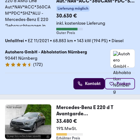
Aut.*NAV*ACC*360CAM*PDC*SH
Z*ALU
Lieferung möglich
30.630 €
inkl. kostenlose Lieferung
Guter Preis
Unfallfrei
•
EZ 11/2021
•
68.883 km
•
143 kW (194 PS)
•
Diesel
Autohero GmbH - Abholstation Nürnberg
90441 Nürnberg
(
172
)
4.5 Sterne
Kontakt
Parken
Mercedes-Benz E 220 d T
Avantgarde
*Cam*Pano*WIDE*LED*StandHz
33.480 €
g
19% MwSt.
Erhöhter Preis