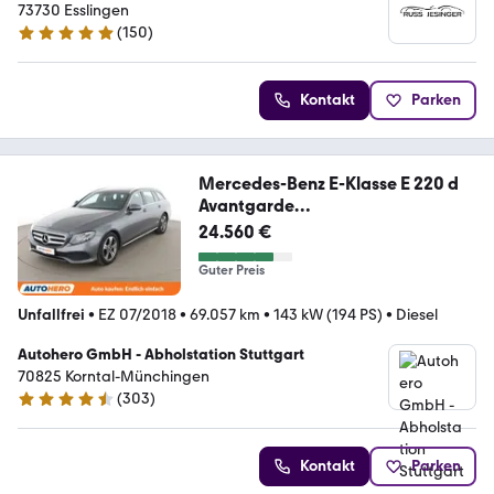
73730 Esslingen
(
150
)
4.9 Sterne
Kontakt
Parken
Mercedes-Benz E-Klasse E 220 d
Avantgarde
Aut*NAVI*LED*TEMPO*
24.560 €
Guter Preis
Unfallfrei
•
EZ 07/2018
•
69.057 km
•
143 kW (194 PS)
•
Diesel
Autohero GmbH - Abholstation Stuttgart
70825 Korntal-Münchingen
(
303
)
4.4 Sterne
Kontakt
Parken