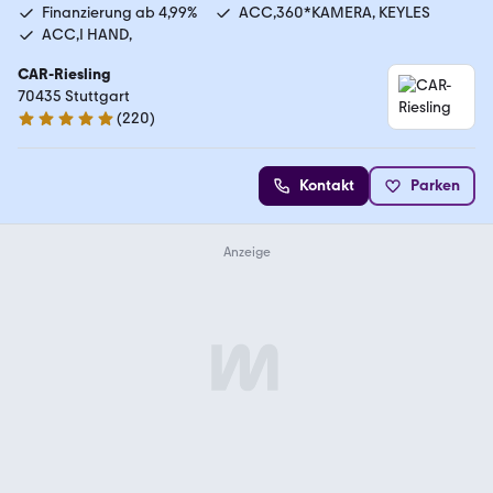
Finanzierung ab 4,99%
ACC,360*KAMERA, KEYLES
ACC,I HAND,
CAR-Riesling
70435 Stuttgart
(
220
)
4.9 Sterne
Kontakt
Parken