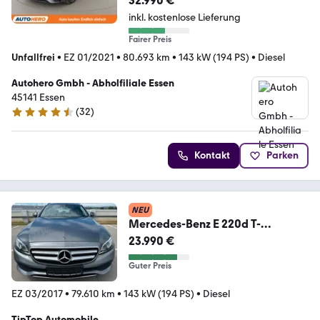
32.990 €
inkl. kostenlose Lieferung
Fairer Preis
Unfallfrei
•
EZ 01/2021
•
80.693 km
•
143 kW (194 PS)
•
Diesel
Autohero Gmbh - Abholfiliale Essen
45141 Essen
(
32
)
4.7 Sterne
Kontakt
Parken
NEU
Mercedes-Benz E 220d T-
Modell*NAVI*AHK*MULTIBEAM*A
23.990 €
VANTGARDE*
Guter Preis
EZ 03/2017
•
79.610 km
•
143 kW (194 PS)
•
Diesel
TipTop Automobile