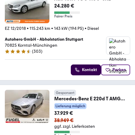
24.280 €
Fairer Preis
EZ 12/2018
•
115.243 km
•
143 kW (194 PS)
•
Diesel
Autohero GmbH - Abholstation Stuttgart
70825 Korntal-Münchingen
(
303
)
4.4 Sterne
Kontakt
Parken
Gesponsert
Mercedes-Benz E 220d T AMG
Line
Lieferung möglich
|LED|Navi|360°|WideIBurmester
37.929 €
38.949 €
ggf. zzgl. Lieferkosten