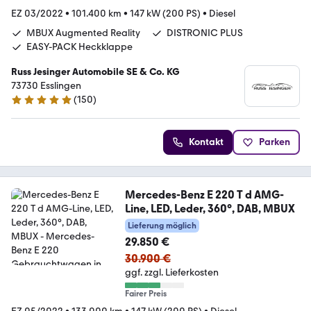
EZ 03/2022
•
101.400 km
•
147 kW (200 PS)
•
Diesel
MBUX Augmented Reality
DISTRONIC PLUS
EASY-PACK Heckklappe
Russ Jesinger Automobile SE & Co. KG
73730 Esslingen
(
150
)
4.9 Sterne
Kontakt
Parken
Mercedes-Benz E 220 T d AMG-
Line, LED, Leder, 360°, DAB, MBUX
Lieferung möglich
29.850 €
30.900 €
ggf. zzgl. Lieferkosten
Fairer Preis