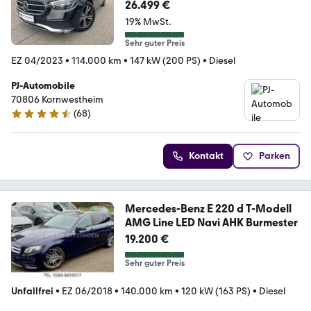
26.499 €
19% MwSt.
Sehr guter Preis
EZ 04/2023
•
114.000 km
•
147 kW (200 PS)
•
Diesel
PJ-Automobile
70806 Kornwestheim
(
68
)
4.6 Sterne
Kontakt
Parken
Mercedes-Benz E 220 d T-Modell
AMG Line LED Navi AHK Burmester
19.200 €
Sehr guter Preis
Unfallfrei
•
EZ 06/2018
•
140.000 km
•
120 kW (163 PS)
•
Diesel