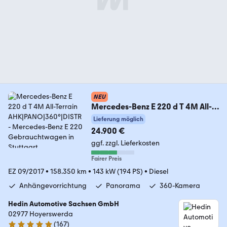
NEU
Mercedes-Benz E 220 d T 4M All-
Terrain AHK|PANO|360°|DISTR
Lieferung möglich
24.900 €
ggf. zzgl. Lieferkosten
Fairer Preis
EZ 09/2017
•
158.350 km
•
143 kW (194 PS)
•
Diesel
Anhängevorrichtung
Panorama
360-Kamera
Hedin Automotive Sachsen GmbH
02977 Hoyerswerda
(
167
)