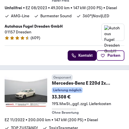
Fairer Preis
Unfallfrei
•
EZ 08/2023
•
49.300 km
•
147 kW (200 PS)
•
Diesel
AMG-Line
Burmester Sound
360°|Navi|LED
Autohaus Fugel Dresden GmbH
01157 Dresden
(
609
)
4.6 Sterne
Kontakt
Parken
Gesponsert
Mercedes-Benz E 220d 2x
Avantgarde Taxi *TAXAMETER*
Lieferung möglich
KAMERA (89
33.308 €
19% MwSt.
ggf. zzgl. Lieferkosten
Ohne Bewertung
EZ 11/2022
•
200.000 km
•
147 kW (200 PS)
•
Diesel
TOP ZUSTAND!
Taxi+Taxameter