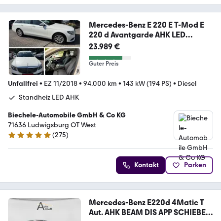
Mercedes-Benz E 220 E T-Mod E
220 d Avantgarde AHK LED
Comand
23.989 €
Guter Preis
Unfallfrei
•
EZ 11/2018
•
94.000 km
•
143 kW (194 PS)
•
Diesel
Standheiz LED AHK
Biechele-Automobile GmbH & Co KG
71636 Ludwigsburg OT West
(
275
)
4.9 Sterne
Kontakt
Parken
Mercedes-Benz E220d 4Matic T
Aut. AHK BEAM DIS APP SCHIEBE