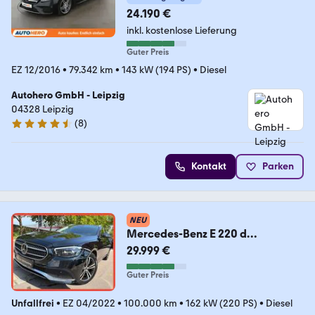
24.190 €
inkl. kostenlose Lieferung
Guter Preis
EZ 12/2016
•
79.342 km
•
143 kW (194 PS)
•
Diesel
Autohero GmbH - Leipzig
04328 Leipzig
(
8
)
4.3 Sterne
Kontakt
Parken
NEU
Mercedes-Benz E 220 d
4Matic/KAMERA360*/KEYLESS/A
29.999 €
SISS/AHK/ACC
Guter Preis
Unfallfrei
•
EZ 04/2022
•
100.000 km
•
162 kW (220 PS)
•
Diesel