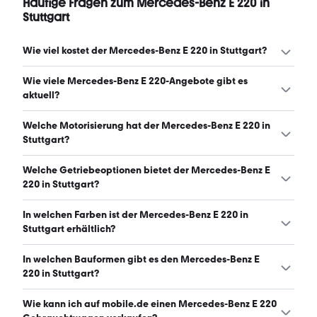
Häufige Fragen zum Mercedes-Benz E 220 in
Stuttgart
Wie viel kostet der Mercedes-Benz E 220 in Stuttgart?
Ein guter Preis für einen Mercedes-Benz E 220 in Stuttgart
Wie viele Mercedes-Benz E 220-Angebote gibt es
liegt zwischen 20.992 € und 45.817 €. (Stand: 6.8.2026)
aktuell?
Es gibt insgesamt 166 Mercedes-Benz E 220 bei
Welche Motorisierung hat der Mercedes-Benz E 220 in
mobile.de, davon 166 Gebraucht- und 0 Neuwagen.
Stuttgart?
(Stand: 6.8.2026)
Der Mercedes-Benz E 220 in Stuttgart hat Leistungen
Welche Getriebeoptionen bietet der Mercedes-Benz E
zwischen 152 und 200 PS. (Stand: 6.8.2026)
220 in Stuttgart?
Der Mercedes-Benz E 220 in Stuttgart ist mit
In welchen Farben ist der Mercedes-Benz E 220 in
automatischem und manuellem Getriebe erhältlich.
Stuttgart erhältlich?
(Stand: 6.8.2026)
Den Mercedes-Benz E 220 in Stuttgart gibt es in
In welchen Bauformen gibt es den Mercedes-Benz E
folgenden Farben: schwarz, grau, weiß, silber, blau und
220 in Stuttgart?
gelb. Die häufigste Farbe ist schwarz. (Stand: 6.8.2026)
Den Mercedes-Benz E 220 in Stuttgart gibt es in
Wie kann ich auf mobile.de einen Mercedes-Benz E 220
folgenden Bauformen: Kombi und Limousine. (Stand: