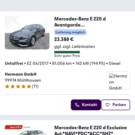
Mercedes-Benz E 220 d
Avantgarde
CAM*LED*NAVI*SHZ*TWA*2xKlim
Lieferung möglich
a
23.388 €
ggf. zzgl. Lieferkosten
Sehr guter Preis
Unfallfrei
•
EZ 06/2017
•
81.006 km
•
143 kW (194 PS)
•
Diesel
Hermann GmbH
99974 Mühlhausen
(
11
)
5 Sterne
Kontakt
Parken
Mercedes-Benz E 220 d Exclusive
Aut.*NAVI*PDC*ACC*SHZ*