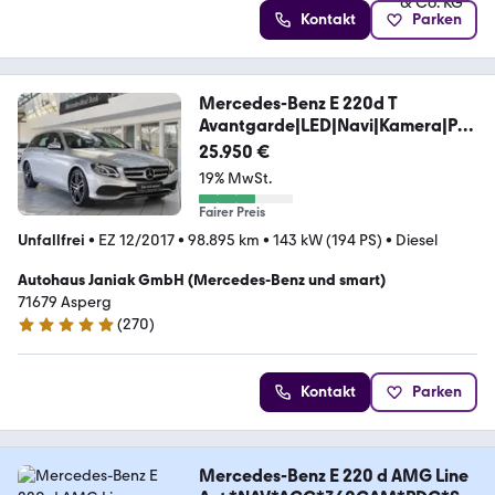
Kontakt
Parken
Mercedes-Benz E 220d T
Avantgarde|LED|Navi|Kamera|PD
C|Tot-Win.
25.950 €
19% MwSt.
Fairer Preis
Unfallfrei
•
EZ 12/2017
•
98.895 km
•
143 kW (194 PS)
•
Diesel
Autohaus Janiak GmbH (Mercedes-Benz und smart)
71679 Asperg
(
270
)
4.8 Sterne
Kontakt
Parken
Mercedes-Benz E 220 d AMG Line