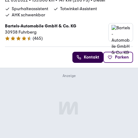
EZ 05/2022
•
133.000 km
•
147 kW (200 PS)
•
Diesel
Spurhalteassistent
Totwinkel-Assistent
AHK schwenkbar
Bartels-Automobile GmbH & Co. KG
30938 Fuhrberg
(
465
)
4.6 Sterne
Kontakt
Parken