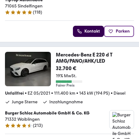
71065 Sindelfingen
(
118
)
4.8 Sterne
Kontakt
Parken
Mercedes-Benz E 220 d T
AMG/PANO/AHK/LED
32.700 €
19% MwSt.
Fairer Preis
Unfallfrei
•
EZ 05/2021
•
111.400 km
•
143 kW (194 PS)
•
Diesel
Junge Sterne
Inzahlungnahme
Burger Schloz Automobile GmbH & Co. KG
71332 Waiblingen
(
213
)
4.7 Sterne