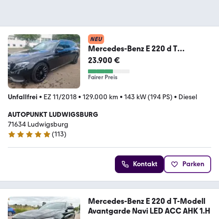
NEU
Mercedes-Benz E 220 d T
Autom.LED*Navi*Leder*
23.900 €
Fairer Preis
Unfallfrei
•
EZ 11/2018
•
129.000 km
•
143 kW (194 PS)
•
Diesel
AUTOPUNKT LUDWIGSBURG
71634 Ludwigsburg
(
113
)
5 Sterne
Kontakt
Parken
Mercedes-Benz E 220 d T-Modell
Avantgarde Navi LED ACC AHK 1.H