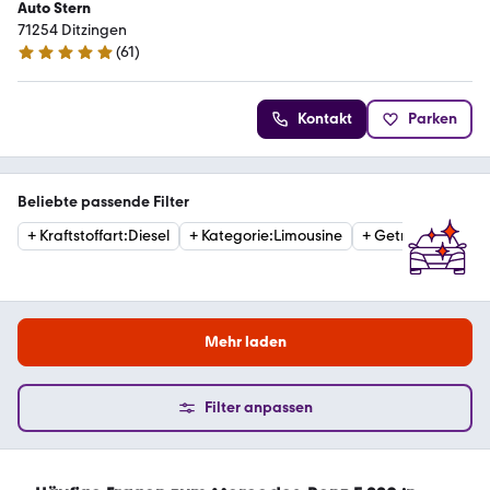
Auto Stern
71254 Ditzingen
(
61
)
5 Sterne
Kontakt
Parken
Beliebte passende Filter
+
Kraftstoffart
:
Diesel
+
Kategorie
:
Limousine
+
Getriebe
:
Automa
Mehr laden
Filter anpassen