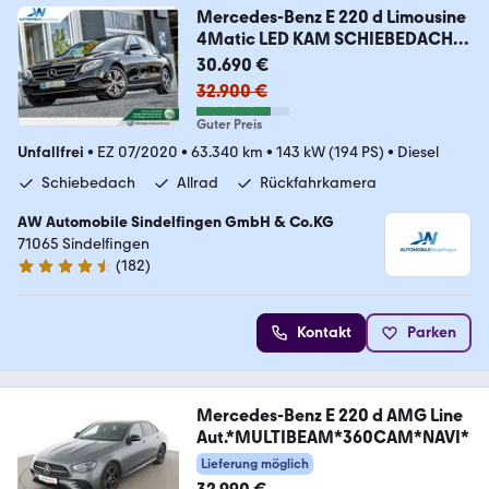
Mercedes-Benz E 220 d Limousine
4Matic LED KAM SCHIEBEDACH
uvm
30.690 €
32.900 €
Guter Preis
Unfallfrei
•
EZ 07/2020
•
63.340 km
•
143 kW (194 PS)
•
Diesel
Schiebedach
Allrad
Rückfahrkamera
AW Automobile Sindelfingen GmbH & Co.KG
71065 Sindelfingen
(
182
)
4.4 Sterne
Kontakt
Parken
Mercedes-Benz E 220 d AMG Line
Aut.*MULTIBEAM*360CAM*NAVI*
Lieferung möglich