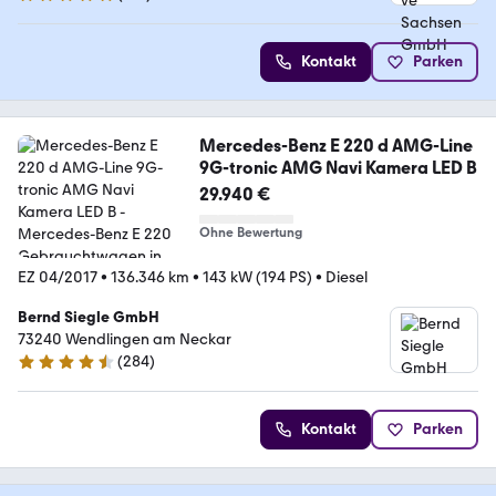
4.8 Sterne
Kontakt
Parken
Mercedes-Benz E 220 d AMG-Line
9G-tronic AMG Navi Kamera LED B
29.940 €
Ohne Bewertung
EZ 04/2017
•
136.346 km
•
143 kW (194 PS)
•
Diesel
Bernd Siegle GmbH
73240 Wendlingen am Neckar
(
284
)
4.3 Sterne
Kontakt
Parken