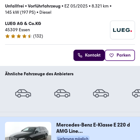
Unfallfrei
•
Vorführfahrzeug
•
EZ 05/2025
•
8.321 km
•
145 kW (197 PS)
•
Diesel
LUEG AG & Co.KG
45309 Essen
(
132
)
4.4 Sterne
Kontakt
Parken
Ähnliche Fahrzeuge des Anbieters
Mercedes-Benz E-Klasse E 220 d
AMG Line
Aut.*NAV*LED*PDC*SHZ*
Lieferung möglich