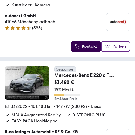
Kunstleder+ Kamera
autonext GmbH
41066 Mönchengladbach
(
398
)
4.7 Sterne
Kontakt
Parken
Gesponsert
Mercedes-Benz E 220 d T
Avantgarde
33.480 €
*Cam*Pano*WIDE*LED*StandHz
19% MwSt.
g
Erhöhter Preis
EZ 03/2022
•
101.400 km
•
147 kW (200 PS)
•
Diesel
MBUX Augmented Reality
DISTRONIC PLUS
EASY-PACK Heckklappe
Russ Jesinger Automobile SE & Co. KG