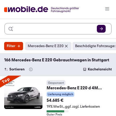
Filter
Mercedes-Benz E 220
Beschädigte Fahrzeuge:
166 Mercedes-Benz E 220 Gebrauchtwagen in Stuttgart
Sortieren
Kachelansicht
Top
Gesponsert
Mercedes-Benz E 220 d 4M
AMG+STANDHZG+AHK+FAHRASS
Lieferung möglich
+DIGIT.LIGHT+
54.685 €
19% MwSt.
ggf. zzgl. Lieferkosten
Guter Preis