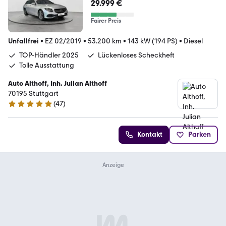
ASS
29.999 €
Fairer Preis
Unfallfrei
•
EZ 02/2019
•
53.200 km
•
143 kW (194 PS)
•
Diesel
TOP-Händler 2025
Lückenloses Scheckheft
Tolle Ausstattung
Auto Althoff, Inh. Julian Althoff
70195 Stuttgart
(
47
)
4.8 Sterne
Kontakt
Parken