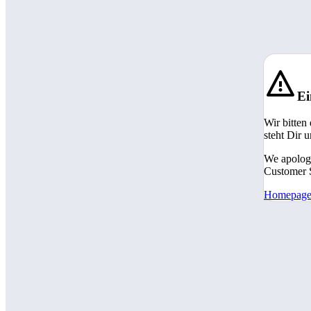
Ei
Wir bitten
steht Dir 
We apologi
Customer S
Homepag