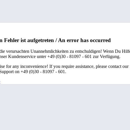
n Fehler ist aufgetreten / An error has occurred
 die verursachten Unannehmlichkeiten zu entschuldigen! Wenn Du Hilfe
unser Kundenservice unter +49 (0)30 - 81097 - 601 zur Verfügung.
se for any inconvenience! If you require assistance, please contact our
upport on +49 (0)30 - 81097 - 601.
e