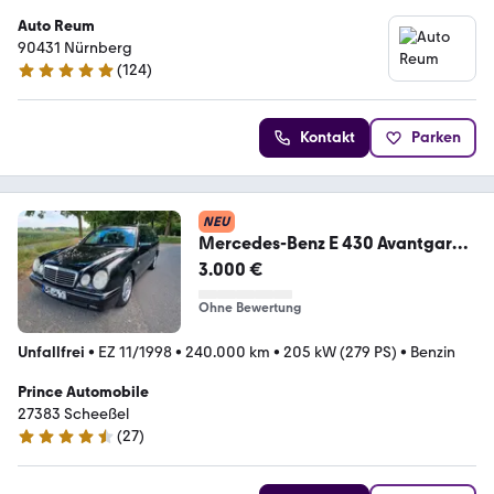
Auto Reum
90431 Nürnberg
(
124
)
4.8 Sterne
Kontakt
Parken
NEU
Mercedes-Benz E 430 Avantgarde
V8 Kombi
3.000 €
Ohne Bewertung
Unfallfrei
•
EZ 11/1998
•
240.000 km
•
205 kW (279 PS)
•
Benzin
Prince Automobile
27383 Scheeßel
(
27
)
4.7 Sterne