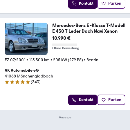
Kontakt
Parken
Mercedes-Benz E -Klasse T-Modell
E 430 T Leder Dach Navi Xenon
10.990 €
Ohne Bewertung
EZ 07/2001
•
113.500 km
•
205 kW (279 PS)
•
Benzin
AK Automobile eG
41068 Mönchengladbach
(
343
)
4.9 Sterne
Kontakt
Parken