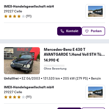
IMEX-Handelsgesellschaft mbH
29227 Celle
(
91
)
4.1 Sterne
Kontakt
Parken
Mercedes-Benz E 430 T
AVANTGARDE 1.Hand Voll STH Tüv
neu
14.990 €
Ohne Bewertung
Unfallfrei
•
EZ 06/2003
•
131.520 km
•
205 kW (279 PS)
•
Benzin
IMEX-Handelsgesellschaft mbH
29227 Celle
(
91
)
4.1 Sterne