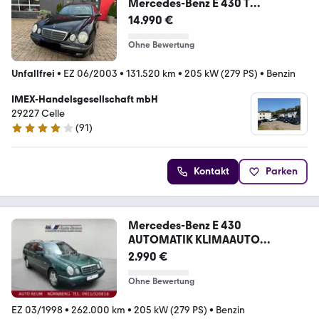
Mercedes-Benz E 430 T
AVANTGARDE 1.Hand Voll STH Tüv
14.990 €
neu
Ohne Bewertung
Unfallfrei
•
EZ 06/2003
•
131.520 km
•
205 kW (279 PS)
•
Benzin
IMEX-Handelsgesellschaft mbH
29227 Celle
(
91
)
4.1 Sterne
Kontakt
Parken
Mercedes-Benz E 430
AUTOMATIK KLIMAAUTO
TEMPOMAT AHK ALU
2.990 €
Ohne Bewertung
EZ 03/1998
•
262.000 km
•
205 kW (279 PS)
•
Benzin