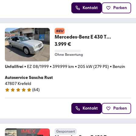
Kontakt
Parken
NEU
Mercedes-Benz E 430 T
ELEGANCE
3.999 €
Ohne Bewertung
Unfallfrei
•
EZ 08/1999
•
399.999 km
•
205 kW (279 PS)
•
Benzin
Autoservice Sascha Rust
47807 Krefeld
(
64
)
4.8 Sterne
Kontakt
Parken
Gesponsert