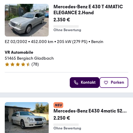
Mercedes-Benz E 430 T 4MATIC
ELEGANCE 2.Hand
2.350 €
Ohne Bewertung
EZ 02/2002
•
452.000 km
•
205 kW (279 PS)
•
Benzin
VR Automobile
51465 Bergisch Gladbach
(
78
)
4.7 Sterne
Kontakt
Parken
NEU
Mercedes-Benz E430 4matic S210
W210 Kombi V8
2.250 €
Ohne Bewertung