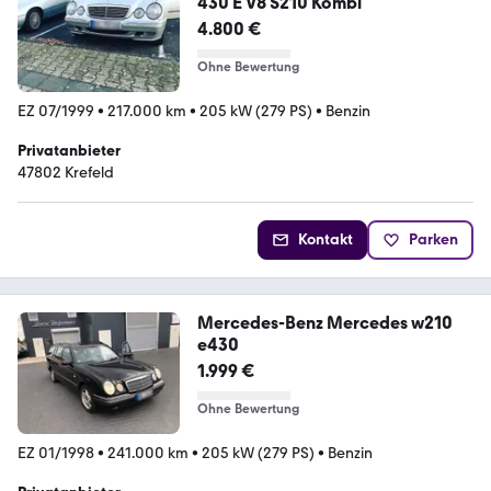
430 E V8 S210 Kombi
4.800 €
Ohne Bewertung
EZ 07/1999
•
217.000 km
•
205 kW (279 PS)
•
Benzin
Privatanbieter
47802 Krefeld
Kontakt
Parken
Mercedes-Benz Mercedes w210
e430
1.999 €
Ohne Bewertung
EZ 01/1998
•
241.000 km
•
205 kW (279 PS)
•
Benzin