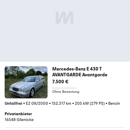
Mercedes-Benz E 430 T
AVANTGARDE Avantgarde
7.500 €
Ohne Bewertung
Unfallfrei
•
EZ 08/2000
•
152.317 km
•
205 kW (279 PS)
•
Benzin
Privatanbieter
16548 Glienicke