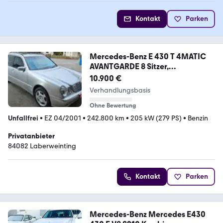
Kontakt
Parken
Mercedes-Benz E 430 T 4MATIC
AVANTGARDE 8 Sitzer,
Standheizung
10.900 €
Verhandlungsbasis
Ohne Bewertung
Unfallfrei
•
EZ 04/2001
•
242.800 km
•
205 kW (279 PS)
•
Benzin
Privatanbieter
84082 Laberweinting
Kontakt
Parken
Mercedes-Benz Mercedes E430