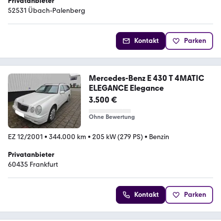
Privatanbieter
52531 Übach-Palenberg
Kontakt
Parken
Mercedes-Benz E 430 T 4MATIC
ELEGANCE Elegance
3.500 €
Ohne Bewertung
EZ 12/2001
•
344.000 km
•
205 kW (279 PS)
•
Benzin
Privatanbieter
60435 Frankfurt
Kontakt
Parken