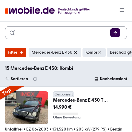
Filter
Mercedes-Benz E 430
Kombi
Beschädigt
15 Mercedes-Benz E 430: Kombi
Sortieren
Kachelansicht
Top
Gesponsert
Mercedes-Benz E 430 T
AVANTGARDE 1.Hand Voll STH Tüv
14.990 €
neu
Ohne Bewertung
Unfallfrei
•
EZ 06/2003
•
131.520 km
•
205 kW (279 PS)
•
Benzin