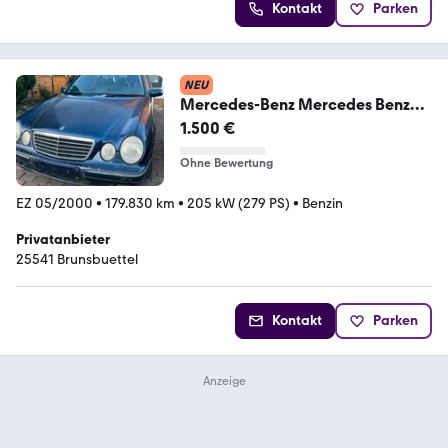
Kontakt
Parken
NEU
Mercedes-Benz Mercedes Benz
E430 S210
1.500 €
Ohne Bewertung
EZ 05/2000
•
179.830 km
•
205 kW (279 PS)
•
Benzin
Privatanbieter
25541 Brunsbuettel
Kontakt
Parken