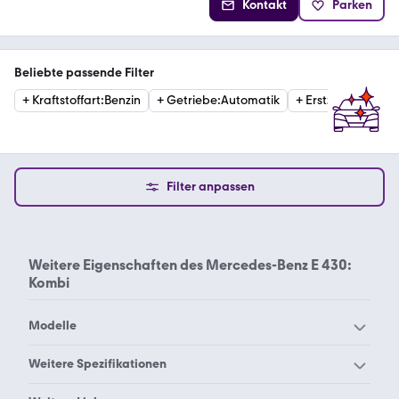
Kontakt
Parken
Beliebte passende Filter
+
Kraftstoffart
:
Benzin
+
Getriebe
:
Automatik
+
Erstzulassung
:
2
Filter anpassen
Weitere Eigenschaften des
Mercedes-Benz E 430:
Kombi
Modelle
Mercedes-Benz 190
Mercedes-Benz 200
Weitere Spezifikationen
Mercedes-Benz 220
Mercedes-Benz 230
Mercedes-Benz E 430