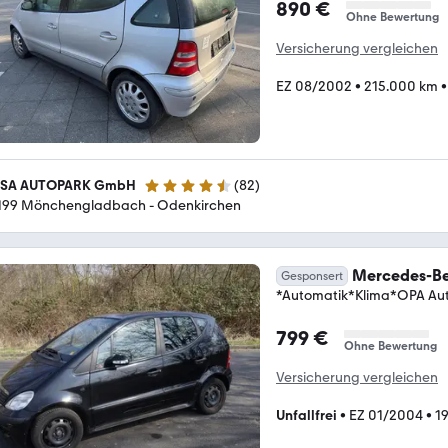
890 €
Ohne Bewertung
Versicherung vergleichen
EZ 08/2002
•
215.000 km
SA AUTOPARK GmbH
(
82
)
4.6 Sterne
199 Mönchengladbach - Odenkirchen
Mercedes-Be
Gesponsert
*Automatik*Klima*OPA Au
799 €
Ohne Bewertung
Versicherung vergleichen
Unfallfrei
•
EZ 01/2004
•
1