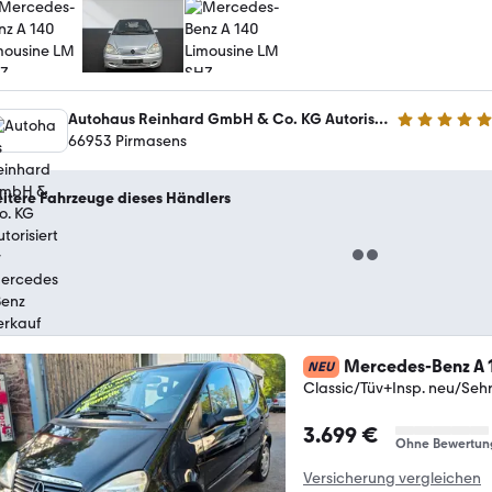
Autohaus Reinhard GmbH & Co. KG Autorisierter Mercedes-Benz Verkauf und Service
5 Sterne
66953 Pirmasens
itere Fahrzeuge dieses Händlers
Mercedes-Benz A 
NEU
Classic/Tüv+Insp. neu/Seh
3.699 €
Ohne Bewertun
Versicherung vergleichen