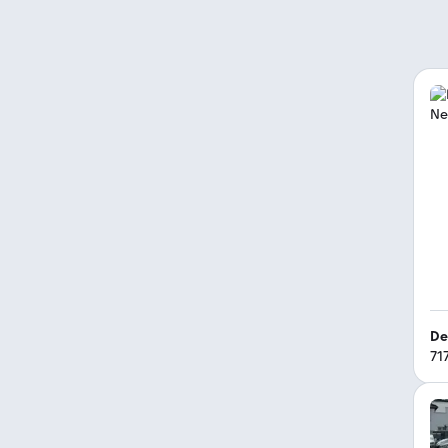
De
71