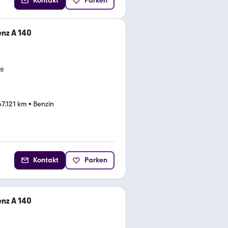
Kontakt
Parken
nz A 140
ng
67.121 km
•
Benzin
Kontakt
Parken
nz A 140