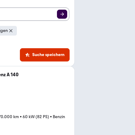
igen
Suche speichern
nz A 140
70.000 km
•
60 kW (82 PS)
•
Benzin