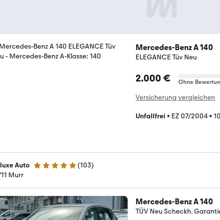
Mercedes-Benz A 140
ELEGANCE Tüv Neu
2.000 €
Ohne Bewertu
Versicherung vergleichen
Unfallfrei
•
EZ 07/2004
•
1
luxe Auto
(
103
)
4.9 Sterne
711 Murr
Mercedes-Benz A 140
TÜV Neu Scheckh. Garant