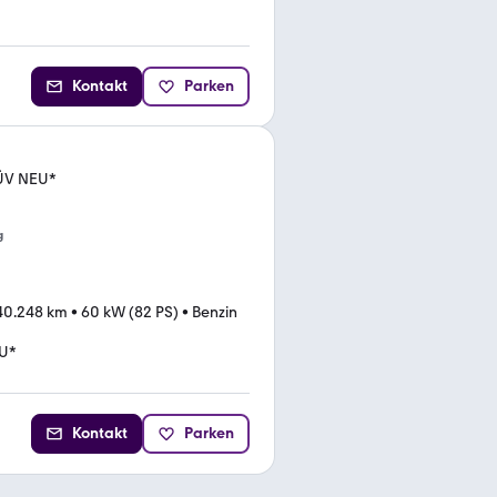
Kontakt
Parken
ÜV NEU*
g
40.248 km
•
60 kW (82 PS)
•
Benzin
U*
Kontakt
Parken