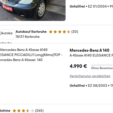
Unfallfrei
•
EZ 01/2004
•
9
Autokauf Karlsruhe
(
20
)
4.7 Sterne
76131 Karlsruhe
Mercedes-Benz A 140
A-Klasse A140 ELEGANCE 
4.990 €
Ohne Bewertun
Versicherung vergleichen
Unfallfrei
•
EZ 08/2003
•
1
totime
(
265
)
3.3 Sterne