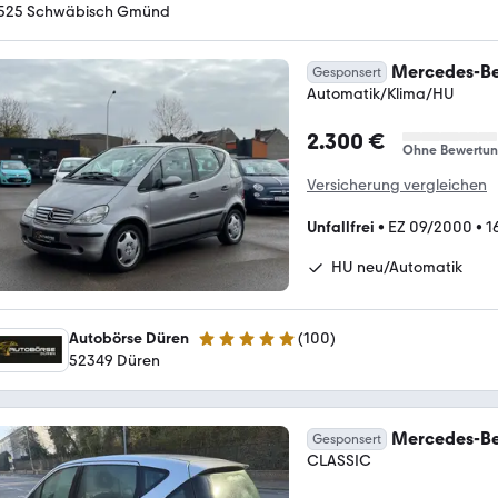
525 Schwäbisch Gmünd
Mercedes-Be
Gesponsert
Automatik/Klima/HU
2.300 €
Ohne Bewertu
Versicherung vergleichen
Unfallfrei
•
EZ 09/2000
•
1
HU neu/Automatik
Autobörse Düren
(
100
)
5 Sterne
52349 Düren
Mercedes-Be
Gesponsert
CLASSIC