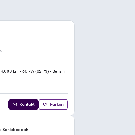
ng
04.000 km
•
60 kW (82 PS)
•
Benzin
Kontakt
Parken
ie Schiebedach