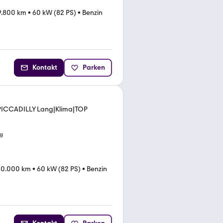
9.800 km
•
60 kW (82 PS)
•
Benzin
Kontakt
Parken
PICCADILLY Lang|Klima|TOP
g
10.000 km
•
60 kW (82 PS)
•
Benzin