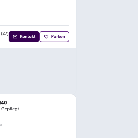
(
27
)
Kontakt
Parken
140
r Gepflegt
g