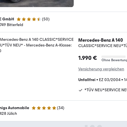
E GmbH
(
50
)
4.3 Sterne
749 Bitterfeld
Mercedes-Benz A 140
CLASSIC*SERVICE NEU*T
1.990 €
Ohne Bewertun
Versicherung vergleichen
Unfallfrei
•
EZ 03/2004
•
1
*TÜV NEU*SERVICE NE
nigs Automobile
(
34
)
4.8 Sterne
428 Jülich