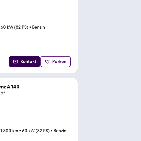
•
60 kW (82 PS)
•
Benzin
Kontakt
Parken
nz A 140
to*
91.800 km
•
60 kW (82 PS)
•
Benzin