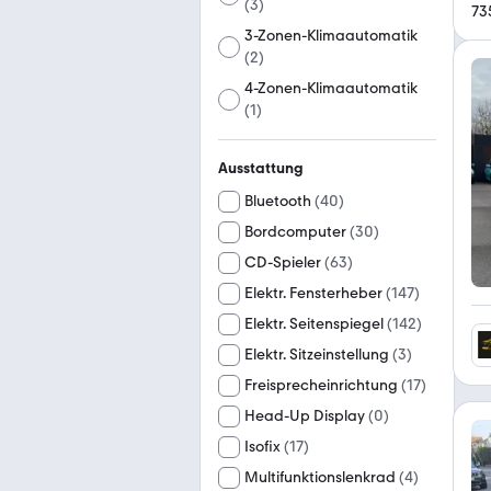
(
3
)
73
3-Zonen-Klimaautomatik
(
2
)
4-Zonen-Klimaautomatik
(
1
)
Ausstattung
Bluetooth
(
40
)
Bordcomputer
(
30
)
CD-Spieler
(
63
)
Elektr. Fensterheber
(
147
)
Elektr. Seitenspiegel
(
142
)
Elektr. Sitzeinstellung
(
3
)
Freisprecheinrichtung
(
17
)
Head-Up Display
(
0
)
Isofix
(
17
)
Multifunktionslenkrad
(
4
)