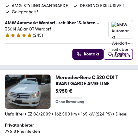
AMG-STYLING AVANTGARDE
DESIGNO EXKLUSIVE !
Gelegenheit !
AMW Automarkt Werdorf - seit über 15.Jahren...
35614 Aßlar OT Werdorf
(
245
)
4.8 Sterne
Kontakt
Parken
Mercedes-Benz C 320 CDI T
AVANTGARDE AMG LINE
5.950 €
Ohne Bewertung
Unfallfrei
•
EZ 06/2009
•
162.500 km
•
165 kW (224 PS)
•
Diesel
Privatanbieter
79618 Rheinfelden