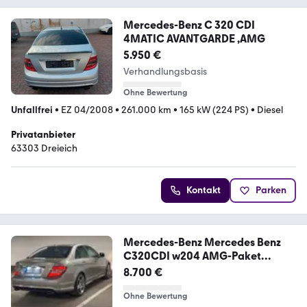
Mercedes-Benz C 320 CDI
4MATIC AVANTGARDE ,AMG
5.950 €
Verhandlungsbasis
Ohne Bewertung
Unfallfrei
•
EZ 04/2008
•
261.000 km
•
165 kW (224 PS)
•
Diesel
Privatanbieter
63303 Dreieich
Kontakt
Parken
Mercedes-Benz Mercedes Benz
C320CDI w204 AMG-Paket
(Sche...
8.700 €
Ohne Bewertung