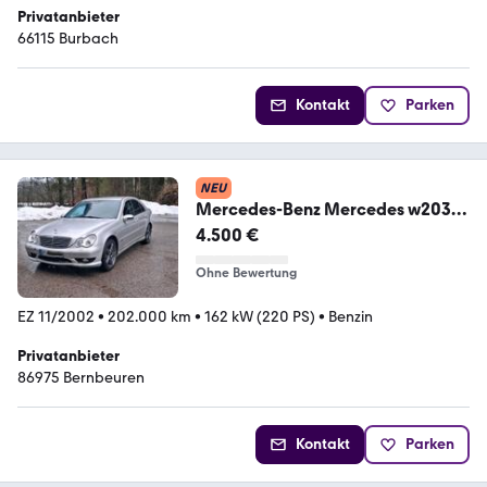
Privatanbieter
66115 Burbach
Kontakt
Parken
NEU
Mercedes-Benz Mercedes w203
c320 Avantgarde 4Matic AMG O...
4.500 €
Ohne Bewertung
EZ 11/2002
•
202.000 km
•
162 kW (220 PS)
•
Benzin
Privatanbieter
86975 Bernbeuren
Kontakt
Parken