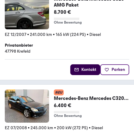
AMG Paket
8.700 €
Ohne Bewertung
EZ 12/2007
•
241.000 km
•
165 kW (224 PS)
•
Diesel
Privatanbieter
47798 Krefeld
Kontakt
Parken
NEU
Mercedes-Benz Mercedes C320
CDI 7G AMG Gewindeiahrwerk L...
6.400 €
Ohne Bewertung
EZ 07/2008
•
245.000 km
•
200 kW (272 PS)
•
Diesel