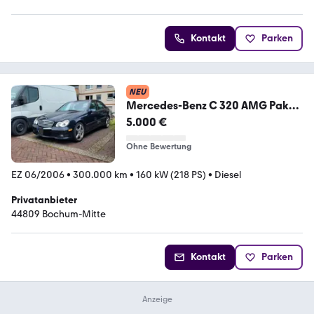
Kontakt
Parken
NEU
Mercedes-Benz C 320 AMG Paket
werk
5.000 €
Ohne Bewertung
EZ 06/2006
•
300.000 km
•
160 kW (218 PS)
•
Diesel
Privatanbieter
44809 Bochum-Mitte
Kontakt
Parken