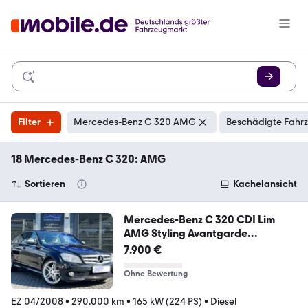
Filter
Mercedes-Benz C 320 AMG
Beschädigte Fahrz
18 Mercedes-Benz C 320: AMG
Sortieren
Kachelansicht
Mercedes-Benz C 320 CDI Lim
AMG Styling Avantgarde
Designo*LED
7.900 €
Ohne Bewertung
EZ 04/2008
•
290.000 km
•
165 kW (224 PS)
•
Diesel