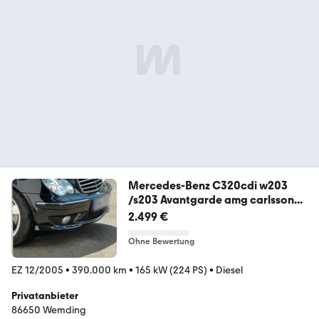
Mercedes-Benz C320cdi w203
/s203 Avantgarde amg carlsson...
2.499 €
Ohne Bewertung
EZ 12/2005
•
390.000 km
•
165 kW (224 PS)
•
Diesel
Privatanbieter
86650 Wemding