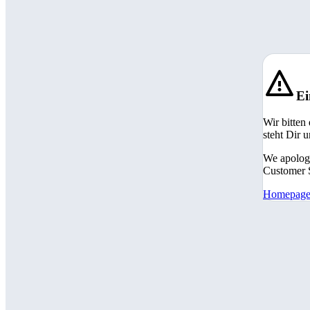
Ei
Wir bitten
steht Dir 
We apologi
Customer S
Homepag