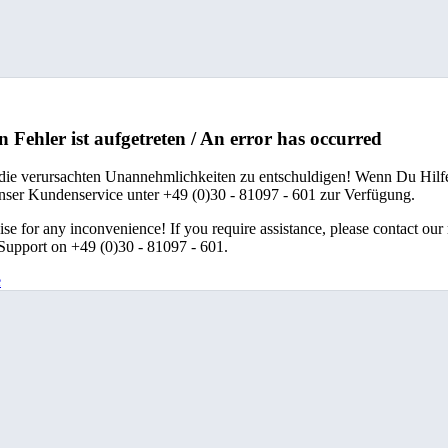
n Fehler ist aufgetreten / An error has occurred
 die verursachten Unannehmlichkeiten zu entschuldigen! Wenn Du Hilfe
unser Kundenservice unter +49 (0)30 - 81097 - 601 zur Verfügung.
se for any inconvenience! If you require assistance, please contact our
upport on +49 (0)30 - 81097 - 601.
e