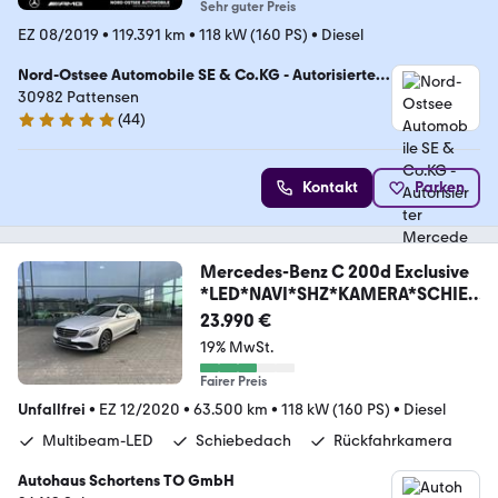
Sehr guter Preis
EZ 08/2019
•
119.391 km
•
118 kW (160 PS)
•
Diesel
Nord-Ostsee Automobile SE & Co.KG - Autorisierter
Mercedes-Benz Service
30982 Pattensen
(
44
)
4.9 Sterne
Kontakt
Parken
Mercedes-Benz C 200d Exclusive
*LED*NAVI*SHZ*KAMERA*SCHIEB
EDA*
23.990 €
19% MwSt.
Fairer Preis
Unfallfrei
•
EZ 12/2020
•
63.500 km
•
118 kW (160 PS)
•
Diesel
Multibeam-LED
Schiebedach
Rückfahrkamera
Autohaus Schortens TO GmbH