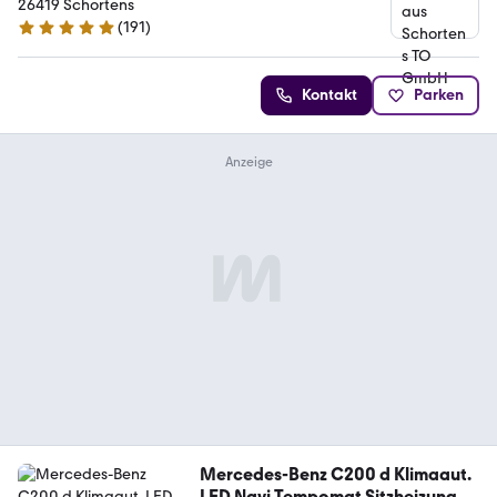
26419 Schortens
(
191
)
5 Sterne
Kontakt
Parken
Mercedes-Benz C200 d Klimaaut.
LED Navi Tempomat Sitzheizung