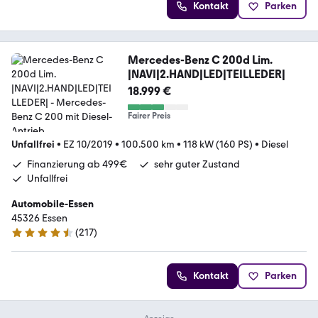
Kontakt
Parken
Mercedes-Benz C 200d Lim.
|NAVI|2.HAND|LED|TEILLEDER|
18.999 €
Fairer Preis
Unfallfrei
•
EZ 10/2019
•
100.500 km
•
118 kW (160 PS)
•
Diesel
Finanzierung ab 499€
sehr guter Zustand
Unfallfrei
Automobile-Essen
45326 Essen
(
217
)
4.7 Sterne
Kontakt
Parken