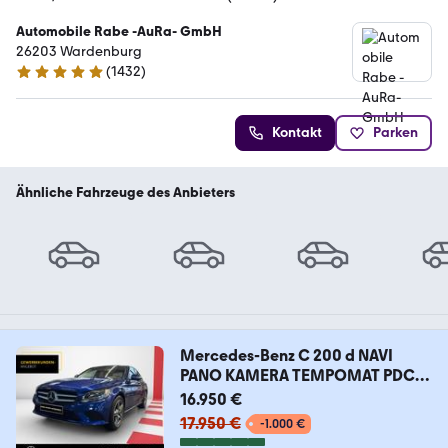
Automobile Rabe -AuRa- GmbH
26203 Wardenburg
(
1432
)
4.9 Sterne
Kontakt
Parken
Ähnliche Fahrzeuge des Anbieters
Mercedes-Benz C 200 d NAVI
PANO KAMERA TEMPOMAT PDC
SHZ
16.950 €
17.950 €
-1.000 €