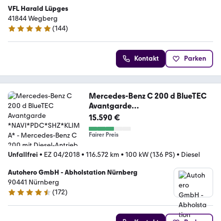
VFL Harald Lüpges
41844 Wegberg
(
144
)
4.9 Sterne
Kontakt
Parken
Mercedes-Benz C 200 d BlueTEC
Avantgarde
*NAVI*PDC*SHZ*KLIMA*
15.590 €
Fairer Preis
Unfallfrei
•
EZ 04/2018
•
116.572 km
•
100 kW (136 PS)
•
Diesel
Autohero GmbH - Abholstation Nürnberg
90441 Nürnberg
(
172
)
4.5 Sterne