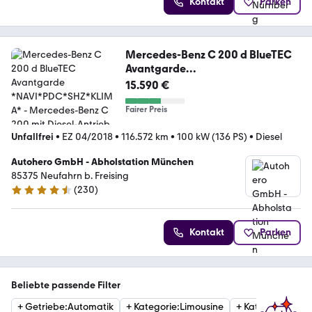
Kontakt
Parken
Mercedes-Benz C 200 d BlueTEC
Avantgarde
*NAVI*PDC*SHZ*KLIMA*
15.590 €
Fairer Preis
Unfallfrei
•
EZ 04/2018
•
116.572 km
•
100 kW (136 PS)
•
Diesel
Autohero GmbH - Abholstation München
85375 Neufahrn b. Freising
(
230
)
4.4 Sterne
Kontakt
Parken
Beliebte passende Filter
+
Getriebe
:
Automatik
+
Kategorie
:
Limousine
+
Kategorie
:
Esta