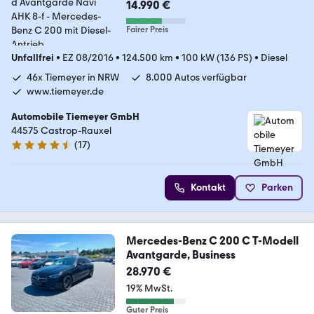
14.990 €
Fairer Preis
Unfallfrei
•
EZ 08/2016
•
124.500 km
•
100 kW (136 PS)
•
Diesel
46x Tiemeyer in NRW
8.000 Autos verfügbar
www.tiemeyer.de
Automobile Tiemeyer GmbH
44575 Castrop-Rauxel
(
17
)
4.6 Sterne
Kontakt
Parken
Mercedes-Benz C 200 C T-Modell
Avantgarde, Business
28.970 €
19% MwSt.
Guter Preis