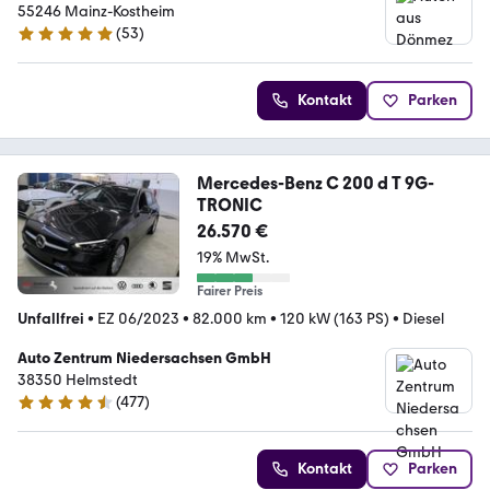
55246 Mainz-Kostheim
(
53
)
4.8 Sterne
Kontakt
Parken
Mercedes-Benz C 200 d T 9G-
TRONIC
26.570 €
19% MwSt.
Fairer Preis
Unfallfrei
•
EZ 06/2023
•
82.000 km
•
120 kW (163 PS)
•
Diesel
Auto Zentrum Niedersachsen GmbH
38350 Helmstedt
(
477
)
4.5 Sterne
Kontakt
Parken