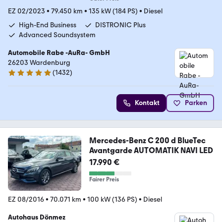
EZ 02/2023
•
79.450 km
•
135 kW (184 PS)
•
Diesel
High-End Business
DISTRONIC Plus
Advanced Soundsystem
Automobile Rabe -AuRa- GmbH
26203 Wardenburg
(
1432
)
4.9 Sterne
Kontakt
Parken
Mercedes-Benz C 200 d BlueTec
Avantgarde AUTOMATIK NAVI LED
17.990 €
Fairer Preis
EZ 08/2016
•
70.071 km
•
100 kW (136 PS)
•
Diesel
Autohaus Dönmez