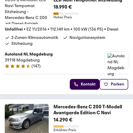
18.990 €
Hoher Preis
Unfallfrei
•
EZ 11/2016
•
112.149 km
•
100 kW (136 PS)
•
Diesel
2-Zonen-Klimaautomatik
Navigationssystem
Sitzheizung
Autoland NL Magdeburg
39118 Magdeburg
(
147
)
4.6 Sterne
Kontakt
Parken
Mercedes-Benz C 200 T-Modell
Avantgarde Edition C Navi
14.290 €
Erhöhter Preis