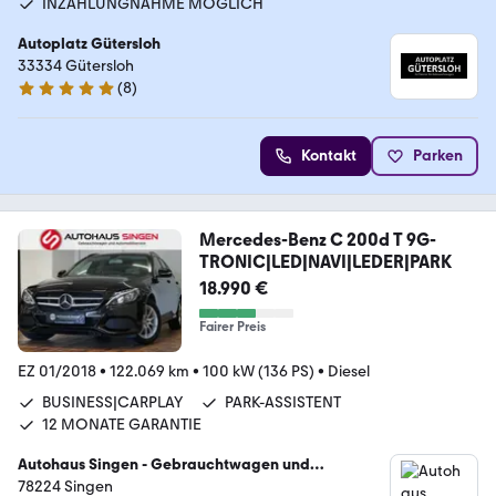
INZAHLUNGNAHME MÖGLICH
Autoplatz Gütersloh
33334 Gütersloh
(
8
)
5 Sterne
Kontakt
Parken
Mercedes-Benz C 200d T 9G-
TRONIC|LED|NAVI|LEDER|PARK
18.990 €
Fairer Preis
EZ 01/2018
•
122.069 km
•
100 kW (136 PS)
•
Diesel
BUSINESS|CARPLAY
PARK-ASSISTENT
12 MONATE GARANTIE
Autohaus Singen - Gebrauchtwagen und
Automobilservice
78224 Singen