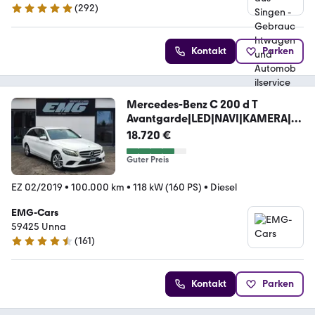
(
292
)
5 Sterne
Kontakt
Parken
Mercedes-Benz C 200 d T
Avantgarde|LED|NAVI|KAMERA|LE
DER|HU-AU
18.720 €
Guter Preis
EZ 02/2019
•
100.000 km
•
118 kW (160 PS)
•
Diesel
EMG-Cars
59425 Unna
(
161
)
4.3 Sterne
Kontakt
Parken