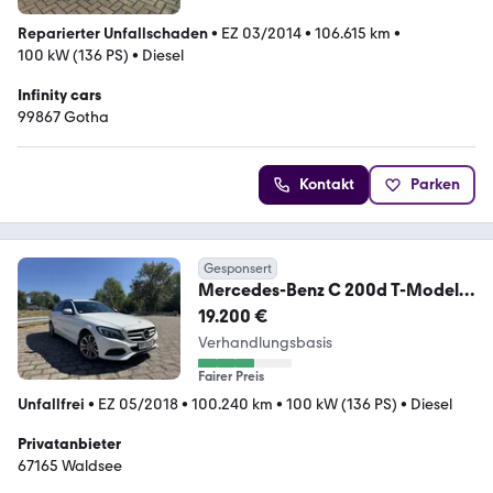
Reparierter Unfallschaden
•
EZ 03/2014
•
106.615 km
•
100 kW (136 PS)
•
Diesel
Infinity cars
99867 Gotha
Kontakt
Parken
Gesponsert
Mercedes-Benz C 200d T-Modell
AHK u.v.m. TOP Zustand!
19.200 €
Verhandlungsbasis
Fairer Preis
Unfallfrei
•
EZ 05/2018
•
100.240 km
•
100 kW (136 PS)
•
Diesel
Privatanbieter
67165 Waldsee