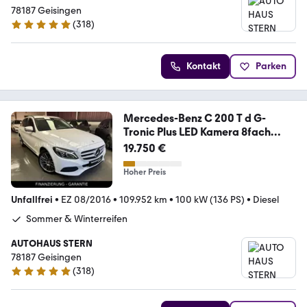
78187 Geisingen
(
318
)
5 Sterne
Kontakt
Parken
Mercedes-Benz C 200 T d G-
Tronic Plus LED Kamera 8fach
Tempoma
19.750 €
Hoher Preis
Unfallfrei
•
EZ 08/2016
•
109.952 km
•
100 kW (136 PS)
•
Diesel
Sommer & Winterreifen
AUTOHAUS STERN
78187 Geisingen
(
318
)
5 Sterne