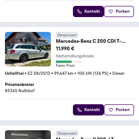
Kontakt
Parken
Gesponsert
Mercedes-Benz C 200 CDI T-
Modell ELEGANCE
11.990 €
Verhandlungsbasis
Fairer Preis
Unfallfrei
•
EZ 08/2013
•
99.647 km
•
100 kW (136 PS)
•
Diesel
Privatanbieter
83365 Nußdorf
Kontakt
Parken
Gesponsert