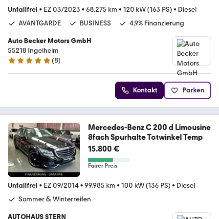
Unfallfrei
•
EZ 03/2023
•
68.275 km
•
120 kW (163 PS)
•
Diesel
AVANTGARDE
BUSINESS
4,9% Finanzierung
Auto Becker Motors GmbH
55218 Ingelheim
(
8
)
4.9 Sterne
Kontakt
Parken
Mercedes-Benz C 200 d Limousine
8fach Spurhalte Totwinkel Temp
15.800 €
Fairer Preis
Unfallfrei
•
EZ 09/2014
•
99.985 km
•
100 kW (136 PS)
•
Diesel
Sommer & Winterreifen
AUTOHAUS STERN