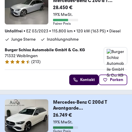
Mercedes-Benz C 200 d T
PANO/AHK/STHZG/LED
28.450 €
19% MwSt.
Fairer Preis
Unfallfrei
•
EZ 03/2023
•
115.800 km
•
120 kW (163 PS)
•
Diesel
Junge Sterne
Inzahlungnahme
Burger Schloz Automobile GmbH & Co. KG
71332 Waiblingen
(
213
)
4.7 Sterne
Kontakt
Parken
Mercedes-Benz C 200d T
Avantgarde
NAV+LED+ACC+DISTRONIC+VCO
26.749 €
CK
19% MwSt.
Guter Preis