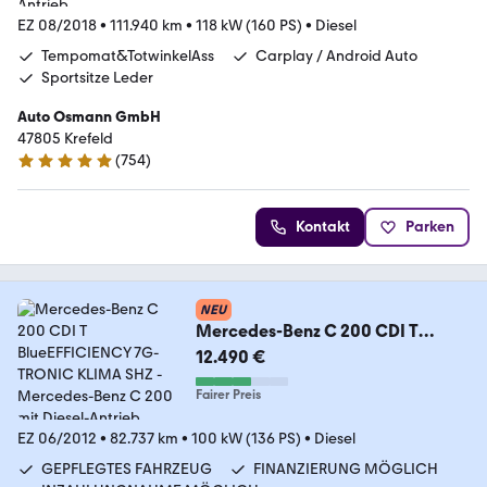
EZ 08/2018
•
111.940 km
•
118 kW (160 PS)
•
Diesel
Tempomat&TotwinkelAss
Carplay / Android Auto
Sportsitze Leder
Auto Osmann GmbH
47805 Krefeld
(
754
)
4.8 Sterne
Kontakt
Parken
NEU
Mercedes-Benz C 200 CDI T
BlueEFFICIENCY 7G-TRONIC
12.490 €
KLIMA SHZ
Fairer Preis
EZ 06/2012
•
82.737 km
•
100 kW (136 PS)
•
Diesel
GEPFLEGTES FAHRZEUG
FINANZIERUNG MÖGLICH