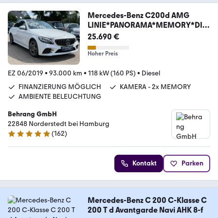
Mercedes-Benz C200d AMG
LINIE*PANORAMA*MEMORY*DIG
ITAL COCKPIT*
25.690 €
Hoher Preis
EZ 06/2019
•
93.000 km
•
118 kW (160 PS)
•
Diesel
FINANZIERUNG MÖGLICH
KAMERA - 2x MEMORY
AMBIENTE BELEUCHTUNG
Behrang GmbH
22848 Norderstedt bei Hamburg
(
162
)
4.9 Sterne
Kontakt
Parken
Mercedes-Benz C 200 C-Klasse C
200 T d Avantgarde Navi AHK 8-f