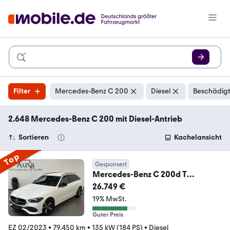
Filter
Mercedes-Benz C 200
Diesel
Beschädigt
2.648 Mercedes-Benz C 200 mit Diesel-Antrieb
Sortieren
Kachelansicht
Top
Gesponsert
Mercedes-Benz C 200d T
Avantgarde
26.749 €
NAV+LED+ACC+DISTRONIC+VCO
19% MwSt.
CK
Guter Preis
EZ 02/2023
•
79.450 km
•
135 kW (184 PS)
•
Diesel