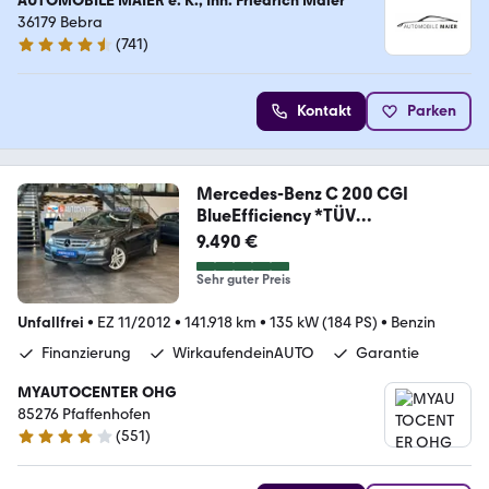
AUTOMOBILE MAIER e. K., Inh. Friedrich Maier
36179 Bebra
(
741
)
4.6 Sterne
Kontakt
Parken
Mercedes-Benz C 200 CGI
BlueEfficiency *TÜV
NEU*Avantgarde*
9.490 €
Sehr guter Preis
Unfallfrei
•
EZ 11/2012
•
141.918 km
•
135 kW (184 PS)
•
Benzin
Finanzierung
WirkaufendeinAUTO
Garantie
MYAUTOCENTER OHG
85276 Pfaffenhofen
(
551
)
4.2 Sterne