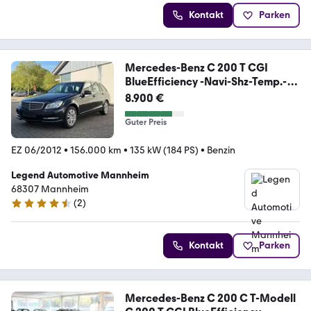
Kontakt
Parken
Mercedes-Benz C 200 T CGI
BlueEfficiency -Navi-Shz-Temp.-
Ahk
8.900 €
Guter Preis
EZ 06/2012
•
156.000 km
•
135 kW (184 PS)
•
Benzin
Legend Automotive Mannheim
68307 Mannheim
(
2
)
4.7 Sterne
Kontakt
Parken
Mercedes-Benz C 200 C T-Modell