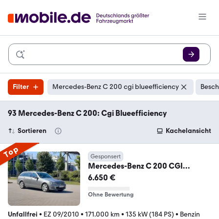
Filter
Mercedes-Benz C 200 cgi blueefficiency
Besch
93 Mercedes-Benz C 200: Cgi Blueefficiency
Sortieren
Kachelansicht
Top
Gesponsert
Mercedes-Benz C 200 CGI
BlueEfficiency Sport Editio
6.650 €
Ohne Bewertung
Unfallfrei
•
EZ 09/2010
•
171.000 km
•
135 kW (184 PS)
•
Benzin