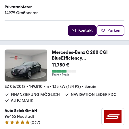
Privatanbieter
14979 Großbeeren
Kontakt
Parken
Mercedes-Benz C 200 CGI
BlueEfficiency
AVANTGARDE/AUTOMATIK
11.750 €
Fairer Preis
EZ 06/2012
•
149.810 km
•
135 kW (184 PS)
•
Benzin
FINANZIERUNG MÖGLICH
NAVIGATION LEDER PDC
AUTOMATIK
Auto Selek GmbH
96465 Neustadt
(
239
)
5 Sterne