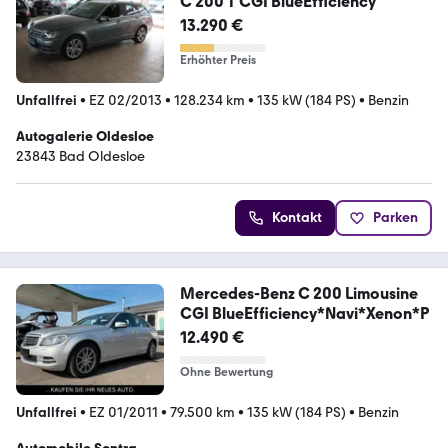
C 200 T CGI BlueEfficiency
13.290 €
Erhöhter Preis
Unfallfrei
•
EZ 02/2013
•
128.234 km
•
135 kW (184 PS)
•
Benzin
Autogalerie Oldesloe
23843 Bad Oldesloe
Kontakt
Parken
Mercedes-Benz C 200 Limousine
CGI BlueEfficiency*Navi*Xenon*P
12.490 €
Ohne Bewertung
Unfallfrei
•
EZ 01/2011
•
79.500 km
•
135 kW (184 PS)
•
Benzin