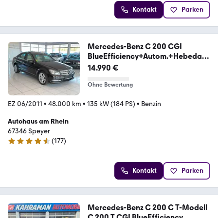
Kontakt
Parken
Mercedes-Benz C 200 CGI
BlueEfficiency+Autom.+Hebedac
h+1.Hand
14.990 €
Ohne Bewertung
EZ 06/2011
•
48.000 km
•
135 kW (184 PS)
•
Benzin
Autohaus am Rhein
67346 Speyer
(
177
)
4.5 Sterne
Kontakt
Parken
Mercedes-Benz C 200 C T-Modell
C 200 T CGI BlueEfficiency