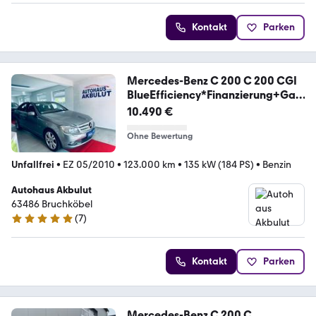
Kontakt
Parken
Mercedes-Benz C 200 C 200 CGI
BlueEfficiency*Finanzierung+Gar
a
10.490 €
Ohne Bewertung
Unfallfrei
•
EZ 05/2010
•
123.000 km
•
135 kW (184 PS)
•
Benzin
Autohaus Akbulut
63486 Bruchköbel
(
7
)
4.8 Sterne
Kontakt
Parken
Mercedes-Benz C 200 C