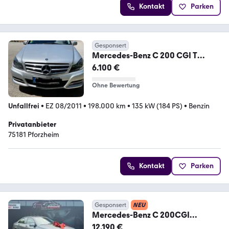
Kontakt
Parken
Gesponsert
Mercedes-Benz C 200 CGI T
BlueEFFICIENCY ELEGANCE
6.100 €
ELEGANCE
Ohne Bewertung
Unfallfrei
•
EZ 08/2011
•
198.000 km
•
135 kW (184 PS)
•
Benzin
Privatanbieter
75181 Pforzheim
Kontakt
Parken
Gesponsert
NEU
Mercedes-Benz C 200CGI
BlueEfficiency*Avandgarde*Shd*
12.190 €