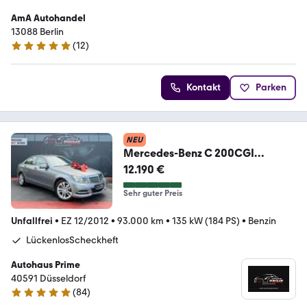
AmA Autohandel
13088 Berlin
(
12
)
5 Sterne
Kontakt
Parken
NEU
Mercedes-Benz C 200CGI
BlueEfficiency*Avandgarde*Shd*
12.190 €
Sehr guter Preis
Unfallfrei
•
EZ 12/2012
•
93.000 km
•
135 kW (184 PS)
•
Benzin
LückenlosScheckheft
Autohaus Prime
40591 Düsseldorf
(
84
)
4.9 Sterne