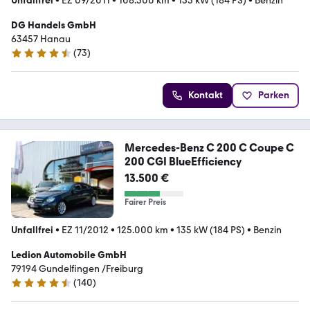
Unfallfrei
•
EZ 09/2011
•
108.500 km
•
135 kW (184 PS)
•
Benzin
DG Handels GmbH
63457 Hanau
(
73
)
4.7 Sterne
Kontakt
Parken
Mercedes-Benz C 200 C Coupe C
200 CGI BlueEfficiency
13.500 €
Fairer Preis
Unfallfrei
•
EZ 11/2012
•
125.000 km
•
135 kW (184 PS)
•
Benzin
Ledion Automobile GmbH
79194 Gundelfingen /Freiburg
(
140
)
4.5 Sterne