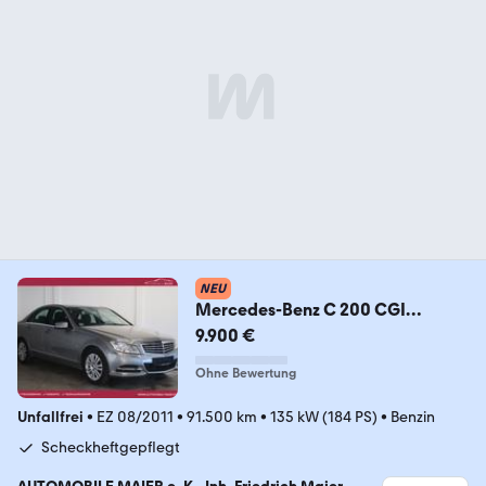
NEU
Mercedes-Benz C 200 CGI
BlueEfficiency Navi-Limiter-SHZ-
9.900 €
PDC-
Ohne Bewertung
Unfallfrei
•
EZ 08/2011
•
91.500 km
•
135 kW (184 PS)
•
Benzin
Scheckheftgepflegt