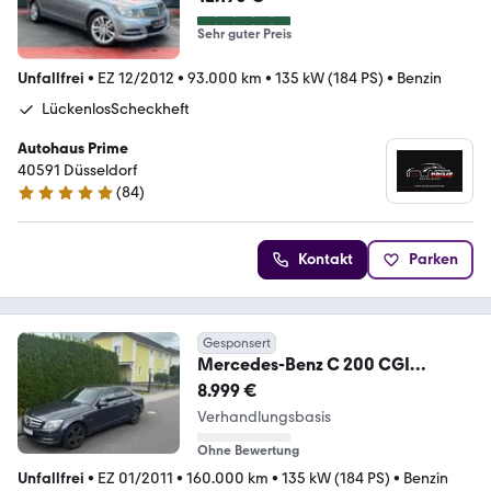
Sehr guter Preis
Unfallfrei
•
EZ 12/2012
•
93.000 km
•
135 kW (184 PS)
•
Benzin
LückenlosScheckheft
Autohaus Prime
40591 Düsseldorf
(
84
)
4.9 Sterne
Kontakt
Parken
Gesponsert
Mercedes-Benz C 200 CGI
BlueEFFICIENCY AVANTG. Autom.
8.999 €
AVAN...
Verhandlungsbasis
Ohne Bewertung
Unfallfrei
•
EZ 01/2011
•
160.000 km
•
135 kW (184 PS)
•
Benzin