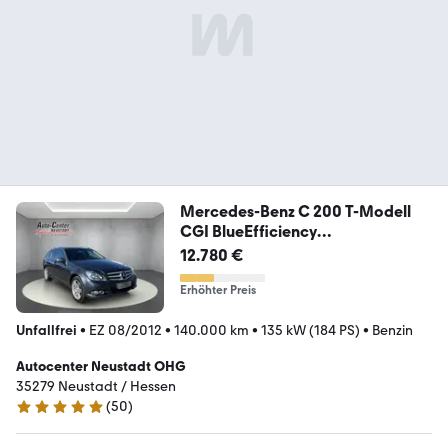
Mercedes-Benz C 200 T-Modell
CGI BlueEfficiency
AHK/PDC/NAVI
12.780 €
Erhöhter Preis
Unfallfrei
•
EZ 08/2012
•
140.000 km
•
135 kW (184 PS)
•
Benzin
Autocenter Neustadt OHG
35279 Neustadt / Hessen
(
50
)
4.9 Sterne