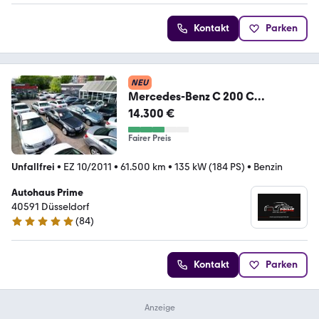
Kontakt
Parken
NEU
Mercedes-Benz C 200 C
Limousine C 200 CGI
14.300 €
BlueEfficiency
Fairer Preis
Unfallfrei
•
EZ 10/2011
•
61.500 km
•
135 kW (184 PS)
•
Benzin
Autohaus Prime
40591 Düsseldorf
(
84
)
4.9 Sterne
Kontakt
Parken