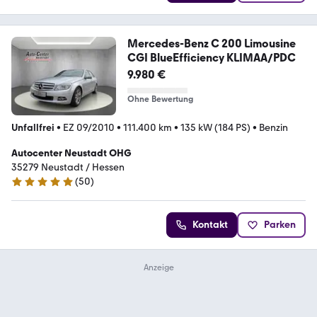
Mercedes-Benz C 200 Limousine
CGI BlueEfficiency KLIMAA/PDC
9.980 €
Ohne Bewertung
Unfallfrei
•
EZ 09/2010
•
111.400 km
•
135 kW (184 PS)
•
Benzin
Autocenter Neustadt OHG
35279 Neustadt / Hessen
(
50
)
4.9 Sterne
Kontakt
Parken