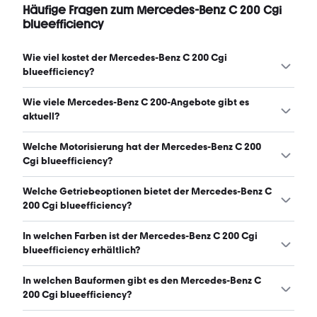
Häufige Fragen zum Mercedes-Benz C 200 Cgi
blueefficiency
Wie viel kostet der Mercedes-Benz C 200 Cgi
blueefficiency?
Ein guter Preis für einen Mercedes-Benz C 200 Cgi
Wie viele Mercedes-Benz C 200-Angebote gibt es
blueefficiency liegt zwischen 6.500 € und 10.000 €.
aktuell?
(Stand: 8.8.2026)
Es gibt insgesamt 93 Mercedes-Benz C 200 bei
Welche Motorisierung hat der Mercedes-Benz C 200
mobile.de, davon 93 Gebraucht- und 0 Neuwagen.
Cgi blueefficiency?
(Stand: 8.8.2026)
Der Mercedes-Benz C 200 Cgi blueefficiency hat
Welche Getriebeoptionen bietet der Mercedes-Benz C
Leistungen zwischen 184 und 184 PS. (Stand: 8.8.2026)
200 Cgi blueefficiency?
Der Mercedes-Benz C 200 Cgi blueefficiency ist mit
In welchen Farben ist der Mercedes-Benz C 200 Cgi
automatischem und manuellem Getriebe erhältlich.
blueefficiency erhältlich?
(Stand: 8.8.2026)
Den Mercedes-Benz C 200 Cgi blueefficiency gibt es in
In welchen Bauformen gibt es den Mercedes-Benz C
folgenden Farben: silber, schwarz, grau, beige, weiß, blau,
200 Cgi blueefficiency?
gold und rot. Die häufigste Farbe ist silber. (Stand: