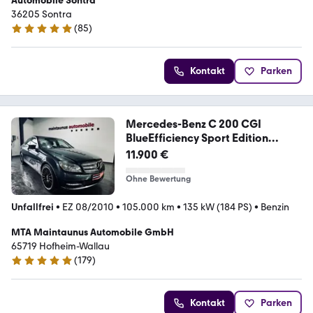
Automobile Sontra
36205 Sontra
(
85
)
5 Sterne
Kontakt
Parken
Mercedes-Benz C 200 CGI
BlueEfficiency Sport Edition
Avantgard
11.900 €
Ohne Bewertung
Unfallfrei
•
EZ 08/2010
•
105.000 km
•
135 kW (184 PS)
•
Benzin
MTA Maintaunus Automobile GmbH
65719 Hofheim-Wallau
(
179
)
5 Sterne
Kontakt
Parken