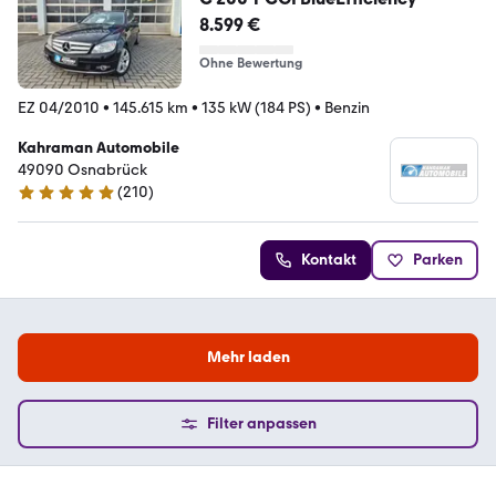
8.599 €
Ohne Bewertung
EZ 04/2010
•
145.615 km
•
135 kW (184 PS)
•
Benzin
Kahraman Automobile
49090 Osnabrück
(
210
)
4.8 Sterne
Kontakt
Parken
Mehr laden
Filter anpassen