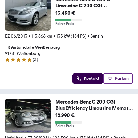
Limousine C 200 CGI
BlueEfficiency/NAVI
13.490 €
Fairer Preis
EZ 06/2013
•
113.666 km
•
135 kW (184 PS)
•
Benzin
TK Automobile Weißenburg
91781 Weißenburg
(
3
)
5 Sterne
Kontakt
Parken
Mercedes-Benz C 200 CGI
BlueEfficiency Limousine Memory-
Paket
12.990 €
Fairer Preis