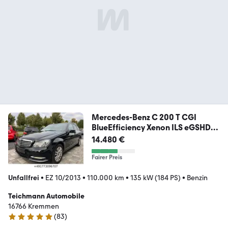
Mercedes-Benz C 200 T CGI
BlueEfficiency Xenon ILS eGSHD
Navi
14.480 €
Fairer Preis
Unfallfrei
•
EZ 10/2013
•
110.000 km
•
135 kW (184 PS)
•
Benzin
Teichmann Automobile
16766 Kremmen
(
83
)
4.8 Sterne