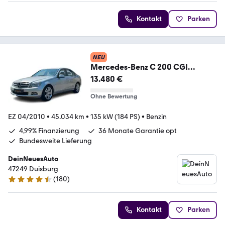
Kontakt
Parken
NEU
Mercedes-Benz C 200 CGI
Avantgarde
13.480 €
BlueEfficiency*PDC*SHZ*
Ohne Bewertung
EZ 04/2010
•
45.034 km
•
135 kW (184 PS)
•
Benzin
4,99% Finanzierung
36 Monate Garantie opt
Bundesweite Lieferung
DeinNeuesAuto
47249 Duisburg
(
180
)
4.7 Sterne
Kontakt
Parken