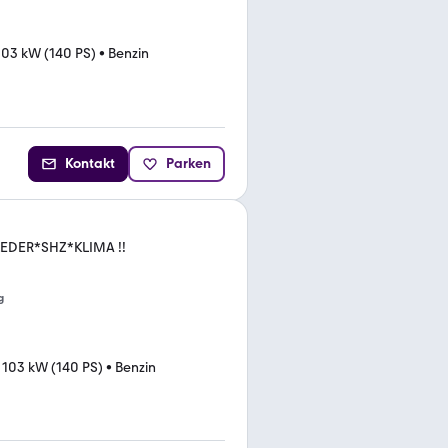
103 kW (140 PS)
•
Benzin
Kontakt
Parken
LEDER*SHZ*KLIMA !!
g
•
103 kW (140 PS)
•
Benzin