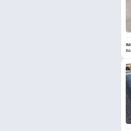
IM
86