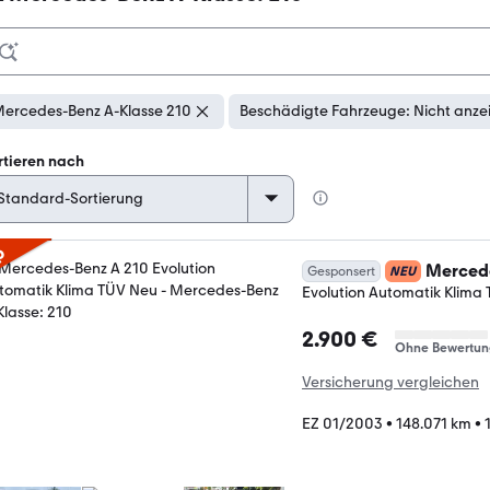
ercedes-Benz A-Klasse 210
Beschädigte Fahrzeuge: Nicht anze
rtieren nach
p
Mercede
Gesponsert
NEU
Evolution Automatik Klima
2.900 €
Ohne Bewertun
Versicherung vergleichen
EZ 01/2003
•
148.071 km
•