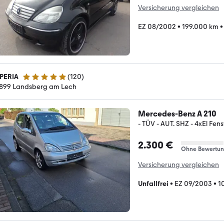
Versicherung vergleichen
EZ 08/2002
•
199.000 km
PERIA
(
120
)
4.8 Sterne
899 Landsberg am Lech
Mercedes-Benz A 210
- TÜV - AUT. SHZ - 4xEl Fens
2.300 €
Ohne Bewertu
Versicherung vergleichen
Unfallfrei
•
EZ 09/2003
•
1