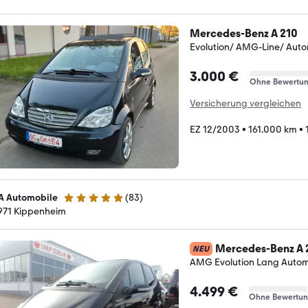
Mercedes-Benz A 210
Evolution/ AMG-Line/ Auto
3.000 €
Ohne Bewertu
Versicherung vergleichen
EZ 12/2003
•
161.000 km
•
A Automobile
(
83
)
4.9 Sterne
971 Kippenheim
Mercedes-Benz A 
NEU
AMG Evolution Lang Autom
4.499 €
Ohne Bewertu