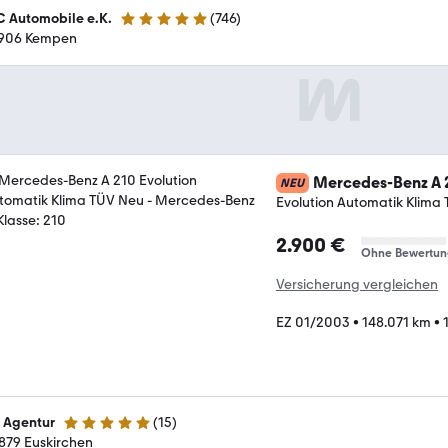
 Automobile e.K.
(
746
)
4.8 Sterne
906 Kempen
Mercedes-Benz A 
NEU
Evolution Automatik Klima
2.900 €
Ohne Bewertun
Versicherung vergleichen
EZ 01/2003
•
148.071 km
•
z Agentur
(
15
)
5 Sterne
879 Euskirchen