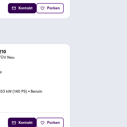
Kontakt
Parken
210
 TÜV Neu
g
103 kW (140 PS)
•
Benzin
Kontakt
Parken