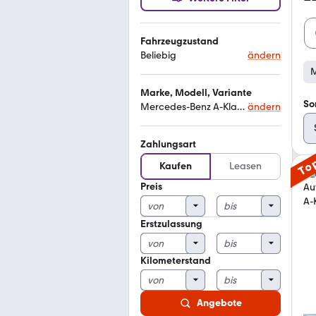
Fahrzeugzustand
Beliebig
ändern
M
Marke, Modell, Variante
So
Mercedes-Benz A-Klasse 210
ändern
Zahlungsart
To
Kaufen
Leasen
Preis
Erstzulassung
Kilometerstand
Angebote