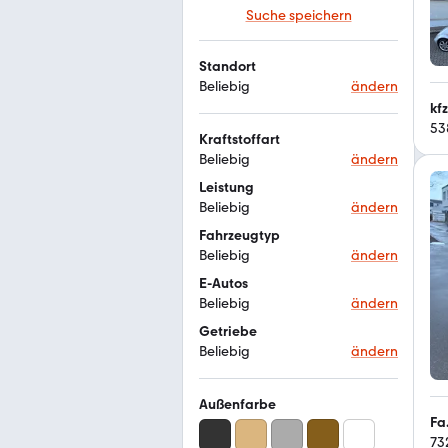
Suche speichern
Standort
Beliebig
ändern
kf
53
Kraftstoffart
Beliebig
ändern
Leistung
Beliebig
ändern
Fahrzeugtyp
Beliebig
ändern
E-Autos
Beliebig
ändern
Getriebe
Beliebig
ändern
Außenfarbe
Fa
73