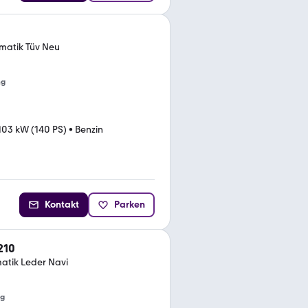
matik Tüv Neu
ng
103 kW (140 PS)
•
Benzin
Kontakt
Parken
210
atik Leder Navi
ng