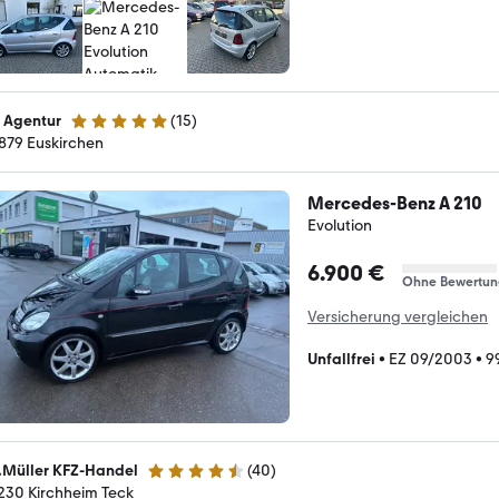
z Agentur
(
15
)
5 Sterne
879 Euskirchen
Mercedes-Benz A 210
Evolution
6.900 €
Ohne Bewertun
Versicherung vergleichen
Unfallfrei
•
EZ 09/2003
•
9
.Müller KFZ-Handel
(
40
)
4.3 Sterne
230 Kirchheim Teck