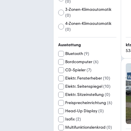
(
0
)
3-Zonen-Klimaautomatik
(
0
)
4-Zonen-Klimaautomatik
(
0
)
kf
Ausstattung
53
Bluetooth
(
9
)
Bordcomputer
(
6
)
CD-Spieler
(
7
)
Elektr. Fensterheber
(
10
)
Elektr. Seitenspiegel
(
10
)
Elektr. Sitzeinstellung
(
0
)
Freisprecheinrichtung
(
6
)
Head-Up Display
(
0
)
Isofix
(
2
)
Multifunktionslenkrad
(
0
)