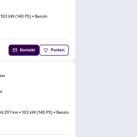
•
103 kW (140 PS)
•
Benzin
Kontakt
Parken
ter
ng
06.297 km
•
103 kW (140 PS)
•
Benzin