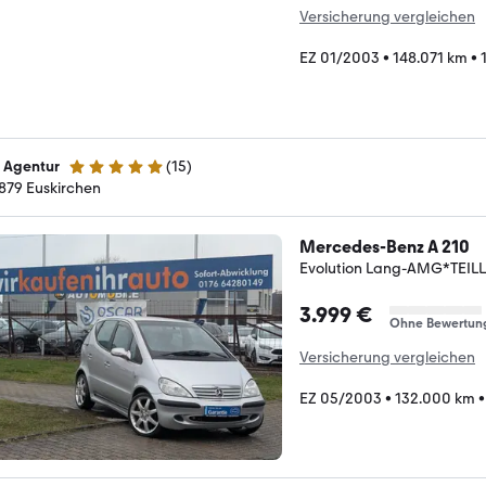
Versicherung vergleichen
EZ 01/2003
•
148.071 km
•
z Agentur
(
15
)
5 Sterne
879 Euskirchen
Mercedes-Benz A 210
Evolution Lang-AMG*TEIL
3.999 €
Ohne Bewertun
Versicherung vergleichen
EZ 05/2003
•
132.000 km