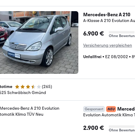
Mercedes-Benz A 210
A-Klasse A 210 Evolution A
6.900 €
Ohne Bewertun
Versicherung vergleichen
Unfallfrei
•
EZ 08/2002
•
8
totime
(
265
)
3.3 Sterne
525 Schwäbisch Gmünd
Mercede
Gesponsert
NEU
Evolution Automatik Klima
2.900 €
Ohne Bewertun