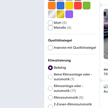
Matt
(
0
)
Metallic
(
6
)
Qualitätssiegel
Inserate mit Qualitätssiegel
Klimatisierung
Beliebig
au
73
Keine Klimaanlage oder -
automatik
(
1
)
Klimaanlage oder -
automatik
(
17
)
Klimaautomatik
(
0
)
2-Zonen-Klimaautomatik