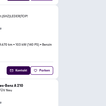
ut.|SHZ|LEDER|TOP!
g
9.670 km
•
103 kW (140 PS)
•
Benzin
Kontakt
Parken
s-Benz A 210
 TÜV Neu
g