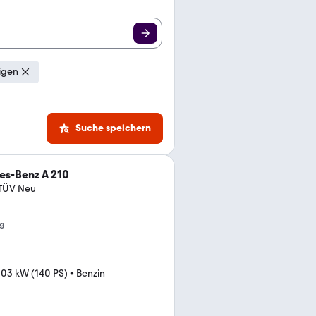
igen
Suche speichern
s-Benz A 210
 TÜV Neu
g
103 kW (140 PS)
•
Benzin