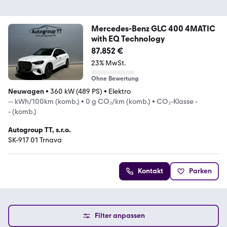
Mercedes-Benz GLC 400 4MATIC
with EQ Technology
87.852 €
23% MwSt.
Ohne Bewertung
Neuwagen
•
360 kW (489 PS)
•
Elektro
-- kWh/100km (komb.)
•
0 g CO₂/km (komb.)
•
CO₂-Klasse -
- (komb.)
Autogroup TT, s.r.o.
SK-917 01 Trnava
Kontakt
Parken
Filter anpassen