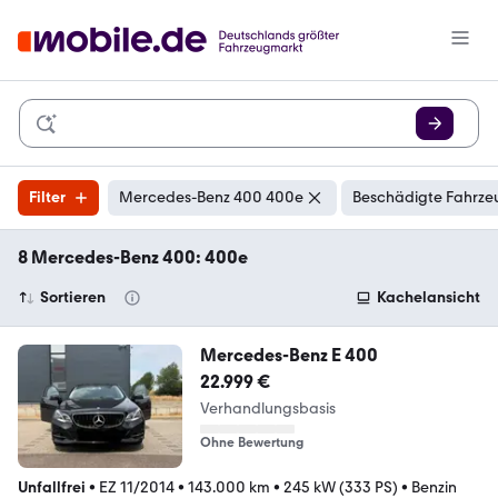
Filter
Mercedes-Benz 400 400e
Beschädigte Fahrzeu
8 Mercedes-Benz 400: 400e
Sortieren
Kachelansicht
Mercedes-Benz E 400
22.999 €
Verhandlungsbasis
Ohne Bewertung
Unfallfrei
•
EZ 11/2014
•
143.000 km
•
245 kW (333 PS)
•
Benzin