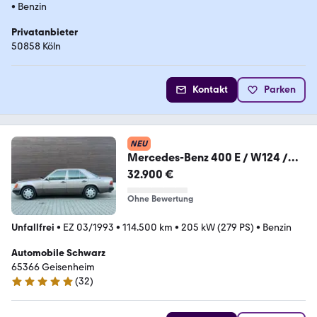
•
Benzin
Privatanbieter
50858 Köln
Kontakt
Parken
NEU
Mercedes-Benz 400 E / W124 /
ROSENHOLZ / DEUTSCH /
32.900 €
SAMMLER
Ohne Bewertung
Unfallfrei
•
EZ 03/1993
•
114.500 km
•
205 kW (279 PS)
•
Benzin
Automobile Schwarz
65366 Geisenheim
(
32
)
5 Sterne