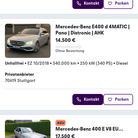
Kontakt
Parken
Mercedes-Benz E400 d 4MATIC |
Pano | Distronic | AHK
14.500 €
Ohne Bewertung
Unfallfrei
•
EZ 10/2018
•
340.000 km
•
250 kW (340 PS)
•
Diesel
Privatanbieter
70619 Stuttgart
Kontakt
Parken
NEU
Mercedes-Benz 400 E V8 EU
model w124
17.500 €