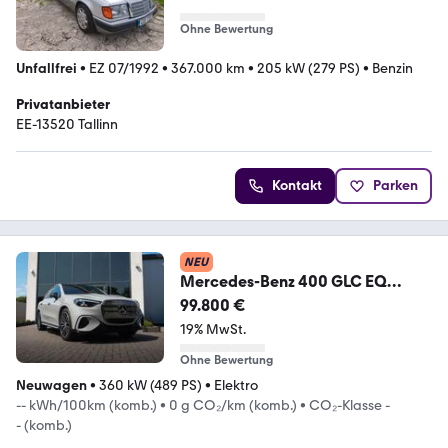
Ohne Bewertung
Unfallfrei
•
EZ 07/1992
•
367.000 km
•
205 kW (279 PS)
•
Benzin
Privatanbieter
EE-13520 Tallinn
Kontakt
Parken
NEU
Mercedes-Benz 400 GLC EQ
4Matic*AMG*Premium-
99.800 €
Plus*BURM 4D*VOLL*
19% MwSt.
Ohne Bewertung
Neuwagen
•
360 kW (489 PS)
•
Elektro
-- kWh/100km (komb.)
•
0 g CO₂/km (komb.)
•
CO₂-Klasse -
- (komb.)