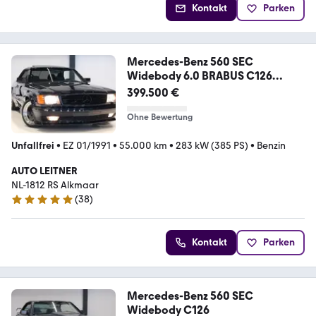
Kontakt
Parken
Mercedes-Benz 560 SEC
Widebody 6.0 BRABUS C126
55.073 km
399.500 €
Ohne Bewertung
Unfallfrei
•
EZ 01/1991
•
55.000 km
•
283 kW (385 PS)
•
Benzin
AUTO LEITNER
NL-1812 RS Alkmaar
(
38
)
4.8 Sterne
Kontakt
Parken
Mercedes-Benz 560 SEC
Widebody C126