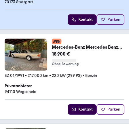
70173 Stuttgart
Kontakt
Parken
NEU
Mercedes-Benz Mercedes Benz
W126 560SEL (Tausch Möglich)
18.900 €
Ohne Bewertung
EZ 01/1991
•
217.000 km
•
220 kW (299 PS)
•
Benzin
Privatanbieter
94110 Wegscheid
Kontakt
Parken