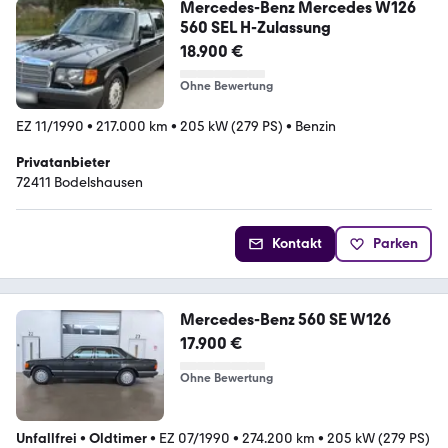
Mercedes-Benz Mercedes W126
560 SEL H-Zulassung
18.900 €
Ohne Bewertung
EZ 11/1990
•
217.000 km
•
205 kW (279 PS)
•
Benzin
Privatanbieter
72411 Bodelshausen
Kontakt
Parken
Mercedes-Benz 560 SE W126
17.900 €
Ohne Bewertung
Unfallfrei
•
Oldtimer
•
EZ 07/1990
•
274.200 km
•
205 kW (279 PS)