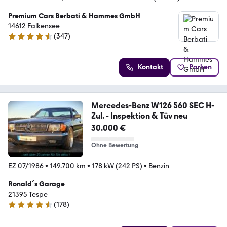
Premium Cars Berbati & Hammes GmbH
14612 Falkensee
(
347
)
4.6 Sterne
Kontakt
Parken
Mercedes-Benz W126 560 SEC H-
Zul. - Inspektion & Tüv neu
30.000 €
Ohne Bewertung
EZ 07/1986
•
149.700 km
•
178 kW (242 PS)
•
Benzin
Ronald´s Garage
21395 Tespe
(
178
)
4.7 Sterne