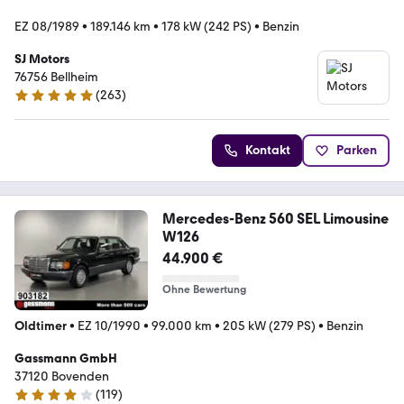
EZ 08/1989
•
189.146 km
•
178 kW (242 PS)
•
Benzin
SJ Motors
76756 Bellheim
(
263
)
4.8 Sterne
Kontakt
Parken
Mercedes-Benz 560 SEL Limousine
W126
44.900 €
Ohne Bewertung
Oldtimer
•
EZ 10/1990
•
99.000 km
•
205 kW (279 PS)
•
Benzin
Gassmann GmbH
37120 Bovenden
(
119
)
3.9 Sterne