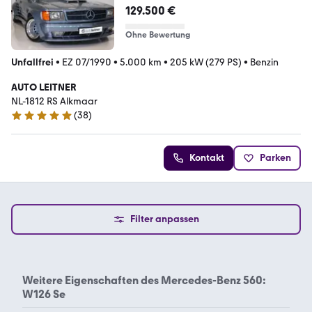
129.500 €
Ohne Bewertung
Unfallfrei
•
EZ 07/1990
•
5.000 km
•
205 kW (279 PS)
•
Benzin
AUTO LEITNER
NL-1812 RS Alkmaar
(
38
)
4.8 Sterne
Kontakt
Parken
Filter anpassen
Weitere Eigenschaften des
Mercedes-Benz 560:
W126 Se