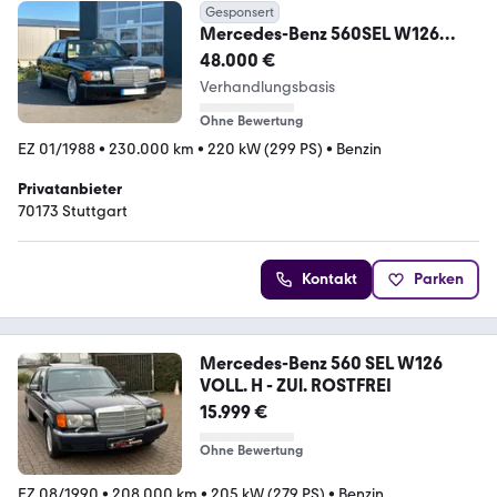
Gesponsert
Mercedes-Benz 560SEL W126
Note 2+ Vollausstattung
48.000 €
Sammlerst.
Verhandlungsbasis
Ohne Bewertung
EZ 01/1988
•
230.000 km
•
220 kW (299 PS)
•
Benzin
Privatanbieter
70173 Stuttgart
Kontakt
Parken
Mercedes-Benz 560 SEL W126
VOLL. H - ZUl. ROSTFREI
15.999 €
Ohne Bewertung
EZ 08/1990
•
208.000 km
•
205 kW (279 PS)
•
Benzin