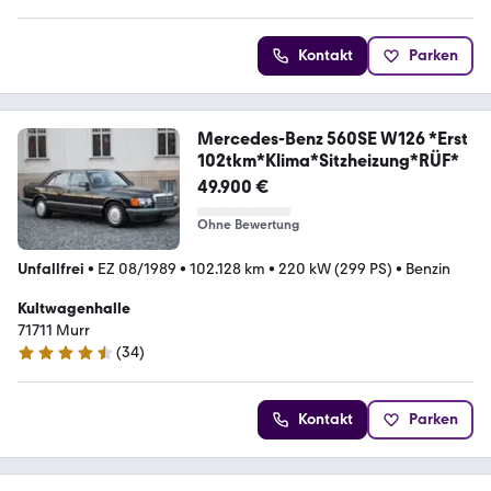
Kontakt
Parken
Mercedes-Benz 560SE W126 *Erst
102tkm*Klima*Sitzheizung*RÜF*
49.900 €
Ohne Bewertung
Unfallfrei
•
EZ 08/1989
•
102.128 km
•
220 kW (299 PS)
•
Benzin
Kultwagenhalle
71711 Murr
(
34
)
4.6 Sterne
Kontakt
Parken