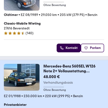
Ohne Bewertung
Oldtimer
•
EZ 08/1989
•
29.050 km
•
205 kW (279 PS)
•
Benzin
Classic-Mobile Wieting
27616 Beverstedt
(
140
)
4.7 Sterne
Kontakt
Parken
Mercedes-Benz 560SEL W126
Note 2+ Vollausstattung
Sammlerst.
48.000 €
Verhandlungsbasis
Ohne Bewertung
EZ 01/1988
•
230.000 km
•
220 kW (299 PS)
•
Benzin
Privatanbieter