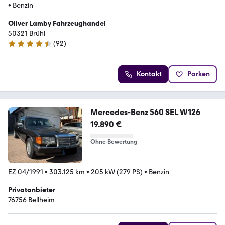
•
Benzin
Oliver Lamby Fahrzeughandel
50321 Brühl
(
92
)
4.5 Sterne
Kontakt
Parken
Mercedes-Benz 560 SEL W126
19.890 €
Ohne Bewertung
EZ 04/1991
•
303.125 km
•
205 kW (279 PS)
•
Benzin
Privatanbieter
76756 Bellheim