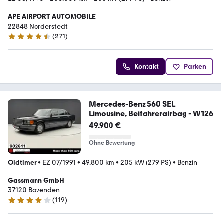
APE AIRPORT AUTOMOBILE
22848 Norderstedt
(
271
)
4.7 Sterne
Kontakt
Parken
Mercedes-Benz 560 SEL
Limousine, Beifahrerairbag - W126
49.900 €
Ohne Bewertung
Oldtimer
•
EZ 07/1991
•
49.800 km
•
205 kW (279 PS)
•
Benzin
Gassmann GmbH
37120 Bovenden
(
119
)
3.9 Sterne