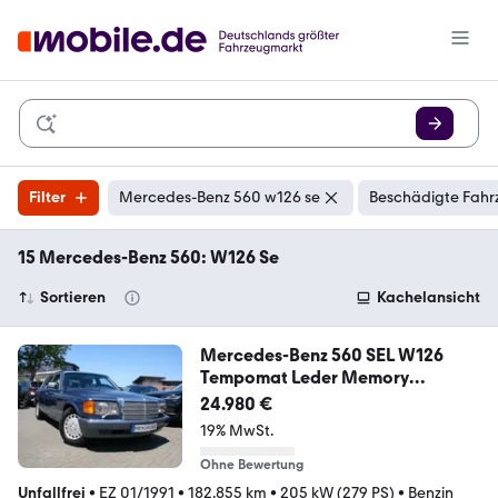
Filter
Mercedes-Benz 560 w126 se
Beschädigte Fahr
15 Mercedes-Benz 560: W126 Se
Sortieren
Kachelansicht
Mercedes-Benz 560 SEL W126
Tempomat Leder Memory
Schiebedach
24.980 €
19% MwSt.
Ohne Bewertung
Unfallfrei
•
EZ 01/1991
•
182.855 km
•
205 kW (279 PS)
•
Benzin