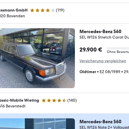
ssmann GmbH
(
119
)
3.9 Sterne
120 Bovenden
Mercedes-Benz 560
SEL W126 Stretch Carat D
29.900 €
Ohne Bewert
Versicherung vergleichen
Oldtimer
•
EZ 08/1989
•
29
assic-Mobile Wieting
(
140
)
4.7 Sterne
616 Beverstedt
Mercedes-Benz 560
SEL W126 Note 2+ Vollauss