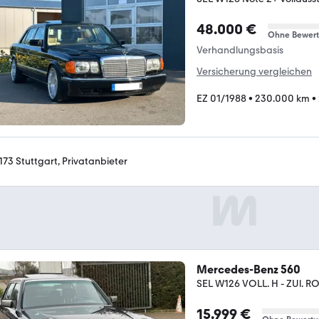
48.000 €
Ohne Bewer
Verhandlungsbasis
Versicherung vergleichen
EZ 01/1988
•
230.000 km
•
173 Stuttgart, Privatanbieter
Mercedes-Benz 560
SEL W126 VOLL. H - ZUl. R
15.999 €