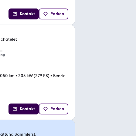
Kontakt
Parken
uchatelet
ung
.050 km
•
205 kW (279 PS)
•
Benzin
Kontakt
Parken
tattung Sammlerst.