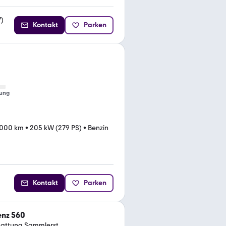
7
)
Kontakt
Parken
ung
.000 km
•
205 kW (279 PS)
•
Benzin
Kontakt
Parken
nz 560
tattung Sammlerst.