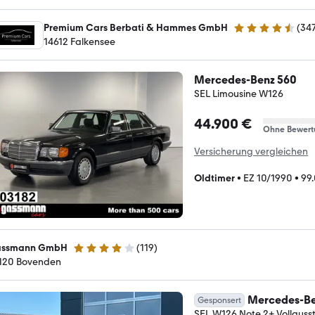
Premium Cars Berbati & Hammes GmbH
(
34
4.6 Sterne
14612 Falkensee
Mercedes-Benz 560
SEL Limousine W126
44.900 €
Ohne Bewert
Versicherung vergleichen
Oldtimer
•
EZ 10/1990
•
99
ssmann GmbH
(
119
)
3.9 Sterne
120 Bovenden
Mercedes-Be
Gesponsert
SEL W126 Note 2+ Vollauss