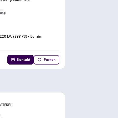
tung
220 kW (299 PS)
•
Benzin
Kontakt
Parken
OSTFREI