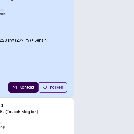
tung
220 kW (299 PS)
•
Benzin
Kontakt
Parken
60
L (Tausch Möglich)
ung