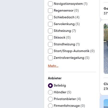
Navigationssystem
(
1
)
Ga
Regensensor
(
0
)
37
Schiebedach
(
4
)
Servolenkung
(
5
)
Sitzheizung
(
7
)
Skisack
(
0
)
Standheizung
(
1
)
Start/Stopp-Automatik
(
0
)
Zentralverriegelung
(
5
)
Mehr
...
Anbieter
Cl
Beliebig
27
Händler
(
5
)
Privatanbieter
(
4
)
Firmenfahrzeuge
(
0
)