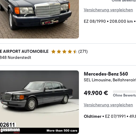
Ohne Bewertu
Versicherung vergleichen
EZ 08/1990
•
208.000 km
E AIRPORT AUTOMOBILE
(
271
)
4.7 Sterne
848 Norderstedt
Mercedes-Benz 560
SEL Limousine, Beifahrerai
49.900 €
Ohne Bewert
Versicherung vergleichen
Oldtimer
•
EZ 07/1991
•
49.