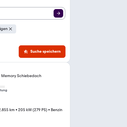
igen
Suche speichern
r Memory Schiebedach
tung
2.855 km
•
205 kW (279 PS)
•
Benzin