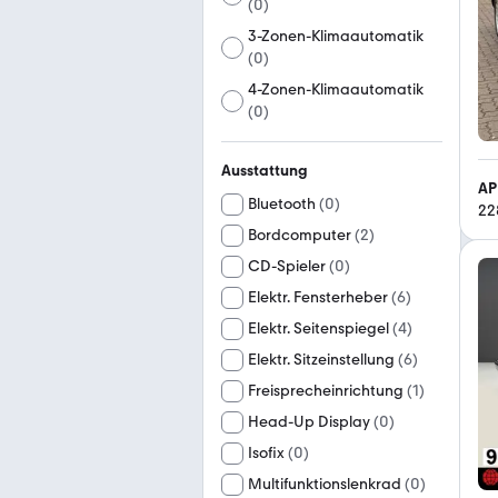
(
0
)
3-Zonen-Klimaautomatik
(
0
)
4-Zonen-Klimaautomatik
(
0
)
Ausstattung
AP
Bluetooth
(
0
)
22
Bordcomputer
(
2
)
CD-Spieler
(
0
)
Elektr. Fensterheber
(
6
)
Elektr. Seitenspiegel
(
4
)
Elektr. Sitzeinstellung
(
6
)
Freisprecheinrichtung
(
1
)
Head-Up Display
(
0
)
Isofix
(
0
)
Multifunktionslenkrad
(
0
)