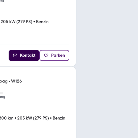
ng
•
205 kW (279 PS)
•
Benzin
Kontakt
Parken
rbag - W126
ung
800 km
•
205 kW (279 PS)
•
Benzin