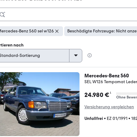
ercedes-Benz 560 sel w126
Beschädigte Fahrzeuge: Nicht anze
rtieren nach
Mercedes-Benz 560
SEL W126 Tempomat Lede
¹
24.980 €
Ohne Bewer
Versicherung vergleichen
Unfallfrei
•
EZ 01/1991
•
18