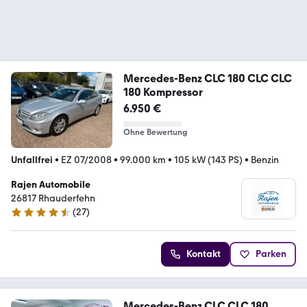
Mercedes-Benz CLC 180 CLC CLC
180 Kompressor
6.950 €
Ohne Bewertung
Unfallfrei
•
EZ 07/2008
•
99.000 km
•
105 kW (143 PS)
•
Benzin
Rajen Automobile
26817 Rhauderfehn
(
27
)
4.7 Sterne
Kontakt
Parken
Mercedes-Benz CLC CLC 180