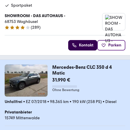
Sportpaket
SHOWROOM - DAS AUTOHAUS -
68753 Waghäusel
(
289
)
4.2 Sterne
Kontakt
Parken
Mercedes-Benz CLC 350 d 4
Matic
31.990 €
Ohne Bewertung
Unfallfrei
•
EZ 07/2018
•
98.365 km
•
190 kW (258 PS)
•
Diesel
Privatanbieter
15749 Mittenwalde