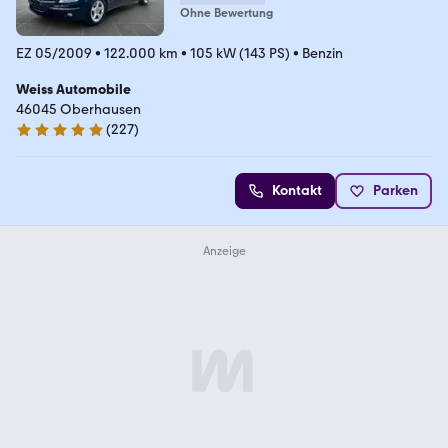
Ohne Bewertung
EZ 05/2009
•
122.000 km
•
105 kW (143 PS)
•
Benzin
Weiss Automobile
46045 Oberhausen
(
227
)
4.9 Sterne
Kontakt
Parken