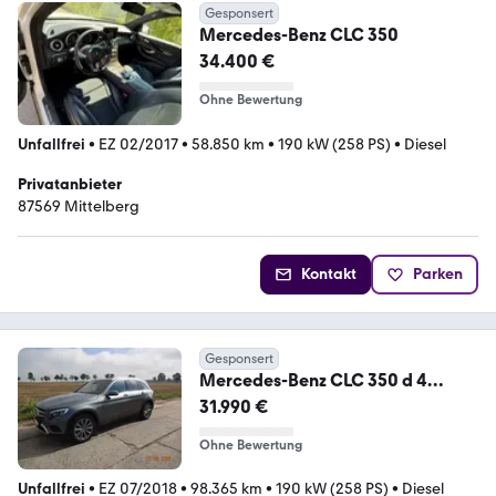
Gesponsert
Mercedes-Benz CLC 350
34.400 €
Ohne Bewertung
Unfallfrei
•
EZ 02/2017
•
58.850 km
•
190 kW (258 PS)
•
Diesel
Privatanbieter
87569 Mittelberg
Kontakt
Parken
Gesponsert
Mercedes-Benz CLC 350 d 4
Matic
31.990 €
Ohne Bewertung
Unfallfrei
•
EZ 07/2018
•
98.365 km
•
190 kW (258 PS)
•
Diesel