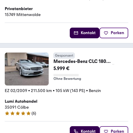
Privatanbieter
15749 Mittenwalde
Kontakt
Parken
Gesponsert
Mercedes-Benz CLC 180
Kompressor 1. Hand* Neu TÜV
5.999 €
Ohne Bewertung
EZ 02/2009
•
211.500 km
•
105 kW (143 PS)
•
Benzin
Lumi Autohandel
35091 Cölbe
(
6
)
4.9 Sterne
Kontakt
Parken