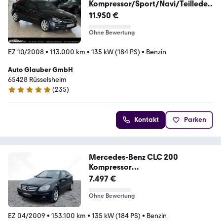
Kompressor/Sport/Navi/Teilleder
/1.Hand
11.950 €
Ohne Bewertung
EZ 10/2008
•
113.000 km
•
135 kW (184 PS)
•
Benzin
Auto Glauber GmbH
65428 Rüsselsheim
(
235
)
4.9 Sterne
Kontakt
Parken
Mercedes-Benz CLC 200
Kompressor
SHZ*KlimaA*LM*Teilleder
7.497 €
Ohne Bewertung
EZ 04/2009
•
153.100 km
•
135 kW (184 PS)
•
Benzin