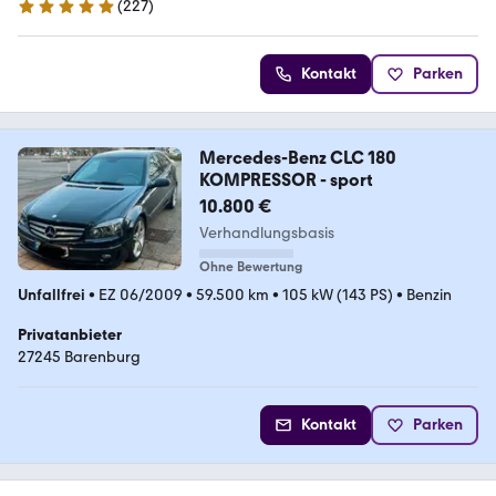
(
227
)
4.9 Sterne
Kontakt
Parken
Mercedes-Benz CLC 180
KOMPRESSOR - sport
10.800 €
Verhandlungsbasis
Ohne Bewertung
Unfallfrei
•
EZ 06/2009
•
59.500 km
•
105 kW (143 PS)
•
Benzin
Privatanbieter
27245 Barenburg
Kontakt
Parken