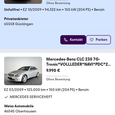
Ohne Bewertung
Unfallfrei
•
EZ 10/2009
•
94.322 km
•
150 kW (204 PS)
•
Benzin
Privatanbieter
65558 Gückingen
Kontakt
Parken
Mercedes-Benz CLC 230 7G-
Tronic*VOLLLEDER*NAVI*PDC*2
HAND*
9.990 €
Ohne Bewertung
EZ 03/2009
•
125.000 km
•
150 kW (204 PS)
•
Benzin
MERCEDES SERVICEHEFT
Weiss Automobile
46045 Oberhausen