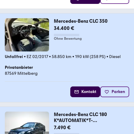
Mercedes-Benz CLC 350
34.400 €
Ohne Bewertung
Unfallfrei
•
EZ 02/2017
•
58.850 km
•
190 kW (258 PS)
•
Diesel
Privatanbieter
87569 Mittelberg
Kontakt
Parken
Mercedes-Benz CLC 180
K*AUTOMATIK*T-
LEDER*PANORAMA*2 HAND
7.490 €