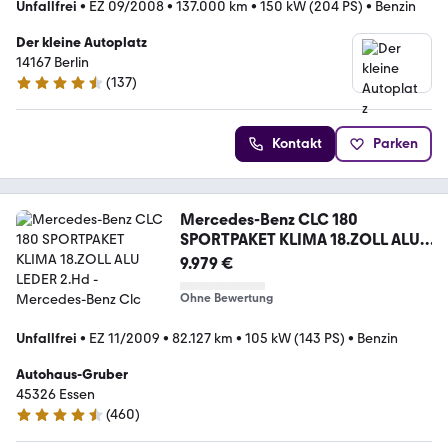
Unfallfrei
•
EZ 09/2008
•
137.000 km
•
150 kW (204 PS)
•
Benzin
Der kleine Autoplatz
14167 Berlin
(
137
)
4.5 Sterne
Kontakt
Parken
Mercedes-Benz CLC 180
SPORTPAKET KLIMA 18.ZOLL ALU
LEDER 2.Hd
9.979 €
Ohne Bewertung
Unfallfrei
•
EZ 11/2009
•
82.127 km
•
105 kW (143 PS)
•
Benzin
Autohaus-Gruber
45326 Essen
(
460
)
4.7 Sterne