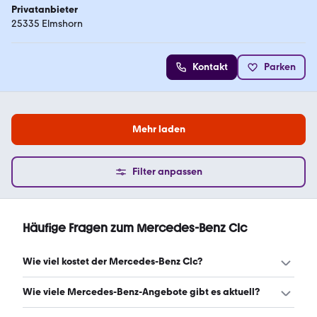
Privatanbieter
25335 Elmshorn
Kontakt
Parken
Mehr laden
Filter anpassen
Häufige Fragen zum Mercedes-Benz Clc
Wie viel kostet der Mercedes-Benz Clc?
Ein guter Preis für einen Mercedes-Benz Clc liegt zwischen
Wie viele Mercedes-Benz-Angebote gibt es aktuell?
3.950 € und 7.500 €. (Stand: 8.8.2026)