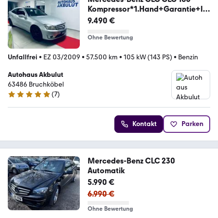
Kompressor*1.Hand+Garantie+In
spektio
9.490 €
Ohne Bewertung
Unfallfrei
•
EZ 03/2009
•
57.500 km
•
105 kW (143 PS)
•
Benzin
Autohaus Akbulut
63486 Bruchköbel
(
7
)
4.8 Sterne
Kontakt
Parken
Mercedes-Benz CLC 230
Automatik
5.990 €
6.990 €
Ohne Bewertung