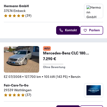
Hermann GmbH
37574 Einbeck
(
39
)
4.8 Sterne
Kontakt
Parken
NEU
Mercedes-Benz CLC 180
Kompressor Autom., Klima,SH-
7.290 €
Heft, Xenon
Ohne Bewertung
EZ 07/2008
•
127.700 km
•
105 kW (143 PS)
•
Benzin
Fair-Cars-To-Go
29339 Wathlingen
(
37
)
4.9 Sterne