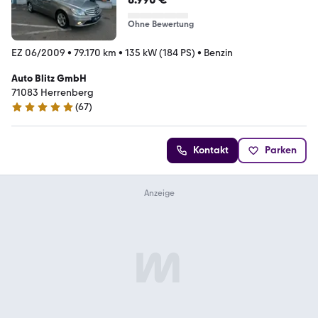
Ohne Bewertung
EZ 06/2009
•
79.170 km
•
135 kW (184 PS)
•
Benzin
Auto Blitz GmbH
71083 Herrenberg
(
67
)
5 Sterne
Kontakt
Parken