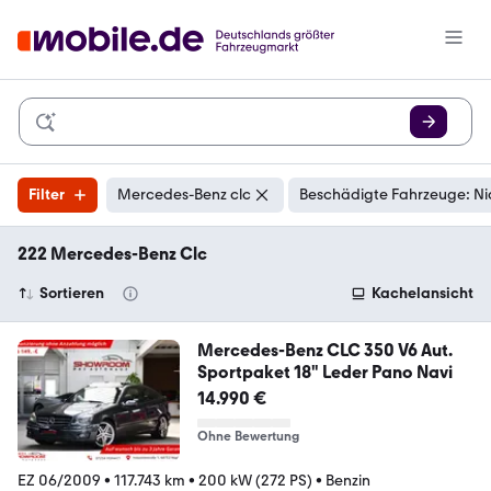
Filter
Mercedes-Benz clc
Beschädigte Fahrzeuge: Ni
222 Mercedes-Benz Clc
Sortieren
Kachelansicht
Mercedes-Benz CLC 350 V6 Aut.
Sportpaket 18" Leder Pano Navi
14.990 €
Ohne Bewertung
EZ 06/2009
•
117.743 km
•
200 kW (272 PS)
•
Benzin