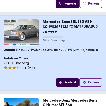
Kontakt
Parken
Mercedes-Benz SEL 560 V8 H-
KZ+MEM+TEMPOMAT+BRABUS
24.999 €
Ohne Bewertung
Unfallfrei
•
EZ 09/1986
•
283.893 km
•
220 kW (299 PS)
•
Benzin
Autohaus Yaans
25421 Pinneberg
(
1044
)
3.7 Sterne
Kontakt
Parken
Mercedes-Benz Mercedes Benz
Oldtimer SEL 560