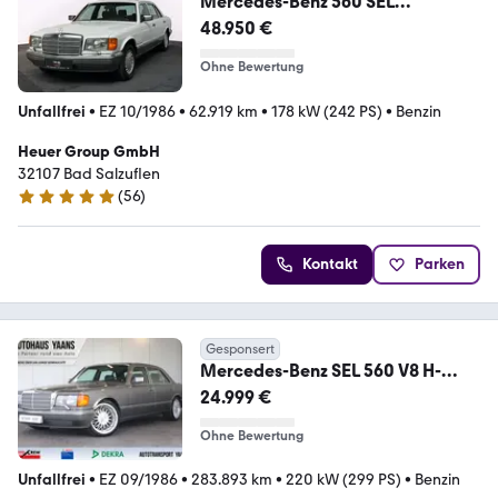
Mercedes-Benz 560 SEL
/SHZ/MEMORY/SCHIEBEDACH/S
48.950 €
TANDHEIZUNG
Ohne Bewertung
Unfallfrei
•
EZ 10/1986
•
62.919 km
•
178 kW (242 PS)
•
Benzin
Heuer Group GmbH
32107 Bad Salzuflen
(
56
)
4.9 Sterne
Kontakt
Parken
Gesponsert
Mercedes-Benz SEL 560 V8 H-
KZ+MEM+TEMPOMAT+BRABUS
24.999 €
Ohne Bewertung
Unfallfrei
•
EZ 09/1986
•
283.893 km
•
220 kW (299 PS)
•
Benzin