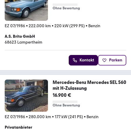
Ohne Bewertung
EZ 07/1986
•
222.000 km
•
220 kW (299 PS)
•
Benzin
A.S. Brito GmbH
68623 Lampertheim
Kontakt
Parken
Mercedes-Benz Mercedes SEL 560
mit H-Zulassung
16.900 €
Ohne Bewertung
EZ 07/1986
•
280.000 km
•
177 kW (241 PS)
•
Benzin
Privatanbieter