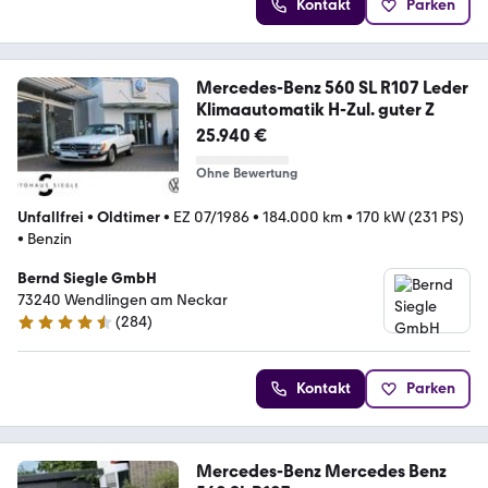
Kontakt
Parken
Mercedes-Benz 560 SL R107 Leder
Klimaautomatik H-Zul. guter Z
25.940 €
Ohne Bewertung
Unfallfrei
•
Oldtimer
•
EZ 07/1986
•
184.000 km
•
170 kW (231 PS)
•
Benzin
Bernd Siegle GmbH
73240 Wendlingen am Neckar
(
284
)
4.3 Sterne
Kontakt
Parken
Mercedes-Benz Mercedes Benz