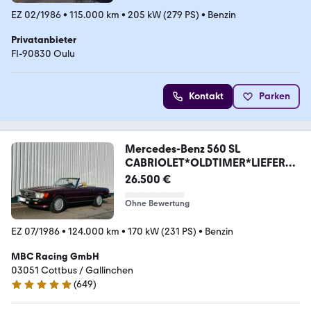
EZ 02/1986
•
115.000 km
•
205 kW (279 PS)
•
Benzin
Privatanbieter
FI-90830 Oulu
Kontakt
Parken
Mercedes-Benz 560 SL
CABRIOLET*OLDTIMER*LIEFERU
NG MGL*
26.500 €
Ohne Bewertung
EZ 07/1986
•
124.000 km
•
170 kW (231 PS)
•
Benzin
MBC Racing GmbH
03051 Cottbus / Gallinchen
(
649
)
4.8 Sterne