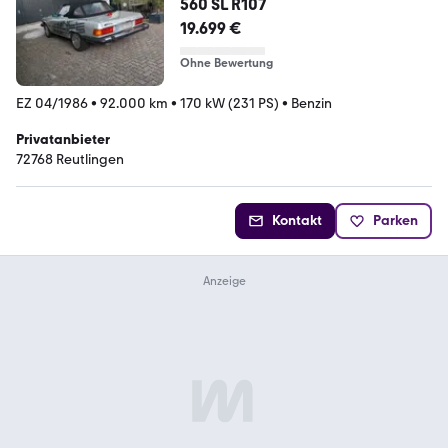
560 SL R107
19.699 €
Ohne Bewertung
EZ 04/1986
•
92.000 km
•
170 kW (231 PS)
•
Benzin
Privatanbieter
72768 Reutlingen
Kontakt
Parken