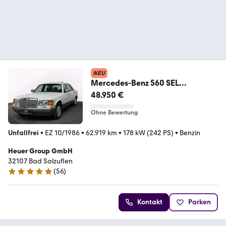
NEU
Mercedes-Benz 560 SEL
/SHZ/MEMORY/SCHIEBEDACH/S
48.950 €
TANDHEIZUNG
Ohne Bewertung
Unfallfrei
•
EZ 10/1986
•
62.919 km
•
178 kW (242 PS)
•
Benzin
Heuer Group GmbH
32107 Bad Salzuflen
(
56
)
4.9 Sterne
Kontakt
Parken