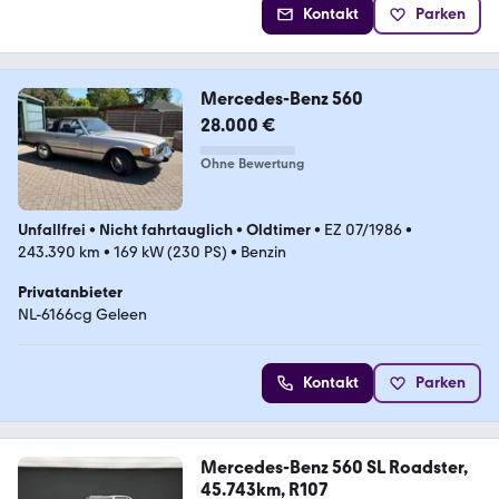
Kontakt
Parken
Mercedes-Benz 560
28.000 €
Ohne Bewertung
Unfallfrei
•
Nicht fahrtauglich
•
Oldtimer
•
EZ 07/1986
•
243.390 km
•
169 kW (230 PS)
•
Benzin
Privatanbieter
NL-6166cg Geleen
Kontakt
Parken
Mercedes-Benz 560 SL Roadster,
45.743km, R107