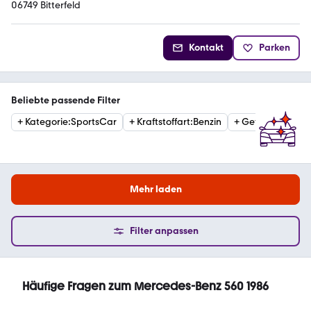
06749 Bitterfeld
Kontakt
Parken
Beliebte passende Filter
+
Kategorie
:
SportsCar
+
Kraftstoffart
:
Benzin
+
Getriebe
:
Autom
Mehr laden
Filter anpassen
Häufige Fragen zum Mercedes-Benz 560 1986