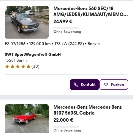
Mercedes-Benz 560 SEC/18
AMG/LEDER/KLIMAAUT/MEMOR
Y/SHZ/VOLL
24.999 €
Ohne Bewertung
EZ 07/1986
•
129.000 km
•
178 kW (242 PS)
•
Benzin
SWT SportWagenTreff GmbH
13581 Berlin
(
30
)
4.9 Sterne
Kontakt
Parken
Mercedes-Benz Mercedes Benz
R107 560SL Cabrio
22.000 €
Ohne Bewertung