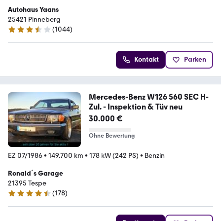
Autohaus Yaans
25421 Pinneberg
(
1044
)
3.7 Sterne
Kontakt
Parken
Mercedes-Benz W126 560 SEC H-
Zul. - Inspektion & Tüv neu
30.000 €
Ohne Bewertung
EZ 07/1986
•
149.700 km
•
178 kW (242 PS)
•
Benzin
Ronald´s Garage
21395 Tespe
(
178
)
4.7 Sterne