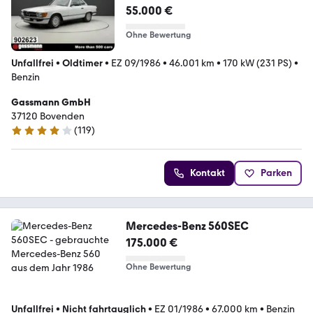
55.000 €
Ohne Bewertung
Unfallfrei
•
Oldtimer
•
EZ 09/1986
•
46.001 km
•
170 kW (231 PS)
•
Benzin
Gassmann GmbH
37120 Bovenden
(
119
)
3.9 Sterne
Kontakt
Parken
Mercedes-Benz 560SEC
175.000 €
Ohne Bewertung
Unfallfrei
•
Nicht fahrtauglich
•
EZ 01/1986
•
67.000 km
•
Benzin