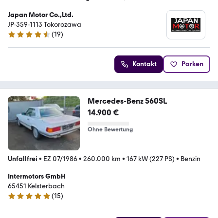
Japan Motor Co.,Ltd.
JP-359-1113 Tokorozawa
(
19
)
4.3 Sterne
Kontakt
Parken
Mercedes-Benz 560SL
14.900 €
Ohne Bewertung
Unfallfrei
•
EZ 07/1986
•
260.000 km
•
167 kW (227 PS)
•
Benzin
Intermotors GmbH
65451 Kelsterbach
(
15
)
5 Sterne