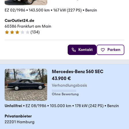
EZ 02/1986
•
143.500 km
•
167 kW (227 PS)
•
Benzin
CarOutlet24.de
60386 Frankfurt am Main
(
134
)
2.9 Sterne
Kontakt
Parken
Mercedes-Benz 560 SEC
43.900 €
Verhandlungsbasis
Ohne Bewertung
Unfallfrei
•
EZ 08/1986
•
105.000 km
•
178 kW (242 PS)
•
Benzin
Privatanbieter
22201 Hamburg