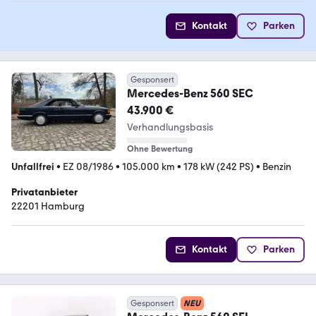
Kontakt
Parken
Gesponsert
Mercedes-Benz 560 SEC
43.900 €
Verhandlungsbasis
Ohne Bewertung
Unfallfrei
•
EZ 08/1986
•
105.000 km
•
178 kW (242 PS)
•
Benzin
Privatanbieter
22201 Hamburg
Kontakt
Parken
Gesponsert
NEU