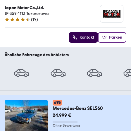
Japan Motor Co.,Ltd.
JP-359-1113 Tokorozawa
(
19
)
4.3 Sterne
Kontakt
Parken
Ähnliche Fahrzeuge des Anbieters
NEU
Mercedes-Benz SEL560
24.999 €
Ohne Bewertung