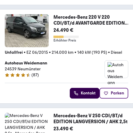
Mercedes-Benz 220 V 220
CDI/BT/d AVANTGARDE EDITION
lang
24.490 €
Erhöhter Preis
Unfallfrei
•
EZ 06/2015
•
214.000 km
•
140 kW (190 PS)
•
Diesel
Autohaus Weidemann
24539 Neumünster
(
87
)
4.7 Sterne
Kontakt
Parken
Mercedes-Benz V 250 CDI/BT/d
EDITION LANGVERSION / AHK 2,5t
23.490 €