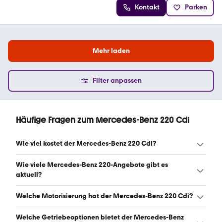
Kontakt
Parken
Mehr laden
Filter anpassen
Häufige Fragen zum Mercedes-Benz 220 Cdi
Wie viel kostet der Mercedes-Benz 220 Cdi?
Ein guter Preis für einen Mercedes-Benz 220 Cdi liegt
Wie viele Mercedes-Benz 220-Angebote gibt es
zwischen 5.124 € und 12.299 €. (Stand: 8.8.2026)
aktuell?
Es gibt insgesamt 107 Mercedes-Benz 220 bei mobile.de,
Welche Motorisierung hat der Mercedes-Benz 220 Cdi?
davon 107 Gebraucht- und 0 Neuwagen. (Stand:
8.8.2026)
Der Mercedes-Benz 220 Cdi hat Leistungen zwischen 150
Welche Getriebeoptionen bietet der Mercedes-Benz