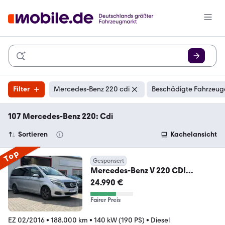
Filter
Mercedes-Benz 220 cdi
Beschädigte Fahrzeuge
107 Mercedes-Benz 220: Cdi
Sortieren
Kachelansicht
Top
Gesponsert
Mercedes-Benz V 220 CDI
EDITION lang *BETT Funktion*7-
24.990 €
Sitzer*
Fairer Preis
EZ 02/2016
•
188.000 km
•
140 kW (190 PS)
•
Diesel