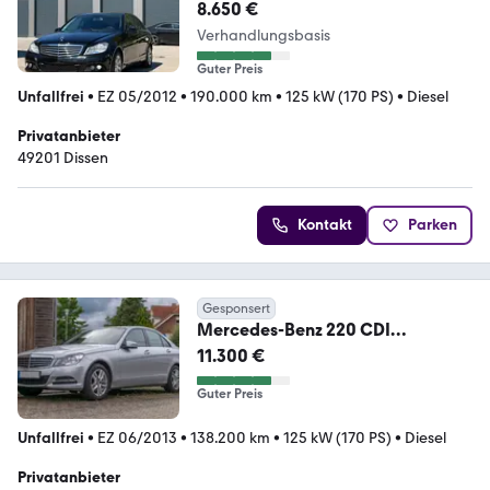
8.650 €
Verhandlungsbasis
Guter Preis
Unfallfrei
•
EZ 05/2012
•
190.000 km
•
125 kW (170 PS)
•
Diesel
Privatanbieter
49201 Dissen
Kontakt
Parken
Gesponsert
Mercedes-Benz 220 CDI
BlueEFFICIENCY
11.300 €
Guter Preis
Unfallfrei
•
EZ 06/2013
•
138.200 km
•
125 kW (170 PS)
•
Diesel
Privatanbieter