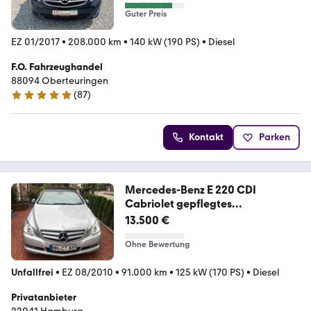
Guter Preis
EZ 01/2017
•
208.000 km
•
140 kW (190 PS)
•
Diesel
F.O. Fahrzeughandel
88094 Oberteuringen
(
87
)
5 Sterne
Kontakt
Parken
Mercedes-Benz E 220 CDI
Cabriolet gepflegtes
Sommerfahrzeug
13.500 €
Ohne Bewertung
Unfallfrei
•
EZ 08/2010
•
91.000 km
•
125 kW (170 PS)
•
Diesel
Privatanbieter