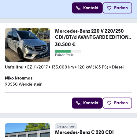
Kontakt
Parken
Mercedes-Benz 220 V 220/250
CDI/BT/d AVANTGARDE EDITION
AMG
30.500 €
Fairer Preis
Unfallfrei
•
EZ 11/2017
•
133.000 km
•
120 kW (163 PS)
•
Diesel
Niko Ntoumas
90530 Wendelstein
Kontakt
Parken
Gesponsert
Mercedes-Benz C 220 CDI