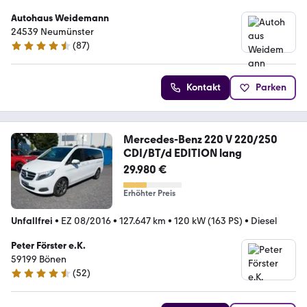
Autohaus Weidemann
24539 Neumünster
(
87
)
4.7 Sterne
Kontakt
Parken
Mercedes-Benz 220 V 220/250
CDI/BT/d EDITION lang
29.980 €
Erhöhter Preis
Unfallfrei
•
EZ 08/2016
•
127.647 km
•
120 kW (163 PS)
•
Diesel
Peter Förster e.K.
59199 Bönen
(
52
)
4.5 Sterne