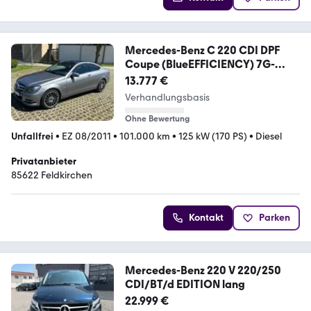
Mercedes-Benz C 220 CDI DPF
Coupe (BlueEFFICIENCY) 7G-
TRONIC
13.777 €
Verhandlungsbasis
Ohne Bewertung
Unfallfrei
•
EZ 08/2011
•
101.000 km
•
125 kW (170 PS)
•
Diesel
Privatanbieter
85622 Feldkirchen
Kontakt
Parken
Mercedes-Benz 220 V 220/250
CDI/BT/d EDITION lang
22.999 €