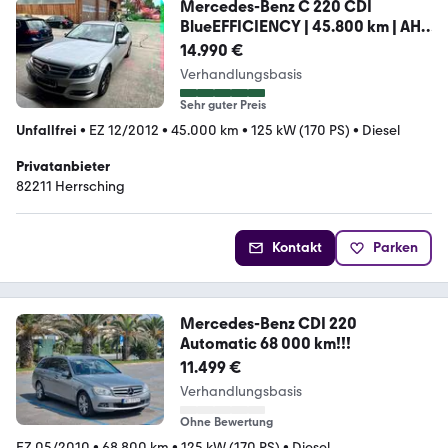
Mercedes-Benz C 220 CDI
BlueEFFICIENCY | 45.800 km | AHK
| PDC
14.990 €
Verhandlungsbasis
Sehr guter Preis
Unfallfrei
•
EZ 12/2012
•
45.000 km
•
125 kW (170 PS)
•
Diesel
Privatanbieter
82211 Herrsching
Kontakt
Parken
Mercedes-Benz CDI 220
Automatic 68 000 km!!!
11.499 €
Verhandlungsbasis
Ohne Bewertung
EZ 05/2010
•
68.800 km
•
125 kW (170 PS)
•
Diesel