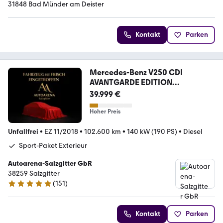
31848 Bad Münder am Deister
Kontakt
Parken
Mercedes-Benz V250 CDI
AVANTGARDE EDITION
4MATIC*360°*
39.999 €
Hoher Preis
Unfallfrei
•
EZ 11/2018
•
102.600 km
•
140 kW (190 PS)
•
Diesel
Sport-Paket Exterieur
Autoarena-Salzgitter GbR
38259 Salzgitter
(
151
)
4.9 Sterne
Kontakt
Parken