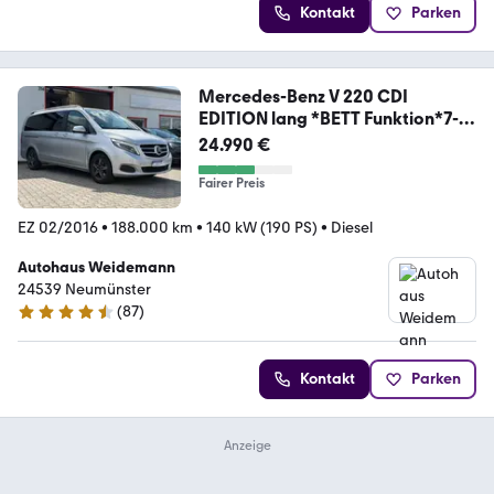
Kontakt
Parken
Mercedes-Benz V 220 CDI
EDITION lang *BETT Funktion*7-
Sitzer*
24.990 €
Fairer Preis
EZ 02/2016
•
188.000 km
•
140 kW (190 PS)
•
Diesel
Autohaus Weidemann
24539 Neumünster
(
87
)
4.7 Sterne
Kontakt
Parken