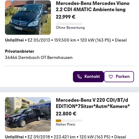
Mercedes-Benz Mercedes Viano
2.2 CDI 4MATIC Ambiente lang
22.999 €
Ohne Bewertung
Unfallfrei
•
EZ 05/2013
•
159.500 km
•
120 kW (163 PS)
•
Diesel
Privatanbieter
36466 Dermbach OT Bernshausen
Kontakt
Parken
Mercedes-Benz V 220 CDI/BT/d
EDITION*7Sitzer*Autm*Kamera*
22.800 €
Hoher Preis
Unfallfrei
•
EZ 09/2018
•
223.421 km
•
120 kW (163 PS)
•
Diesel