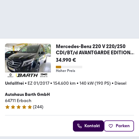
Mercedes-Benz 220 V 220/250
CDI/BT/d AVANTGARDE EDITION
lang
34.990 €
Hoher Preis
Unfallfrei
•
EZ 01/2017
•
154.600 km
•
140 kW (190 PS)
•
Diesel
Autohaus Barth GmbH
64711 Erbach
(
244
)
5 Sterne
Kontakt
Parken