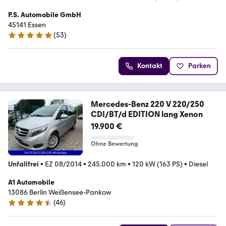
P.S. Automobile GmbH
45141 Essen
(
53
)
5 Sterne
Kontakt
Parken
Mercedes-Benz 220 V 220/250
CDI/BT/d EDITION lang Xenon
19.900 €
Ohne Bewertung
Unfallfrei
•
EZ 08/2014
•
245.000 km
•
120 kW (163 PS)
•
Diesel
A1 Automobile
13086 Berlin Weißensee-Pankow
(
46
)
4.4 Sterne