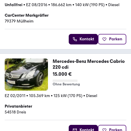
Unfallfrei
•
EZ 08/2016
•
186.662 km
•
140 kW (190 PS)
•
Diesel
CarCenter Markgräfler
79379 Müllheim
Kontakt
Parken
Mercedes-Benz Mercedes Cabrio
220 cdi
15.000 €
Ohne Bewertung
EZ 02/2011
•
105.369 km
•
125 kW (170 PS)
•
Diesel
Privatanbieter
54518 Dreis
Kontakt
Parken