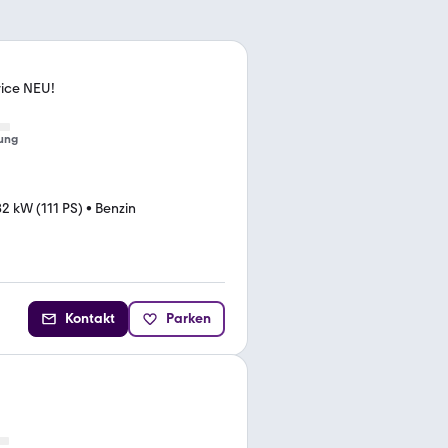
vice NEU!
ung
82 kW (111 PS)
•
Benzin
Kontakt
Parken