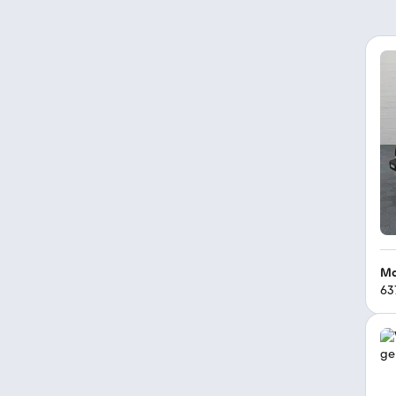
Ma
63