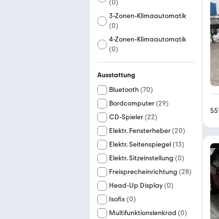
(
0
)
3-Zonen-Klimaautomatik
(
0
)
4-Zonen-Klimaautomatik
(
0
)
Ausstattung
Bluetooth
(
70
)
Bordcomputer
(
29
)
55
CD-Spieler
(
22
)
Elektr. Fensterheber
(
20
)
Elektr. Seitenspiegel
(
13
)
Elektr. Sitzeinstellung
(
0
)
Freisprecheinrichtung
(
28
)
Head-Up Display
(
0
)
Isofix
(
0
)
Multifunktionslenkrad
(
0
)