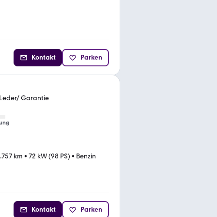
Kontakt
Parken
 Leder/ Garantie
ung
1.757 km
•
72 kW (98 PS)
•
Benzin
Kontakt
Parken