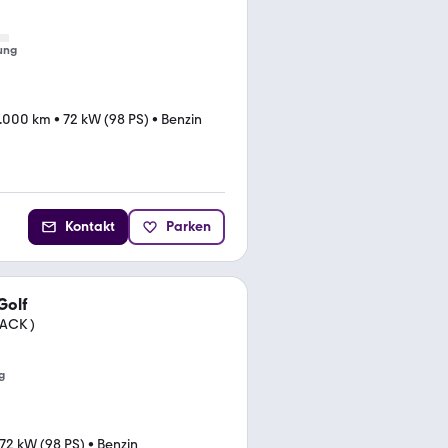
ung
1.000 km
•
72 kW (98 PS)
•
Benzin
Kontakt
Parken
Golf
LACK )
g
72 kW (98 PS)
•
Benzin