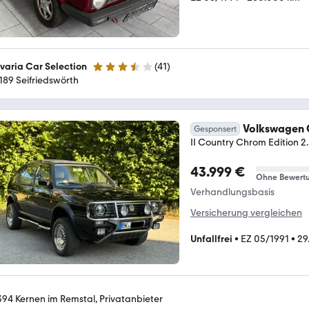
varia Car Selection
(
41
)
3.5 Sterne
189 Seifriedswörth
Volkswagen 
Gesponsert
II Country Chrom Edition 2
43.999 €
Ohne Bewert
Verhandlungsbasis
Versicherung vergleichen
Unfallfrei
•
EZ 05/1991
•
29
394 Kernen im Remstal, Privatanbieter