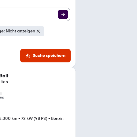
e: Nicht anzeigen
Suche speichern
Golf
elten
ung
8.000 km
•
72 kW (98 PS)
•
Benzin