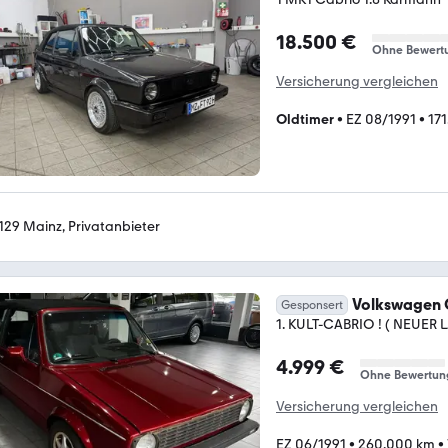
18.500 €
Ohne Bewert
Versicherung vergleichen
Oldtimer
•
EZ 08/1991
•
17
129 Mainz, Privatanbieter
Volkswagen 
Gesponsert
1. KULT-CABRIO ! ( NEUER 
4.999 €
Ohne Bewertun
Versicherung vergleichen
EZ 06/1991
•
260.000 km
•