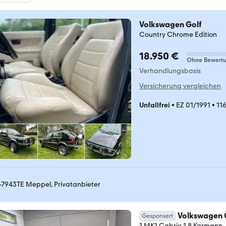
Volkswagen Golf
Country Chrome Edition
18.950 €
Ohne Bewert
Verhandlungsbasis
Versicherung vergleichen
Unfallfrei
•
EZ 01/1991
•
11
-7943TE Meppel, Privatanbieter
Volkswagen 
Gesponsert
1 MK1 Cabrio 1.8 Karmann