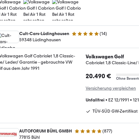
Cult-Cars-Lüdinghausen
(
14
)
5 Sterne
59348 Lüdinghausen
Volkswagen Golf
Cabriolet 1,8 Classic-Line/
20.490 €
Ohne Bewert
Versicherung vergleichen
Unfallfrei
•
EZ 12/1991
•
12
TÜV-SÜD GW-Zertifikat
AUTOFORUM BÜHL GMBH
(
877
)
4.9 Sterne
77815 Bühl