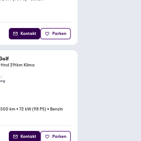
Kontakt
Parken
Golf
. Hnd 29tkm Klima
ung
.500 km
•
72 kW (98 PS)
•
Benzin
Kontakt
Parken