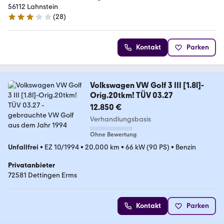
56112 Lahnstein
(
28
)
3 Sterne
Kontakt
Parken
Volkswagen VW Golf 3 III [1.8l]-
Orig.20tkm! TÜV 03.27
12.850 €
Verhandlungsbasis
Ohne Bewertung
Unfallfrei
•
EZ 10/1994
•
20.000 km
•
66 kW (90 PS)
•
Benzin
Privatanbieter
72581 Dettingen Erms
Kontakt
Parken