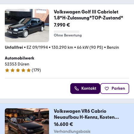
Volkswagen Golf III Cabriolet
1.8*H-Zulassung*TOP-Zustand*
7.990 €
Ohne Bewertung
Unfallfrei
•
EZ 09/1994
•
130.290 km
•
66 kW (90 PS)
•
Benzin
Automobilwerk
52353 Düren
(
179
)
5 Sterne
Kontakt
Parken
Volkswagen VR6 Cabrio
Neuaufbau H-Kennz, Kosten
70000 Note1
16.600 €
Verhandlungsbasis