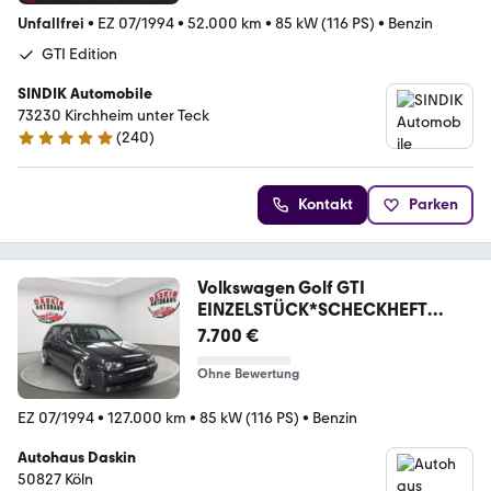
Unfallfrei
•
EZ 07/1994
•
52.000 km
•
85 kW (116 PS)
•
Benzin
GTI Edition
SINDIK Automobile
73230 Kirchheim unter Teck
(
240
)
4.8 Sterne
Kontakt
Parken
Volkswagen Golf GTI
EINZELSTÜCK*SCHECKHEFT
GEPFLEGT*
7.700 €
Ohne Bewertung
EZ 07/1994
•
127.000 km
•
85 kW (116 PS)
•
Benzin
Autohaus Daskin
50827 Köln