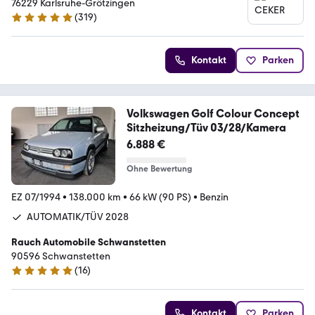
76229 Karlsruhe-Grötzingen
(
319
)
5 Sterne
Kontakt
Parken
Volkswagen Golf Colour Concept
Sitzheizung/Tüv 03/28/Kamera
6.888 €
Ohne Bewertung
EZ 07/1994
•
138.000 km
•
66 kW (90 PS)
•
Benzin
AUTOMATIK/TÜV 2028
Rauch Automobile Schwanstetten
90596 Schwanstetten
(
16
)
5 Sterne
Kontakt
Parken