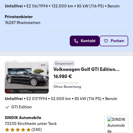
Unfallfrei
•
EZ 06/1994
•
132.000 km
•
85 kW (116 PS)
•
Benzin
Privatanbieter
76287 Rheinstetten
Kontakt
Parken
Gesponsert
Volkswagen Golf GTI Edition
Klima-Glasdach-Recaro
16.980 €
Ohne Bewertung
Unfallfrei
•
EZ 07/1994
•
52.000 km
•
85 kW (116 PS)
•
Benzin
GTI Edition
SINDIK Automobile
73230 Kirchheim unter Teck
(
240
)
4.8 Sterne