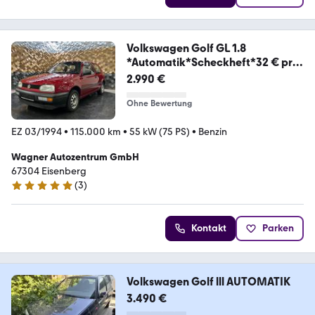
Volkswagen Golf GL 1.8
*Automatik*Scheckheft*32 € pro
Monat
2.990 €
Ohne Bewertung
EZ 03/1994
•
115.000 km
•
55 kW (75 PS)
•
Benzin
Wagner Autozentrum GmbH
67304 Eisenberg
(
3
)
5 Sterne
Kontakt
Parken
Volkswagen Golf lll AUTOMATIK
3.490 €