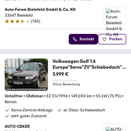
Auto-Forum Bielefeld GmbH & Co. KG
33647 Bielefeld
(
145
)
3.6 Sterne
Kontakt
Parken
Volkswagen Golf 1.6
Europe"Servo"ZV"Schiebedach"Ai
rbags"
5.999 €
Ohne Bewertung
Unfallfrei
•
Oldtimer
•
EZ 03/1994
•
149.000 km
•
55 kW (75 PS)
•
Benzin
Servo-Zentral-Airbags
el. Glas/-Schiebedach
sehr guter Zustand
AUTO-CEKER