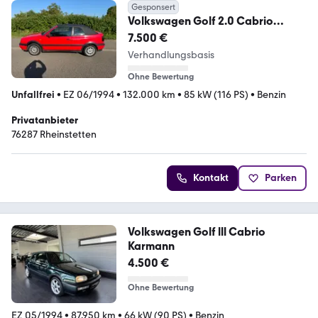
Gesponsert
Volkswagen Golf 2.0 Cabrio
einmalig schön
7.500 €
Verhandlungsbasis
Ohne Bewertung
Unfallfrei
•
EZ 06/1994
•
132.000 km
•
85 kW (116 PS)
•
Benzin
Privatanbieter
76287 Rheinstetten
Kontakt
Parken
Volkswagen Golf lll Cabrio
Karmann
4.500 €
Ohne Bewertung
EZ 05/1994
•
87.950 km
•
66 kW (90 PS)
•
Benzin