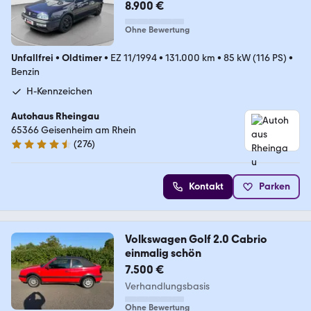
8.900 €
Ohne Bewertung
Unfallfrei
•
Oldtimer
•
EZ 11/1994
•
131.000 km
•
85 kW (116 PS)
•
Benzin
H-Kennzeichen
Autohaus Rheingau
65366 Geisenheim am Rhein
(
276
)
4.6 Sterne
Kontakt
Parken
Volkswagen Golf 2.0 Cabrio
einmalig schön
7.500 €
Verhandlungsbasis
Ohne Bewertung