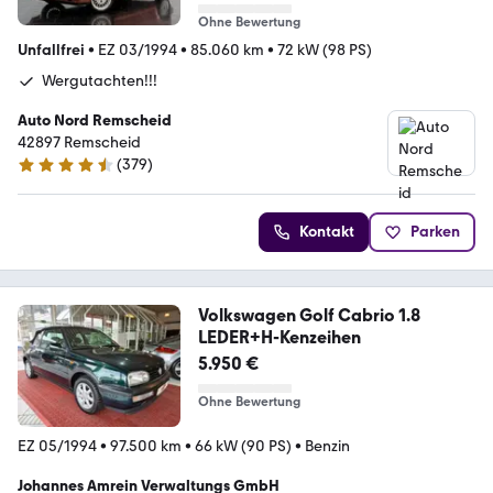
Ohne Bewertung
Unfallfrei
•
EZ 03/1994
•
85.060 km
•
72 kW (98 PS)
Wergutachten!!!
Auto Nord Remscheid
42897 Remscheid
(
379
)
4.5 Sterne
Kontakt
Parken
Volkswagen Golf Cabrio 1.8
LEDER+H-Kenzeihen
5.950 €
Ohne Bewertung
EZ 05/1994
•
97.500 km
•
66 kW (90 PS)
•
Benzin
Johannes Amrein Verwaltungs GmbH