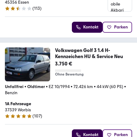
45356 Essen
(
113
)
2.7 Sterne
Kontakt
Parken
Volkswagen Golf 3 1.4 H-
Kennzeichen HU & Service Neu
3.750 €
Ohne Bewertung
Unfallfrei
•
Oldtimer
•
EZ 10/1994
•
72.426 km
•
44 kW (60 PS)
•
Benzin
1A Fahrzeuge
37339 Worbis
(
107
)
5 Sterne
Kontakt
Parken