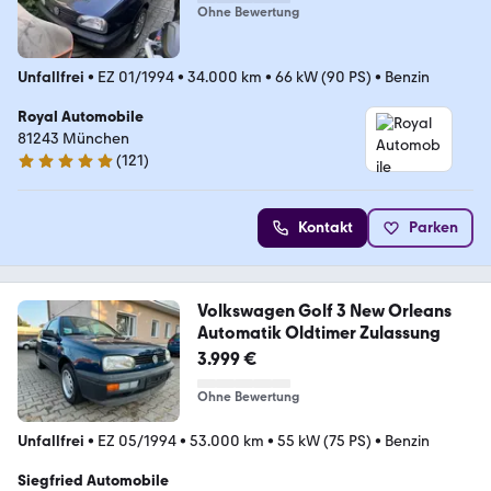
Ohne Bewertung
Unfallfrei
•
EZ 01/1994
•
34.000 km
•
66 kW (90 PS)
•
Benzin
Royal Automobile
81243 München
(
121
)
4.9 Sterne
Kontakt
Parken
Volkswagen Golf 3 New Orleans
Automatik Oldtimer Zulassung
3.999 €
Ohne Bewertung
Unfallfrei
•
EZ 05/1994
•
53.000 km
•
55 kW (75 PS)
•
Benzin
Siegfried Automobile