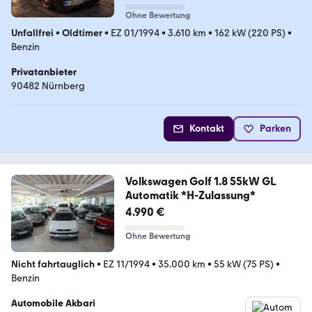
Ohne Bewertung
Unfallfrei
•
Oldtimer
•
EZ 01/1994
•
3.610 km
•
162 kW (220 PS)
•
Benzin
Privatanbieter
90482 Nürnberg
Kontakt
Parken
Volkswagen Golf 1.8 55kW GL
Automatik *H-Zulassung*
4.990 €
Ohne Bewertung
Nicht fahrtauglich
•
EZ 11/1994
•
35.000 km
•
55 kW (75 PS)
•
Benzin
Automobile Akbari