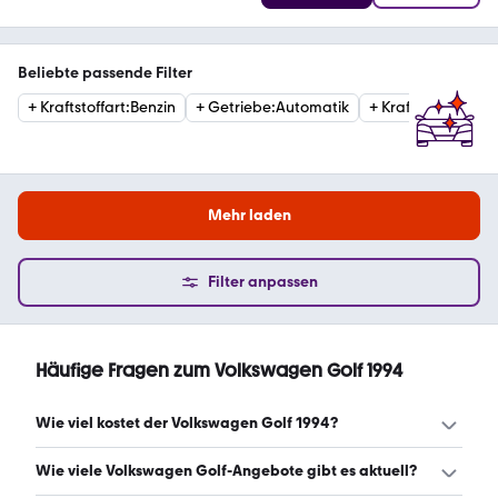
Beliebte passende Filter
+
Kraftstoffart
:
Benzin
+
Getriebe
:
Automatik
+
Kraftstoffart
:
Die
Mehr laden
Filter anpassen
Häufige Fragen zum Volkswagen Golf 1994
Wie viel kostet der Volkswagen Golf 1994?
Ein guter Preis für einen Volkswagen Golf 1994 liegt
Wie viele Volkswagen Golf-Angebote gibt es aktuell?
zwischen 1.999 € und 5.900 €. (Stand: 10.8.2026)