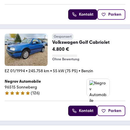
Kontakt
Parken
Gesponsert
Volkswagen Golf Cabriolet
4.800 €
Ohne Bewertung
EZ 01/1994
•
245.758 km
•
55 kW (75 PS)
•
Benzin
Negrov Automobile
96515 Sonneberg
(
126
)
4.8 Sterne
Kontakt
Parken