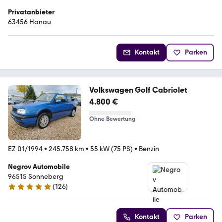
Privatanbieter
63456 Hanau
Kontakt
Parken
Volkswagen Golf Cabriolet
4.800 €
Ohne Bewertung
EZ 01/1994
•
245.758 km
•
55 kW (75 PS)
•
Benzin
Negrov Automobile
96515 Sonneberg
(
126
)
4.8 Sterne
Kontakt
Parken