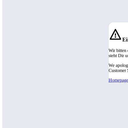
Ei
Wir bitten
steht Dir 
We apologi
Customer S
Homepag