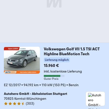
Volkswagen Golf VII 1.5 TSI ACT
Highline BlueMotion Tech
Lieferung möglich
15.960 €
inkl. kostenlose Lieferung
Guter Preis
EZ 12/2017
•
94.192 km
•
110 kW (150 PS)
•
Benzin
Autohero GmbH - Abholstation Stuttgart
70825 Korntal-Münchingen
(
303
)
4.4 Sterne