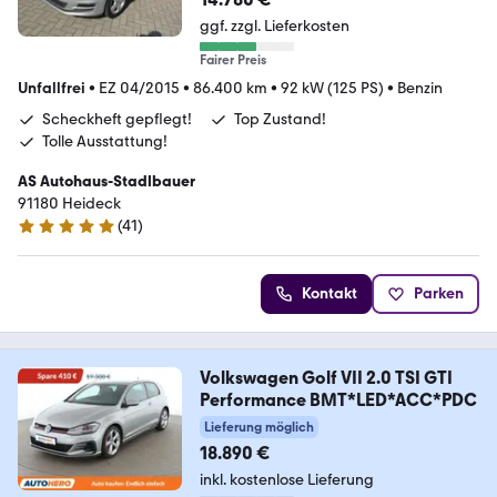
ggf. zzgl. Lieferkosten
Fairer Preis
Unfallfrei
•
EZ 04/2015
•
86.400 km
•
92 kW (125 PS)
•
Benzin
Scheckheft gepflegt!
Top Zustand!
Tolle Ausstattung!
AS Autohaus-Stadlbauer
91180 Heideck
(
41
)
5 Sterne
Kontakt
Parken
Volkswagen Golf VII 2.0 TSI GTI
Performance BMT*LED*ACC*PDC
Lieferung möglich
18.890 €
inkl. kostenlose Lieferung