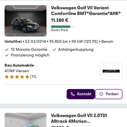
Volkswagen Golf VII Variant
Comfortline BMT*Garantie*AHK*
11.380 €
Guter Preis
Unfallfrei
•
EZ 03/2014
•
95.850 km
•
90 kW (122 PS)
•
Benzin
12 Monate Garantie
Anhängerkupplung
Finanzierung möglich
Rau Automobile
41749 Viersen
(
11
)
5 Sterne
Kontakt
Parken
Volkswagen Golf VII 2.0TDI
Alltrack 4Motion
AHK/DISCOVER/AC