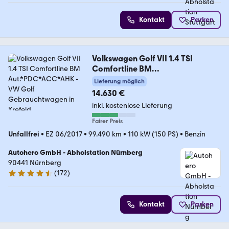
Kontakt
Parken
Volkswagen Golf VII 1.4 TSI
Comfortline BM
Aut.*PDC*ACC*AHK
Lieferung möglich
14.630 €
inkl. kostenlose Lieferung
Fairer Preis
Unfallfrei
•
EZ 06/2017
•
99.490 km
•
110 kW (150 PS)
•
Benzin
Autohero GmbH - Abholstation Nürnberg
90441 Nürnberg
(
172
)
4.5 Sterne
Kontakt
Parken