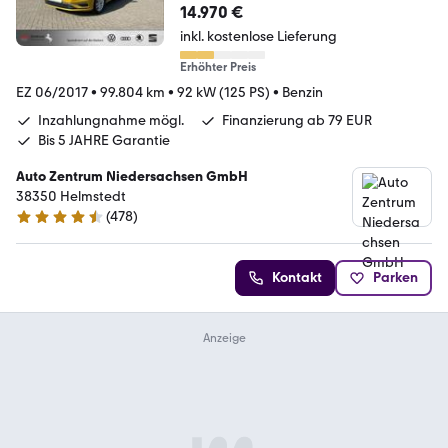
14.970 €
inkl. kostenlose Lieferung
Erhöhter Preis
EZ 06/2017
•
99.804 km
•
92 kW (125 PS)
•
Benzin
Inzahlungnahme mögl.
Finanzierung ab 79 EUR
Bis 5 JAHRE Garantie
Auto Zentrum Niedersachsen GmbH
38350 Helmstedt
(
478
)
4.5 Sterne
Kontakt
Parken