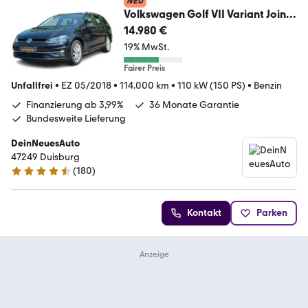
NEU
Volkswagen Golf VII Variant Join
CarPlay*Winter*Navi
14.980 €
19% MwSt.
Fairer Preis
Unfallfrei
•
EZ 05/2018
•
114.000 km
•
110 kW (150 PS)
•
Benzin
Finanzierung ab 3,99%
36 Monate Garantie
Bundesweite Lieferung
DeinNeuesAuto
47249 Duisburg
(
180
)
4.7 Sterne
Kontakt
Parken