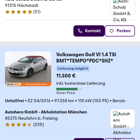
91315 Höchstadt
(
51
)
4.8 Sterne
Kontakt
Parken
Volkswagen Golf VI 1.4 TSI
BMT*TEMPO*PDC*SHZ*
Lieferung möglich
11.500 €
inkl. kostenlose Lieferung
Guter Preis
Unfallfrei
•
EZ 04/2016
•
97.358 km
•
110 kW (150 PS)
•
Benzin
Autohero GmbH - Abholstation München
85375 Neufahrn b. Freising
(
230
)
4.4 Sterne