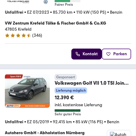
Fairer Preis
Unfallfrei
•
EZ 07/2023
•
85.730 km
•
110 kW (150 PS)
•
Benzin
VW Zentrum Krefeld Tölke & Fischer GmbH & Co.KG
47805 Krefeld
(
346
)
4.5 Sterne
Kontakt
Parken
Gesponsert
Volkswagen Golf VII 1.0 TSI Join
*NAVI*PDC*SHZ*KLIMA*
Lieferung möglich
12.390 €
inkl. kostenlose Lieferung
Sehr guter Preis
Unfallfrei
•
EZ 05/2019
•
92.415 km
•
85 kW (116 PS)
•
Benzin
Autohero GmbH - Abholstation Nürnberg