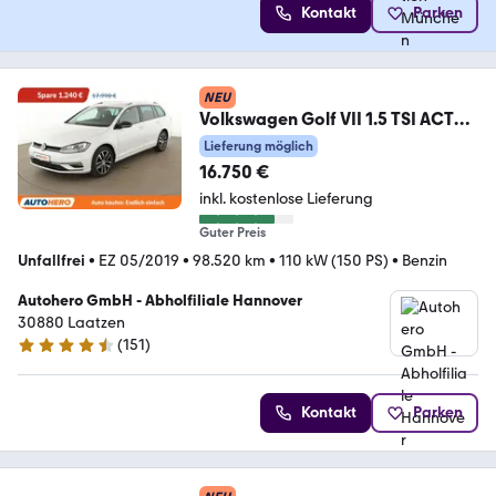
Kontakt
Parken
NEU
Volkswagen Golf VII 1.5 TSI ACT
IQ.DRIVE BMT*NAVI*ACC*PLA*
Lieferung möglich
16.750 €
inkl. kostenlose Lieferung
Guter Preis
Unfallfrei
•
EZ 05/2019
•
98.520 km
•
110 kW (150 PS)
•
Benzin
Autohero GmbH - Abholfiliale Hannover
30880 Laatzen
(
151
)
4.7 Sterne
Kontakt
Parken