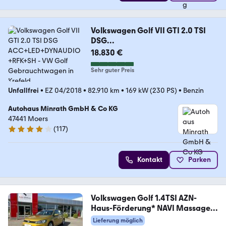
Volkswagen Golf VII GTI 2.0 TSI
DSG
ACC+LED+DYNAUDIO+RFK+SH
18.830 €
Sehr guter Preis
Unfallfrei
•
EZ 04/2018
•
82.910 km
•
169 kW (230 PS)
•
Benzin
Autohaus Minrath GmbH & Co KG
47441 Moers
(
117
)
4.1 Sterne
Kontakt
Parken
Volkswagen Golf 1.4TSI AZN-
Haus-Förderung* NAVI Massage
ACC
Lieferung möglich