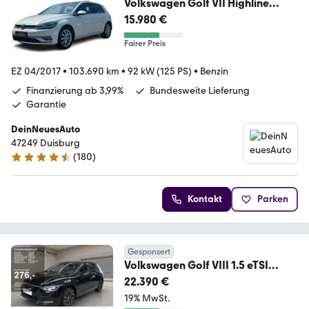
Volkswagen Golf VII Highline
BMT*Massage*Standheiz.*Pano*
15.980 €
Fairer Preis
EZ 04/2017
•
103.690 km
•
92 kW (125 PS)
•
Benzin
Finanzierung ab 3,99%
Bundesweite Lieferung
Garantie
DeinNeuesAuto
47249 Duisburg
(
180
)
4.7 Sterne
Kontakt
Parken
Gesponsert
Volkswagen Golf VIII 1.5 eTSI
Move ACC AUT Navi Virtual HUD
22.390 €
19% MwSt.