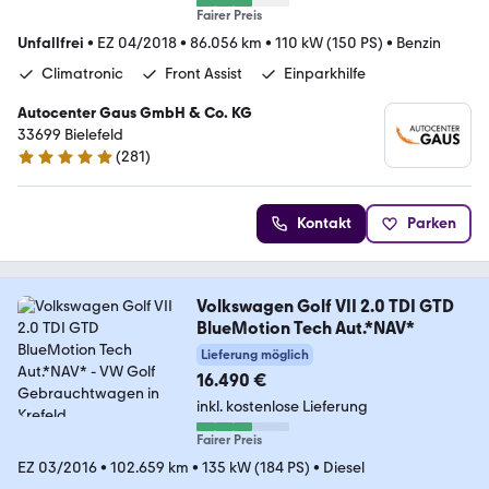
Fairer Preis
Unfallfrei
•
EZ 04/2018
•
86.056 km
•
110 kW (150 PS)
•
Benzin
Climatronic
Front Assist
Einparkhilfe
Autocenter Gaus GmbH & Co. KG
33699 Bielefeld
(
281
)
4.9 Sterne
Kontakt
Parken
Volkswagen Golf VII 2.0 TDI GTD
BlueMotion Tech Aut.*NAV*
Lieferung möglich
16.490 €
inkl. kostenlose Lieferung
Fairer Preis
EZ 03/2016
•
102.659 km
•
135 kW (184 PS)
•
Diesel