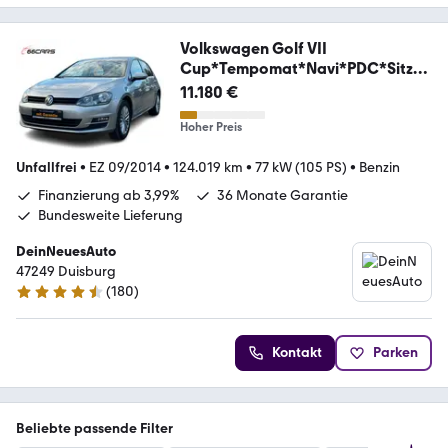
Volkswagen Golf VII
Cup*Tempomat*Navi*PDC*Sitzhz
g.*
11.180 €
Hoher Preis
Unfallfrei
•
EZ 09/2014
•
124.019 km
•
77 kW (105 PS)
•
Benzin
Finanzierung ab 3,99%
36 Monate Garantie
Bundesweite Lieferung
DeinNeuesAuto
47249 Duisburg
(
180
)
4.7 Sterne
Kontakt
Parken
Beliebte passende Filter