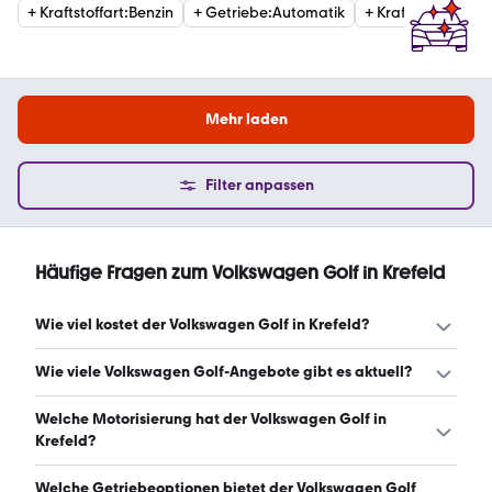
+
Kraftstoffart
:
Benzin
+
Getriebe
:
Automatik
+
Kraftstoffart
:
Die
Mehr laden
Filter anpassen
Häufige Fragen zum Volkswagen Golf in Krefeld
Wie viel kostet der Volkswagen Golf in Krefeld?
Ein guter Preis für einen Volkswagen Golf in Krefeld liegt
Wie viele Volkswagen Golf-Angebote gibt es aktuell?
zwischen 8.687 € und 27.990 €. Leasingangebote starten
ab 168 € monatlich. (Stand: 7.8.2026)
Es gibt insgesamt 1.152 Volkswagen Golf bei mobile.de,
Welche Motorisierung hat der Volkswagen Golf in
davon 1.106 Gebraucht- und 46 Neuwagen. (Stand:
Krefeld?
7.8.2026)
Der Volkswagen Golf in Krefeld hat Leistungen zwischen
Welche Getriebeoptionen bietet der Volkswagen Golf