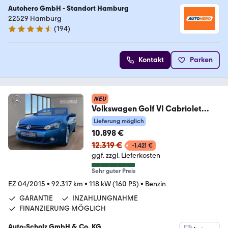
Autohero GmbH - Standort Hamburg
22529 Hamburg
(
194
)
4.6 Sterne
Kontakt
Parken
NEU
Volkswagen Golf VI Cabriolet
PARK
Lieferung möglich
ASSIST+NAVI+WINDSCHOTT+BC
10.898 €
12.319 €
-1.421 €
ggf. zzgl. Lieferkosten
Sehr guter Preis
EZ 04/2015
•
92.317 km
•
118 kW (160 PS)
•
Benzin
GARANTIE
INZAHLUNGNAHME
FINANZIERUNG MÖGLICH
Auto-Scholz GmbH & Co. KG