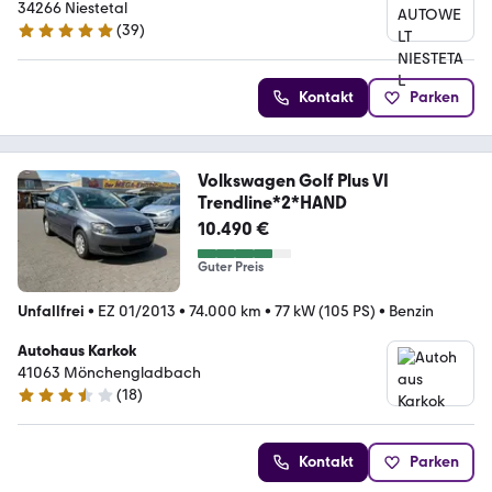
34266 Niestetal
(
39
)
5 Sterne
Kontakt
Parken
Volkswagen Golf Plus VI
Trendline*2*HAND
10.490 €
Guter Preis
Unfallfrei
•
EZ 01/2013
•
74.000 km
•
77 kW (105 PS)
•
Benzin
Autohaus Karkok
41063 Mönchengladbach
(
18
)
3.7 Sterne
Kontakt
Parken