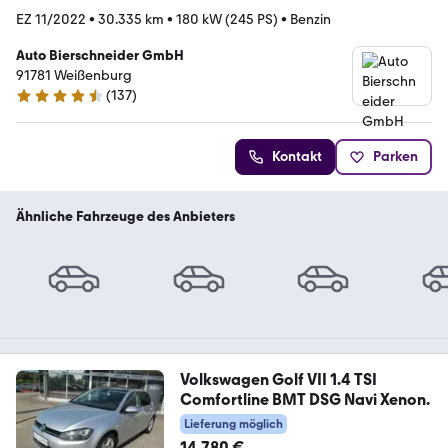
EZ 11/2022
•
30.335 km
•
180 kW (245 PS)
•
Benzin
Auto Bierschneider GmbH
91781 Weißenburg
(
137
)
4.7 Sterne
Kontakt
Parken
Ähnliche Fahrzeuge des Anbieters
Volkswagen Golf VII 1.4 TSI
Comfortline BMT DSG Navi Xenon.
Lieferung möglich
14.780 €