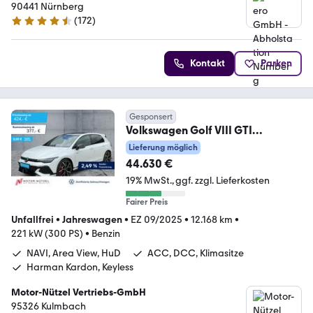
90441 Nürnberg
(
172
)
4.5 Sterne
Kontakt
Parken
Gesponsert
Volkswagen Golf VIII GTI
Clubsport
Lieferung möglich
5JG+LEDER+MATRIX+PANO+19
44.630 €
19% MwSt.
ggf. zzgl. Lieferkosten
Fairer Preis
Unfallfrei
•
Jahreswagen
•
EZ 09/2025
•
12.168 km
•
221 kW (300 PS)
•
Benzin
NAVI, Area View, HuD
ACC, DCC, Klimasitze
Harman Kardon, Keyless
Motor-Nützel Vertriebs-GmbH
95326 Kulmbach