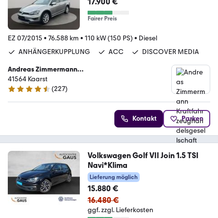
17.900 €
Fairer Preis
EZ 07/2015
•
76.588 km
•
110 kW (150 PS)
•
Diesel
ANHÄNGERKUPPLUNG
ACC
DISCOVER MEDIA
Andreas Zimmermann
Kraftfahrzeughandelsgesellschaft mbH
41564 Kaarst
(
227
)
4.4 Sterne
Kontakt
Parken
Volkswagen Golf VII Join 1.5 TSI
Navi*Klima
Lieferung möglich
15.880 €
16.480 €
ggf. zzgl. Lieferkosten