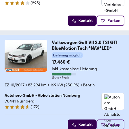
(
293
)
4.2 Sterne
Kontakt
Parken
Volkswagen Golf VII 2.0 TSI GTI
BlueMotion Tech *NAV*LED*
Lieferung möglich
17.460 €
inkl. kostenlose Lieferung
Guter Preis
EZ 10/2017
•
83.294 km
•
169 kW (230 PS)
•
Benzin
Autohero GmbH - Abholstation Nürnberg
90441 Nürnberg
(
172
)
4.5 Sterne
Kontakt
Parken