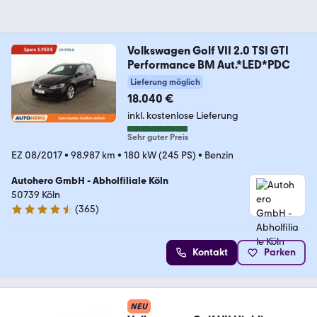
Volkswagen Golf VII 2.0 TSI GTI
Performance BM Aut.*LED*PDC
Lieferung möglich
18.040 €
inkl. kostenlose Lieferung
Sehr guter Preis
EZ 08/2017
•
98.987 km
•
180 kW (245 PS)
•
Benzin
Autohero GmbH - Abholfiliale Köln
50739 Köln
(
365
)
4.6 Sterne
Kontakt
Parken
NEU