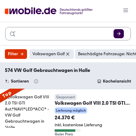
Filter
Volkswagen Golf
Beschädigte Fahrzeuge: Nich
574 VW Golf Gebrauchtwagen in Halle
Sortieren
Kachelansicht
Top
Gesponsert
Volkswagen Golf VIII 2.0 TSI GTI
Aut.*NAVI*LED*ACC*
Lieferung möglich
24.370 €
inkl. kostenlose Lieferung
Guter Preis