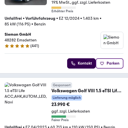
19% MwSt.
ggf. zzgl. Lieferkosten
Erhöhter Preis
Unfallfrei
•
Vorführfahrzeug
•
EZ 12/2024
•
1.403 km
•
85 kW (116 PS)
•
Benzin
Siemon GmbH
48282 Emsdetten
(
441
)
4.9 Sterne
Kontakt
Parken
Gesponsert
Volkswagen Golf VIII 1.5 eTSI Life
ACC,AHK,AUTOM.,LED,Navi
Lieferung möglich
23.990 €
ggf. zzgl. Lieferkosten
Fairer Preis
Unfallfrei
•
EZ 04/2023
•
60.713 km
•
110 kW (150 PS)
•
Benzin