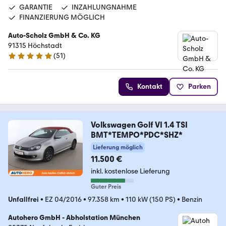
GARANTIE
INZAHLUNGNAHME
FINANZIERUNG MÖGLICH
Auto-Scholz GmbH & Co. KG
91315 Höchstadt
(
51
)
4.8 Sterne
Kontakt
Parken
Volkswagen Golf VI 1.4 TSI
BMT*TEMPO*PDC*SHZ*
Lieferung möglich
11.500 €
inkl. kostenlose Lieferung
Guter Preis
Unfallfrei
•
EZ 04/2016
•
97.358 km
•
110 kW (150 PS)
•
Benzin
Autohero GmbH - Abholstation München