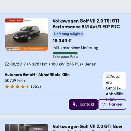
Volkswagen Golf VII 2.0 TSI GTI
Performance BM Aut.*LED*PDC
Lieferung möglich
18.040 €
inkl. kostenlose Lieferung
Sehr guter Preis
EZ 08/2017
•
98.987 km
•
180 kW (245 PS)
•
Benzin
Autohero GmbH - Abholfiliale Köln
50739 Köln
(
365
)
4.6 Sterne
Kontakt
Parken
Volkswagen Golf VII 2.0 GTI Navi