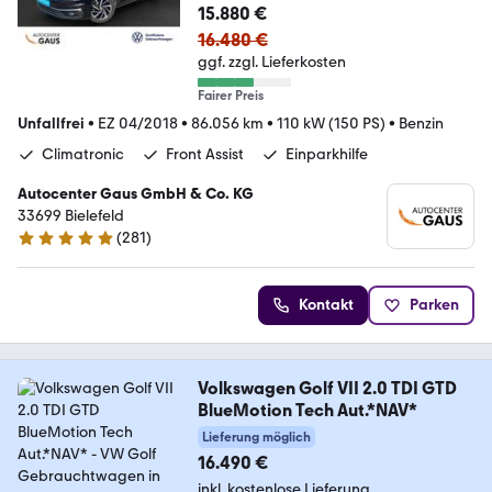
15.880 €
16.480 €
ggf. zzgl. Lieferkosten
Fairer Preis
Unfallfrei
•
EZ 04/2018
•
86.056 km
•
110 kW (150 PS)
•
Benzin
Climatronic
Front Assist
Einparkhilfe
Autocenter Gaus GmbH & Co. KG
33699 Bielefeld
(
281
)
4.9 Sterne
Kontakt
Parken
Volkswagen Golf VII 2.0 TDI GTD
BlueMotion Tech Aut.*NAV*
Lieferung möglich
16.490 €
inkl. kostenlose Lieferung