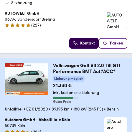
Sitzheizung
AUTOWELT GmbH
06796 Sandersdorf Brehna
(
227
)
4.8 Sterne
Kontakt
Parken
Volkswagen Golf VII 2.0 TSI GTI
Performance BMT Aut.*ACC*
Lieferung möglich
21.330 €
inkl. kostenlose Lieferung
Guter Preis
Unfallfrei
•
EZ 01/2020
•
89.195 km
•
180 kW (245 PS)
•
Benzin
Autohero GmbH - Abholfiliale Köln
50739 Köln
(
365
)