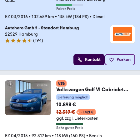
Fairer Preis
EZ 03/2016
•
102.659 km
•
135 kW (184 PS)
•
Diesel
Autohero GmbH - Standort Hamburg
22529 Hamburg
(
194
)
4.6 Sterne
Kontakt
Parken
NEU
Volkswagen Golf VI Cabriolet
PARK
Lieferung möglich
ASSIST+NAVI+WINDSCHOTT+BC
10.898 €
12.319 €
-1.421 €
ggf. zzgl. Lieferkosten
Sehr guter Preis
EZ 04/2015
•
92.317 km
•
118 kW (160 PS)
•
Benzin