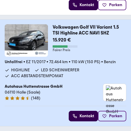
Kontakt
Parken
Volkswagen Golf VII Variant 1.5
TSI Highline ACC NAVI SHZ
15.920 €
Fairer Preis
Unfallfrei
•
EZ 11/2017
•
72.464 km
•
110 kW (150 PS)
•
Benzin
HIGHLINE
LED SCHEINWERFER
ACC ABSTANDSTEMPOMAT
Autohaus Huttenstrasse GmbH
06110 Halle (Saale)
(
148
)
4.7 Sterne
Kontakt
Parken