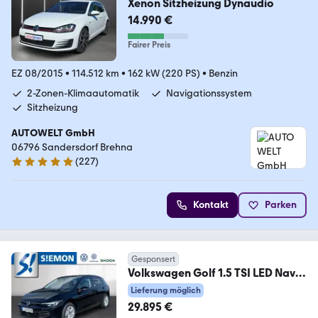
Xenon Sitzheizung Dynaudio
14.990 €
Fairer Preis
EZ 08/2015
•
114.512 km
•
162 kW (220 PS)
•
Benzin
2-Zonen-Klimaautomatik
Navigationssystem
Sitzheizung
AUTOWELT GmbH
06796 Sandersdorf Brehna
(
227
)
4.8 Sterne
Kontakt
Parken
Gesponsert
Volkswagen Golf 1.5 TSI LED Navi
SHZ ACC PDC
Lieferung möglich
29.895 €