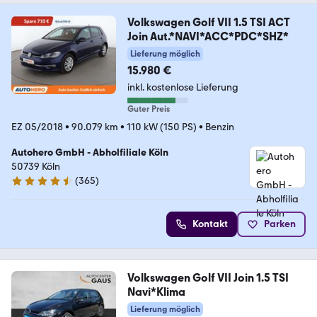
Volkswagen Golf VII 1.5 TSI ACT
Join Aut.*NAVI*ACC*PDC*SHZ*
Lieferung möglich
15.980 €
inkl. kostenlose Lieferung
Guter Preis
EZ 05/2018
•
90.079 km
•
110 kW (150 PS)
•
Benzin
Autohero GmbH - Abholfiliale Köln
50739 Köln
(
365
)
4.6 Sterne
Kontakt
Parken
Volkswagen Golf VII Join 1.5 TSI
Navi*Klima
Lieferung möglich