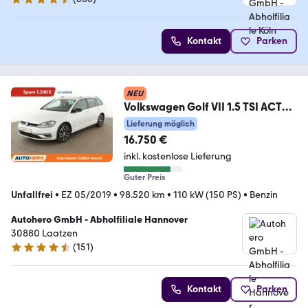
4.6 Sterne
Kontakt
Parken
NEU
Volkswagen Golf VII 1.5 TSI ACT
IQ.DRIVE BMT*NAVI*ACC*PLA*
Lieferung möglich
16.750 €
inkl. kostenlose Lieferung
Guter Preis
Unfallfrei
•
EZ 05/2019
•
98.520 km
•
110 kW (150 PS)
•
Benzin
Autohero GmbH - Abholfiliale Hannover
30880 Laatzen
(
151
)
4.7 Sterne
Kontakt
Parken