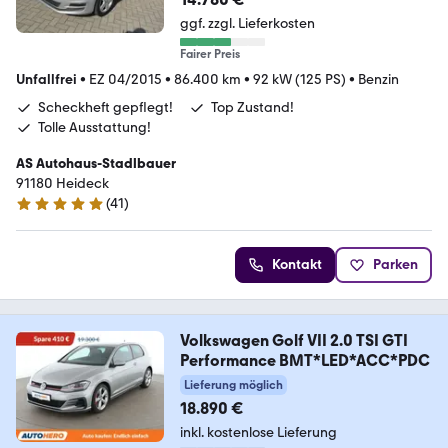
ggf. zzgl. Lieferkosten
Fairer Preis
Unfallfrei
•
EZ 04/2015
•
86.400 km
•
92 kW (125 PS)
•
Benzin
Scheckheft gepflegt!
Top Zustand!
Tolle Ausstattung!
AS Autohaus-Stadlbauer
91180 Heideck
(
41
)
5 Sterne
Kontakt
Parken
Volkswagen Golf VII 2.0 TSI GTI
Performance BMT*LED*ACC*PDC
Lieferung möglich
18.890 €
inkl. kostenlose Lieferung