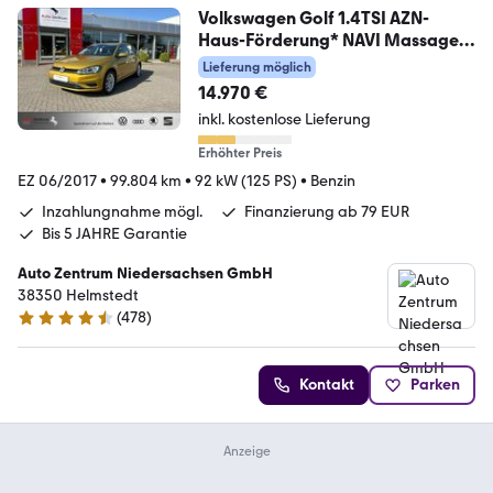
Volkswagen Golf 1.4TSI AZN-
Haus-Förderung* NAVI Massage
ACC
Lieferung möglich
14.970 €
inkl. kostenlose Lieferung
Erhöhter Preis
EZ 06/2017
•
99.804 km
•
92 kW (125 PS)
•
Benzin
Inzahlungnahme mögl.
Finanzierung ab 79 EUR
Bis 5 JAHRE Garantie
Auto Zentrum Niedersachsen GmbH
38350 Helmstedt
(
478
)
4.5 Sterne
Kontakt
Parken