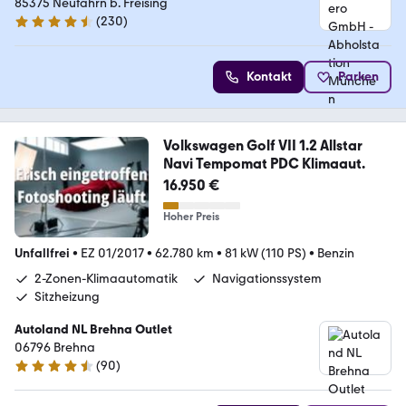
85375 Neufahrn b. Freising
(
230
)
4.4 Sterne
Kontakt
Parken
Volkswagen Golf VII 1.2 Allstar
Navi Tempomat PDC Klimaaut.
16.950 €
Hoher Preis
Unfallfrei
•
EZ 01/2017
•
62.780 km
•
81 kW (110 PS)
•
Benzin
2-Zonen-Klimaautomatik
Navigationssystem
Sitzheizung
Autoland NL Brehna Outlet
06796 Brehna
(
90
)
4.3 Sterne