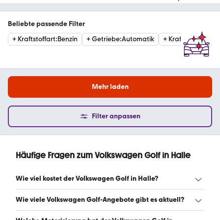
Beliebte passende Filter
+
Kraftstoffart
:
Benzin
+
Getriebe
:
Automatik
+
Kraftstoffart
:
Die
Mehr laden
Filter anpassen
Häufige Fragen zum Volkswagen Golf in Halle
Wie viel kostet der Volkswagen Golf in Halle?
Ein guter Preis für einen Volkswagen Golf in Halle liegt
Wie viele Volkswagen Golf-Angebote gibt es aktuell?
zwischen 15.762 € und 30.780 €. Leasingangebote
starten ab 168 € monatlich. (Stand: 8.8.2026)
Es gibt insgesamt 574 Volkswagen Golf bei mobile.de,