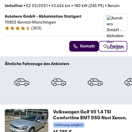
Unfallfrei
•
EZ 03/2021
•
53.626 km
•
180 kW (245 PS)
•
Benzin
Autohero GmbH - Abholstation Stuttgart
70825 Korntal-Münchingen
(
303
)
4.4 Sterne
Kontakt
Parken
Ähnliche Fahrzeuge des Anbieters
Volkswagen Golf VII 1.4 TSI
Comfortline BMT DSG Navi Xenon.
Lieferung möglich
14.780 €