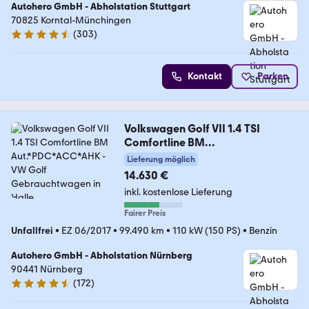
Autohero GmbH - Abholstation Stuttgart
70825 Korntal-Münchingen
(
303
)
4.4 Sterne
Kontakt
Parken
Volkswagen Golf VII 1.4 TSI
Comfortline BM
Aut.*PDC*ACC*AHK
Lieferung möglich
14.630 €
inkl. kostenlose Lieferung
Fairer Preis
Unfallfrei
•
EZ 06/2017
•
99.490 km
•
110 kW (150 PS)
•
Benzin
Autohero GmbH - Abholstation Nürnberg
90441 Nürnberg
(
172
)
4.5 Sterne