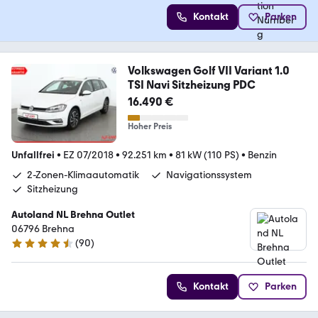
Kontakt
Parken
Volkswagen Golf VII Variant 1.0
TSI Navi Sitzheizung PDC
16.490 €
Hoher Preis
Unfallfrei
•
EZ 07/2018
•
92.251 km
•
81 kW (110 PS)
•
Benzin
2-Zonen-Klimaautomatik
Navigationssystem
Sitzheizung
Autoland NL Brehna Outlet
06796 Brehna
(
90
)
4.3 Sterne
Kontakt
Parken