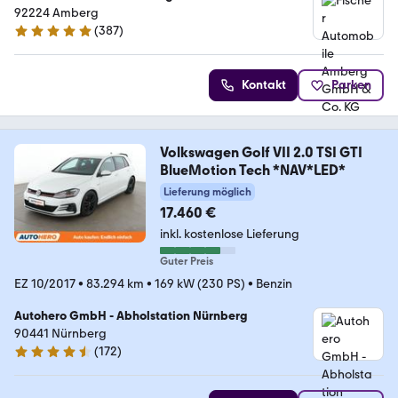
92224 Amberg
(
387
)
4.8 Sterne
Kontakt
Parken
Volkswagen Golf VII 2.0 TSI GTI
BlueMotion Tech *NAV*LED*
Lieferung möglich
17.460 €
inkl. kostenlose Lieferung
Guter Preis
EZ 10/2017
•
83.294 km
•
169 kW (230 PS)
•
Benzin
Autohero GmbH - Abholstation Nürnberg
90441 Nürnberg
(
172
)
4.5 Sterne