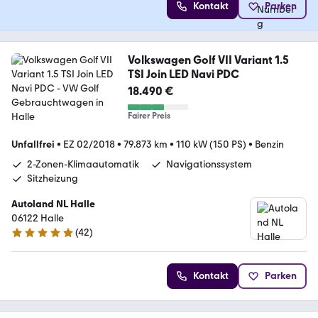
Kontakt
Parken
Volkswagen Golf VII Variant 1.5
TSI Join LED Navi PDC
18.490 €
Fairer Preis
Unfallfrei
•
EZ 02/2018
•
79.873 km
•
110 kW (150 PS)
•
Benzin
2-Zonen-Klimaautomatik
Navigationssystem
Sitzheizung
Autoland NL Halle
06122 Halle
(
42
)
4.8 Sterne
Kontakt
Parken