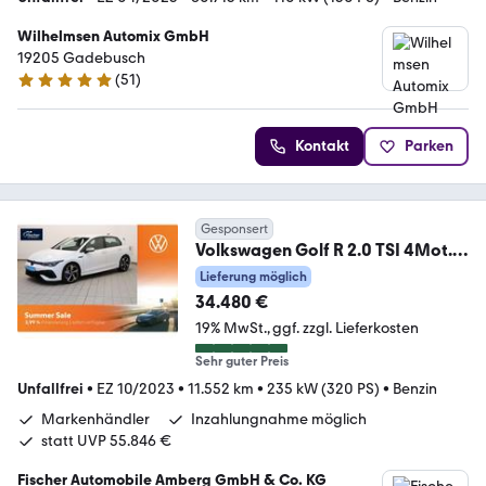
Wilhelmsen Automix GmbH
19205 Gadebusch
(
51
)
5 Sterne
Kontakt
Parken
Gesponsert
Volkswagen Golf R 2.0 TSI 4Mot.
DSG LED/ACC/SH/Klima/DAB+
Lieferung möglich
34.480 €
19% MwSt.
ggf. zzgl. Lieferkosten
Sehr guter Preis
Unfallfrei
•
EZ 10/2023
•
11.552 km
•
235 kW (320 PS)
•
Benzin
Markenhändler
Inzahlungnahme möglich
statt UVP 55.846 €
Fischer Automobile Amberg GmbH & Co. KG