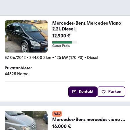
Mercedes-Benz Mercedes Viano
2.2l. Diesel.
12.900 €
Guter Preis
EZ 06/2012
•
244.000 km
•
125 kW (170 PS)
•
Diesel
Privatanbieter
44625 Herne
Kontakt
Parken
NEU
Mercedes-Benz mercedes viano 3
0 V6
16.000 €