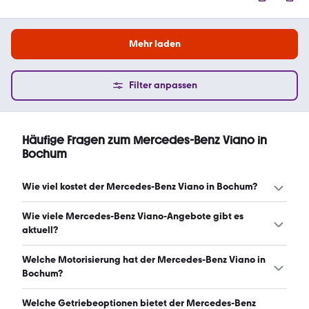
Mehr laden
Filter anpassen
Häufige Fragen zum Mercedes-Benz Viano in
Bochum
Wie viel kostet der Mercedes-Benz Viano in Bochum?
Ein guter Preis für einen Mercedes-Benz Viano in Bochum
Wie viele Mercedes-Benz Viano-Angebote gibt es
liegt zwischen 8.850 € und 17.350 €. (Stand: 7.8.2026)
aktuell?
Es gibt insgesamt 22 Mercedes-Benz Viano bei mobile.de,
Welche Motorisierung hat der Mercedes-Benz Viano in
davon 22 Gebraucht- und 0 Neuwagen. (Stand: 7.8.2026)
Bochum?
Der Mercedes-Benz Viano in Bochum hat Leistungen
Welche Getriebeoptionen bietet der Mercedes-Benz