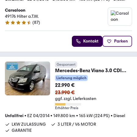
Carsaloon
49176 Hilter a.T.W.
(
87
)
4.5 Sterne
Kontakt
Parken
Gesponsert
Mercedes-Benz Viano 3.0 CDI
lang / V6 / GARANTIE / AHK / 1.HD
Lieferung möglich
22.990 €
23.990 €
ggf. zzgl. Lieferkosten
Erhöhter Preis
Unfallfrei
•
EZ 04/2014
•
149.800 km
•
165 kW (224 PS)
•
Diesel
LKW ZULASSUNG
3 LITER / V6 MOTOR
GARANTIE