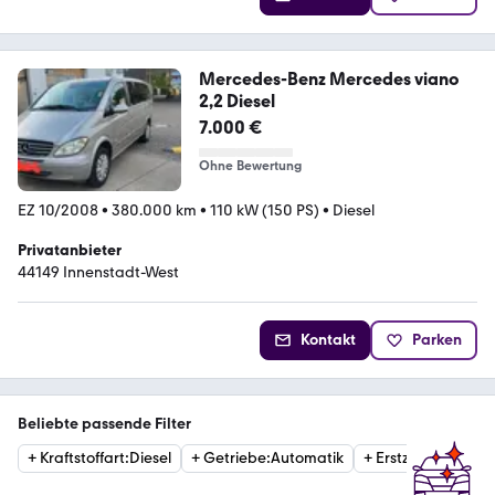
Mercedes-Benz Mercedes viano
2,2 Diesel
7.000 €
Ohne Bewertung
EZ 10/2008
•
380.000 km
•
110 kW (150 PS)
•
Diesel
Privatanbieter
44149 Innenstadt-West
Kontakt
Parken
Beliebte passende Filter
+
Kraftstoffart
:
Diesel
+
Getriebe
:
Automatik
+
Erstzulassung
:
20