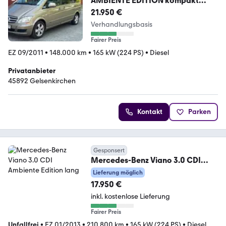
AMBIENTE EDITION kompakt
AMBIE...
21.950 €
Verhandlungsbasis
Fairer Preis
EZ 09/2011
•
148.000 km
•
165 kW (224 PS)
•
Diesel
Privatanbieter
45892 Gelsenkirchen
Kontakt
Parken
Gesponsert
Mercedes-Benz Viano 3.0 CDI
Ambiente Edition lang
Lieferung möglich
17.950 €
inkl. kostenlose Lieferung
Fairer Preis
Unfallfrei
•
EZ 01/2013
•
210.800 km
•
165 kW (224 PS)
•
Diesel