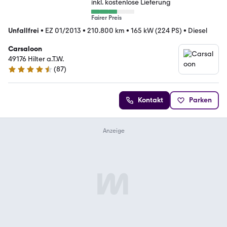
inkl. kostenlose Lieferung
Fairer Preis
Unfallfrei
•
EZ 01/2013
•
210.800 km
•
165 kW (224 PS)
•
Diesel
Carsaloon
49176 Hilter a.T.W.
(
87
)
4.5 Sterne
Kontakt
Parken