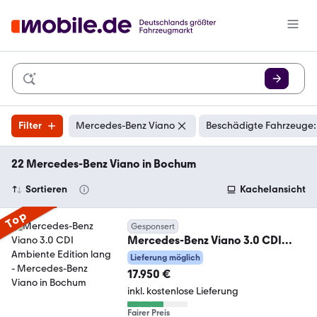
Filter
Mercedes-Benz Viano
Beschädigte Fahrzeuge:
22 Mercedes-Benz Viano in Bochum
Sortieren
Kachelansicht
Top
Gesponsert
Mercedes-Benz Viano 3.0 CDI
Ambiente Edition lang
Lieferung möglich
17.950 €
inkl. kostenlose Lieferung
Fairer Preis