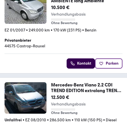
AMBIENTE lang Ambiente
10.500 €
Verhandlungsbasis
Ohne Bewertung
EZ 01/2007
•
249.000 km
•
170 kW (231 PS)
•
Benzin
Privatanbieter
44575 Castrop-Rauxel
Kontakt
Parken
Mercedes-Benz Viano 2.2 CDI
TREND EDITION extralang TREND
...
12.500 €
Verhandlungsbasis
Ohne Bewertung
Unfallfrei
•
EZ 08/2010
•
286.500 km
•
110 kW (150 PS)
•
Diesel