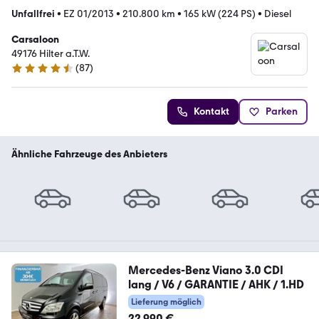
Unfallfrei
•
EZ 01/2013
•
210.800 km
•
165 kW (224 PS)
•
Diesel
Carsaloon
49176 Hilter a.T.W.
(
87
)
4.5 Sterne
Kontakt
Parken
Ähnliche Fahrzeuge des Anbieters
Mercedes-Benz Viano 3.0 CDI
lang / V6 / GARANTIE / AHK / 1.HD
Lieferung möglich
22.990 €