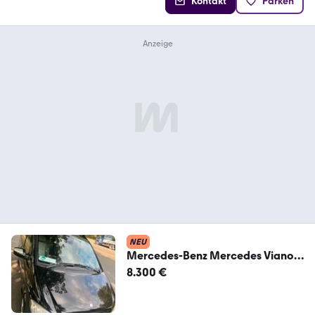
Kontakt
Parken
NEU
Mercedes-Benz Mercedes Viano
Vito 220 TDI
8.300 €