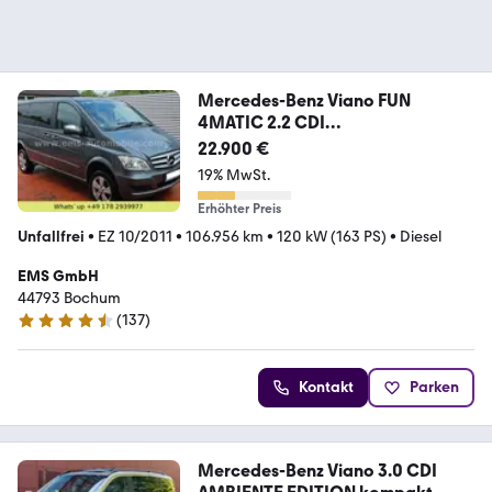
Mercedes-Benz Viano FUN
4MATIC 2.2 CDI
lang/Panorama/Webasto/7
22.900 €
19% MwSt.
Erhöhter Preis
Unfallfrei
•
EZ 10/2011
•
106.956 km
•
120 kW (163 PS)
•
Diesel
EMS GmbH
44793 Bochum
(
137
)
4.6 Sterne
Kontakt
Parken
Mercedes-Benz Viano 3.0 CDI