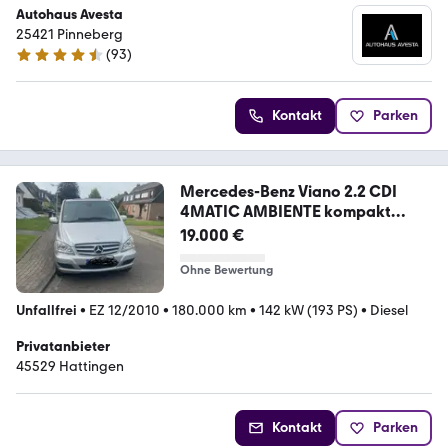
Autohaus Avesta
25421 Pinneberg
(
93
)
4.6 Sterne
Kontakt
Parken
Mercedes-Benz Viano 2.2 CDI
4MATIC AMBIENTE kompakt
AMBIENTE
19.000 €
Ohne Bewertung
Unfallfrei
•
EZ 12/2010
•
180.000 km
•
142 kW (193 PS)
•
Diesel
Privatanbieter
45529 Hattingen
Kontakt
Parken