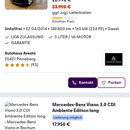
23.990 €
ggf. zzgl. Lieferkosten
Erhöhter Preis
Unfallfrei
•
EZ 04/2014
•
149.800 km
•
165 kW (224 PS)
•
Diesel
LKW ZULASSUNG
3 LITER / V6 MOTOR
GARANTIE
Autohaus Avesta
25421 Pinneberg
(
93
)
4.6 Sterne
Kontakt
Parken
Mercedes-Benz Viano 3.0 CDI
Ambiente Edition lang
Lieferung möglich
17.950 €