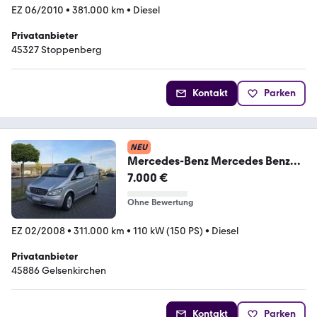
EZ 06/2010
•
381.000 km
•
Diesel
Privatanbieter
45327 Stoppenberg
Kontakt
Parken
NEU
Mercedes-Benz Mercedes Benz
Viano CDI 2.2 7 Sitzer
7.000 €
Ohne Bewertung
EZ 02/2008
•
311.000 km
•
110 kW (150 PS)
•
Diesel
Privatanbieter
45886 Gelsenkirchen
Kontakt
Parken