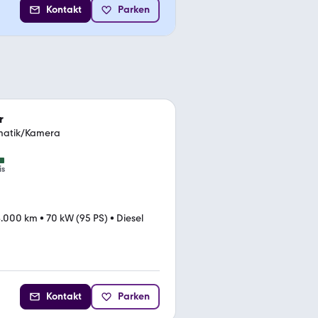
Kontakt
Parken
r
omatik/Kamera
is
8.000 km
•
70 kW (95 PS)
•
Diesel
Kontakt
Parken