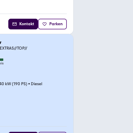
Kontakt
Parken
r
/EXTRAS//TOP//
eis
40 kW (190 PS)
•
Diesel