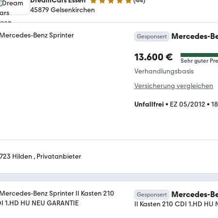
DreamCars Essen
(
44
)
4.9 Sterne
45879 Gelsenkirchen
Mercedes-Be
Gesponsert
13.600 €
Sehr guter Pre
Verhandlungsbasis
Versicherung vergleichen
Unfallfrei
•
EZ 05/2012
•
1
723 Hilden , Privatanbieter
Mercedes-Be
Gesponsert
II Kasten 210 CDI 1.HD H