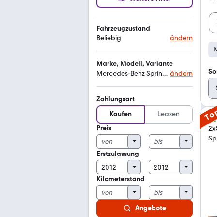
Fahrzeugzustand
Beliebig
ändern
M
Marke, Modell, Variante
So
Mercedes-Benz Sprinter
ändern
Zahlungsart
To
Kaufen
Leasen
Preis
Erstzulassung
Kilometerstand
Angebote