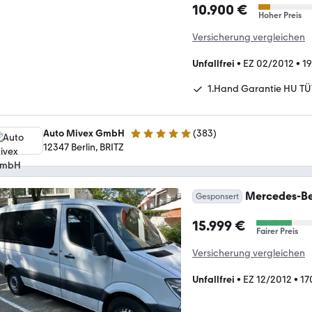
10.900 €
Hoher Preis
Versicherung vergleichen
Unfallfrei
•
EZ 02/2012
•
1
1.Hand Garantie HU T
Auto Mivex GmbH
(
383
)
4.9 Sterne
12347 Berlin, BRITZ
Mercedes-Be
Gesponsert
15.999 €
Fairer Preis
Versicherung vergleichen
Unfallfrei
•
EZ 12/2012
•
17