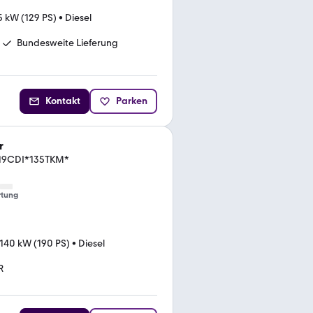
5 kW (129 PS)
•
Diesel
Bundesweite Lieferung
Kontakt
Parken
r
519CDI*135TKM*
tung
140 kW (190 PS)
•
Diesel
R