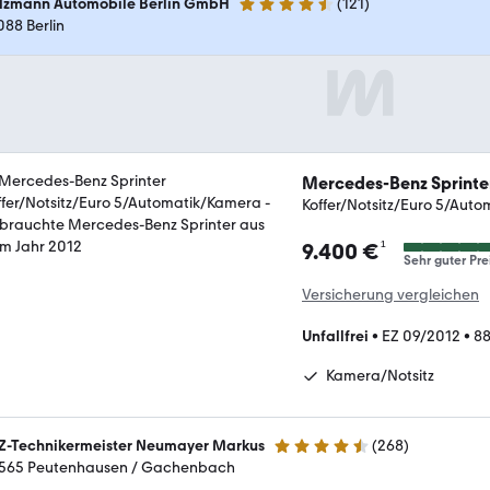
lzmann Automobile Berlin GmbH
(
121
)
4.6 Sterne
088 Berlin
Mercedes-Benz Sprinte
Koffer/Notsitz/Euro 5/Aut
¹
9.400 €
Sehr guter Pre
Versicherung vergleichen
Unfallfrei
•
EZ 09/2012
•
8
Kamera/Notsitz
Z-Technikermeister Neumayer Markus
(
268
)
4.5 Sterne
565 Peutenhausen / Gachenbach