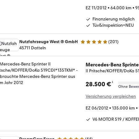
EZ 11/2012
•
64.000 km
•
9
Finanzierung möglich
Tüv&Inspektion=NEU
Nutzfahrzeuge West ® GmbH
(
201
)
4.9 Sterne
45711 Datteln
Mercedes-Benz Sprinte
II Pritsche/KOFFER/DoKa 
¹
28.500 €
Ohne Bewer
Versicherung vergleichen
EZ 06/2012
•
135.000 km
•
V6 MOTOR 519 / KOFFE