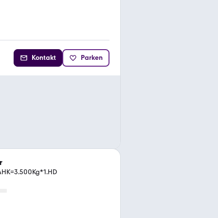
Kontakt
Parken
r
AHK=3.500Kg*1.HD