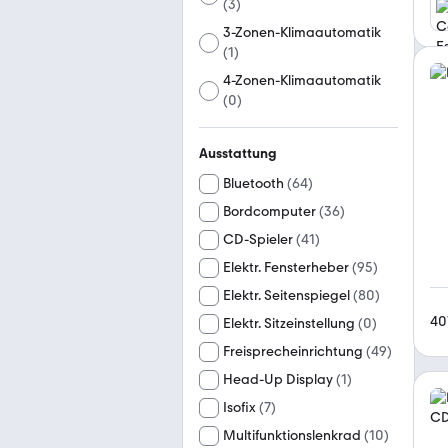
(
3
)
3-Zonen-Klimaautomatik
(
1
)
4-Zonen-Klimaautomatik
(
0
)
Ausstattung
Bluetooth
(
64
)
Bordcomputer
(
36
)
CD-Spieler
(
41
)
Elektr. Fensterheber
(
95
)
Elektr. Seitenspiegel
(
80
)
40
Elektr. Sitzeinstellung
(
0
)
Freisprecheinrichtung
(
49
)
Head-Up Display
(
1
)
Isofix
(
7
)
Multifunktionslenkrad
(
10
)