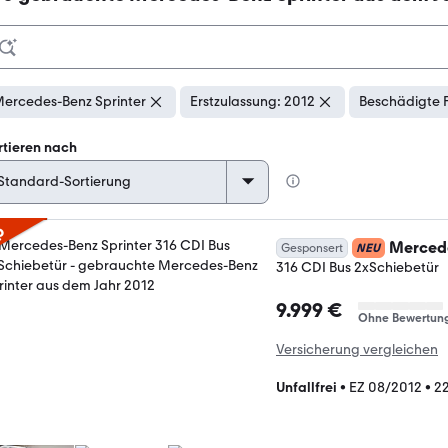
ercedes-Benz Sprinter
Erstzulassung: 2012
Beschädigte 
rtieren nach
p
Mercede
Gesponsert
NEU
316 CDI Bus 2xSchiebetür
9.999 €
Ohne Bewertun
Versicherung vergleichen
Unfallfrei
•
EZ 08/2012
•
2