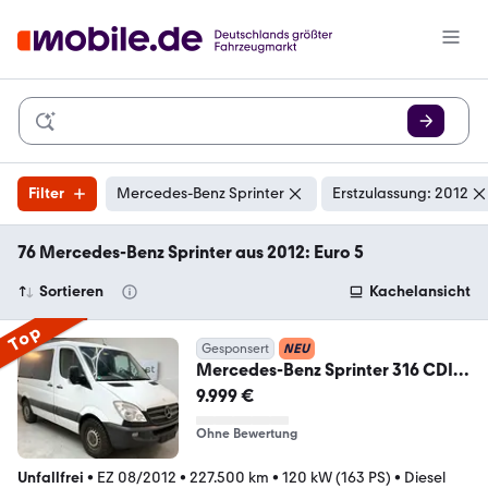
Filter
Mercedes-Benz Sprinter
Erstzulassung: 2012
76 Mercedes-Benz Sprinter aus 2012: Euro 5
Sortieren
Kachelansicht
Top
Gesponsert
NEU
Mercedes-Benz Sprinter 316 CDI
Bus 2xSchiebetür
9.999 €
Ohne Bewertung
Unfallfrei
•
EZ 08/2012
•
227.500 km
•
120 kW (163 PS)
•
Diesel