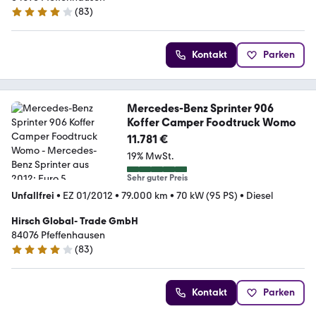
(
83
)
4.2 Sterne
Kontakt
Parken
Mercedes-Benz Sprinter 906
Koffer Camper Foodtruck Womo
11.781 €
19% MwSt.
Sehr guter Preis
Unfallfrei
•
EZ 01/2012
•
79.000 km
•
70 kW (95 PS)
•
Diesel
Hirsch Global- Trade GmbH
84076 Pfeffenhausen
(
83
)
4.2 Sterne
Kontakt
Parken