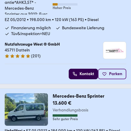
Hoher Preis
EZ 05/2012
•
198.000 km
•
120 kW (163 PS)
•
Diesel
Finanzierung möglich
Bundesweite Lieferung
Tüv&Inspektion=NEU
Nutzfahrzeuge West ® GmbH
45711 Datteln
(
201
)
4.9 Sterne
Kontakt
Parken
Mercedes-Benz Sprinter
13.600 €
Verhandlungsbasis
Sehr guter Preis
Unfallfrei
•
EZ 05/2012
•
184.000 km
•
120 kW (163 PS)
•
Diesel