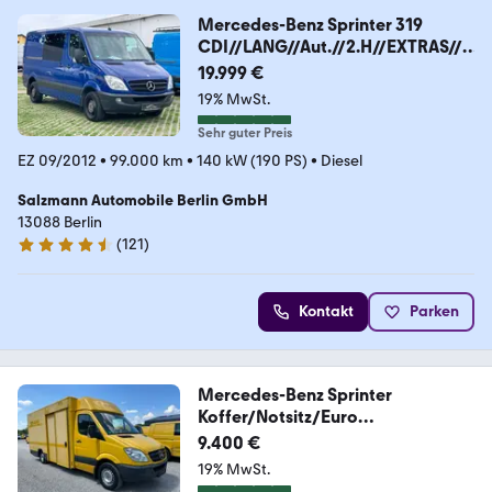
Mercedes-Benz Sprinter 319
CDI//LANG//Aut.//2.H//EXTRAS//T
OP//
19.999 €
19% MwSt.
Sehr guter Preis
EZ 09/2012
•
99.000 km
•
140 kW (190 PS)
•
Diesel
Salzmann Automobile Berlin GmbH
13088 Berlin
(
121
)
4.6 Sterne
Kontakt
Parken
Mercedes-Benz Sprinter
Koffer/Notsitz/Euro
5/Automatik/Kamera
9.400 €
19% MwSt.