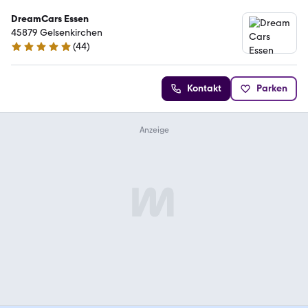
DreamCars Essen
45879 Gelsenkirchen
(
44
)
4.9 Sterne
Kontakt
Parken