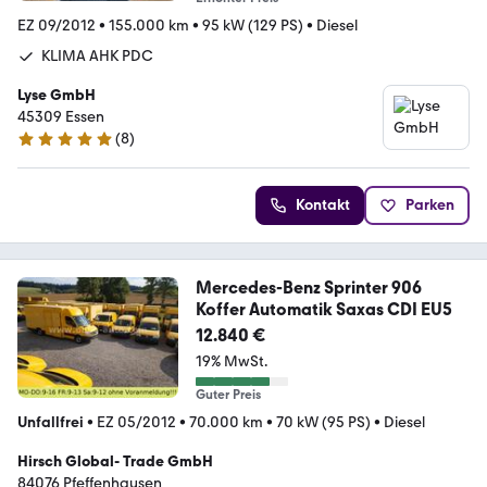
EZ 09/2012
•
155.000 km
•
95 kW (129 PS)
•
Diesel
KLIMA AHK PDC
Lyse GmbH
45309 Essen
(
8
)
5 Sterne
Kontakt
Parken
Mercedes-Benz Sprinter 906
Koffer Automatik Saxas CDI EU5
12.840 €
19% MwSt.
Guter Preis
Unfallfrei
•
EZ 05/2012
•
70.000 km
•
70 kW (95 PS)
•
Diesel
Hirsch Global- Trade GmbH
84076 Pfeffenhausen