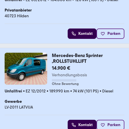
Privatanbieter
40723 Hilden
Kontakt
Parken
Mercedes-Benz Sprinter
,ROLLSTUHLLIFT
14.900 €
Verhandlungsbasis
Ohne Bewertung
Unfallfrei
•
EZ 12/2012
•
189.990 km
•
74 kW (101 PS)
•
Diesel
Gewerbe
LV-2011 LATVIJA
Kontakt
Parken