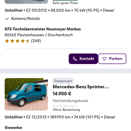
Sehr guter Preis
Unfallfrei
•
EZ 09/2012
•
88.000 km
•
70 kW (95 PS)
•
Diesel
Kamera/Notsitz
KFZ-Technikermeister Neumayer Markus
86565 Peutenhausen / Gachenbach
(
268
)
4.5 Sterne
Kontakt
Parken
Gesponsert
Mercedes-Benz Sprinter
,ROLLSTUHLLIFT
14.900 €
Verhandlungsbasis
Ohne Bewertung
Unfallfrei
•
EZ 12/2012
•
189.990 km
•
74 kW (101 PS)
•
Diesel
Gewerbe