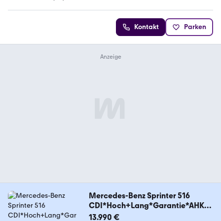
4.2 Sterne
Kontakt
Parken
Mercedes-Benz Sprinter 516
CDI*Hoch+Lang*Garantie*AHK3,
5T*
13.990 €