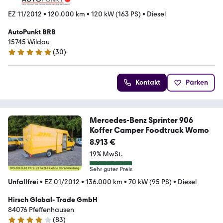
EZ 11/2012
•
120.000 km
•
120 kW (163 PS)
•
Diesel
AutoPunkt BRB
15745 Wildau
(
30
)
4.9 Sterne
Kontakt
Parken
Mercedes-Benz Sprinter 906
Koffer Camper Foodtruck Womo
8.913 €
19% MwSt.
Sehr guter Preis
Unfallfrei
•
EZ 01/2012
•
136.000 km
•
70 kW (95 PS)
•
Diesel
Hirsch Global- Trade GmbH
84076 Pfeffenhausen
(
83
)