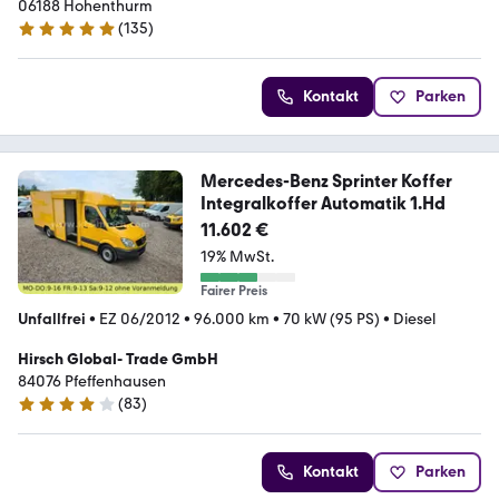
06188 Hohenthurm
(
135
)
5 Sterne
Kontakt
Parken
Mercedes-Benz Sprinter Koffer
Integralkoffer Automatik 1.Hd
11.602 €
19% MwSt.
Fairer Preis
Unfallfrei
•
EZ 06/2012
•
96.000 km
•
70 kW (95 PS)
•
Diesel
Hirsch Global- Trade GmbH
84076 Pfeffenhausen
(
83
)
4.2 Sterne
Kontakt
Parken