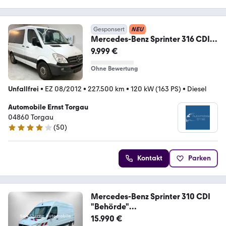
Gesponsert
NEU
Mercedes-Benz Sprinter 316 CDI
Bus 2xSchiebetür
9.999 €
Ohne Bewertung
Unfallfrei
•
EZ 08/2012
•
227.500 km
•
120 kW (163 PS)
•
Diesel
Automobile Ernst Torgau
04860 Torgau
(
50
)
4.1 Sterne
Kontakt
Parken
Mercedes-Benz Sprinter 310 CDI
"Behörde"
AUTOMAT+KAMERA+KLIMA
15.990 €