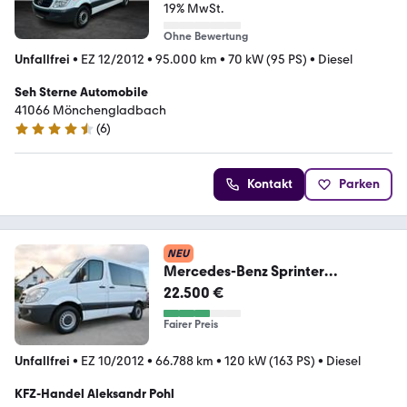
19% MwSt.
Ohne Bewertung
Unfallfrei
•
EZ 12/2012
•
95.000 km
•
70 kW (95 PS)
•
Diesel
Seh Sterne Automobile
41066 Mönchengladbach
(
6
)
4.7 Sterne
Kontakt
Parken
NEU
Mercedes-Benz Sprinter
316CDI,2xKLIMA,STANDHEIZUNG,
22.500 €
7.SITZER
Fairer Preis
Unfallfrei
•
EZ 10/2012
•
66.788 km
•
120 kW (163 PS)
•
Diesel
KFZ-Handel Aleksandr Pohl