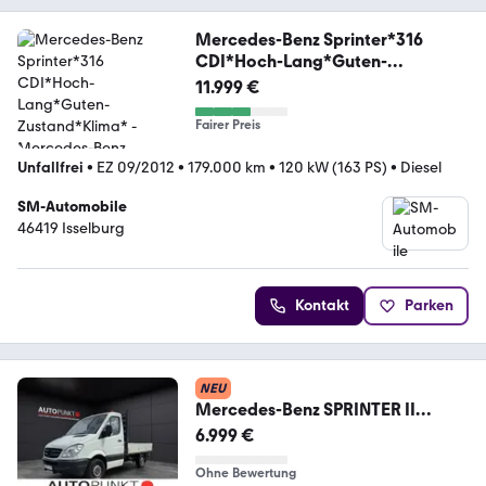
Mercedes-Benz Sprinter*316
CDI*Hoch-Lang*Guten-
Zustand*Klima*
11.999 €
Fairer Preis
Unfallfrei
•
EZ 09/2012
•
179.000 km
•
120 kW (163 PS)
•
Diesel
SM-Automobile
46419 Isselburg
Kontakt
Parken
NEU
Mercedes-Benz SPRINTER II
PRITSCHE 316 CDI KLIMA
6.999 €
WINTERDIENST
Ohne Bewertung