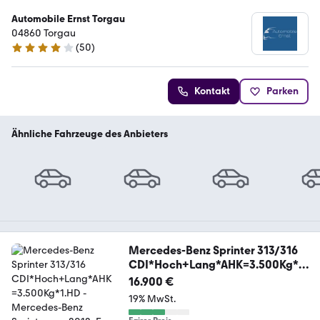
Automobile Ernst Torgau
04860 Torgau
(
50
)
4.1 Sterne
Kontakt
Parken
Ähnliche Fahrzeuge des Anbieters
Mercedes-Benz Sprinter 313/316
CDI*Hoch+Lang*AHK=3.500Kg*1.
HD
16.900 €
19% MwSt.