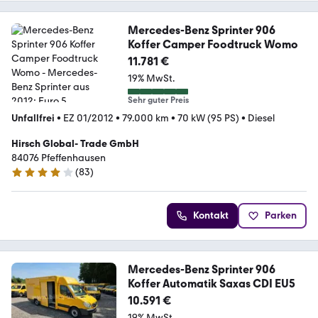
Mercedes-Benz Sprinter 906
Koffer Camper Foodtruck Womo
11.781 €
19% MwSt.
Sehr guter Preis
Unfallfrei
•
EZ 01/2012
•
79.000 km
•
70 kW (95 PS)
•
Diesel
Hirsch Global- Trade GmbH
84076 Pfeffenhausen
(
83
)
4.2 Sterne
Kontakt
Parken
Mercedes-Benz Sprinter 906
Koffer Automatik Saxas CDI EU5
10.591 €
19% MwSt.