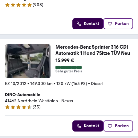
(
908
)
4.9 Sterne
Kontakt
Parken
Mercedes-Benz Sprinter 316 CDI
Automatik 1 Hand 7Sitze TÜV Neu
15.999 €
Sehr guter Preis
EZ 10/2012
•
149.000 km
•
120 kW (163 PS)
•
Diesel
DINO-Automobile
41462 Nordrhein-Westfalen - Neuss
(
33
)
4.7 Sterne
Kontakt
Parken