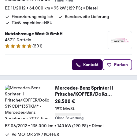
Fairer Preis
EZ 11/2012
•
64.000 km
•
95 kW (129 PS)
•
Diesel
Finanzierung möglich
Bundesweite Lieferung
Tüv&Inspektion=NEU
Nutzfahrzeuge West ® GmbH
45711 Datteln
(
201
)
4.9 Sterne
Kontakt
Parken
Mercedes-Benz Sprinter II
Pritsche/KOFFER/DoKa
519CDI*135TKM*
28.500 €
19% MwSt.
Ohne Bewertung
EZ 06/2012
•
135.000 km
•
140 kW (190 PS)
•
Diesel
V6 MOTOR 519 / KOFFER