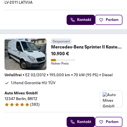
LV-2011 LATVIJA
Kontakt
Parken
Gesponsert
Mercedes-Benz Sprinter II Kasten
210 CDI 1.HD HU NEU GARANTIE
10.900 €
Hoher Preis
Unfallfrei
•
EZ 02/2012
•
195.000 km
•
70 kW (95 PS)
•
Diesel
1.Hand Garantie HU TÜV
Auto Mivex GmbH
12347 Berlin, BRITZ
(
383
)
4.9 Sterne
Kontakt
Parken