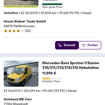
Sehr guter Preis
Unfallfrei
•
EZ 05/2012
•
87.000 km
•
70 kW (95 PS)
•
Diesel
Hirsch Global- Trade GmbH
84076 Pfeffenhausen
(
83
)
4.2 Sterne
Kontakt
Parken
Mercedes-Benz Sprinter II Kasten
310/311/313/314/316 Hebebühne
11.990 €
Erhöhter Preis
EZ 06/2012
•
125.695 km
•
95 kW (129 PS)
•
Diesel
Autohaus MB Cars
71106 Magstadt