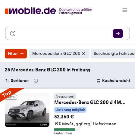
Filter
Mercedes-Benz GLC 200
Beschädigte Fahrzeu
25 Mercedes-Benz GLC 200 in Freiburg
Sortieren
Kachelansicht
Top
Gesponsert
Mercedes-Benz GLC 200 d 4M
AMG+NIGHT+20''+PANO+AHK+S
Lieferung möglich
OUND+360°+
52.360 €
19% MwSt.
ggf. zzgl. Lieferkosten
Guter Preis