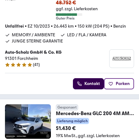
48.752 €
ggf. zzgl. Lieferkosten
Guter Preis
Unfallfrei
•
EZ 10/2023
•
26.443 km
•
150 kW (204 PS)
•
Benzin
MEMORY / AMBIENTE
LED / FLA / KAMERA
JUNGE STERNE GARANTIE
Auto-Scholz GmbH & Co. KG
91301 Forchheim
(
41
)
5 Sterne
Kontakt
Parken
Gesponsert
Mercedes-Benz GLC 200 4M AMG
Night 20'' Dist AHK LED Kam Ambie
Lieferung möglich
51.430 €
19% MwSt.
ggf. zzgl. Lieferkosten