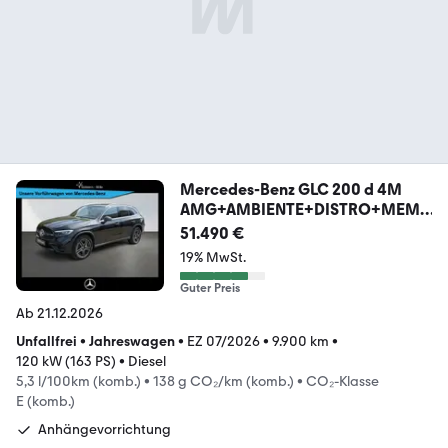
Mercedes-Benz GLC 200 d 4M
AMG+AMBIENTE+DISTRO+MEM
ORY+MBUX+AHK
51.490 €
19% MwSt.
Guter Preis
Ab 21.12.2026
Unfallfrei
•
Jahreswagen
•
EZ 07/2026
•
9.900 km
•
120 kW (163 PS)
•
Diesel
5,3 l/100km (komb.)
•
138 g CO₂/km (komb.)
•
CO₂-Klasse
E (komb.)
Anhängevorrichtung