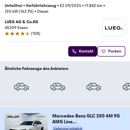
Unfallfrei
•
Vorführfahrzeug
•
EZ 09/2025
•
11.842 km
•
120 kW (163 PS)
•
Diesel
LUEG AG & Co.KG
45309 Essen
(
108
)
4.6 Sterne
Kontakt
Parken
Ähnliche Fahrzeuge des Anbieters
Mercedes-Benz GLC 200 4M 9G
AMG Line
*LED*Ambiente*Keyless*
Lieferung möglich