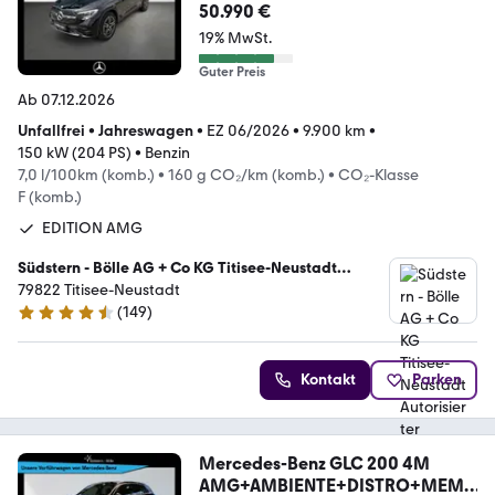
ORY+MBUX+NAVI
50.990 €
19% MwSt.
Guter Preis
Ab 07.12.2026
Unfallfrei
•
Jahreswagen
•
EZ 06/2026
•
9.900 km
•
150 kW (204 PS)
•
Benzin
7,0 l/100km (komb.)
•
160 g CO₂/km (komb.)
•
CO₂-Klasse
F (komb.)
EDITION AMG
Südstern - Bölle AG + Co KG Titisee-Neustadt
Autorisierter Mercedes-Benz Verkauf und Service
79822 Titisee-Neustadt
(
149
)
4.7 Sterne
Kontakt
Parken
Mercedes-Benz GLC 200 4M
AMG+AMBIENTE+DISTRO+MEM