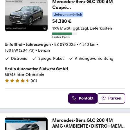
Mercedes-Benz GLC 200 4M
Coupé
AVANTGARDE|DISTR|MEMO|AHK|
Lieferung möglich
360°|
54.380 €
19% MwSt.
ggf. zzgl. Lieferkosten
Guter Preis
Unfallfrei
•
Jahreswagen
•
EZ 09/2025
•
4.510 km
•
150 kW (204 PS)
•
Benzin
Distronic
Spiegel Paket
Anhängevorrichtung
Hedin Automotive Südwest GmbH
55743 Idar-Oberstein
(
61
)
4.6 Sterne
Kontakt
Parken
Mercedes-Benz GLC 200 4M
AMG+AMBIENTE+DISTRO+MEM