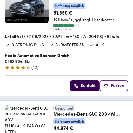
Coupé
Lieferung möglich
BURM|AHK|PANO|360°|MEMORY|
51.550 €
DISTR
19% MwSt.
ggf. zzgl. Lieferkosten
Guter Preis
Unfallfrei
•
EZ 08/2023
•
3.699 km
•
150 kW (204 PS)
•
Benzin
DISTRONIC PLUS
BURMESTER 3D
AHK
Hedin Automotive Sachsen GmbH
02828 Görlitz
(
12
)
4.7 Sterne
Kontakt
Parken
Gesponsert
Mercedes-Benz GLC 200 4M
AVANTGARDE ADV.
Lieferung möglich
PLUS+AHK+PANO+WINTER+
44.874 €