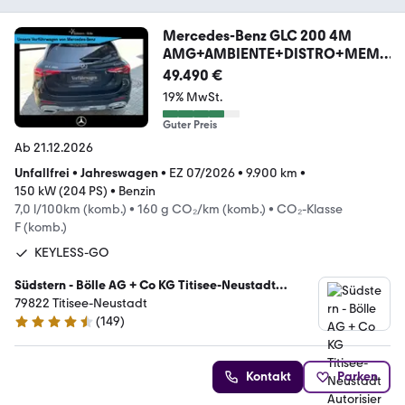
Mercedes-Benz GLC 200 4M
AMG+AMBIENTE+DISTRO+MEM
ORY+MBUX+NAVI
49.490 €
19% MwSt.
Guter Preis
Ab 21.12.2026
Unfallfrei
•
Jahreswagen
•
EZ 07/2026
•
9.900 km
•
150 kW (204 PS)
•
Benzin
7,0 l/100km (komb.)
•
160 g CO₂/km (komb.)
•
CO₂-Klasse
F (komb.)
KEYLESS-GO
Südstern - Bölle AG + Co KG Titisee-Neustadt
Autorisierter Mercedes-Benz Verkauf und Service
79822 Titisee-Neustadt
(
149
)
4.7 Sterne
Kontakt
Parken