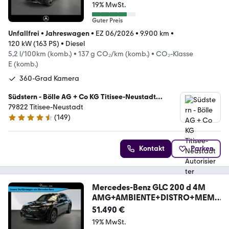
19% MwSt.
Guter Preis
Unfallfrei
•
Jahreswagen
•
EZ 06/2026
•
9.900 km
•
120 kW (163 PS)
•
Diesel
5,2 l/100km (komb.)
•
137 g CO₂/km (komb.)
•
CO₂-Klasse
E (komb.)
360-Grad Kamera
Südstern - Bölle AG + Co KG Titisee-Neustadt
Autorisierter Mercedes-Benz Verkauf und Service
79822 Titisee-Neustadt
(
149
)
4.7 Sterne
Kontakt
Parken
Mercedes-Benz GLC 200 d 4M
AMG+AMBIENTE+DISTRO+MEM
ORY+MBUX+AHK
51.490 €
19% MwSt.