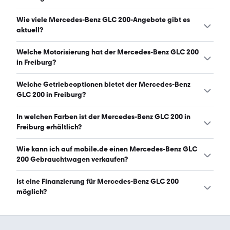
Ein guter Preis für einen Mercedes-Benz GLC 200 in
Wie viele Mercedes-Benz GLC 200-Angebote gibt es
Freiburg liegt zwischen 50.490 € und 52.900 €. (Stand:
aktuell?
7.8.2026)
Es gibt insgesamt 25 Mercedes-Benz GLC 200 bei
Welche Motorisierung hat der Mercedes-Benz GLC 200
mobile.de, davon 25 Gebraucht- und 0 Neuwagen.
in Freiburg?
(Stand: 7.8.2026)
Der Mercedes-Benz GLC 200 in Freiburg hat Leistungen
Welche Getriebeoptionen bietet der Mercedes-Benz
zwischen 163 und 204 PS. (Stand: 7.8.2026)
GLC 200 in Freiburg?
Der Mercedes-Benz GLC 200 in Freiburg ist mit
In welchen Farben ist der Mercedes-Benz GLC 200 in
automatischem Getriebe erhältlich. (Stand: 7.8.2026)
Freiburg erhältlich?
Den Mercedes-Benz GLC 200 in Freiburg gibt es in
Wie kann ich auf mobile.de einen Mercedes-Benz GLC
folgenden Farben: schwarz, grau, weiß, blau, rot und
200 Gebrauchtwagen verkaufen?
silber. Die häufigste Farbe ist schwarz. (Stand: 7.8.2026)
Alle Informationen zum Verkauf an mobile.de-
Ist eine Finanzierung für Mercedes-Benz GLC 200
Ankaufstationen oder per Inserat auf mobile.de gibt es
möglich?
auf unserer
Auto verkaufen
Seite.
Ja, ein Großteil der Angebote auf mobile.de kann
entweder über den Händler oder einen Autokredit