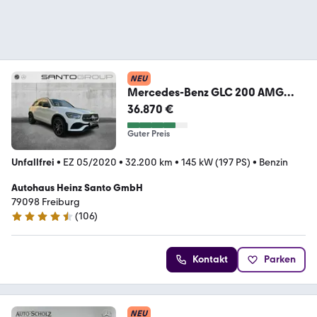
NEU
Mercedes-Benz GLC 200 AMG
Line 4M LED 360°KAM 19'Zoll
36.870 €
LEDER
Guter Preis
Unfallfrei
•
EZ 05/2020
•
32.200 km
•
145 kW (197 PS)
•
Benzin
Autohaus Heinz Santo GmbH
79098 Freiburg
(
106
)
4.5 Sterne
Kontakt
Parken
NEU