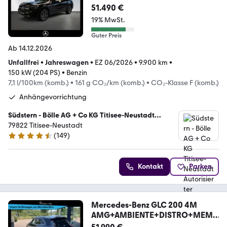
ORY+MBUX+AHK
51.490 €
19% MwSt.
Guter Preis
Ab 14.12.2026
Unfallfrei
•
Jahreswagen
•
EZ 06/2026
•
9.900 km
•
150 kW (204 PS)
•
Benzin
7,1 l/100km (komb.)
•
161 g CO₂/km (komb.)
•
CO₂-Klasse F (komb.)
Anhängevorrichtung
Südstern - Bölle AG + Co KG Titisee-Neustadt
Autorisierter Mercedes-Benz Verkauf und Service
79822 Titisee-Neustadt
(
149
)
4.7 Sterne
Kontakt
Parken
Mercedes-Benz GLC 200 4M
AMG+AMBIENTE+DISTRO+MEM
ORY+MBUX+AHK