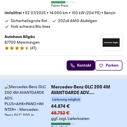
Fairer Preis
Unfallfrei
•
EZ 07/2025
•
14.000 km
•
150 kW (204 PS)
•
Benzin
Sicherheitsgrute Rot
20Zoll AMG Alufelgen
Holz schwarz/Alu lines
Autohaus Allgäu
87700 Memmingen
(
41
)
4.7 Sterne
Kontakt
Parken
Mercedes-Benz GLC 200 4M
AVANTGARDE ADV.
PLUS+AHK+PANO+WINTER+
Lieferung möglich
44.874 €
48.752 €
ggf. zzgl. Lieferkosten