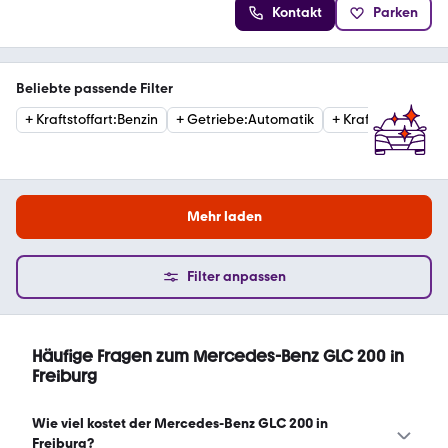
Kontakt
Parken
Beliebte passende Filter
+
Kraftstoffart
:
Benzin
+
Getriebe
:
Automatik
+
Kraftstoffart
:
Die
Mehr laden
Filter anpassen
Häufige Fragen zum Mercedes-Benz GLC 200 in
Freiburg
Wie viel kostet der Mercedes-Benz GLC 200 in
Freiburg?