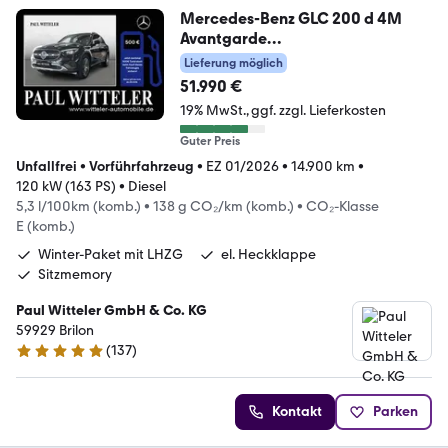
Mercedes-Benz GLC 200 d 4M
Avantgarde
Advanced+/360°/AHK/LED
Lieferung möglich
51.990 €
19% MwSt.
ggf. zzgl. Lieferkosten
Guter Preis
Unfallfrei
•
Vorführfahrzeug
•
EZ 01/2026
•
14.900 km
•
120 kW (163 PS)
•
Diesel
5,3 l/100km (komb.)
•
138 g CO₂/km (komb.)
•
CO₂-Klasse
E (komb.)
Winter-Paket mit LHZG
el. Heckklappe
Sitzmemory
Paul Witteler GmbH & Co. KG
59929 Brilon
(
137
)
4.8 Sterne
Kontakt
Parken