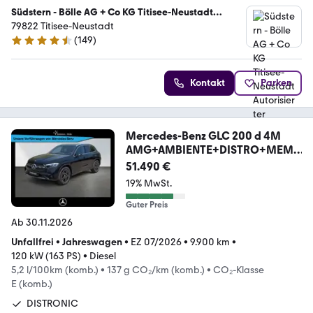
Südstern - Bölle AG + Co KG Titisee-Neustadt
Autorisierter Mercedes-Benz Verkauf und Service
79822 Titisee-Neustadt
(
149
)
4.7 Sterne
Kontakt
Parken
Mercedes-Benz GLC 200 d 4M
AMG+AMBIENTE+DISTRO+MEM
ORY+MBUX+SHZ
51.490 €
19% MwSt.
Guter Preis
Ab 30.11.2026
Unfallfrei
•
Jahreswagen
•
EZ 07/2026
•
9.900 km
•
120 kW (163 PS)
•
Diesel
5,2 l/100km (komb.)
•
137 g CO₂/km (komb.)
•
CO₂-Klasse
E (komb.)
DISTRONIC