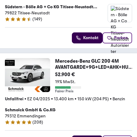
Südstern - Bölle AG + Co KG Titisee-Neustadt
Autorisierter Mercedes-Benz Verkauf und Service
79822 Titisee-Neustadt
(
149
)
4.7 Sterne
Kontakt
Parken
Mercedes-Benz GLC 200 4M
AVANTGARDE+9G+LED+AHK+HUD
+DSTR+MEMORY
52.900 €
19% MwSt.
Fairer Preis
Unfallfrei
•
EZ 04/2025
•
13.400 km
•
150 kW (204 PS)
•
Benzin
Schmolck GmbH & Co.KG
79312 Emmendingen
(
208
)
4.9 Sterne