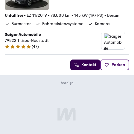
Unfallfrei
•
EZ 11/2019
•
78.000 km
•
145 kW (197 PS)
•
Benzin
Burmester
Fahrassistenzsysteme
Kamera
Saiger Automobile
79822 Titisee-Neustadt
(
47
)
4.8 Sterne
Kontakt
Parken