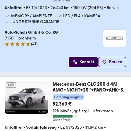
Guter Preis
Unfallfrei
•
EZ 10/2023
•
26.443 km
•
150 kW (204 PS)
•
Benzin
MEMORY / AMBIENTE
LED / FLA / KAMERA
JUNGE STERNE GARANTIE
Auto-Scholz GmbH & Co. KG
91301 Forchheim
(
41
)
5 Sterne
Kontakt
Parken
Mercedes-Benz GLC 200 d 4M
AMG+NIGHT+20''+PANO+AHK+S
OUND+360°+
Lieferung möglich
52.360 €
19% MwSt.
ggf. zzgl. Lieferkosten
Guter Preis
Unfallfrei
•
Vorführfahrzeug
•
EZ 09/2025
•
11.842 km
•