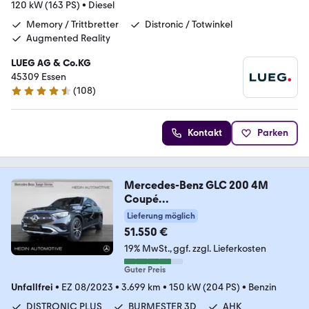
120 kW (163 PS)
•
Diesel
Memory / Trittbretter
Distronic / Totwinkel
Augmented Reality
LUEG AG & Co.KG
45309 Essen
(
108
)
4.6 Sterne
Kontakt
Parken
Mercedes-Benz GLC 200 4M
Coupé
BURM|AHK|PANO|360°|MEMORY|
Lieferung möglich
DISTR
51.550 €
19% MwSt.
ggf. zzgl. Lieferkosten
Guter Preis
Unfallfrei
•
EZ 08/2023
•
3.699 km
•
150 kW (204 PS)
•
Benzin
DISTRONIC PLUS
BURMESTER 3D
AHK