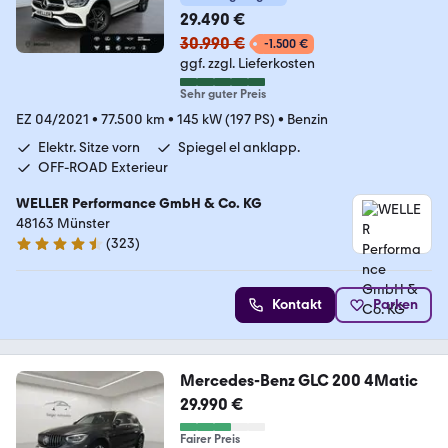
29.490 €
30.990 €
-1.500 €
ggf. zzgl. Lieferkosten
Sehr guter Preis
EZ 04/2021
•
77.500 km
•
145 kW (197 PS)
•
Benzin
Elektr. Sitze vorn
Spiegel el anklapp.
OFF-ROAD Exterieur
WELLER Performance GmbH & Co. KG
48163 Münster
(
323
)
4.3 Sterne
Kontakt
Parken
Mercedes-Benz GLC 200 4Matic
29.990 €
Fairer Preis