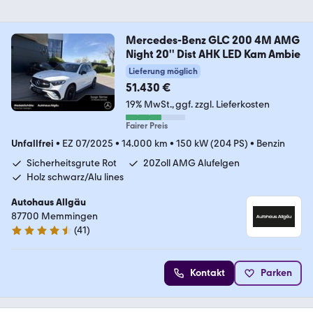
Mercedes-Benz GLC 200 4M AMG
Night 20'' Dist AHK LED Kam Ambie
Lieferung möglich
51.430 €
19% MwSt.
ggf. zzgl. Lieferkosten
Fairer Preis
Unfallfrei
•
EZ 07/2025
•
14.000 km
•
150 kW (204 PS)
•
Benzin
Sicherheitsgrute Rot
20Zoll AMG Alufelgen
Holz schwarz/Alu lines
Autohaus Allgäu
87700 Memmingen
(
41
)
4.7 Sterne
Kontakt
Parken