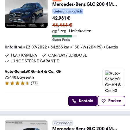
Mercedes-Benz GLC 200 4M
AVANTGARDE ADV.+BURMESTER
Lieferung möglich
3D+AMBI+LED
42.961 €
44.444 €
ggf. zzgl. Lieferkosten
Guter Preis
Unfallfrei
•
EZ 07/2022
•
34.263 km
•
150 kW (204 PS)
•
Benzin
FLA / KAMERA
CARPLAY / LORDOSE
JUNGE STERNE GARANTIE
Auto-Scholz® GmbH & Co. KG
95448 Bayreuth
(
77
)
4.3 Sterne
Kontakt
Parken
Gesponsert
Mercedes-Benz GLC 200 4M