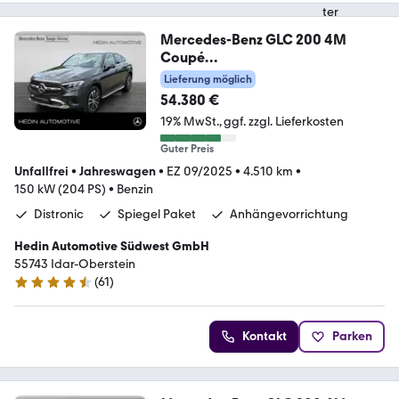
Mercedes-Benz GLC 200 4M
Coupé
AVANTGARDE|DISTR|MEMO|AHK|
Lieferung möglich
360°|
54.380 €
19% MwSt.
ggf. zzgl. Lieferkosten
Guter Preis
Unfallfrei
•
Jahreswagen
•
EZ 09/2025
•
4.510 km
•
150 kW (204 PS)
•
Benzin
Distronic
Spiegel Paket
Anhängevorrichtung
Hedin Automotive Südwest GmbH
55743 Idar-Oberstein
(
61
)
4.6 Sterne
Kontakt
Parken