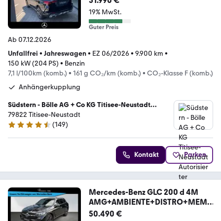
51.990 €
19% MwSt.
Guter Preis
Ab 07.12.2026
Unfallfrei
•
Jahreswagen
•
EZ 06/2026
•
9.900 km
•
150 kW (204 PS)
•
Benzin
7,1 l/100km (komb.)
•
161 g CO₂/km (komb.)
•
CO₂-Klasse F (komb.)
Anhängerkupplung
Südstern - Bölle AG + Co KG Titisee-Neustadt
Autorisierter Mercedes-Benz Verkauf und Service
79822 Titisee-Neustadt
(
149
)
4.7 Sterne
Kontakt
Parken
Mercedes-Benz GLC 200 d 4M
AMG+AMBIENTE+DISTRO+MEM
ORY+MBUX+SHZ
50.490 €