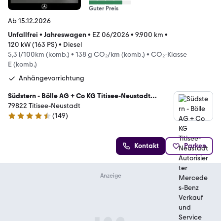
Guter Preis
Ab 15.12.2026
Unfallfrei
•
Jahreswagen
•
EZ 06/2026
•
9.900 km
•
120 kW (163 PS)
•
Diesel
5,3 l/100km (komb.)
•
138 g CO₂/km (komb.)
•
CO₂-Klasse
E (komb.)
Anhängevorrichtung
Südstern - Bölle AG + Co KG Titisee-Neustadt
Autorisierter Mercedes-Benz Verkauf und Service
79822 Titisee-Neustadt
(
149
)
4.7 Sterne
Kontakt
Parken