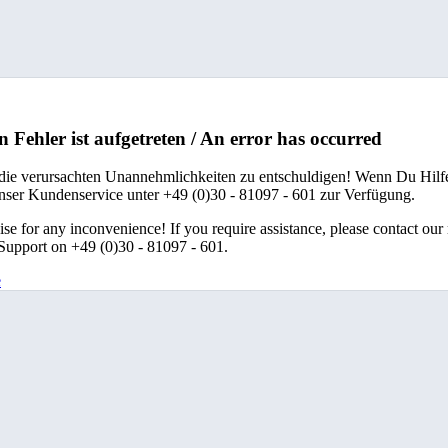
n Fehler ist aufgetreten / An error has occurred
 die verursachten Unannehmlichkeiten zu entschuldigen! Wenn Du Hilfe
unser Kundenservice unter +49 (0)30 - 81097 - 601 zur Verfügung.
se for any inconvenience! If you require assistance, please contact our
upport on +49 (0)30 - 81097 - 601.
e