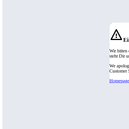
Ei
Wir bitten
steht Dir 
We apologi
Customer S
Homepag