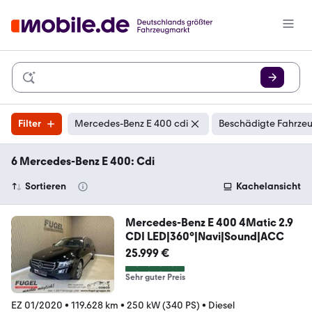
Filter
Mercedes-Benz E 400 cdi
Beschädigte Fahrzeu
6 Mercedes-Benz E 400: Cdi
Sortieren
Kachelansicht
Mercedes-Benz E 400 4Matic 2.9
CDI LED|360°|Navi|Sound|ACC
25.999 €
Sehr guter Preis
EZ 01/2020
•
119.628 km
•
250 kW (340 PS)
•
Diesel