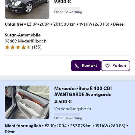
9.900 €
Ohne Bewertung
Unfallfrei
•
EZ 04/2004
•
201.500 km
•
191 kW (260 PS)
•
Diesel
Suzan-Automobile
96489 Niederfüllbach
(
133
)
4.3 Sterne
Kontakt
Parken
Mercedes-Benz E 400 CDI
AVANTGARDE Avantgarde
4.500 €
Verhandlungsbasis
Ohne Bewertung
Nicht fahrtauglich
•
EZ 10/2004
•
257.078 km
•
191 kW (260 PS)
•
Diesel