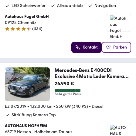
LED Scheinwerfer
Allradantrieb
Navigation
Autohaus Fugel GmbH
09125 Chemnitz
(
334
)
4.3 Sterne
Kontakt
Parken
Mercedes-Benz E 400CDI
Exclusive 4Matic Leder Kamera
Navi Luft
26.990 €
Sehr guter Preis
EZ 07/2019
•
132.000 km
•
250 kW (340 PS)
•
Diesel
Sitzlüftung Kamera Top
AUTOHAUS HOFHEIM
65719 Hessen - Hofheim am Taunus