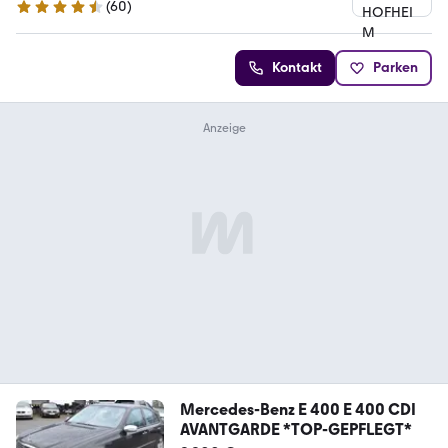
(
60
)
4.3 Sterne
Kontakt
Parken
Mercedes-Benz E 400 E 400 CDI
AVANTGARDE *TOP-GEPFLEGT*