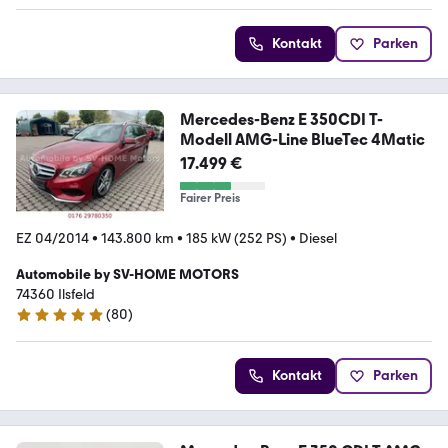
Kontakt
Parken
Mercedes-Benz E 350CDI T-
Modell AMG-Line BlueTec 4Matic
17.499 €
Fairer Preis
EZ 04/2014
•
143.800 km
•
185 kW (252 PS)
•
Diesel
Automobile by SV-HOME MOTORS
74360 Ilsfeld
(
80
)
5 Sterne
Kontakt
Parken