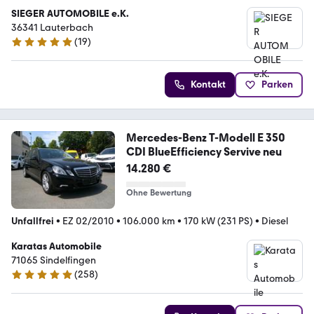
SIEGER AUTOMOBILE e.K.
36341 Lauterbach
(
19
)
4.9 Sterne
Kontakt
Parken
Mercedes-Benz T-Modell E 350
CDI BlueEfficiency Servive neu
14.280 €
Ohne Bewertung
Unfallfrei
•
EZ 02/2010
•
106.000 km
•
170 kW (231 PS)
•
Diesel
Karatas Automobile
71065 Sindelfingen
(
258
)
5 Sterne