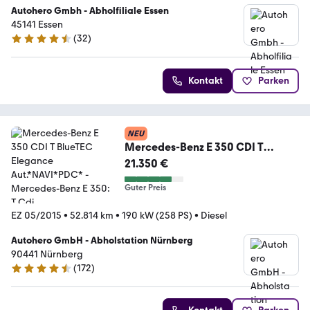
Autohero Gmbh - Abholfiliale Essen
45141 Essen
(
32
)
4.7 Sterne
Kontakt
Parken
NEU
Mercedes-Benz E 350 CDI T
BlueTEC Elegance
21.350 €
Aut.*NAVI*PDC*
Guter Preis
EZ 05/2015
•
52.814 km
•
190 kW (258 PS)
•
Diesel
Autohero GmbH - Abholstation Nürnberg
90441 Nürnberg
(
172
)
4.5 Sterne