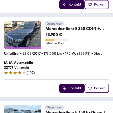
Kontakt
Parken
Gesponsert
Mercedes-Benz E 350 CDI-T +
Navi+AHK+SH+Leder+LED+Kamer
23.900 €
a+Alu
Erhöhter Preis
Unfallfrei
•
EZ 05/2017
•
176.000 km
•
190 kW (258 PS)
•
Diesel
M. M. Automobile
33775 Versmold
(
107
)
4 Sterne
Kontakt
Parken
Gesponsert
Mercedes-Benz E 350 E -Klasse T-