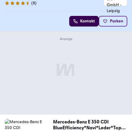
(
8
)
4.3 Sterne
Kontakt
Parken
Mercedes-Benz E 350 CDI
BlueEfficiency*Navi*Leder*Top