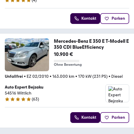
(
4
)
5 Sterne
Kontakt
Parken
Mercedes-Benz E 350 E T-Modell E
350 CDI BlueEfficiency
10.900 €
Ohne Bewertung
Unfallfrei
•
EZ 02/2010
•
163.000 km
•
170 kW (231 PS)
•
Diesel
Auto Expert Bejzaku
54516 Wittlich
(
63
)
5 Sterne
Kontakt
Parken