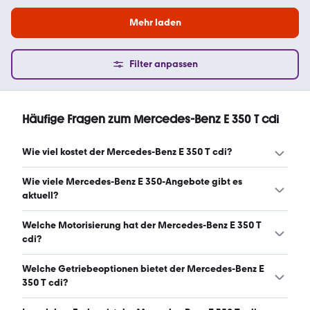
Mehr laden
Filter anpassen
Häufige Fragen zum Mercedes-Benz E 350 T cdi
Wie viel kostet der Mercedes-Benz E 350 T cdi?
Ein guter Preis für einen Mercedes-Benz E 350 T cdi liegt
Wie viele Mercedes-Benz E 350-Angebote gibt es
zwischen 7.225 € und 12.346 €. (Stand: 7.8.2026)
aktuell?
Es gibt insgesamt 204 Mercedes-Benz E 350 bei
Welche Motorisierung hat der Mercedes-Benz E 350 T
mobile.de, davon 204 Gebraucht- und 0 Neuwagen.
cdi?
(Stand: 7.8.2026)
Der Mercedes-Benz E 350 T cdi hat Leistungen zwischen
Welche Getriebeoptionen bietet der Mercedes-Benz E
231 und 265 PS. (Stand: 7.8.2026)
350 T cdi?
Der Mercedes-Benz E 350 T cdi ist mit automatischem