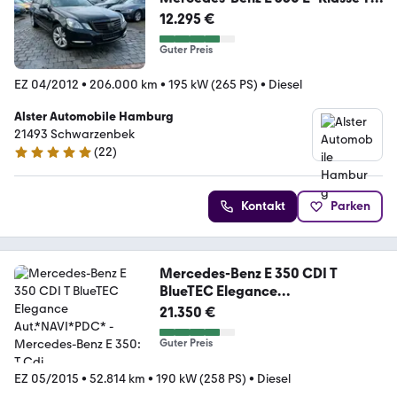
Modell 3,0 CDI 4Matic
12.295 €
Guter Preis
EZ 04/2012
•
206.000 km
•
195 kW (265 PS)
•
Diesel
Alster Automobile Hamburg
21493 Schwarzenbek
(
22
)
5 Sterne
Kontakt
Parken
Mercedes-Benz E 350 CDI T
BlueTEC Elegance
Aut.*NAVI*PDC*
21.350 €
Guter Preis
EZ 05/2015
•
52.814 km
•
190 kW (258 PS)
•
Diesel