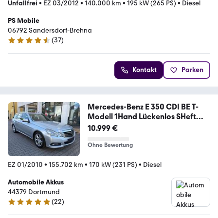
Unfallfrei
•
EZ 03/2012
•
140.000 km
•
195 kW (265 PS)
•
Diesel
PS Mobile
06792 Sandersdorf-Brehna
(
37
)
4.7 Sterne
Kontakt
Parken
Mercedes-Benz E 350 CDI BE T-
Modell 1Hand Lückenlos SHeft
Xeno
10.999 €
Ohne Bewertung
EZ 01/2010
•
155.702 km
•
170 kW (231 PS)
•
Diesel
Automobile Akkus
44379 Dortmund
(
22
)
5 Sterne