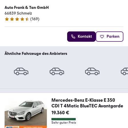
Auto Frank & Tan GmbH
66839 Schmelz
(
169
)
4.6 Sterne
Kontakt
Parken
Ähnliche Fahrzeuge des Anbieters
Mercedes-Benz E-Klasse E 350
CDI T 4Matic BlueTEC Avantgarde
19.360 €
Sehr guter Preis