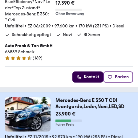
Zustand*
17.390 €
Ohne Bewertung
Unfallfrei
•
EZ 06/2009
•
97.600 km
•
170 kW (231 PS)
•
Diesel
Scheckheftgepflegt
Navi
BI Xenon
Auto Frank & Tan GmbH
66839 Schmelz
(
169
)
4.6 Sterne
Kontakt
Parken
Mercedes-Benz E 350 T CDI
Avantgarde,Leder,Navi,LED,SD
23.900 €
Fairer Preis
Unfallfrei
•
EZ 11/2015
•
92.570 km
•
190 kW (258 PS)
•
Diesel