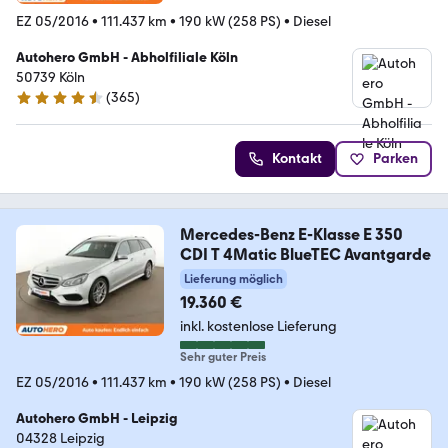
EZ 05/2016
•
111.437 km
•
190 kW (258 PS)
•
Diesel
Autohero GmbH - Abholfiliale Köln
50739 Köln
(
365
)
4.6 Sterne
Kontakt
Parken
Mercedes-Benz E-Klasse E 350
CDI T 4Matic BlueTEC Avantgarde
Lieferung möglich
19.360 €
inkl. kostenlose Lieferung
Sehr guter Preis
EZ 05/2016
•
111.437 km
•
190 kW (258 PS)
•
Diesel
Autohero GmbH - Leipzig
04328 Leipzig