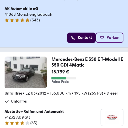
AK Automobile eG
41068 Mönchengladbach
(
343
)
4.9 Sterne
Kontakt
Parken
Mercedes-Benz E 350 E T-Modell E
350 CDI 4Matic
15.799 €
Fairer Preis
Unfallfrei
•
EZ 03/2012
•
155.000 km
•
195 kW (265 PS)
•
Diesel
Unfallfrei
Abstatter-Reifen und Automarkt
74232 Abstatt
(
63
)
4.1 Sterne