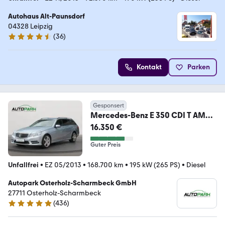
Autohaus Alt-Paunsdorf
04328 Leipzig
(
36
)
4.5 Sterne
Kontakt
Parken
Gesponsert
Mercedes-Benz E 350 CDI T AMG
SPORTPAKET | ACC | AHK
16.350 €
Guter Preis
Unfallfrei
•
EZ 05/2013
•
168.700 km
•
195 kW (265 PS)
•
Diesel
Autopark Osterholz-Scharmbeck GmbH
27711 Osterholz-Scharmbeck
(
436
)
4.9 Sterne