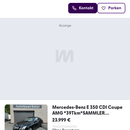
Kontakt
Parken
Mercedes-Benz E 350 CDI Coupe
AMG *39Tkm*SAMMLER
ZUSTAND*
23.999 €
Ohne Bewertung