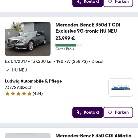
Kontakt
Parken
Mercedes-Benz E 350d T CDI
Exclusive 9G-tronic HU NEU
23.999 €
Guter Preis
EZ 04/2017
•
137.500 km
•
190 kW (258 PS)
•
Diesel
HU NEU
Ludwig Automobile & Pflege
73776 Altbach
(
484
)
5 Sterne
Kontakt
Parken
Mercedes-Benz E 350 CDI 4Matic