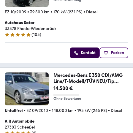
EZ 10/2009
•
39.500 km
•
170 kW (231 PS)
•
Diesel
Autohaus Satar
33378 Rheda-Wiedenbrück
(
105
)
4.8 Sterne
Kontakt
Parken
Mercedes-Benz E 350 CDI/AMG
Line/T-Modell/TÜV NEU/Tip
tronic/
14.500 €
Ohne Bewertung
Unfallfrei
•
EZ 09/2010
•
148.000 km
•
195 kW (265 PS)
•
Diesel
A.R Automobile
27383 Scheeßel