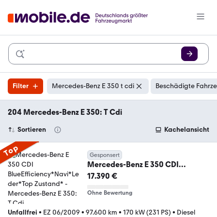
Filter
Mercedes-Benz E 350 t cdi
Beschädigte Fahrze
204 Mercedes-Benz E 350: T Cdi
Sortieren
Kachelansicht
Top
Gesponsert
Mercedes-Benz E 350 CDI
BlueEfficiency*Navi*Leder*Top
17.390 €
Zustand*
Ohne Bewertung
Unfallfrei
•
EZ 06/2009
•
97.600 km
•
170 kW (231 PS)
•
Diesel