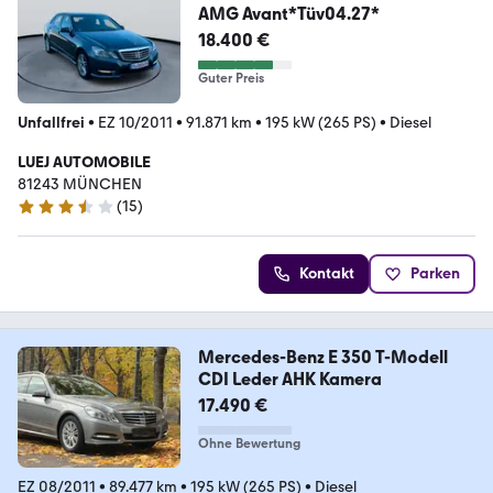
AMG Avant*Tüv04.27*
18.400 €
Guter Preis
Unfallfrei
•
EZ 10/2011
•
91.871 km
•
195 kW (265 PS)
•
Diesel
LUEJ AUTOMOBILE
81243 MÜNCHEN
(
15
)
3.3 Sterne
Kontakt
Parken
Mercedes-Benz E 350 T-Modell
CDI Leder AHK Kamera
17.490 €
Ohne Bewertung
EZ 08/2011
•
89.477 km
•
195 kW (265 PS)
•
Diesel