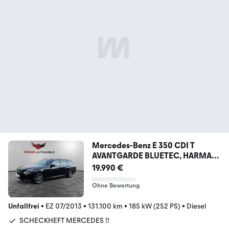
Mercedes-Benz E 350 CDI T
AVANTGARDE BLUETEC, HARMAN
/ KARDON
19.990 €
Ohne Bewertung
Unfallfrei
•
EZ 07/2013
•
131.100 km
•
185 kW (252 PS)
•
Diesel
SCHECKHEFT MERCEDES !!