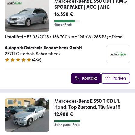
Mercedes-Benz E 350 CDI T AMG
SPORTPAKET | ACC | AHK
16.350 €
Guter Preis
Unfallfrei
•
EZ 05/2013
•
168.700 km
•
195 kW (265 PS)
•
Diesel
Autopark Osterholz-Scharmbeck GmbH
27711 Osterholz-Scharmbeck
(
436
)
4.9 Sterne
Kontakt
Parken
Mercedes-Benz E 350 T CDI, 1.
Hand, Top Zustand, Tüv Neu !!!
12.900 €
Sehr guter Preis