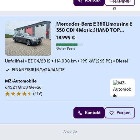
Kontakt
Parken
Mercedes-Benz E 350Limousine E
350 CDI 4Matic,1HAND TOP
GEPFLE
18.999 €
Guter Preis
Unfallfrei
•
EZ 04/2012
•
114.000 km
•
195 kW (265 PS)
•
Diesel
FINANZIERUNG/GARANTIE
MZ-Automobile
64521 Groß Gerau
(
119
)
4.6 Sterne
Kontakt
Parken