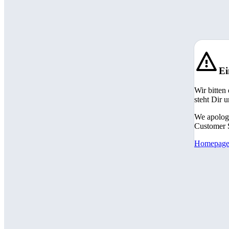
Ei
Wir bitten
steht Dir 
We apologi
Customer S
Homepag