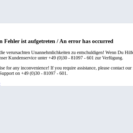
n Fehler ist aufgetreten / An error has occurred
 die verursachten Unannehmlichkeiten zu entschuldigen! Wenn Du Hilfe
unser Kundenservice unter +49 (0)30 - 81097 - 601 zur Verfügung.
se for any inconvenience! If you require assistance, please contact our
upport on +49 (0)30 - 81097 - 601.
e