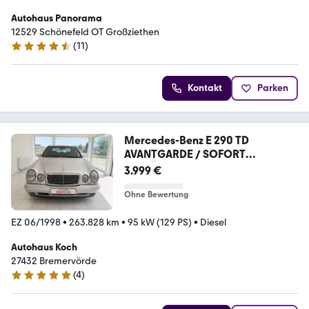
Autohaus Panorama
12529 Schönefeld OT Großziethen
(
11
)
4.3 Sterne
Kontakt
Parken
Mercedes-Benz E 290 TD
AVANTGARDE / SOFORT
VERFÜGBAR
3.999 €
Ohne Bewertung
EZ 06/1998
•
263.828 km
•
95 kW (129 PS)
•
Diesel
Autohaus Koch
27432 Bremervörde
(
4
)
5 Sterne