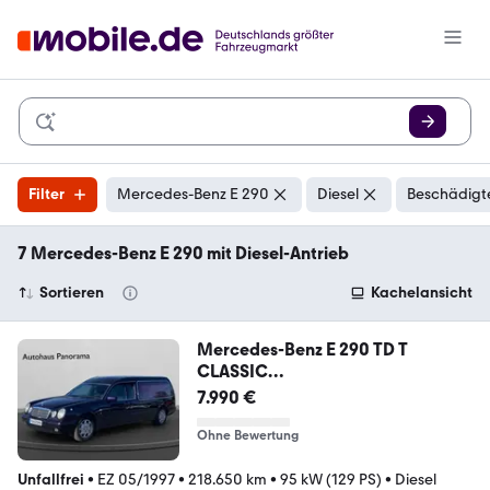
Filter
Mercedes-Benz E 290
Diesel
Beschädigte
7 Mercedes-Benz E 290 mit Diesel-Antrieb
Sortieren
Kachelansicht
Mercedes-Benz E 290 TD T
CLASSIC
Leichenwagen/Tempomat/Shz/
7.990 €
Ohne Bewertung
Unfallfrei
•
EZ 05/1997
•
218.650 km
•
95 kW (129 PS)
•
Diesel