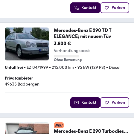
Kontakt
Parken
Mercedes-Benz E 290 TD T
ELEGANCE; mit neuem Tüv
3.800 €
Verhandlungsbasis
Ohne Bewertung
Unfallfrei
•
EZ 04/1999
•
215.000 km
•
95 kW (129 PS)
•
Diesel
Privatanbieter
49635 Badbergen
Kontakt
Parken
NEU
Mercedes-Benz E 290 Turbodiesel