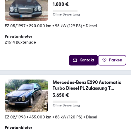
(210 K) | ...
1.800 €
Ohne Bewertung
EZ 05/1997
•
290.000 km
•
95 kW (129 PS)
•
Diesel
Privatanbieter
21614 Buxtehude
Kontakt
Parken
Mercedes-Benz E290 Automatic
Turbo Diesel PL Zulassung T...
3.650 €
Ohne Bewertung
EZ 02/1998
•
455.000 km
•
88 kW (120 PS)
•
Diesel
Privatanbieter