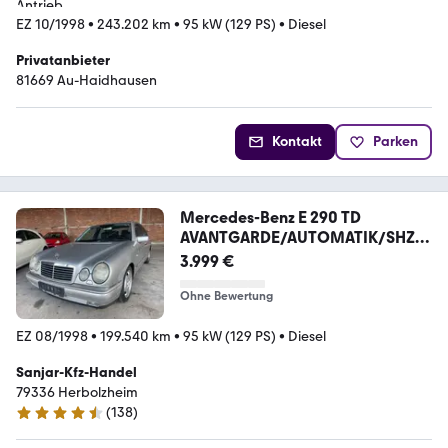
EZ 10/1998
•
243.202 km
•
95 kW (129 PS)
•
Diesel
Privatanbieter
81669 Au-Haidhausen
Kontakt
Parken
Mercedes-Benz E 290 TD
AVANTGARDE/AUTOMATIK/SHZ/T
EMPO
3.999 €
Ohne Bewertung
EZ 08/1998
•
199.540 km
•
95 kW (129 PS)
•
Diesel
Sanjar-Kfz-Handel
79336 Herbolzheim
(
138
)
4.5 Sterne