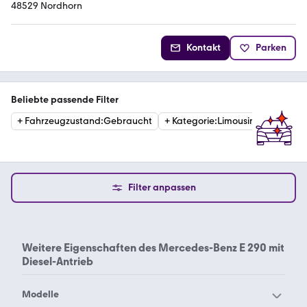
48529 Nordhorn
Kontakt
Parken
Beliebte passende Filter
+
Fahrzeugzustand
:
Gebraucht
+
Kategorie
:
Limousine
+
Getri
Filter anpassen
Weitere Eigenschaften des
Mercedes-Benz E 290 mit
Diesel-Antrieb
Modelle