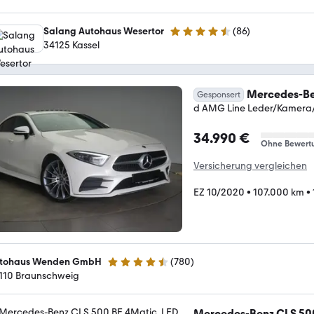
Salang Autohaus Wesertor
(
86
)
4.3 Sterne
34125 Kassel
Mercedes-Be
Gesponsert
d AMG Line Leder/Kamera
34.990 €
Ohne Bewert
Versicherung vergleichen
EZ 10/2020
•
107.000 km
•
tohaus Wenden GmbH
(
780
)
4.5 Sterne
110 Braunschweig
Mercedes-Benz CLS 50