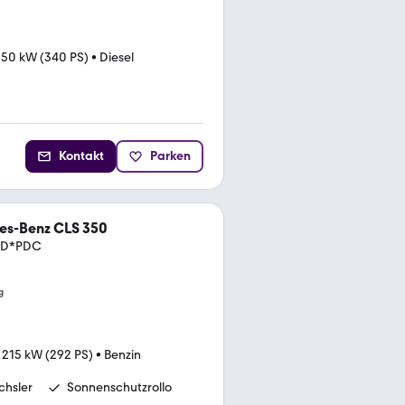
50 kW (340 PS)
•
Diesel
Kontakt
Parken
es-Benz CLS 350
HD*PDC
g
•
215 kW (292 PS)
•
Benzin
hsler
Sonnenschutzrollo