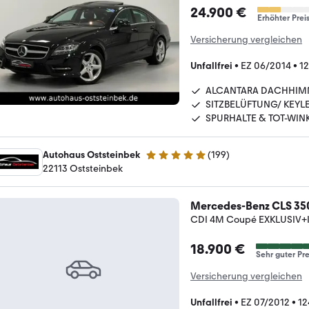
24.900 €
Erhöhter Prei
Versicherung vergleichen
Unfallfrei
•
EZ 06/2014
•
12
ALCANTARA DACHHIM
SITZBELÜFTUNG/ KEYL
SPURHALTE & TOT-WIN
Autohaus Oststeinbek
(
199
)
4.9 Sterne
22113 Oststeinbek
Mercedes-Benz CLS 35
CDI 4M Coupé EXKLUSIV+
18.900 €
Sehr guter Pre
Versicherung vergleichen
Unfallfrei
•
EZ 07/2012
•
12