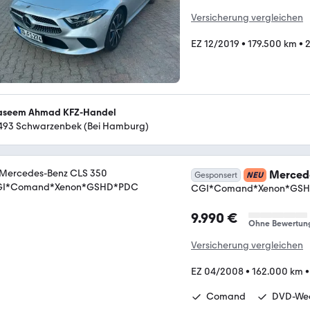
Versicherung vergleichen
EZ 12/2019
•
179.500 km
•
2
seem Ahmad KFZ-Handel
493 Schwarzenbek (Bei Hamburg)
Merced
Gesponsert
NEU
CGI*Comand*Xenon*GS
9.990 €
Ohne Bewertun
Versicherung vergleichen
EZ 04/2008
•
162.000 km
Comand
DVD-Wec