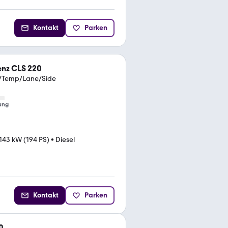
Kontakt
Parken
nz CLS 220
/Temp/Lane/Side
ung
143 kW (194 PS)
•
Diesel
Kontakt
Parken
0