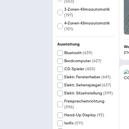
(
503
)
3-Zonen-Klimaautomatik
(
197
)
4-Zonen-Klimaautomatik
(
101
)
Ausstattung
Wa
21
Bluetooth
(
639
)
Bordcomputer
(
627
)
CD-Spieler
(
430
)
Elektr. Fensterheber
(
641
)
Elektr. Seitenspiegel
(
637
)
Elektr. Sitzeinstellung
(
599
)
Freisprecheinrichtung
(
596
)
Head-Up Display
(
92
)
Isofix
(
511
)