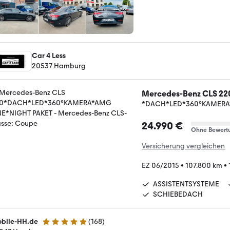
Car 4 Less
20537 Hamburg
Mercedes-Benz CLS 22
*DACH*LED*360°KAMERA*
24.990 €
Ohne Bewert
Versicherung vergleichen
EZ 06/2015
•
107.800 km
•
ASSISTENTSYSTEME
SCHIEBEDACH
bile-HH.de
(
168
)
4.8 Sterne