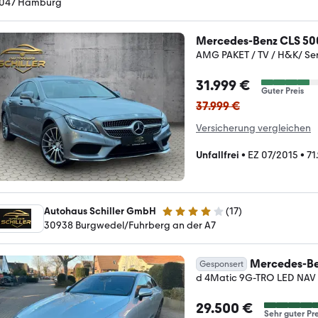
047 Hamburg
Mercedes-Benz CLS 50
AMG PAKET / TV / H&K/ Se
31.999 €
Guter Preis
37.999 €
Versicherung vergleichen
Unfallfrei
•
EZ 07/2015
•
71
Autohaus Schiller GmbH
(
17
)
4 Sterne
30938 Burgwedel/Fuhrberg an der A7
Mercedes-Be
Gesponsert
d 4Matic 9G-TRO LED NAV 
29.500 €
Sehr guter Pre