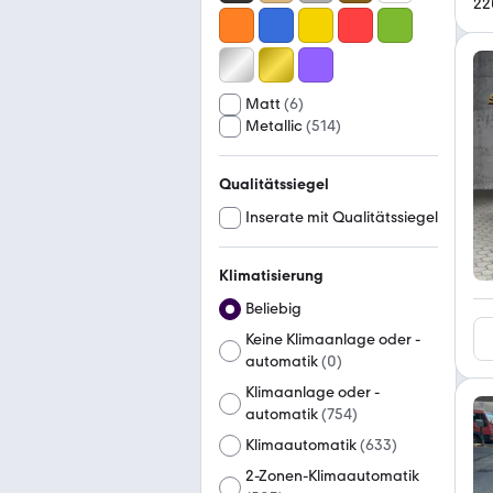
22
Matt
(
6
)
Metallic
(
514
)
Qualitätssiegel
Inserate mit Qualitätssiegel
Klimatisierung
Beliebig
Keine Klimaanlage oder -
automatik
(
0
)
Klimaanlage oder -
automatik
(
754
)
Klimaautomatik
(
633
)
2-Zonen-Klimaautomatik