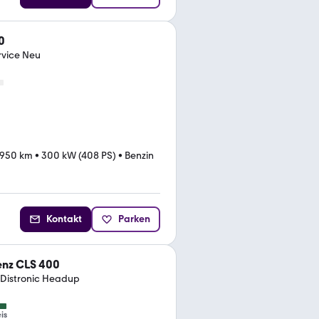
0
rvice Neu
.950 km
•
300 kW (408 PS)
•
Benzin
Kontakt
Parken
nz CLS 400
Distronic Headup
is