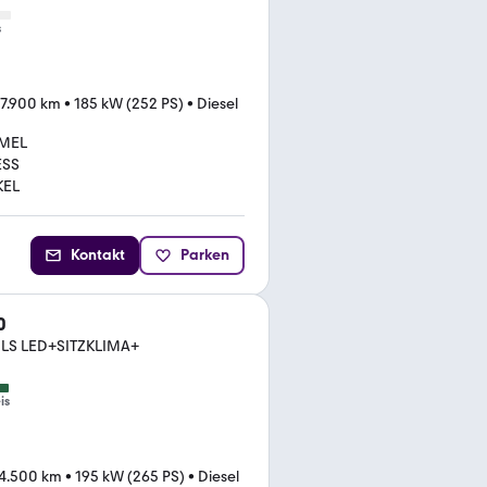
s
7.900 km
•
185 kW (252 PS)
•
Diesel
MEL
ESS
KEL
Kontakt
Parken
0
ILS LED+SITZKLIMA+
is
4.500 km
•
195 kW (265 PS)
•
Diesel