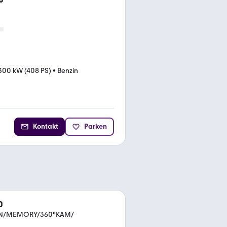
300 kW (408 PS)
•
Benzin
Kontakt
Parken
0
EN/MEMORY/360°KAM/