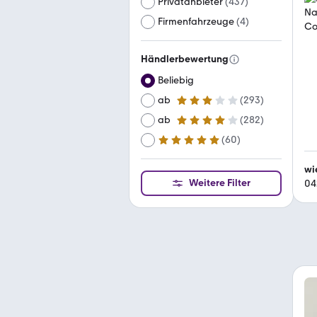
Privatanbieter
(
437
)
Firmenfahrzeuge
(
4
)
Händlerbewertung
Beliebig
ab
(
293
)
3 Sterne
ab
(
282
)
4 Sterne
(
60
)
ab
5 Sterne
wi
Weitere Filter
04