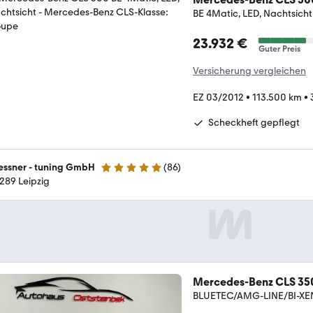
BE 4Matic, LED, Nachtsicht
23.932 €
Guter Preis
Versicherung vergleichen
EZ 03/2012
•
113.500 km
•
Scheckheft gepflegt
essner - tuning GmbH
(
86
)
5 Sterne
289 Leipzig
Mercedes-Benz CLS 35
BLUETEC/AMG-LINE/BI-X