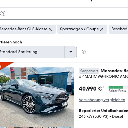
ercedes-Benz CLS-Klasse
Sportwagen / Coupé
Beschädi
rtieren nach
p
Mercedes-Be
Gesponsert
d 4MATIC 9G-TRONIC AMG
¹
40.990 €
Fairer Preis
Versicherung vergleichen
Reparierter Unfallschade
243 kW (330 PS)
•
Diesel