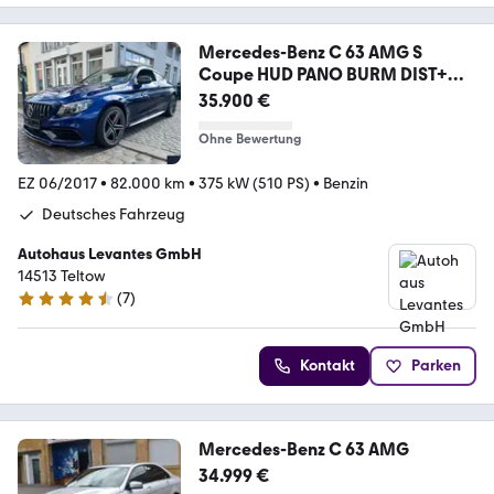
Mercedes-Benz C 63 AMG S
Coupe HUD PANO BURM DIST+
TOTW SPUR
35.900 €
Ohne Bewertung
EZ 06/2017
•
82.000 km
•
375 kW (510 PS)
•
Benzin
Deutsches Fahrzeug
Autohaus Levantes GmbH
14513 Teltow
(
7
)
4.7 Sterne
Kontakt
Parken
Mercedes-Benz C 63 AMG
34.999 €