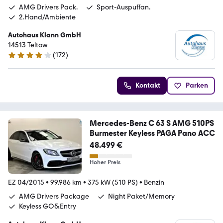
AMG Drivers Pack.
Sport-Auspuffan.
2.Hand/Ambiente
Autohaus Klann GmbH
14513 Teltow
(
172
)
4 Sterne
Kontakt
Parken
Mercedes-Benz C 63 S AMG 510PS
Burmester Keyless PAGA Pano ACC
48.499 €
Hoher Preis
EZ 04/2015
•
99.986 km
•
375 kW (510 PS)
•
Benzin
AMG Drivers Package
Night Paket/Memory
Keyless GO&Entry