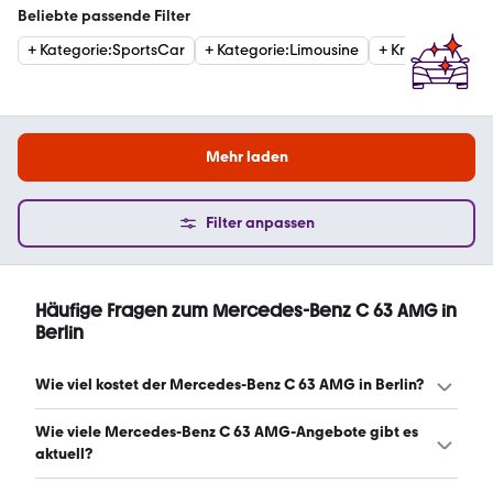
Beliebte passende Filter
+
Kategorie
:
SportsCar
+
Kategorie
:
Limousine
+
Kraftstoffart
:
B
Mehr laden
Filter anpassen
Häufige Fragen zum Mercedes-Benz C 63 AMG in
Berlin
Wie viel kostet der Mercedes-Benz C 63 AMG in Berlin?
Ein guter Preis für einen Mercedes-Benz C 63 AMG in
Wie viele Mercedes-Benz C 63 AMG-Angebote gibt es
Berlin liegt zwischen 43.220 € und 66.680 €. (Stand:
aktuell?
9.8.2026)