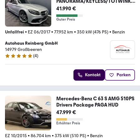
PANORAMA/KEYLESS/TOTWINKE
L/PERFORMANCE
41.990 €
Guter Preis
Unfallfrei
•
EZ 06/2017
•
77.952 km
•
350 kW (476 PS)
•
Benzin
Autohaus Reinberg GmbH
14979 Großbeeren
(
4
)
4.8 Sterne
Kontakt
Parken
Mercedes-Benz C 63 S AMG 510PS
Drivers Package PAGA HUD
47.999 €
Erhöhter Preis
EZ 10/2015
•
86.704 km
•
375 kW (510 PS)
•
Benzin