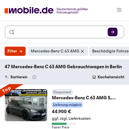
Filter
Mercedes-Benz C 63 AMG
Beschädigte Fahrze
47 Mercedes-Benz C 63 AMG Gebrauchtwagen in Berlin
Sortieren
Kachelansicht
Top
Gesponsert
Mercedes-Benz C 63 AMG S,
Performance Sitze, Burmester
Lieferung möglich
44.900 €
ggf. zzgl. Lieferkosten
Fairer Preis