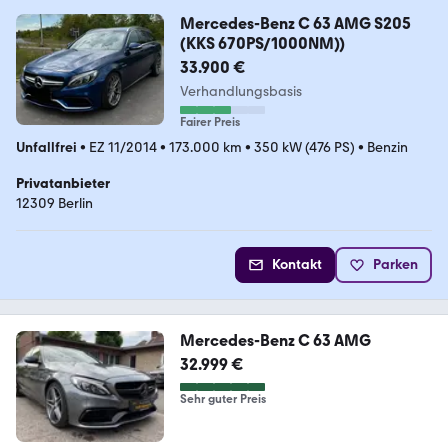
Mercedes-Benz C 63 AMG S205
(KKS 670PS/1000NM))
33.900 €
Verhandlungsbasis
Fairer Preis
Unfallfrei
•
EZ 11/2014
•
173.000 km
•
350 kW (476 PS)
•
Benzin
Privatanbieter
12309 Berlin
Kontakt
Parken
Mercedes-Benz C 63 AMG
32.999 €
Sehr guter Preis