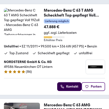
Mercedes-Benz C 63 T AMG
Scheckheft Top gepflegt Voll
19Zoll
Lieferung möglich
47.888 €
ggf. zzgl. Lieferkosten
Erhöhter Preis
Unfallfrei
•
EZ 11/2011
•
99.500 km
•
336 kW (457 PS)
•
Benzin
Top Zustand
Scheckheft gepflegt
unfallfrei
NORDSTERNE GmbH & Co. KG
49586 Neuenkirchen OT Lintern
(
86
)
4.8 Sterne
Kontakt
Parken
Mercedes-Benz C 63 AMG