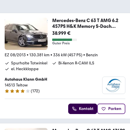
Mercedes-Benz C 63 T AMG 6.2
457PS H&K Memory S-Dach
deutsch
38.999 €
Guter Preis
EZ 08/2013
•
130.381 km
•
336 kW (457 PS)
•
Benzin
Spurhalte Totwinkel
Bi-Xenon R-CAM ILS
el. Heckklappe
Autohaus Klann GmbH
14513 Teltow
(
172
)
4 Sterne
Kontakt
Parken