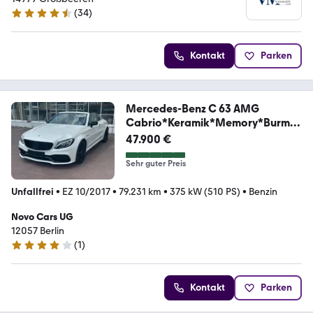
(
34
)
4.4 Sterne
Kontakt
Parken
Mercedes-Benz C 63 AMG
Cabrio*Keramik*Memory*Burmes
ter*360
47.900 €
Sehr guter Preis
Unfallfrei
•
EZ 10/2017
•
79.231 km
•
375 kW (510 PS)
•
Benzin
Novo Cars UG
12057 Berlin
(
1
)
4 Sterne
Kontakt
Parken