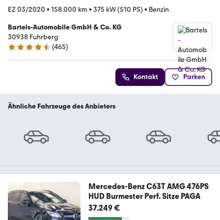
EZ 03/2020
•
158.000 km
•
375 kW (510 PS)
•
Benzin
Bartels-Automobile GmbH & Co. KG
30938 Fuhrberg
(
465
)
4.6 Sterne
Kontakt
Parken
Ähnliche Fahrzeuge des Anbieters
Mercedes-Benz C63T AMG 476PS
HUD Burmester Perf. Sitze PAGA
37.249 €