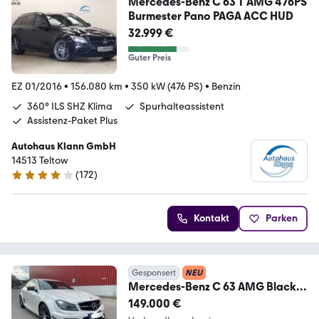
Mercedes-Benz C 63 T AMG 476PS
Burmester Pano PAGA ACC HUD
32.999 €
Guter Preis
EZ 01/2016
•
156.080 km
•
350 kW (476 PS)
•
Benzin
360° ILS SHZ Klima
Spurhalteassistent
Assistenz-Paket Plus
Autohaus Klann GmbH
14513 Teltow
(
172
)
4 Sterne
Kontakt
Parken
Gesponsert
NEU
Mercedes-Benz C 63 AMG Black
Series +DE Fahrzeug + Serviceheft
149.000 €