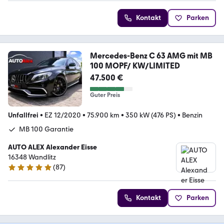
Kontakt
Parken
Mercedes-Benz C 63 AMG mit MB
100 MOPF/ KW/LIMITED
47.500 €
Guter Preis
Unfallfrei
•
EZ 12/2020
•
75.900 km
•
350 kW (476 PS)
•
Benzin
MB 100 Garantie
AUTO ALEX Alexander Eisse
16348 Wandlitz
(
87
)
4.8 Sterne
Kontakt
Parken