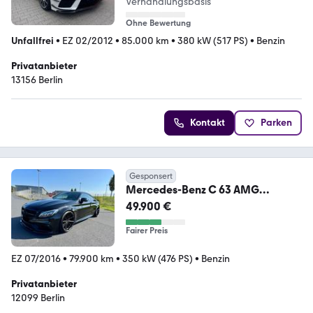
Verhandlungsbasis
Ohne Bewertung
Unfallfrei
•
EZ 02/2012
•
85.000 km
•
380 kW (517 PS)
•
Benzin
Privatanbieter
13156 Berlin
Kontakt
Parken
Gesponsert
Mercedes-Benz C 63 AMG
Mercedes-AMG Coupe / Perf.
49.900 €
Sitze u. AGA
Fairer Preis
EZ 07/2016
•
79.900 km
•
350 kW (476 PS)
•
Benzin
Privatanbieter
12099 Berlin