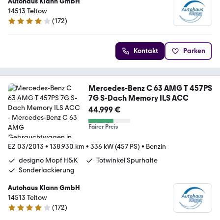
Autohaus Klann GmbH
14513 Teltow
(
172
)
4 Sterne
Kontakt
Parken
Mercedes-Benz C 63 AMG T 457PS
7G S-Dach Memory ILS ACC
44.999 €
Fairer Preis
EZ 03/2013
•
138.930 km
•
336 kW (457 PS)
•
Benzin
designo Mopf H&K
Totwinkel Spurhalte
Sonderlackierung
Autohaus Klann GmbH
14513 Teltow
(
172
)
4 Sterne