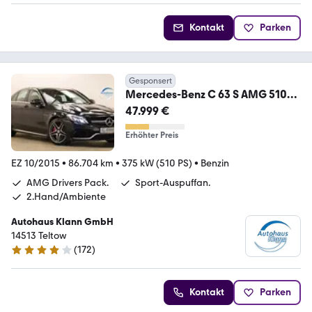
Kontakt
Parken
Gesponsert
Mercedes-Benz C 63 S AMG 510PS
Drivers Package PAGA HUD
47.999 €
Erhöhter Preis
EZ 10/2015
•
86.704 km
•
375 kW (510 PS)
•
Benzin
AMG Drivers Pack.
Sport-Auspuffan.
2.Hand/Ambiente
Autohaus Klann GmbH
14513 Teltow
(
172
)
4 Sterne
Kontakt
Parken