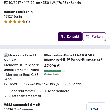
EZ 10/2017
•
147.170 km
•
350 kW (476 PS)
•
Benzin
master cars berlin
13127 Berlin
(
1
)
5 Sterne
Kontakt
Parken
Mercedes-Benz C 63 S AMG
Memory*HUP*Pano*Burmester*K
am*1.Hand
47.990 €
Guter Preis
EZ 02/2020
•
99.743 km
•
375 kW (510 PS)
•
Benzin
Pano*Burmester
1.Hand*Kamera
Abstandstempomat
V&M Automobil GmbH
14979 Großbeeren