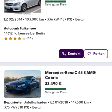
Sehr guter Preis
EZ 02/2014
•
103.000 km
•
336 kW (457 PS)
•
Benzin
Autopark Falkensee
14612 Falkensee bei Berlin
(
44
)
4 Sterne
Kontakt
Parken
Mercedes-Benz C 63 S AMG
Cabrio
33.490 €
Sehr guter Preis
Reparierter Unfallschaden
•
EZ 01/2018
•
147.500 km
•
375 kW (510 PS)
•
Benzin