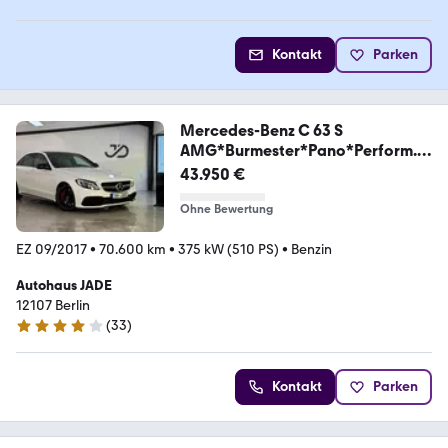
Kontakt
Parken
Mercedes-Benz C 63 S
AMG*Burmester*Pano*Perform.Si
tze
43.950 €
Ohne Bewertung
EZ 09/2017
•
70.600 km
•
375 kW (510 PS)
•
Benzin
Autohaus JADE
12107 Berlin
(
33
)
4.2 Sterne
Kontakt
Parken