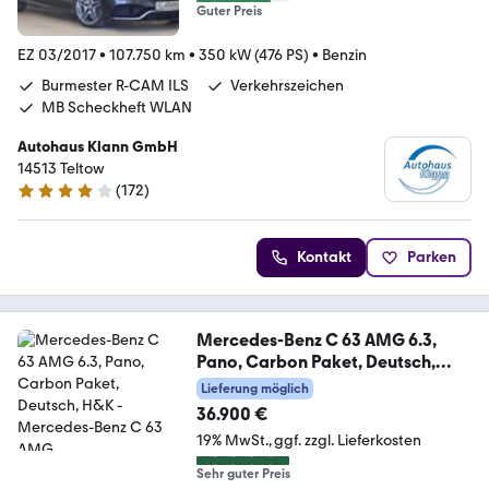
Guter Preis
EZ 03/2017
•
107.750 km
•
350 kW (476 PS)
•
Benzin
Burmester R-CAM ILS
Verkehrszeichen
MB Scheckheft WLAN
Autohaus Klann GmbH
14513 Teltow
(
172
)
4 Sterne
Kontakt
Parken
Mercedes-Benz C 63 AMG 6.3,
Pano, Carbon Paket, Deutsch,
H&K
Lieferung möglich
36.900 €
19% MwSt.
ggf. zzgl. Lieferkosten
Sehr guter Preis