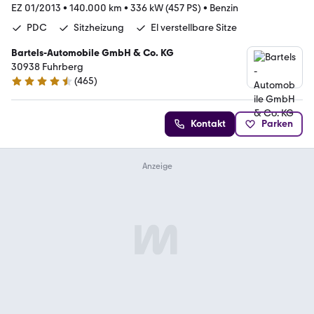
EZ 01/2013
•
140.000 km
•
336 kW (457 PS)
•
Benzin
PDC
Sitzheizung
El verstellbare Sitze
Bartels-Automobile GmbH & Co. KG
30938 Fuhrberg
(
465
)
4.6 Sterne
Kontakt
Parken