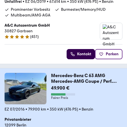
Unfallfrei
•
EZ 06/2019
•
67.614 km
•
350 kW (476 PS)
•
Benzin
Prominenter Vorbesitz
Burmester/Memory/HUD
Multibeam/AMG AGA
A&C Autozentrum GmbH
30827 Garbsen
(
451
)
4.9 Sterne
Kontakt
Parken
Mercedes-Benz C 63 AMG
Mercedes-AMG Coupe / Perf.
Sitze u. AGA
49.900 €
Fairer Preis
EZ 07/2016
•
79.900 km
•
350 kW (476 PS)
•
Benzin
Privatanbieter
12099 Berlin