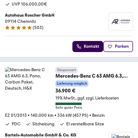
UVP 106.000,00€
Autohaus Roscher GmbH
09114 Chemnitz
(
503
)
4.8 Sterne
Kontakt
Parken
Gesponsert
Mercedes-Benz C 63 AMG 6.3,
Pano, Carbon Paket, Deutsch,
Lieferung möglich
H&K
36.900 €
19% MwSt.
ggf. zzgl. Lieferkosten
Sehr guter Preis
EZ 01/2013
•
140.000 km
•
336 kW (457 PS)
•
Benzin
PDC
Sitzheizung
El verstellbare Sitze
Bartels-Automobile GmbH & Co. KG