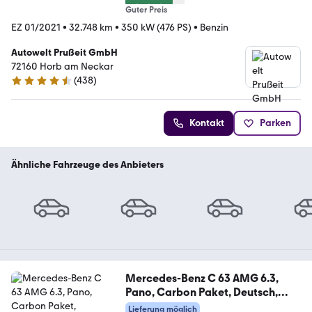
Guter Preis
EZ 01/2021
•
32.748 km
•
350 kW (476 PS)
•
Benzin
Autowelt Prußeit GmbH
72160 Horb am Neckar
(
438
)
4.4 Sterne
Kontakt
Parken
Ähnliche Fahrzeuge des Anbieters
Mercedes-Benz C 63 AMG 6.3,
Pano, Carbon Paket, Deutsch,
H&K
Lieferung möglich