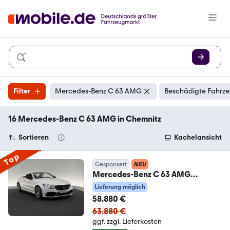
Filter
Mercedes-Benz C 63 AMG
Beschädigte Fahrze
16 Mercedes-Benz C 63 AMG in Chemnitz
Sortieren
Kachelansicht
Top
Gesponsert
NEU
Mercedes-Benz C 63 AMG
Cabrio*NIGHT*MULTIBEAM-
Lieferung möglich
BURMESTER-AIRSCA
58.880 €
63.880 €
ggf. zzgl. Lieferkosten