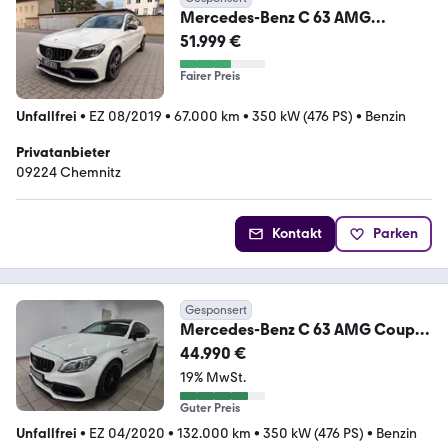
Mercedes-Benz C 63 AMG
Nigth/Burmester/Performence/SA
51.999 €
GA/Pano
Fairer Preis
Unfallfrei
•
EZ 08/2019
•
67.000 km
•
350 kW (476 PS)
•
Benzin
Privatanbieter
09224 Chemnitz
Kontakt
Parken
Gesponsert
Mercedes-Benz C 63 AMG Coupe
4.0 V8 Night Pano Virtual SportAG
44.990 €
19% MwSt.
Guter Preis
Unfallfrei
•
EZ 04/2020
•
132.000 km
•
350 kW (476 PS)
•
Benzin