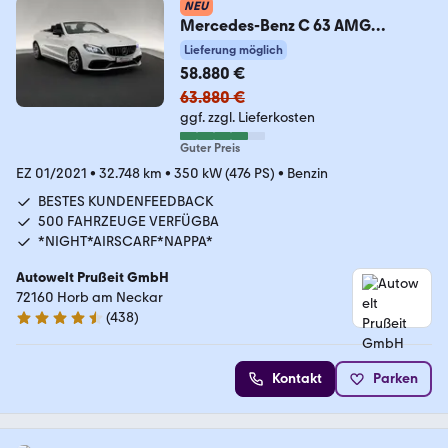
NEU
Mercedes-Benz C 63 AMG
Cabrio*NIGHT*MULTIBEAM-
Lieferung möglich
BURMESTER-AIRSCA
58.880 €
63.880 €
ggf. zzgl. Lieferkosten
Guter Preis
EZ 01/2021
•
32.748 km
•
350 kW (476 PS)
•
Benzin
BESTES KUNDENFEEDBACK
500 FAHRZEUGE VERFÜGBA
*NIGHT*AIRSCARF*NAPPA*
Autowelt Prußeit GmbH
72160 Horb am Neckar
(
438
)
4.4 Sterne
Kontakt
Parken