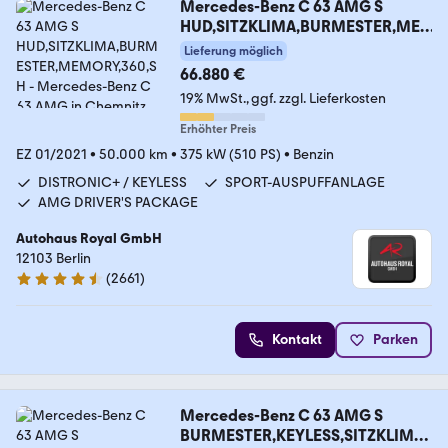
Mercedes-Benz C 63 AMG S
HUD,SITZKLIMA,BURMESTER,ME
MORY,360,SH
Lieferung möglich
66.880 €
19% MwSt.
ggf. zzgl. Lieferkosten
Erhöhter Preis
EZ 01/2021
•
50.000 km
•
375 kW (510 PS)
•
Benzin
DISTRONIC+ / KEYLESS
SPORT-AUSPUFFANLAGE
AMG DRIVER'S PACKAGE
Autohaus Royal GmbH
12103 Berlin
(
2661
)
4.6 Sterne
Kontakt
Parken
Mercedes-Benz C 63 AMG S
BURMESTER,KEYLESS,SITZKLIMA,