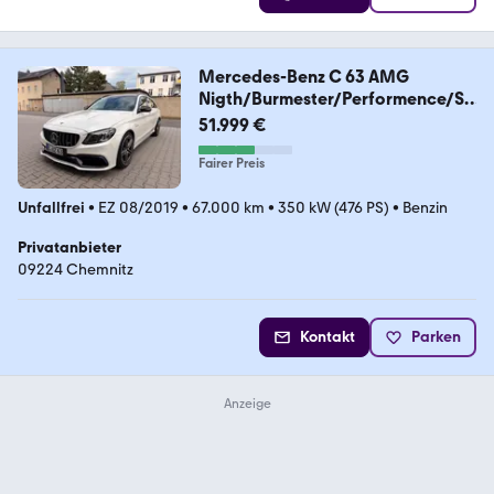
Mercedes-Benz C 63 AMG
Nigth/Burmester/Performence/SA
GA/Pano
51.999 €
Fairer Preis
Unfallfrei
•
EZ 08/2019
•
67.000 km
•
350 kW (476 PS)
•
Benzin
Privatanbieter
09224 Chemnitz
Kontakt
Parken