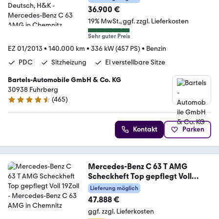
36.900 €
19% MwSt.
ggf. zzgl. Lieferkosten
Sehr guter Preis
EZ 01/2013
•
140.000 km
•
336 kW (457 PS)
•
Benzin
PDC
Sitzheizung
El verstellbare Sitze
Bartels-Automobile GmbH & Co. KG
30938 Fuhrberg
(
465
)
4.6 Sterne
Kontakt
Parken
Mercedes-Benz C 63 T AMG
Scheckheft Top gepflegt Voll
19Zoll
Lieferung möglich
47.888 €
ggf. zzgl. Lieferkosten