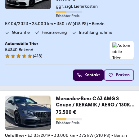
ggf. zzgl. Lieferkosten
Erhöhter Preis
EZ 04/2023
•
23.000 km
•
350 kW (476 PS)
•
Benzin
Garantie
Finanzierung
Inzahlungnahme
Automobile Trier
54340 Bekond
(
418
)
4.9 Sterne
Kontakt
Parken
Mercedes-Benz C 63 AMG S
Coupe / KERAMIK / AERO / 130K
NP
73.500 €
Erhöhter Preis
Unfallfrei
•
EZ 03/2019
•
30.000 km
•
375 kW (510 PS)
•
Benzin