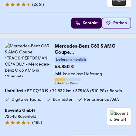
(
2661
)
4.6 Sterne
Kontakt
Parken
Mercedes-Benz C63 S AMG
Coupe
*TRACK*PERFORMANCE*VOLL*
Lieferung möglich
63.850 €
inkl. kostenlose Lieferung
Erhöhter Preis
Unfallfrei
•
EZ 07/2019
•
72.832 km
•
375 kW (510 PS)
•
Benzin
Digitales Tacho
Burmester
Performance AGA
Boventa GmbH
72348 Rosenfeld
(
488
)
4.5 Sterne