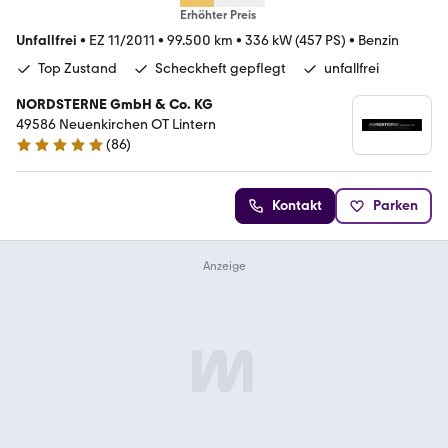
Erhöhter Preis
Unfallfrei
•
EZ 11/2011
•
99.500 km
•
336 kW (457 PS)
•
Benzin
Top Zustand
Scheckheft gepflegt
unfallfrei
NORDSTERNE GmbH & Co. KG
49586 Neuenkirchen OT Lintern
(
86
)
4.8 Sterne
Kontakt
Parken