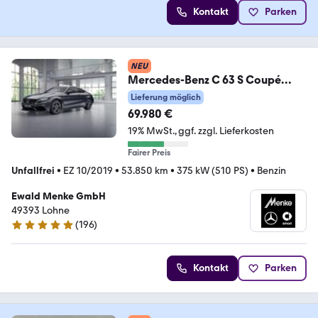
Kontakt
Parken
NEU
Mercedes-Benz C 63 S Coupé
AMG
Lieferung möglich
Perfom.Sitze+Night+DriversPack
69.980 €
19% MwSt.
ggf. zzgl. Lieferkosten
Fairer Preis
Unfallfrei
•
EZ 10/2019
•
53.850 km
•
375 kW (510 PS)
•
Benzin
Ewald Menke GmbH
49393 Lohne
(
196
)
4.9 Sterne
Kontakt
Parken