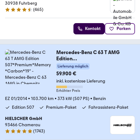
30938 Fuhrberg
(
465
)
4.6 Sterne
Kontakt
Parken
Mercedes-Benz C 63 T AMG
Edition
507*Premium*Memory*Carbon*1
Lieferung möglich
9"
59.900 €
inkl. kostenlose Lieferung
Erhöhter Preis
EZ 01/2014
•
103.700 km
•
373 kW (507 PS)
•
Benzin
Edition 507
Premium-Paket
Fahrassistenz-Paket
HIELSCHER GmbH
93466 Chamerau
(
1743
)
4.9 Sterne