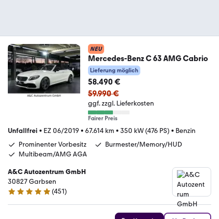
NEU
Mercedes-Benz C 63 AMG Cabrio
Lieferung möglich
58.490 €
59.990 €
ggf. zzgl. Lieferkosten
Fairer Preis
Unfallfrei
•
EZ 06/2019
•
67.614 km
•
350 kW (476 PS)
•
Benzin
Prominenter Vorbesitz
Burmester/Memory/HUD
Multibeam/AMG AGA
A&C Autozentrum GmbH
30827 Garbsen
(
451
)
4.9 Sterne