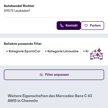
Autohandel Richter
09573 Leubsdorf
Kontakt
Parken
Beliebte passende Filter
+
Kategorie
:
SportsCar
+
Kategorie
:
Limousine
+
Kraftstoffart
:
B
Filter anpassen
Weitere Eigenschaften des
Mercedes-Benz C 63
AMG in Chemnitz