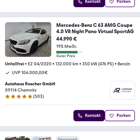
Kontakt
Parken
Mercedes-Benz C 63 AMG Coupe
4.0 V8 Night Pano Virtual SportAG
44.990 €
19% MwSt.
Guter Preis
Unfallfrei
•
EZ 04/2020
•
132.000 km
•
350 kW (476 PS)
•
Benzin
UVP 106.000,00€
Autohaus Roscher GmbH
09114 Chemnitz
(
503
)
4.8 Sterne
Kontakt
Parken
Gesponsert