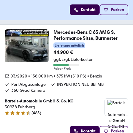
Kontakt
Parken
Mercedes-Benz C 63 AMG S,
Performance Sitze, Burmester
Lieferung möglich
44.900 €
ggf. zzgl. Lieferkosten
Fairer Preis
EZ 03/2020
•
158.000 km
•
375 kW (510 PS)
•
Benzin
Perf.Abgasanlage
INSPEKTION NEU BEI MB
360 Grad Kamera
Bartels-Automobile GmbH & Co. KG
30938 Fuhrberg
(
465
)
4.6 Sterne
Kontakt
Parken