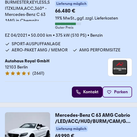
ACC,360°
Lieferung möglich
66.480 €
19% MwSt.
ggf. zzgl. Lieferkosten
Guter Preis
EZ 04/2021
•
50.000 km
•
375 kW (510 PS)
•
Benzin
SPORT-AUSPUFFANLAGE
AERO-PAKET AMG / MEMOR
AMG PERFORMSITZE
Autohaus Royal GmbH
12103 Berlin
(
2661
)
4.6 Sterne
Kontakt
Parken
Mercedes-Benz C 63 AMG Cabrio
/LED/ACC/HUD/BURM/CAM/GAR
ANTIE/
Lieferung möglich
69.990 €