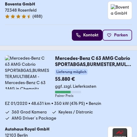
Boventa GmbH
72348 Rosenfeld
(
488
)
4.5 Sterne
Kontakt
Parken
Mercedes-Benz C 63 AMG Cabrio
SPORTABGAS,BURMESTER,MULTI
BEAM
Lieferung möglich
55.880 €
ggf. zzgl. Lieferkosten
Fairer Preis
EZ 01/2020
•
48.631 km
•
350 kW (476 PS)
•
Benzin
360 Grad Kamera
Keyless / Distronic
AMG Driver´s Package
Autohaus Royal GmbH
12103 Berlin