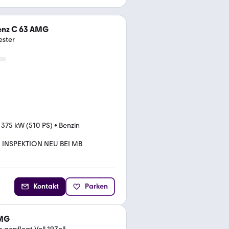
nz C 63 AMG
ester
•
375 kW (510 PS)
•
Benzin
INSPEKTION NEU BEI MB
Kontakt
Parken
AMG