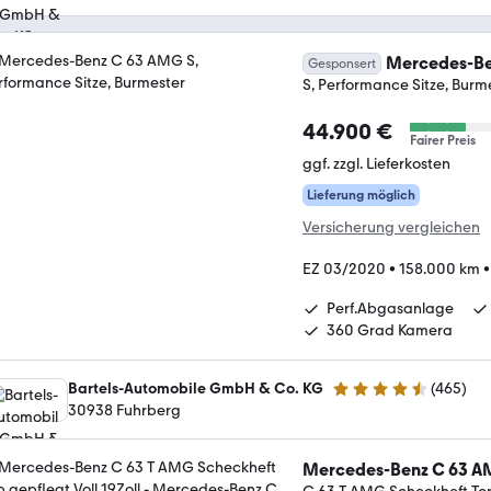
Mercedes-Be
Gesponsert
S, Performance Sitze, Burm
44.900 €
Fairer Preis
ggf. zzgl. Lieferkosten
Lieferung möglich
Versicherung vergleichen
EZ 03/2020
•
158.000 km
Perf.Abgasanlage
360 Grad Kamera
Bartels-Automobile GmbH & Co. KG
(
465
)
4.6 Sterne
30938 Fuhrberg
Mercedes-Benz C 63 