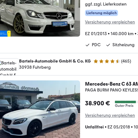
ggf. zzgl. Lieferkosten
Lieferung möglich
Versicherung vergleichen
EZ 01/2013
•
140.000 km
•
PDC
Sitzheizung
Bartels-Automobile GmbH & Co. KG
(
465
)
4.6 Sterne
30938 Fuhrberg
Mercedes-Benz C 63 
PAGA BURM PANO KEYLES
38.900 €
Guter Preis
Versicherung vergleichen
Unfallfrei
•
EZ 05/2018
•
10