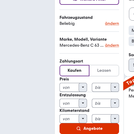
Fahrzeugzustand
Beliebig
ändern
M
Marke, Modell, Variante
B
Mercedes-Benz C 63 AMG
ändern
So
Zahlungsart
Kaufen
Leasen
Preis
To
Erstzulassung
Kilometerstand
Angebote