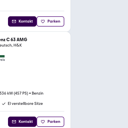
Kontakt
Parken
nz C 63 AMG
Deutsch, H&K
reis
336 kW (457 PS)
•
Benzin
El verstellbare Sitze
Kontakt
Parken