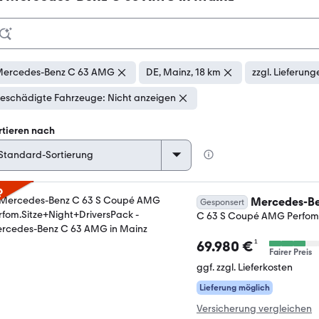
ercedes-Benz C 63 AMG
DE, Mainz, 18 km
zzgl. Lieferung
eschädigte Fahrzeuge: Nicht anzeigen
rtieren nach
p
Mercedes-Be
Gesponsert
C 63 S Coupé AMG Perfom.
¹
69.980 €
Fairer Preis
ggf. zzgl. Lieferkosten
Lieferung möglich
Versicherung vergleichen