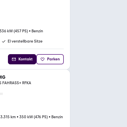
336 kW (457 PS)
•
Benzin
El verstellbare Sitze
Kontakt
Parken
AMG
S FAHRASS+ RFKA
3.315 km
•
350 kW (476 PS)
•
Benzin