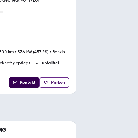
gepflegt Voll 19Zoll
s
.500 km
•
336 kW (457 PS)
•
Benzin
ckheft gepflegt
unfallfrei
Kontakt
Parken
AMG