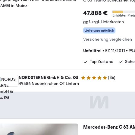
C 63 T AMG Scheckheft Top 
47.888 €
Erhöhter Prei
ggf. zzgl. Lieferkosten
Lieferung möglich
Versicherung vergleichen
Unfallfrei
•
EZ 11/2011
•
99
Top Zustand
Sche
NORDSTERNE GmbH & Co. KG
(
86
)
4.8 Sterne
49586 Neuenkirchen OT Lintern
Mercedes-Benz C 63 