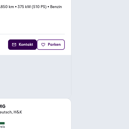
.850 km
•
375 kW (510 PS)
•
Benzin
Kontakt
Parken
AMG
Deutsch, H&K
reis