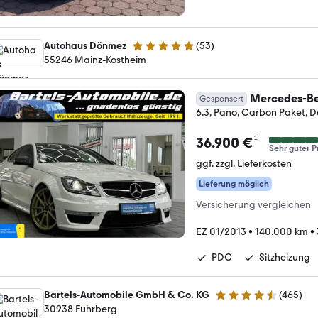
Autohaus Dönmez
(
53
)
4.8 Sterne
55246 Mainz-Kostheim
Mercedes-Be
Gesponsert
6.3, Pano, Carbon Paket, 
¹
36.900 €
Sehr guter P
ggf. zzgl. Lieferkosten
Lieferung möglich
Versicherung vergleichen
EZ 01/2013
•
140.000 km
•
PDC
Sitzheizung
Bartels-Automobile GmbH & Co. KG
(
465
)
4.6 Sterne
30938 Fuhrberg