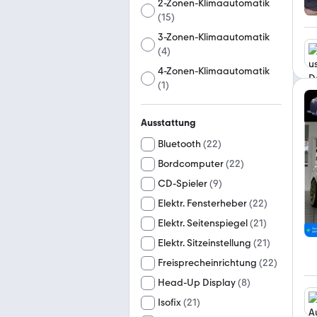
2-Zonen-Klimaautomatik
(
15
)
3-Zonen-Klimaautomatik
(
4
)
4-Zonen-Klimaautomatik
(
1
)
Ausstattung
Bluetooth
(
22
)
Bordcomputer
(
22
)
CD-Spieler
(
9
)
Elektr. Fensterheber
(
22
)
Elektr. Seitenspiegel
(
21
)
Elektr. Sitzeinstellung
(
21
)
Freisprecheinrichtung
(
22
)
Head-Up Display
(
8
)
Isofix
(
21
)