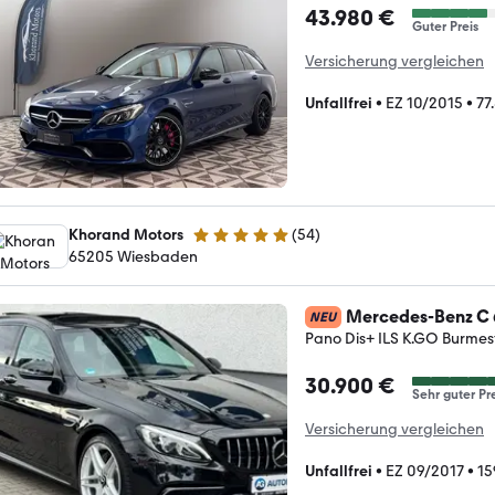
43.980 €
Guter Preis
Versicherung vergleichen
Unfallfrei
•
EZ 10/2015
•
77
Khorand Motors
(
54
)
4.8 Sterne
65205 Wiesbaden
Mercedes-Benz C
NEU
Pano Dis+ ILS K.GO Burmes
30.900 €
Sehr guter Pr
Versicherung vergleichen
Unfallfrei
•
EZ 09/2017
•
15