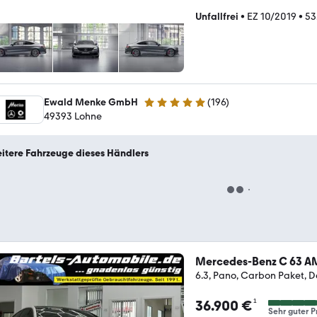
Unfallfrei
•
EZ 10/2019
•
53
Ewald Menke GmbH
(
196
)
4.9 Sterne
49393 Lohne
itere Fahrzeuge dieses Händlers
Mercedes-Benz C 63 
6.3, Pano, Carbon Paket, 
¹
36.900 €
Sehr guter P