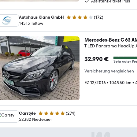
Assistenz-Paket Plus
Autohaus Klann GmbH
(
172
)
4 Sterne
14513 Teltow
Mercedes-Benz C 63 
T LED Panorama HeadUp 
32.990 €
Sehr guter Pre
Versicherung vergleichen
EZ 12/2016
•
104.950 km
•
Carstyle
(
274
)
4.8 Sterne
52382 Niederzier