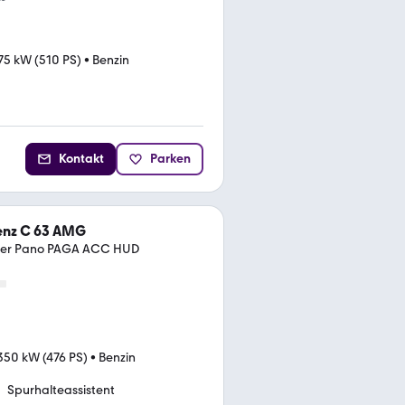
75 kW (510 PS)
•
Benzin
Kontakt
Parken
nz C 63 AMG
ter Pano PAGA ACC HUD
350 kW (476 PS)
•
Benzin
Spurhalteassistent