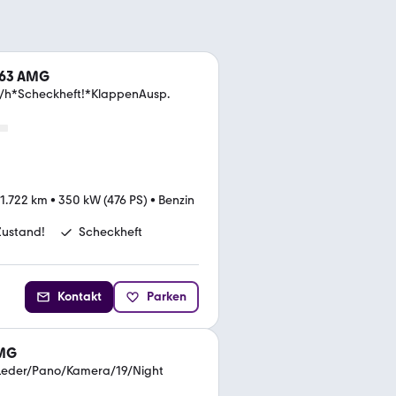
 63 AMG
h*Scheckheft!*KlappenAusp.
1.722 km
•
350 kW (476 PS)
•
Benzin
Zustand!
Scheckheft
Kontakt
Parken
AMG
eder/Pano/Kamera/19/Night