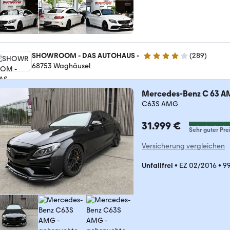
SHOWROOM - DAS AUTOHAUS -
(
289
)
4.2 Sterne
68753 Waghäusel
Mercedes-Benz C 63 
C63S AMG
31.999 €
Sehr guter Pre
Versicherung vergleichen
Unfallfrei
•
EZ 02/2016
•
9