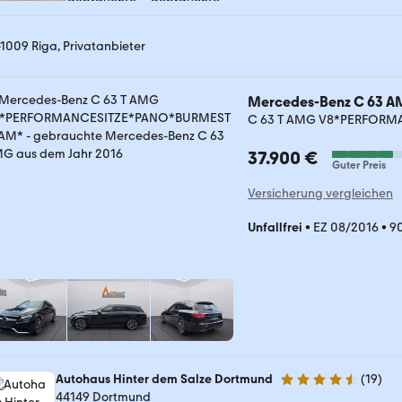
-1009 Riga, Privatanbieter
Mercedes-Benz C 63 
C 63 T AMG V8*PERFOR
37.900 €
Guter Preis
Versicherung vergleichen
Unfallfrei
•
EZ 08/2016
•
9
Autohaus Hinter dem Salze Dortmund
(
19
)
4.4 Sterne
44149 Dortmund