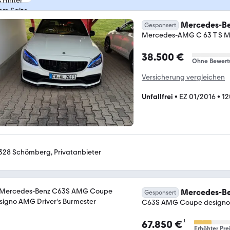
Mercedes-Be
Gesponsert
Mercedes-AMG C 63 T S 
38.500 €
Ohne Bewert
Versicherung vergleichen
Unfallfrei
•
EZ 01/2016
•
12
328 Schömberg, Privatanbieter
Mercedes-Be
Gesponsert
C63S AMG Coupe designo 
¹
67.850 €
Erhöhter Pre