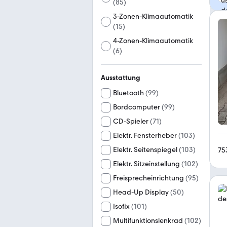
(
85
)
3-Zonen-Klimaautomatik
(
15
)
4-Zonen-Klimaautomatik
(
6
)
Ausstattung
Bluetooth
(
99
)
Bordcomputer
(
99
)
CD-Spieler
(
71
)
Elektr. Fensterheber
(
103
)
Elektr. Seitenspiegel
(
103
)
75
Elektr. Sitzeinstellung
(
102
)
Freisprecheinrichtung
(
95
)
Head-Up Display
(
50
)
Isofix
(
101
)
Multifunktionslenkrad
(
102
)