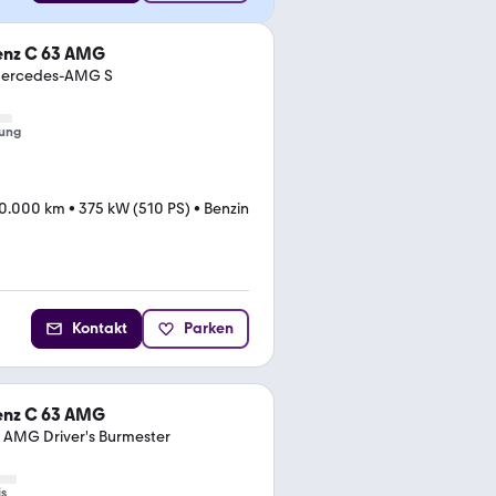
nz C 63 AMG
Mercedes-AMG S
ung
0.000 km
•
375 kW (510 PS)
•
Benzin
Kontakt
Parken
nz C 63 AMG
AMG Driver's Burmester
is