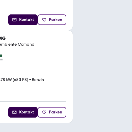
Kontakt
Parken
AMG
Ambiente Comand
is
478 kW (650 PS)
•
Benzin
Kontakt
Parken