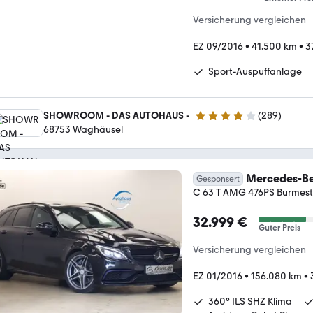
Versicherung vergleichen
EZ 09/2016
•
41.500 km
•
3
Sport-Auspuffanlage
SHOWROOM - DAS AUTOHAUS -
(
289
)
4.2 Sterne
68753 Waghäusel
Mercedes-Be
Gesponsert
C 63 T AMG 476PS Burmes
32.999 €
Guter Preis
Versicherung vergleichen
EZ 01/2016
•
156.080 km
•
360° ILS SHZ Klima