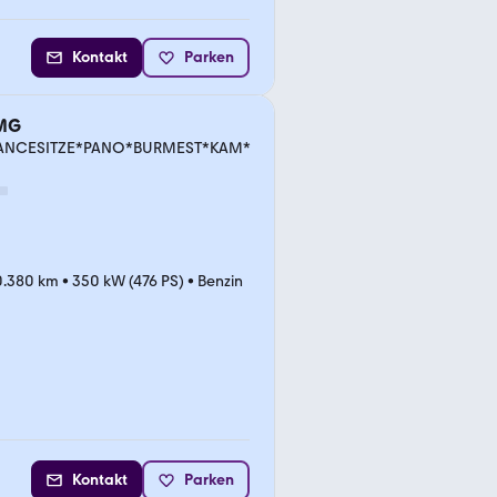
Kontakt
Parken
AMG
MANCESITZE*PANO*BURMEST*KAM*
0.380 km
•
350 kW (476 PS)
•
Benzin
Kontakt
Parken