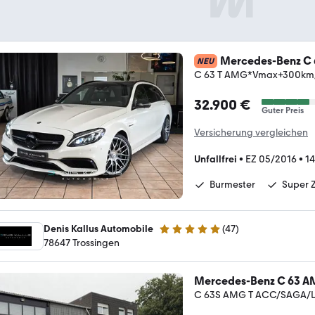
Mercedes-Benz C
NEU
C 63 T AMG*Vmax+300km/
32.900 €
Guter Preis
Versicherung vergleichen
Unfallfrei
•
EZ 05/2016
•
14
Burmester
Super 
Denis Kallus Automobile
(
47
)
5 Sterne
78647 Trossingen
Mercedes-Benz C 63 
C 63S AMG T ACC/SAGA/L