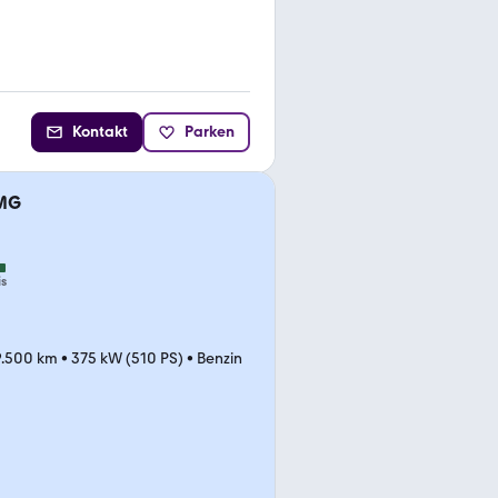
Kontakt
Parken
AMG
is
9.500 km
•
375 kW (510 PS)
•
Benzin