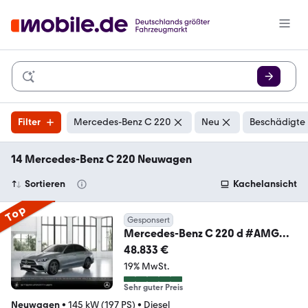
Filter
Mercedes-Benz C 220
Neu
Beschädigte 
14 Mercedes-Benz C 220 Neuwagen
Sortieren
Kachelansicht
Top
Gesponsert
Mercedes-Benz C 220 d #AMG
#DIGITAL LIGHT #AHK #NIGHT
48.833 €
#MEMORY
19% MwSt.
Sehr guter Preis
Neuwagen
•
145 kW (197 PS)
•
Diesel