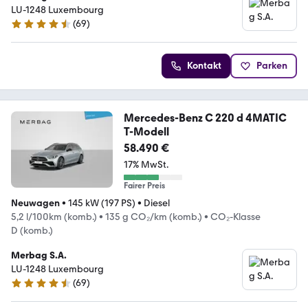
LU-1248 Luxembourg
(
69
)
4.4 Sterne
Kontakt
Parken
Mercedes-Benz C 220 d 4MATIC
T-Modell
58.490 €
17% MwSt.
Fairer Preis
Neuwagen
•
145 kW (197 PS)
•
Diesel
5,2 l/100km (komb.)
•
135 g CO₂/km (komb.)
•
CO₂-Klasse
D (komb.)
Merbag S.A.
LU-1248 Luxembourg
(
69
)
4.4 Sterne