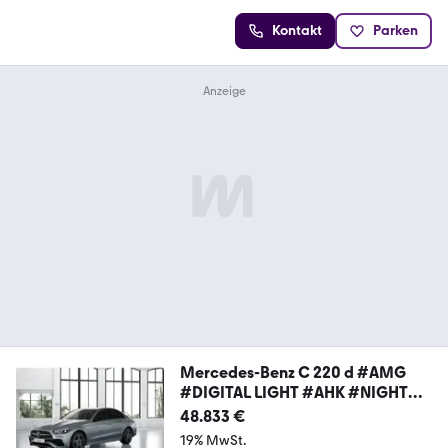
Kontakt
Parken
Mercedes-Benz C 220 d #AMG
#DIGITAL LIGHT #AHK #NIGHT
#MEMORY
48.833 €
19% MwSt.