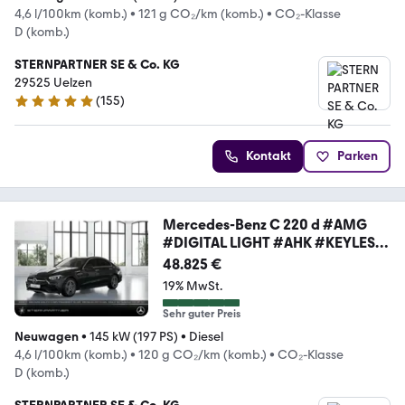
4,6 l/100km (komb.)
•
121 g CO₂/km (komb.)
•
CO₂-Klasse
D (komb.)
STERNPARTNER SE & Co. KG
29525 Uelzen
(
155
)
4.9 Sterne
Kontakt
Parken
Mercedes-Benz C 220 d #AMG
#DIGITAL LIGHT #AHK #KEYLESS
#MEMO
48.825 €
19% MwSt.
Sehr guter Preis
Neuwagen
•
145 kW (197 PS)
•
Diesel
4,6 l/100km (komb.)
•
120 g CO₂/km (komb.)
•
CO₂-Klasse
D (komb.)