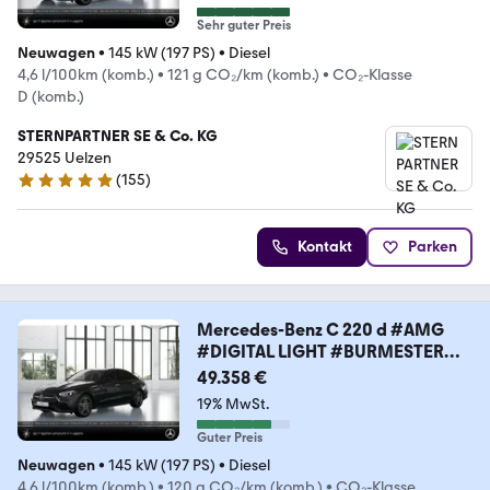
Sehr guter Preis
Neuwagen
•
145 kW (197 PS)
•
Diesel
4,6 l/100km (komb.)
•
121 g CO₂/km (komb.)
•
CO₂-Klasse
D (komb.)
STERNPARTNER SE & Co. KG
29525 Uelzen
(
155
)
4.9 Sterne
Kontakt
Parken
Mercedes-Benz C 220 d #AMG
#DIGITAL LIGHT #BURMESTER
#AHK #360
49.358 €
19% MwSt.
Guter Preis
Neuwagen
•
145 kW (197 PS)
•
Diesel
4,6 l/100km (komb.)
•
120 g CO₂/km (komb.)
•
CO₂-Klasse