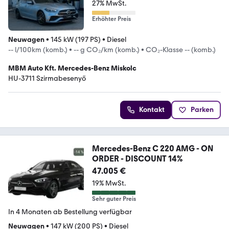
27% MwSt.
Erhöhter Preis
Neuwagen
•
145 kW (197 PS)
•
Diesel
-- l/100km (komb.)
•
-- g CO₂/km (komb.)
•
CO₂-Klasse -- (komb.)
MBM Auto Kft. Mercedes-Benz Miskolc
HU-3711 Szirmabesenyő
Kontakt
Parken
Mercedes-Benz C 220 AMG - ON
ORDER - DISCOUNT 14%
47.005 €
19% MwSt.
Sehr guter Preis
In 4 Monaten ab Bestellung verfügbar
Neuwagen
•
147 kW (200 PS)
•
Diesel