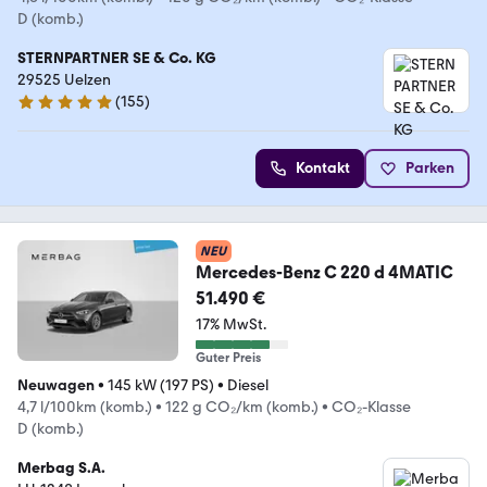
D (komb.)
STERNPARTNER SE & Co. KG
29525 Uelzen
(
155
)
4.9 Sterne
Kontakt
Parken
NEU
Mercedes-Benz C 220 d 4MATIC
51.490 €
17% MwSt.
Guter Preis
Neuwagen
•
145 kW (197 PS)
•
Diesel
4,7 l/100km (komb.)
•
122 g CO₂/km (komb.)
•
CO₂-Klasse
D (komb.)
Merbag S.A.