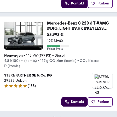
Kontakt
Parken
Mercedes-Benz C 220 d T #AMG
#DIG. LIGHT #AHK #KEYLESS
#MEMORY
53.993 €
19% MwSt.
Fairer Preis
Neuwagen
•
145 kW (197 PS)
•
Diesel
4,8 l/100km (komb.)
•
127 g CO₂/km (komb.)
•
CO₂-Klasse
D (komb.)
STERNPARTNER SE & Co. KG
29525 Uelzen
(
155
)
4.9 Sterne
Kontakt
Parken