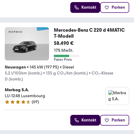
Kontakt
Parken
Mercedes-Benz C 220 d 4MATIC
T-Modell
58.490 €
17% MwSt.
Fairer Preis
Neuwagen
•
145 kW (197 PS)
•
Diesel
5,2 l/100km (komb.)
•
135 g CO₂/km (komb.)
•
CO₂-Klasse
D (komb.)
Merbag S.A.
LU-1248 Luxembourg
(
69
)
4.4 Sterne
Kontakt
Parken