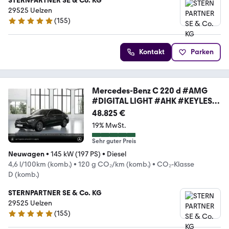
STERNPARTNER SE & Co. KG
29525 Uelzen
(
155
)
4.9 Sterne
Kontakt
Parken
Mercedes-Benz C 220 d #AMG
#DIGITAL LIGHT #AHK #KEYLESS
#MEMO
48.825 €
19% MwSt.
Sehr guter Preis
Neuwagen
•
145 kW (197 PS)
•
Diesel
4,6 l/100km (komb.)
•
120 g CO₂/km (komb.)
•
CO₂-Klasse
D (komb.)
STERNPARTNER SE & Co. KG
29525 Uelzen
(
155
)
4.9 Sterne