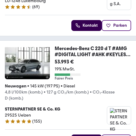
LU-1248 Luxembourg
(
69
)
4.4 Sterne
Kontakt
Parken
Mercedes-Benz C 220 d T #AMG
#DIGITAL LIGHT #AHK #KEYLESS-
GO
53.993 €
19% MwSt.
Fairer Preis
Neuwagen
•
145 kW (197 PS)
•
Diesel
4,8 l/100km (komb.)
•
127 g CO₂/km (komb.)
•
CO₂-Klasse
D (komb.)
STERNPARTNER SE & Co. KG
29525 Uelzen
(
155
)
4.9 Sterne