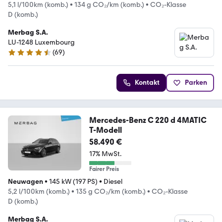
5,1 l/100km (komb.)
•
134 g CO₂/km (komb.)
•
CO₂-Klasse
D (komb.)
Merbag S.A.
LU-1248 Luxembourg
(
69
)
4.4 Sterne
Kontakt
Parken
Mercedes-Benz C 220 d 4MATIC
T-Modell
58.490 €
17% MwSt.
Fairer Preis
Neuwagen
•
145 kW (197 PS)
•
Diesel
5,2 l/100km (komb.)
•
135 g CO₂/km (komb.)
•
CO₂-Klasse
D (komb.)
Merbag S.A.