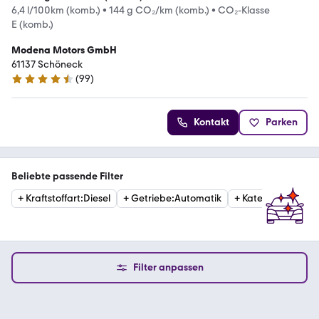
6,4 l/100km (komb.)
•
144 g CO₂/km (komb.)
•
CO₂-Klasse
E (komb.)
Modena Motors GmbH
61137 Schöneck
(
99
)
4.3 Sterne
Kontakt
Parken
Beliebte passende Filter
+
Kraftstoffart
:
Diesel
+
Getriebe
:
Automatik
+
Kategorie
:
Limous
Filter anpassen