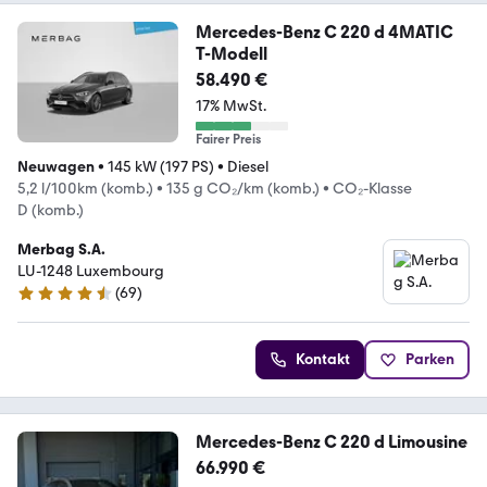
Mercedes-Benz C 220 d 4MATIC
T-Modell
58.490 €
17% MwSt.
Fairer Preis
Neuwagen
•
145 kW (197 PS)
•
Diesel
5,2 l/100km (komb.)
•
135 g CO₂/km (komb.)
•
CO₂-Klasse
D (komb.)
Merbag S.A.
LU-1248 Luxembourg
(
69
)
4.4 Sterne
Kontakt
Parken
Mercedes-Benz C 220 d Limousine
66.990 €