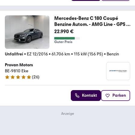
Mercedes-Benz C 180 Coupé
Benzine Autom. - AMG Line - GPS -
To
22.990 €
Guter Preis
Unfallfrei
•
EZ 12/2016
•
61.706 km
•
115 kW (156 PS)
•
Benzin
Provan Motors
BE-9810 Eke
(
26
)
5 Sterne
Kontakt
Parken