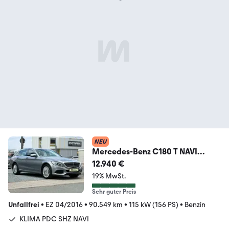
NEU
Mercedes-Benz C180 T NAVI
KLIMA SHZ TEMPOMAT PDC
12.940 €
19% MwSt.
Sehr guter Preis
Unfallfrei
•
EZ 04/2016
•
90.549 km
•
115 kW (156 PS)
•
Benzin
KLIMA PDC SHZ NAVI