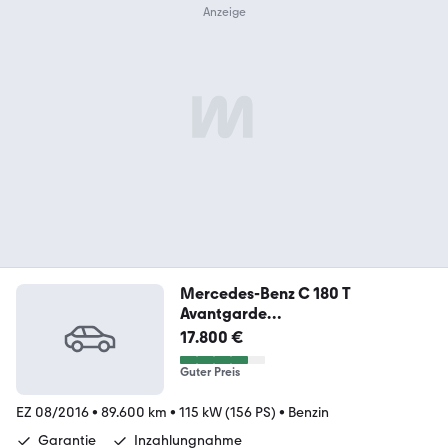
Mercedes-Benz C 180 T
Avantgarde
Multibeam/Easypack/NAVI
17.800 €
Guter Preis
EZ 08/2016
•
89.600 km
•
115 kW (156 PS)
•
Benzin
Garantie
Inzahlungnahme