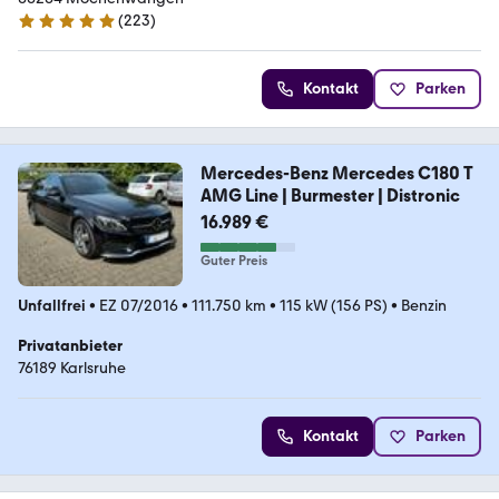
(
223
)
5 Sterne
Kontakt
Parken
Mercedes-Benz Mercedes C180 T
AMG Line | Burmester | Distronic
16.989 €
Guter Preis
Unfallfrei
•
EZ 07/2016
•
111.750 km
•
115 kW (156 PS)
•
Benzin
Privatanbieter
76189 Karlsruhe
Kontakt
Parken