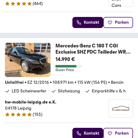
(
464
)
4.9 Sterne
Kontakt
Parken
Mercedes-Benz C 180 T CGI
Exclusive SHZ PDC Teilleder WR
LED
14.990 €
Guter Preis
Unfallfrei
•
EZ 12/2016
•
108.971 km
•
115 kW (156 PS)
•
Benzin
LED Scheinwerfer
Sitzheizung
Einparkhilfe v & h
hw-mobile-leipzig.de e.K.
04178 Leipzig
(
155
)
4.9 Sterne
Kontakt
Parken