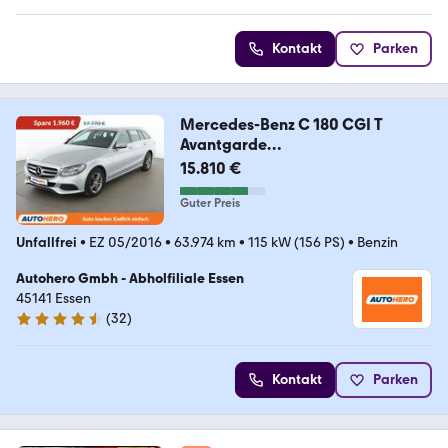
Kontakt
Parken
Mercedes-Benz C 180 CGI T
Avantgarde
*NAVI*TEMPO*PDC*SHZ*
15.810 €
Guter Preis
Unfallfrei
•
EZ 05/2016
•
63.974 km
•
115 kW (156 PS)
•
Benzin
Autohero Gmbh - Abholfiliale Essen
45141 Essen
(
32
)
4.7 Sterne
Kontakt
Parken