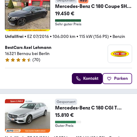
Gesponsert
NEU
Mercedes-Benz C 180 Coupe SHZ
NAVI AMG Style Burmester AMG
19.450 €
Sty
Sehr guter Preis
Unfallfrei
•
EZ 07/2016
•
106.000 km
•
115 kW (156 PS)
•
Benzin
BestCars Axel Lehmann
16321 Bernau bei Berlin
(
70
)
4.7 Sterne
Kontakt
Parken
Gesponsert
Mercedes-Benz C 180 CGI T
Avantgarde
15.810 €
*NAVI*TEMPO*PDC*SHZ*
Guter Preis