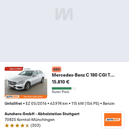
NEU
Mercedes-Benz C 180 CGI T
Avantgarde
15.810 €
*NAVI*TEMPO*PDC*SHZ*
Guter Preis
Unfallfrei
•
EZ 05/2016
•
63.974 km
•
115 kW (156 PS)
•
Benzin
Autohero GmbH - Abholstation Stuttgart
70825 Korntal-Münchingen
(
303
)
4.4 Sterne