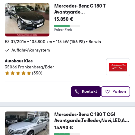
Mercedes-Benz C 180 T
Avantgarde
*Navi*Tempo*Shzg*2.Hd*
15.850 €
Fairer Preis
EZ 07/2016
•
103.800 km
•
115 kW (156 PS)
•
Benzin
Auffahr-Warnsystem
Autohaus Klee
35066 Frankenberg/Eder
(
350
)
4.9 Sterne
Kontakt
Parken
Mercedes-Benz C 180 T CGI
Avantgarde,Teilleder,Navi,LED,AH
K
15.990 €