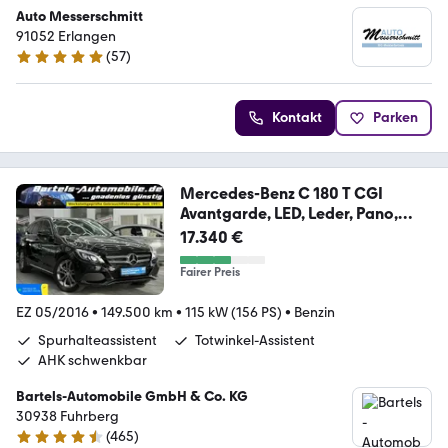
Auto Messerschmitt
91052 Erlangen
(
57
)
4.9 Sterne
Kontakt
Parken
Mercedes-Benz C 180 T CGI
Avantgarde, LED, Leder, Pano,
Navi
17.340 €
Fairer Preis
EZ 05/2016
•
149.500 km
•
115 kW (156 PS)
•
Benzin
Spurhalteassistent
Totwinkel-Assistent
AHK schwenkbar
Bartels-Automobile GmbH & Co. KG
30938 Fuhrberg
(
465
)
4.6 Sterne