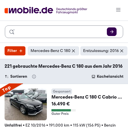
Filter
Mercedes-Benz C 180
Erstzulassung: 2016
221 gebrauchte Mercedes-Benz C 180 aus dem Jahr 2016
Sortieren
Kachelansicht
Top
Gesponsert
Mercedes-Benz C 180 C Cabrio C
180 AMG LINE
16.490 €
Guter Preis
Unfallfrei
•
EZ 10/2016
•
191.000 km
•
115 kW (156 PS)
•
Benzin