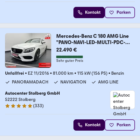
Kontakt
Parken
Mercedes-Benz C 180 AMG Line
"PANO-NAVI-LED-MULTI-PDC-
ALU"
22.490 €
Sehr guter Preis
Unfallfrei
•
EZ 11/2016
•
81.000 km
•
115 kW (156 PS)
•
Benzin
PANORAMADACH
NAVIGATION
AMG LINE
Autocenter Stolberg GmbH
52222 Stolberg
(
333
)
4.9 Sterne
Kontakt
Parken