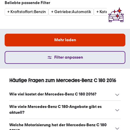
Beliebte passende Filter
+
Kraftstoffart
:
Benzin
+
Getriebe
:
Automatik
+
Kategorie
:
Limou
Mehr laden
Filter anpassen
Häufige Fragen zum Mercedes-Benz C 180 2016
Wie viel kostet der Mercedes-Benz C 180 2016?
Ein guter Preis für einen Mercedes-Benz C 180 2016 liegt
Wie viele Mercedes-Benz C 180-Angebote gibt es
zwischen 13.450 € und 18.000 €. (Stand: 8.8.2026)
aktuell?
Es gibt insgesamt 221 Mercedes-Benz C 180 bei
Welche Motorisierung hat der Mercedes-Benz C 180
mobile.de, davon 221 Gebraucht- und 0 Neuwagen.