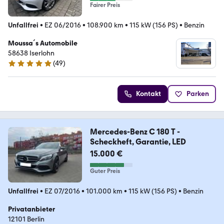
Fairer Preis
Unfallfrei
•
EZ 06/2016
•
108.900 km
•
115 kW (156 PS)
•
Benzin
Moussa´s Automobile
58638 Iserlohn
(
49
)
4.9 Sterne
Kontakt
Parken
Mercedes-Benz C 180 T -
Scheckheft, Garantie, LED
15.000 €
Guter Preis
Unfallfrei
•
EZ 07/2016
•
101.000 km
•
115 kW (156 PS)
•
Benzin
Privatanbieter
12101 Berlin