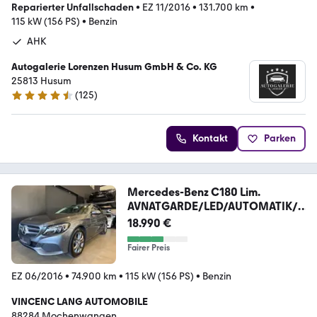
Reparierter Unfallschaden
•
EZ 11/2016
•
131.700 km
•
115 kW (156 PS)
•
Benzin
AHK
Autogalerie Lorenzen Husum GmbH & Co. KG
25813 Husum
(
125
)
4.3 Sterne
Kontakt
Parken
Mercedes-Benz C180 Lim.
AVNATGARDE/LED/AUTOMATIK/T
EIL-LEDER
18.990 €
Fairer Preis
EZ 06/2016
•
74.900 km
•
115 kW (156 PS)
•
Benzin
VINCENC LANG AUTOMOBILE
88284 Mochenwangen