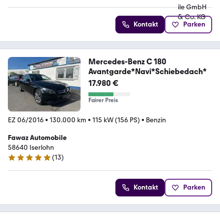
Kontakt
Parken
Mercedes-Benz C 180
Avantgarde*Navi*Schiebedach*
17.980 €
Fairer Preis
EZ 06/2016
•
130.000 km
•
115 kW (156 PS)
•
Benzin
Fawaz Automobile
58640 Iserlohn
(
13
)
5 Sterne
Kontakt
Parken