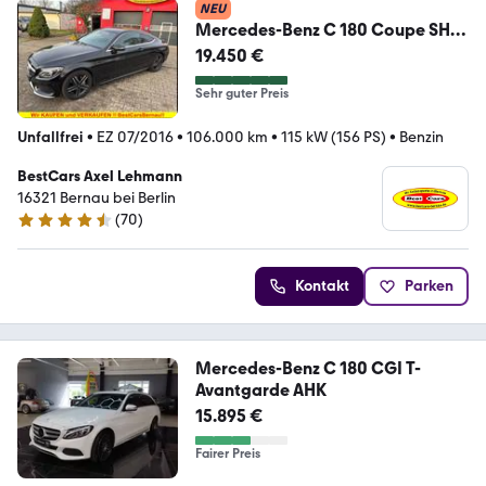
NEU
Mercedes-Benz C 180 Coupe SHZ
NAVI AMG Style Burmester AMG
19.450 €
Sty
Sehr guter Preis
Unfallfrei
•
EZ 07/2016
•
106.000 km
•
115 kW (156 PS)
•
Benzin
BestCars Axel Lehmann
16321 Bernau bei Berlin
(
70
)
4.7 Sterne
Kontakt
Parken
Mercedes-Benz C 180 CGI T-
Avantgarde AHK
15.895 €
Fairer Preis