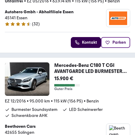
Unfallfrei
•
EZ 05/2016
•
63.974 km
•
115 kW (156 PS)
•
Benzin
Autohero Gmbh - Abholfiliale Essen
45141 Essen
(
32
)
4.7 Sterne
Kontakt
Parken
Mercedes-Benz C180 T CGI
AVANTGARDE LED BURMESTER
NAVI
15.900 €
Guter Preis
EZ 12/2016
•
95.000 km
•
115 kW (156 PS)
•
Benzin
Burmester Soundsystem
LED Scheinwerfer
Schwenkbare AHK
Beethoven Cars
42655 Solingen