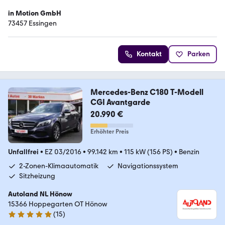
in Motion GmbH
73457 Essingen
Kontakt
Parken
Mercedes-Benz C180 T-Modell
CGI Avantgarde
20.990 €
Erhöhter Preis
Unfallfrei
•
EZ 03/2016
•
99.142 km
•
115 kW (156 PS)
•
Benzin
2-Zonen-Klimaautomatik
Navigationssystem
Sitzheizung
Autoland NL Hönow
15366 Hoppegarten OT Hönow
(
15
)
5 Sterne