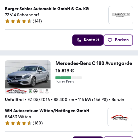
Burger Schloz Automobile GmbH & Co. KG
73614 Schorndorf
(
141
)
4.6 Sterne
Kontakt
Parken
Mercedes-Benz C 180 Avantgarde
15.819 €
Fairer Preis
Unfallfrei
•
EZ 05/2016
•
88.400 km
•
115 kW (156 PS)
•
Benzin
WH Autozentrum Witten/Hattingen GmbH
58453 Witten
(
180
)
4.3 Sterne