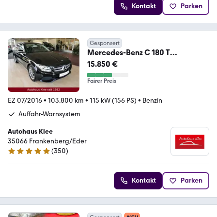
Kontakt
Parken
Gesponsert
Mercedes-Benz C 180 T
Avantgarde
15.850 €
*Navi*Tempo*Shzg*2.Hd*
Fairer Preis
EZ 07/2016
•
103.800 km
•
115 kW (156 PS)
•
Benzin
Auffahr-Warnsystem
Autohaus Klee
35066 Frankenberg/Eder
(
350
)
4.9 Sterne
Kontakt
Parken