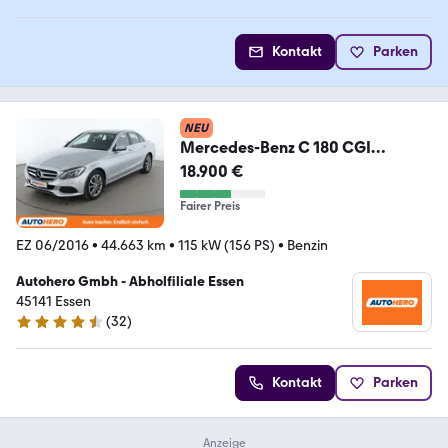
Kontakt
Parken
NEU
Mercedes-Benz C 180 CGI
Avantgarde
18.900 €
Aut.*NAVI*LED*PDC*360°
Fairer Preis
EZ 06/2016
•
44.663 km
•
115 kW (156 PS)
•
Benzin
Autohero Gmbh - Abholfiliale Essen
45141 Essen
(
32
)
4.7 Sterne
Kontakt
Parken