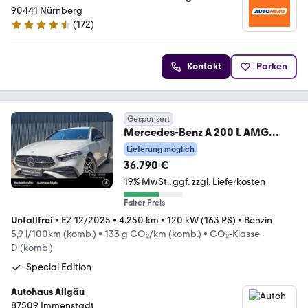
90441 Nürnberg
(
172
)
4.5 Sterne
Kontakt
Parken
Gesponsert
Mercedes-Benz A 200 L AMG
Night Special Ed. Distr Standhz
Lieferung möglich
AHK
36.790 €
19% MwSt.
ggf. zzgl. Lieferkosten
Fairer Preis
Unfallfrei
•
EZ 12/2025
•
4.250 km
•
120 kW (163 PS)
•
Benzin
5,9 l/100km (komb.)
•
133 g CO₂/km (komb.)
•
CO₂-Klasse
D (komb.)
Special Edition
Autohaus Allgäu
87509 Immenstadt