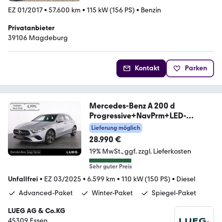
EZ 01/2017
•
57.600 km
•
115 kW (156 PS)
•
Benzin
Privatanbieter
39106 Magdeburg
Kontakt
Parken
Mercedes-Benz A 200 d
Progressive+NavPrm+LED-
HP+Sthzg+Totw+360
Lieferung möglich
28.990 €
19% MwSt.
ggf. zzgl. Lieferkosten
Sehr guter Preis
Unfallfrei
•
EZ 03/2025
•
6.599 km
•
110 kW (150 PS)
•
Diesel
Advanced-Paket
Winter-Paket
Spiegel-Paket
LUEG AG & Co.KG
45309 Essen