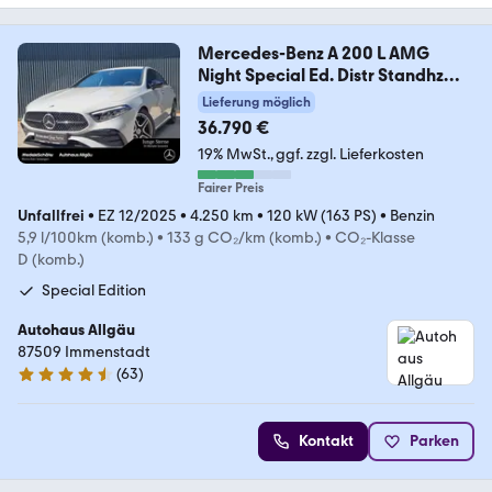
Mercedes-Benz A 200 L AMG
Night Special Ed. Distr Standhz
AHK
Lieferung möglich
36.790 €
19% MwSt.
ggf. zzgl. Lieferkosten
Fairer Preis
Unfallfrei
•
EZ 12/2025
•
4.250 km
•
120 kW (163 PS)
•
Benzin
5,9 l/100km (komb.)
•
133 g CO₂/km (komb.)
•
CO₂-Klasse
D (komb.)
Special Edition
Autohaus Allgäu
87509 Immenstadt
(
63
)
4.7 Sterne
Kontakt
Parken