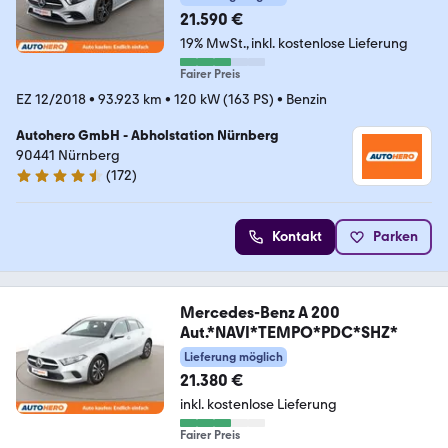
21.590 €
19% MwSt.
inkl. kostenlose Lieferung
Fairer Preis
EZ 12/2018
•
93.923 km
•
120 kW (163 PS)
•
Benzin
Autohero GmbH - Abholstation Nürnberg
90441 Nürnberg
(
172
)
4.5 Sterne
Kontakt
Parken
Mercedes-Benz A 200
Aut.*NAVI*TEMPO*PDC*SHZ*
Lieferung möglich
21.380 €
inkl. kostenlose Lieferung
Fairer Preis