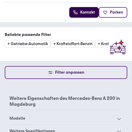
Kontakt
Parken
Beliebte passende Filter
+
Getriebe
:
Automatik
+
Kraftstoffart
:
Benzin
+
Kraftstoffart
:
Die
Filter anpassen
Weitere Eigenschaften des
Mercedes-Benz A 200 in
Magdeburg
Modelle
Mercedes-Benz 190
Mercedes-Benz 200
Weitere Spezifikationen