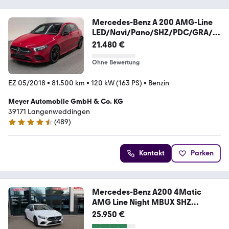
Mercedes-Benz A 200 AMG-Line
LED/Navi/Pano/SHZ/PDC/GRA/19
-LM
21.480 €
Ohne Bewertung
EZ 05/2018
•
81.500 km
•
120 kW (163 PS)
•
Benzin
Meyer Automobile GmbH & Co. KG
39171 Langenweddingen
(
489
)
4.6 Sterne
Kontakt
Parken
Mercedes-Benz A200 4Matic
AMG Line Night MBUX SHZ
Ambiente LED
25.950 €