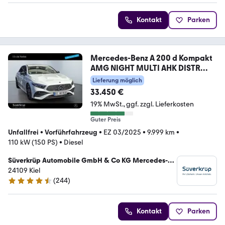
Kontakt
Parken
Mercedes-Benz A 200 d Kompakt
AMG NIGHT MULTI AHK DISTR
KAMERA
Lieferung möglich
33.450 €
19% MwSt.
ggf. zzgl. Lieferkosten
Guter Preis
Unfallfrei
•
Vorführfahrzeug
•
EZ 03/2025
•
9.999 km
•
110 kW (150 PS)
•
Diesel
Süverkrüp Automobile GmbH & Co KG Mercedes-
Benz Kiel
24109 Kiel
(
244
)
4.7 Sterne
Kontakt
Parken