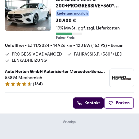
200+PROGRESSIVE+360°
+FAHRASIS.-P.+WINTER-P.+SH
Lieferung möglich
30.900 €
19% MwSt.
ggf. zzgl. Lieferkosten
Fairer Preis
Unfallfrei
•
EZ 11/2024
•
14.926 km
•
120 kW (163 PS)
•
Benzin
PROGESSIVE ADVANCED
FAHRASSIS.P. +360°+LED
LENKADHEIZUNG
Auto Herten GmbH Autorisierter Mercedes-Benz
PKW und Transporter Service
53894 Mechernich
(
164
)
4.7 Sterne
Kontakt
Parken