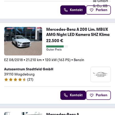
Kontakt
Parken
Mercedes-Benz A 200 Lim. MBUX
AMG Night LED Kamera SHZ Klima
22.500 €
Guter Preis
EZ 08/2018
•
21.210 km
•
120 kW (163 PS)
•
Benzin
Autozentrum Stadtfeld GmbH
39110 Magdeburg
(
21
)
4.7 Sterne
Kontakt
Parken
Mercedes-Benz A