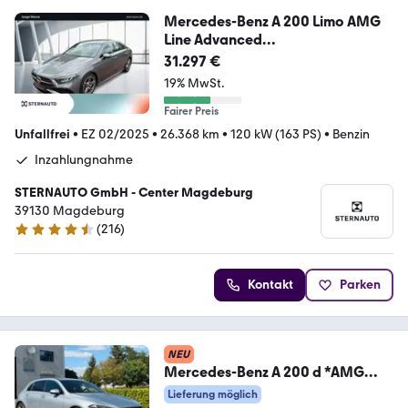
Mercedes-Benz A 200 Limo AMG
Line Advanced
RüKamWinterpaket
31.297 €
19% MwSt.
Fairer Preis
Unfallfrei
•
EZ 02/2025
•
26.368 km
•
120 kW (163 PS)
•
Benzin
Inzahlungnahme
STERNAUTO GmbH - Center Magdeburg
39130 Magdeburg
(
216
)
4.5 Sterne
Kontakt
Parken
NEU
Mercedes-Benz A 200 d *AMG
Line
Lieferung möglich