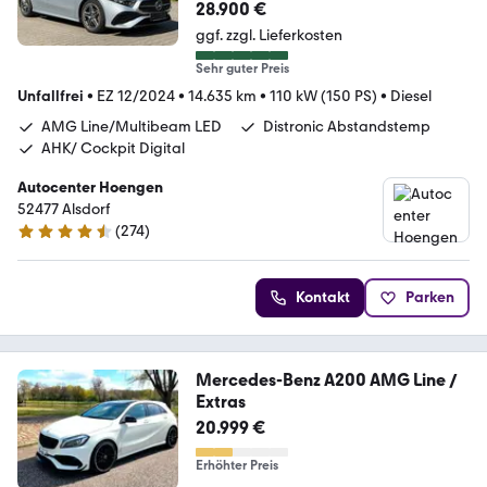
*MBUX*Kamera*KeyL*Ambiente*L
28.900 €
ED
ggf. zzgl. Lieferkosten
Sehr guter Preis
Unfallfrei
•
EZ 12/2024
•
14.635 km
•
110 kW (150 PS)
•
Diesel
AMG Line/Multibeam LED
Distronic Abstandstemp
AHK/ Cockpit Digital
Autocenter Hoengen
52477 Alsdorf
(
274
)
4.5 Sterne
Kontakt
Parken
Mercedes-Benz A200 AMG Line /
Extras
20.999 €
Erhöhter Preis