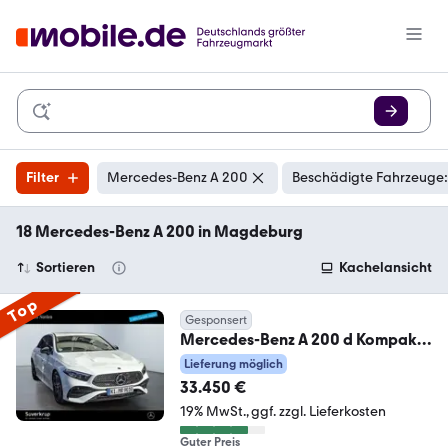
Filter
Mercedes-Benz A 200
Beschädigte Fahrzeuge:
18 Mercedes-Benz A 200 in Magdeburg
Sortieren
Kachelansicht
Top
Gesponsert
Mercedes-Benz A 200 d Kompakt
AMG NIGHT MULTI AHK DISTR
Lieferung möglich
KAMERA
33.450 €
19% MwSt.
ggf. zzgl. Lieferkosten
Guter Preis