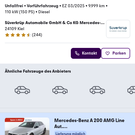
Unfallfrei
•
Vorführfahrzeug
•
EZ 03/2025
•
9.999 km
•
110 kW (150 PS)
•
Diesel
Süverkrüp Automobile GmbH & Co KG Mercedes-
Benz Kiel
24109 Kiel
(
244
)
4.7 Sterne
Kontakt
Parken
Ähnliche Fahrzeuge des Anbieters
Mercedes-Benz A 200 AMG Line
Aut.
*NAVI*VC*LED*360°*BURMESTER
Lieferung möglich