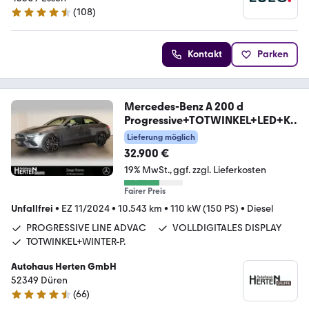
(
108
)
4.6 Sterne
Kontakt
Parken
Mercedes-Benz A 200 d
Progressive+TOTWINKEL+LED+KA
MERA+SITZH.
Lieferung möglich
32.900 €
19% MwSt.
ggf. zzgl. Lieferkosten
Fairer Preis
Unfallfrei
•
EZ 11/2024
•
10.543 km
•
110 kW (150 PS)
•
Diesel
PROGRESSIVE LINE ADVAC
VOLLDIGITALES DISPLAY
TOTWINKEL+WINTER-P.
Autohaus Herten GmbH
52349 Düren
(
66
)
4.7 Sterne