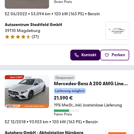
Guter Preis
EZ 06/2022
•
53.094 km
•
120 kW (163 PS)
•
Benzin
Autozentrum Stadtfeld GmbH
39110 Magdeburg
(
21
)
4.7 Sterne
Kontakt
Parken
Gesponsert
Mercedes-Benz A 200 AMG Line
Aut.
Lieferung möglich
*NAVI*VC*LED*360°*BURMESTER
21.590 €
19% MwSt.
inkl. kostenlose Lieferung
Fairer Preis
EZ 12/2018
•
93.923 km
•
120 kW (163 PS)
•
Benzin
Autohero GmbH - Abholstation Nürnberg