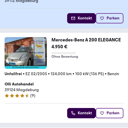
39112 Magdeburg
Kontakt
Parken
Mercedes-Benz A 200 ELEGANCE
4.950 €
Ohne Bewertung
Unfallfrei
•
EZ 02/2005
•
124.000 km
•
100 kW (136 PS)
•
Benzin
Olli Autohandel
39124 Magdeburg
(
9
)
4.4 Sterne
Kontakt
Parken