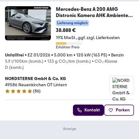
Mercedes-Benz A 200 AMG
Distronic Kamera AHK Ambiente
Sound.
Lieferung möglich
38.888 €
19% MwSt.
ggf. zzgl. Lieferkosten
Erhöhter Preis
Unfallfrei
•
EZ 01/2026
•
5.000 km
•
120 kW (163 PS)
•
Benzin
5,9 l/100km (komb.)
•
133 g CO₂/km (komb.)
•
CO₂-Klasse
D (komb.)
NORDSTERNE GmbH & Co. KG
49586 Neuenkirchen OT Lintern
(
86
)
4.8 Sterne
Kontakt
Parken