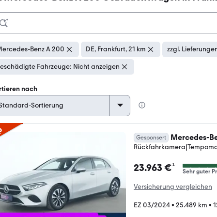
ercedes-Benz A 200
DE, Frankfurt, 21 km
zzgl. Lieferunge
eschädigte Fahrzeuge: Nicht anzeigen
rtieren nach
p
Mercedes-Be
Gesponsert
Rückfahrkamera|Tempomat
¹
23.963 €
Sehr guter Pr
Versicherung vergleichen
EZ 03/2024
•
25.489 km
•
1