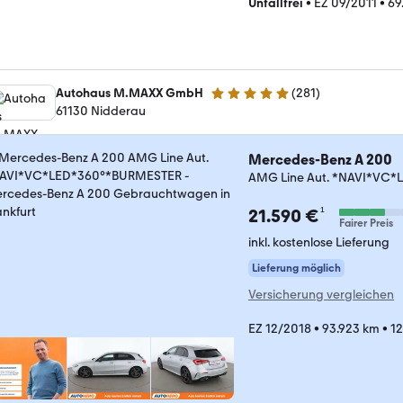
Unfallfrei
•
EZ 09/2011
•
69
Autohaus M.MAXX GmbH
(
281
)
4.9 Sterne
61130 Nidderau
Mercedes-Benz A 200
AMG Line Aut. *NAVI*VC
¹
21.590 €
Fairer Preis
inkl. kostenlose Lieferung
Lieferung möglich
Versicherung vergleichen
EZ 12/2018
•
93.923 km
•
12