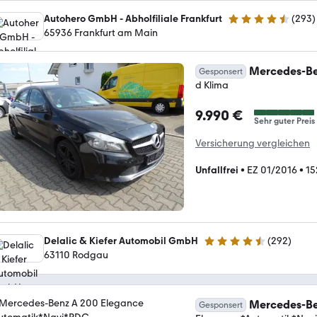
Autohero GmbH - Abholfiliale Frankfurt
(
293
)
4.6 Sterne
65936 Frankfurt am Main
Mercedes-Be
Gesponsert
d Klima
9.990 €
Sehr guter Preis
Versicherung vergleichen
Unfallfrei
•
EZ 01/2016
•
15
Delalic & Kiefer Automobil GmbH
(
292
)
4.7 Sterne
63110 Rodgau
Mercedes-Be
Gesponsert