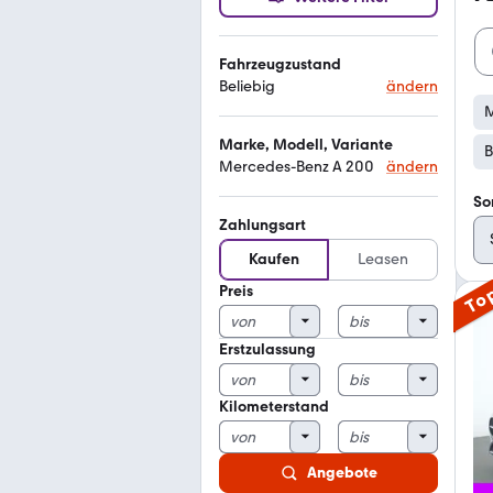
Fahrzeugzustand
Beliebig
ändern
M
Marke, Modell, Variante
B
Mercedes-Benz A 200
ändern
So
Zahlungsart
Kaufen
Leasen
Preis
To
Erstzulassung
Kilometerstand
Angebote