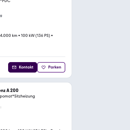
i*PDC
ng
24.000 km
•
100 kW (136 PS)
•
Kontakt
Parken
nz A 200
pomat*Sitzheizung