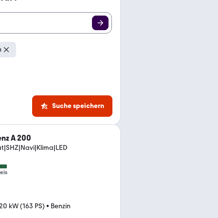
n
Suche speichern
nz A 200
|SHZ|Navi|Klima|LED
eis
20 kW (163 PS)
•
Benzin