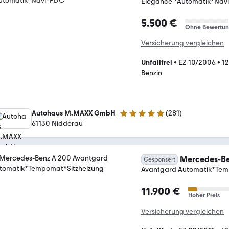
Elegance *Automatik*Nav
5.500 €
Ohne Bewertu
Versicherung vergleichen
Unfallfrei
•
EZ 10/2006
•
1
Benzin
Autohaus M.MAXX GmbH
(
281
)
4.9 Sterne
61130 Nidderau
Mercedes-Be
Gesponsert
Avantgard Automatik*Tem
11.900 €
Hoher Preis
Versicherung vergleichen