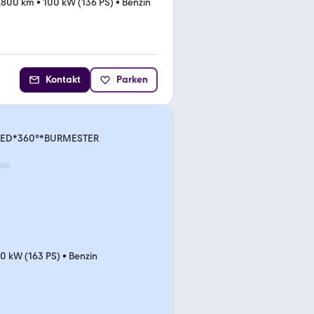
.800 km
•
100 kW (136 PS)
•
Benzin
Kontakt
Parken
*LED*360°*BURMESTER
0 kW (163 PS)
•
Benzin