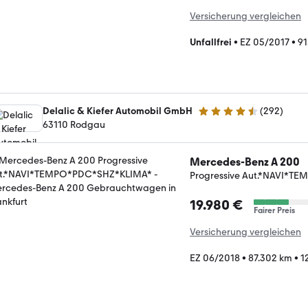
Versicherung vergleichen
Unfallfrei
•
EZ 05/2017
•
91
Delalic & Kiefer Automobil GmbH
(
292
)
4.7 Sterne
63110 Rodgau
Mercedes-Benz A 200
Progressive Aut.*NAVI*
19.980 €
Fairer Preis
Versicherung vergleichen
EZ 06/2018
•
87.302 km
•
1