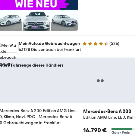
MeinAuto.de Gebrauchtwagen
(
526
)
4.7 Sterne
63128 Dietzenbach bei Frankfurt
itere Fahrzeuge dieses Händlers
Mercedes-Benz A 200
Edition AMG Line, LED, Kli
16.790 €
Guter Preis