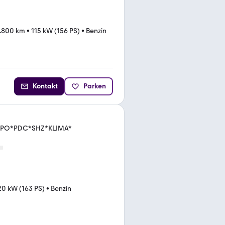
.800 km
•
115 kW (156 PS)
•
Benzin
Kontakt
Parken
TEMPO*PDC*SHZ*KLIMA*
20 kW (163 PS)
•
Benzin