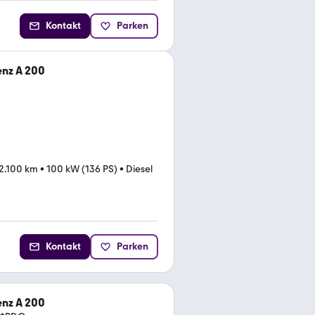
Kontakt
Parken
nz A 200
2.100 km
•
100 kW (136 PS)
•
Diesel
Kontakt
Parken
nz A 200