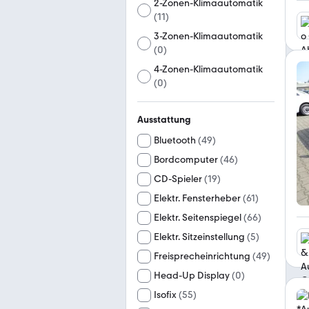
2-Zonen-Klimaautomatik
(
11
)
3-Zonen-Klimaautomatik
(
0
)
4-Zonen-Klimaautomatik
(
0
)
Ausstattung
Bluetooth
(
49
)
Bordcomputer
(
46
)
CD-Spieler
(
19
)
Elektr. Fensterheber
(
61
)
Elektr. Seitenspiegel
(
66
)
Elektr. Sitzeinstellung
(
5
)
Freisprecheinrichtung
(
49
)
Head-Up Display
(
0
)
Isofix
(
55
)