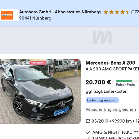
Autohero GmbH - Abholstation Nürnberg
(
17
4.5 Sterne
90441 Nürnberg
Mercedes-Benz A 200
A A 200 AMG SPORT PAKE
20.700 €
Fairer Preis
ggf. zzgl. Lieferkosten
Lieferung möglich
Versicherung vergleichen
EZ 05/2019
•
99.990 km
•
1
AMG & NIGHT PAKET**
1.HAND-MB.-SCHECKH