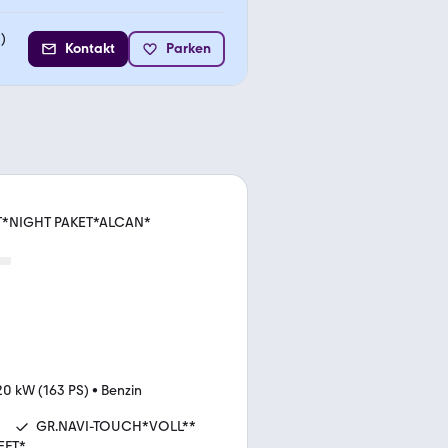
2
)
Kontakt
Parken
T*NIGHT PAKET*ALCAN*
20 kW (163 PS)
•
Benzin
GR.NAVI-TOUCH*VOLL**
EFT*