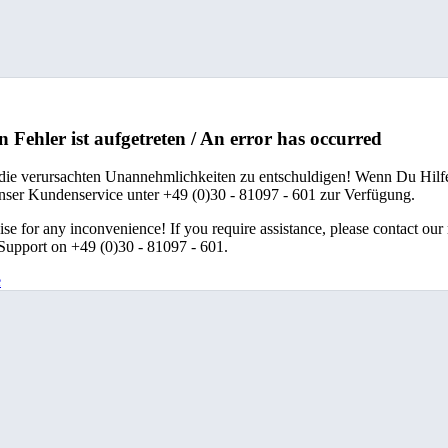
n Fehler ist aufgetreten / An error has occurred
 die verursachten Unannehmlichkeiten zu entschuldigen! Wenn Du Hilfe
unser Kundenservice unter +49 (0)30 - 81097 - 601 zur Verfügung.
se for any inconvenience! If you require assistance, please contact our
upport on +49 (0)30 - 81097 - 601.
e