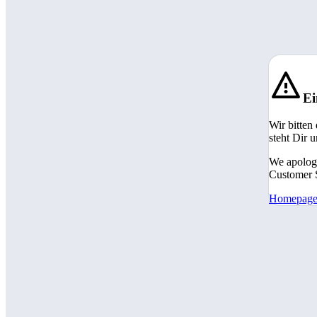
Ei
Wir bitten
steht Dir 
We apologi
Customer S
Homepag