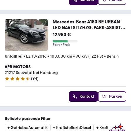
Mercedes-Benz A180 BE URBAN
LED NAVI SITZHZG. PARK-ASSIST
PDC
12.980 €
Fairer Preis
Unfallfrei
•
EZ 10/2016
•
100.000 km
•
90 kW (122 PS)
•
Benzin
APB MOTORS
21217 Seevetal bei Hamburg
(
94
)
4.6 Sterne
Kontakt
Parken
Beliebte passende Filter
+
Getriebe
:
Automatik
+
Kraftstoffart
:
Diesel
+
Kraftstoffart
:
Ben