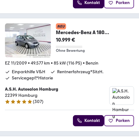
Kontakt
Parken
NEU
Mercedes-Benz A 180
Autotronic*2Vorb.Rentner*Servic
10.999 €
egepf*PDC V
Ohne Bewertung
EZ 11/2009
•
49.577 km
•
85 kW (116 PS)
•
Benzin
Einparkhilfe V&H
Rentnerfahrzeug*SitzH.
Servicegepf.*Historie
A.S.H. Autosalon Hamburg
22399 Hamburg
(
307
)
4.9 Sterne
Kontakt
Parken