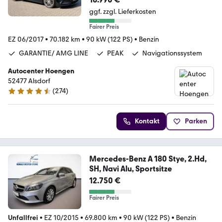
ggf. zzgl. Lieferkosten
Fairer Preis
EZ 06/2017
•
70.182 km
•
90 kW (122 PS)
•
Benzin
GARANTIE/ AMG LINE
PEAK
Navigationssystem
Autocenter Hoengen
52477 Alsdorf
(
274
)
4.5 Sterne
Kontakt
Parken
Mercedes-Benz A 180 Stye, 2.Hd,
SH, Navi Alu, Sportsitze
12.750 €
Fairer Preis
Unfallfrei
•
EZ 10/2015
•
69.800 km
•
90 kW (122 PS)
•
Benzin