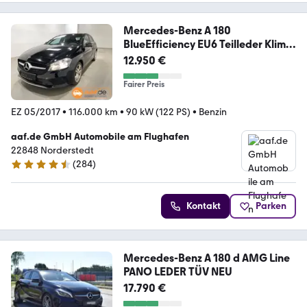
Mercedes-Benz A 180
BlueEfficiency EU6 Teilleder Klima
Navi PD
12.950 €
Fairer Preis
EZ 05/2017
•
116.000 km
•
90 kW (122 PS)
•
Benzin
aaf.de GmbH Automobile am Flughafen
22848 Norderstedt
(
284
)
4.4 Sterne
Kontakt
Parken
Mercedes-Benz A 180 d AMG Line
PANO LEDER TÜV NEU
17.790 €