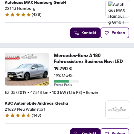
Autohaus MAX Hamburg GmbH
22143 Hamburg
(
428
)
5 Sterne
Kontakt
Parken
Mercedes-Benz A 180
Fahrassistenz Business Navi LED
19.790 €
19% MwSt.
Fairer Preis
EZ 05/2019
•
47.518 km
•
100 kW (136 PS)
•
Benzin
ABC Automobile Andreas Klecha
21629 Neu Wulmstorf
(
148
)
4.7 Sterne
Kontakt
Parken