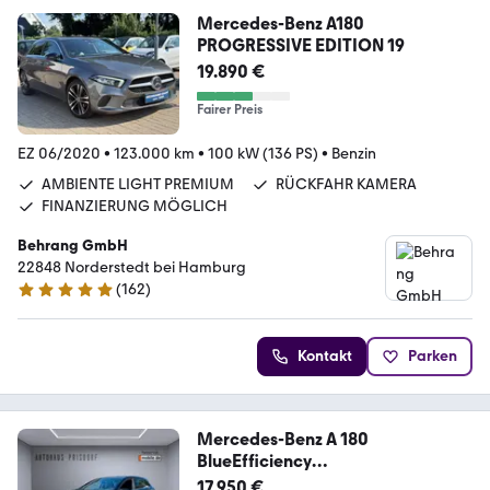
Mercedes-Benz A180
PROGRESSIVE EDITION 19
19.890 €
Fairer Preis
EZ 06/2020
•
123.000 km
•
100 kW (136 PS)
•
Benzin
AMBIENTE LIGHT PREMIUM
RÜCKFAHR KAMERA
FINANZIERUNG MÖGLICH
Behrang GmbH
22848 Norderstedt bei Hamburg
(
162
)
4.9 Sterne
Kontakt
Parken
Mercedes-Benz A 180
BlueEfficiency
AMG/Keyless/Leder/LED/
17.950 €