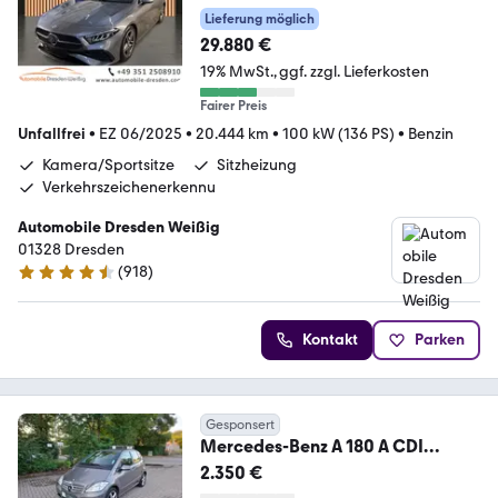
7G
Lieferung möglich
Tronic*Navi*DAB*KeyGo*MBUX*
29.880 €
19% MwSt.
ggf. zzgl. Lieferkosten
Fairer Preis
Unfallfrei
•
EZ 06/2025
•
20.444 km
•
100 kW (136 PS)
•
Benzin
Kamera/Sportsitze
Sitzheizung
Verkehrszeichenerkennu
Automobile Dresden Weißig
01328 Dresden
(
918
)
4.4 Sterne
Kontakt
Parken
Gesponsert
Mercedes-Benz A 180 A CDI
2.Hand Langstreckenfahrzeug
2.350 €
Top Zu.