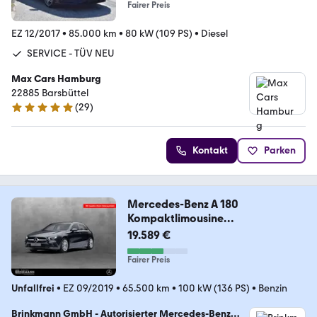
Fairer Preis
EZ 12/2017
•
85.000 km
•
80 kW (109 PS)
•
Diesel
SERVICE - TÜV NEU
Max Cars Hamburg
22885 Barsbüttel
(
29
)
4.9 Sterne
Kontakt
Parken
Mercedes-Benz A 180
Kompaktlimousine
Progressive/LED/SHZ/Klima
19.589 €
Fairer Preis
Unfallfrei
•
EZ 09/2019
•
65.500 km
•
100 kW (136 PS)
•
Benzin
Brinkmann GmbH - Autorisierter Mercedes-Benz