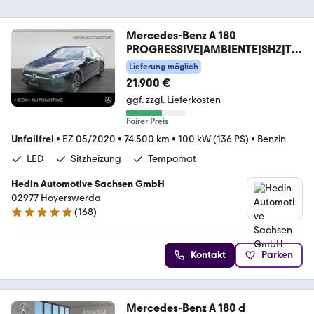
Mercedes-Benz A 180
PROGRESSIVE|AMBIENTE|SHZ|TE
MP|LED
Lieferung möglich
21.900 €
ggf. zzgl. Lieferkosten
Fairer Preis
Unfallfrei
•
EZ 05/2020
•
74.500 km
•
100 kW (136 PS)
•
Benzin
LED
Sitzheizung
Tempomat
Hedin Automotive Sachsen GmbH
02977 Hoyerswerda
(
168
)
4.8 Sterne
Kontakt
Parken
Mercedes-Benz A 180 d