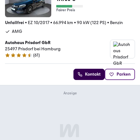
Fairer Preis
Unfallfrei
•
EZ 10/2017
•
66.994 km
•
90 kW (122 PS)
•
Benzin
AMG
Autohaus Prisdorf GbR
25497 Prisdorf bei Hamburg
(
61
)
4.6 Sterne
Kontakt
Parken