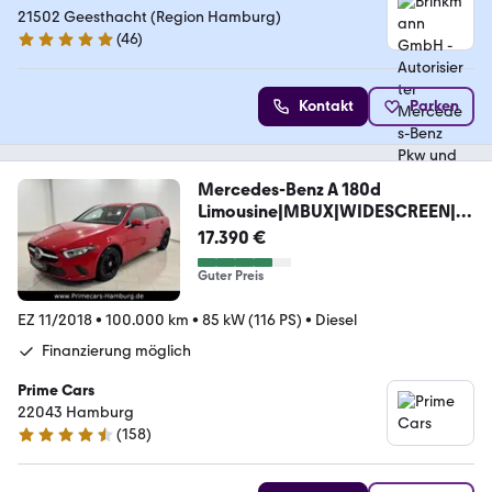
Pkw und Transporter Service
21502 Geesthacht (Region Hamburg)
(
46
)
5 Sterne
Kontakt
Parken
Mercedes-Benz A 180d
Limousine|MBUX|WIDESCREEN|A
HK|KAMERA|F1|
17.390 €
Guter Preis
EZ 11/2018
•
100.000 km
•
85 kW (116 PS)
•
Diesel
Finanzierung möglich
Prime Cars
22043 Hamburg
(
158
)
4.7 Sterne