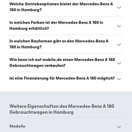
Der Mercedes-Benz A 180 in Hamburg hat Leistungen
Welche Getriebeoptionen bietet der Mercedes-Benz A
zwischen 109 und 136 PS. (Stand: 7.8.2026)
180 in Hamburg?
Der Mercedes-Benz A 180 in Hamburg ist mit
In welchen Farben ist der Mercedes-Benz A 180 in
automatischem und manuellem Getriebe erhältlich.
Hamburg erhältlich?
(Stand: 7.8.2026)
Den Mercedes-Benz A 180 in Hamburg gibt es in
In welchen Bauformen gibt es den Mercedes-Benz A
folgenden Farben: schwarz, grau, weiß, silber, rot, blau,
180 in Hamburg?
braun und gold. Die häufigste Farbe ist schwarz. (Stand:
7.8.2026)
Den Mercedes-Benz A 180 in Hamburg gibt es in
Wie kann ich auf mobile.de einen Mercedes-Benz A 180
folgenden Bauformen: Limousine. (Stand: 7.8.2026)
Gebrauchtwagen verkaufen?
Alle Informationen zum Verkauf an mobile.de-
Ist eine Finanzierung für Mercedes-Benz A 180 möglich?
Ankaufstationen oder per Inserat auf mobile.de gibt es
auf unserer
Auto verkaufen
Seite.
Ja, ein Großteil der Angebote auf mobile.de kann
entweder über den Händler oder einen Autokredit
finanziert werden. Die ungefähre Rate kann auf der
Weitere Eigenschaften des
Mercedes-Benz A 180
jeweiligen Angebotsseite berechnet werden.
Gebrauchtwagen in Hamburg
Modelle