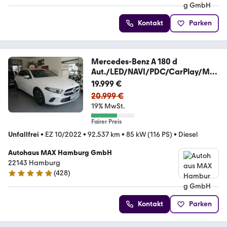
Kontakt
Parken
Mercedes-Benz A 180 d
Aut./LED/NAVI/PDC/CarPlay/Mo
dell.2023!
19.999 €
20.999 €
19% MwSt.
Fairer Preis
Unfallfrei
•
EZ 10/2022
•
92.537 km
•
85 kW (116 PS)
•
Diesel
Autohaus MAX Hamburg GmbH
22143 Hamburg
(
428
)
5 Sterne
Kontakt
Parken