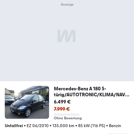
Mercedes-Benz A 180 5-
türig/AUTOTRONIC/KLIMA/NAVI/
PDC/1-HAND
6.499 €
7.999 €
Ohne Bewertung
Unfallfrei
•
EZ 06/2010
•
135.000 km
•
85 kW (116 PS)
•
Benzin