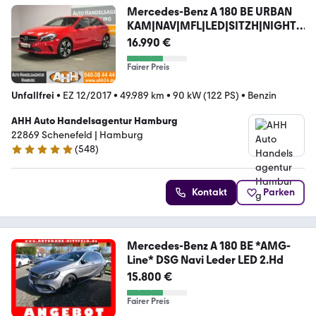
Mercedes-Benz A 180 BE URBAN
KAM|NAV|MFL|LED|SITZH|NIGHT|1
8Z!!
16.990 €
Fairer Preis
Unfallfrei
•
EZ 12/2017
•
49.989 km
•
90 kW (122 PS)
•
Benzin
AHH Auto Handelsagentur Hamburg
22869 Schenefeld | Hamburg
(
548
)
4.8 Sterne
Kontakt
Parken
Mercedes-Benz A 180 BE *AMG-
Line* DSG Navi Leder LED 2.Hd
15.800 €
Fairer Preis