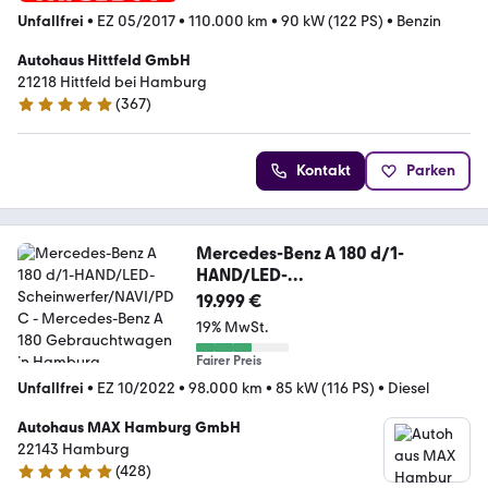
Unfallfrei
•
EZ 05/2017
•
110.000 km
•
90 kW (122 PS)
•
Benzin
Autohaus Hittfeld GmbH
21218 Hittfeld bei Hamburg
(
367
)
5 Sterne
Kontakt
Parken
Mercedes-Benz A 180 d/1-
HAND/LED-
Scheinwerfer/NAVI/PDC
19.999 €
19% MwSt.
Fairer Preis
Unfallfrei
•
EZ 10/2022
•
98.000 km
•
85 kW (116 PS)
•
Diesel
Autohaus MAX Hamburg GmbH
22143 Hamburg
(
428
)
5 Sterne