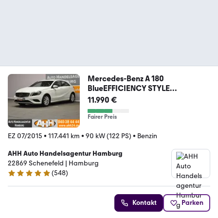
Mercedes-Benz A 180
BlueEFFICIENCY STYLE
TEMP|MFL|BI-XEN|SITZH
11.990 €
Fairer Preis
EZ 07/2015
•
117.441 km
•
90 kW (122 PS)
•
Benzin
AHH Auto Handelsagentur Hamburg
22869 Schenefeld | Hamburg
(
548
)
4.8 Sterne
Kontakt
Parken