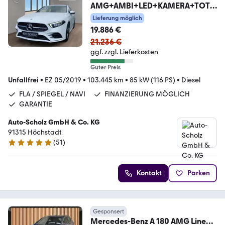
AMG+AMBI+LED+KAMERA+TOT
WINKEL+WIDESCREEN
Lieferung möglich
19.886 €
21.236 €
ggf. zzgl. Lieferkosten
Guter Preis
Unfallfrei
•
EZ 05/2019
•
103.445 km
•
85 kW (116 PS)
•
Diesel
FLA / SPIEGEL / NAVI
FINANZIERUNG MÖGLICH
GARANTIE
Auto-Scholz GmbH & Co. KG
91315 Höchstadt
(
51
)
4.8 Sterne
Kontakt
Parken
Gesponsert
Mercedes-Benz A 180 AMG Line