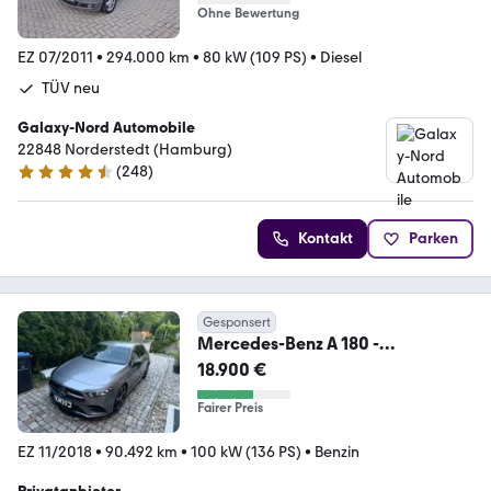
Ohne Bewertung
EZ 07/2011
•
294.000 km
•
80 kW (109 PS)
•
Diesel
TÜV neu
Galaxy-Nord Automobile
22848 Norderstedt (Hamburg)
(
248
)
4.4 Sterne
Kontakt
Parken
Gesponsert
Mercedes-Benz A 180 -
AMG|AMBIENTE|MBUX|SHZ|KAM
18.900 €
Fairer Preis
EZ 11/2018
•
90.492 km
•
100 kW (136 PS)
•
Benzin