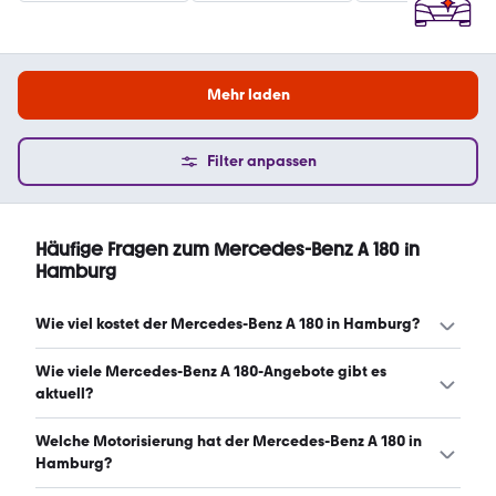
Mehr laden
Filter anpassen
Häufige Fragen zum Mercedes-Benz A 180 in
Hamburg
Wie viel kostet der Mercedes-Benz A 180 in Hamburg?
Ein guter Preis für einen Mercedes-Benz A 180 in Hamburg
Wie viele Mercedes-Benz A 180-Angebote gibt es
liegt zwischen 7.924 € und 24.822 €. (Stand: 7.8.2026)
aktuell?
Es gibt insgesamt 142 Mercedes-Benz A 180 bei
Welche Motorisierung hat der Mercedes-Benz A 180 in
mobile.de, davon 142 Gebraucht- und 0 Neuwagen.
Hamburg?
(Stand: 7.8.2026)