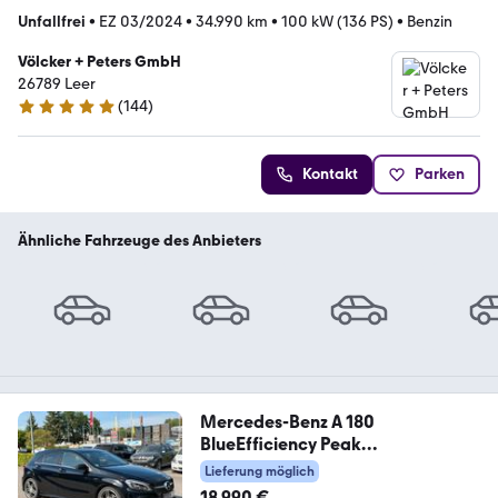
Unfallfrei
•
EZ 03/2024
•
34.990 km
•
100 kW (136 PS)
•
Benzin
Völcker + Peters GmbH
26789 Leer
(
144
)
4.9 Sterne
Kontakt
Parken
Ähnliche Fahrzeuge des Anbieters
Mercedes-Benz A 180
BlueEfficiency Peak
Garantie*Amg Line*KeyL
Lieferung möglich
18.990 €