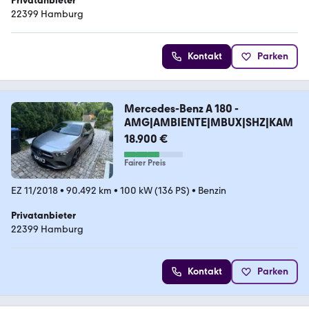
Privatanbieter
22399 Hamburg
Kontakt
Parken
Mercedes-Benz A 180 -
AMG|AMBIENTE|MBUX|SHZ|KAM
18.900 €
Fairer Preis
EZ 11/2018
•
90.492 km
•
100 kW (136 PS)
•
Benzin
Privatanbieter
22399 Hamburg
Kontakt
Parken