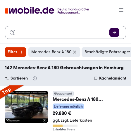
Filter
Mercedes-Benz A 180
Beschädigte Fahrzeuge: 
142 Mercedes-Benz A 180 Gebrauchtwagen in Hamburg
Sortieren
Kachelansicht
Top
Gesponsert
Mercedes-Benz A 180
+AUTOMATIK+PANO+TOTWINKEL
Lieferung möglich
+360+KEYLESS+
29.880 €
ggf. zzgl. Lieferkosten
Erhöhter Preis