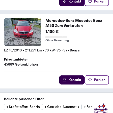
Kontakt
Parken
Mercedes-Benz Mecedes Benz
A150 Zum Verkaufen
1.100 €
Ohne Bewertung
EZ 10/2010
•
211.291 km
•
70 kW (95 PS)
•
Benzin
Privatanbieter
45889 Gelsenkirchen
Kontakt
Parken
Beliebte passende Filter
+
Kraftstoffart
:
Benzin
+
Getriebe
:
Automatik
+
Fahrzeugzustan