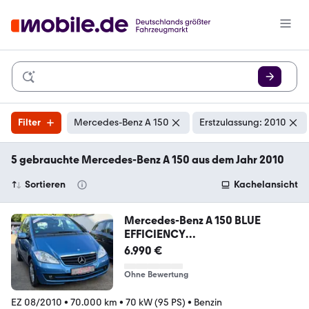
Filter
Mercedes-Benz A 150
Erstzulassung: 2010
5 gebrauchte Mercedes-Benz A 150 aus dem Jahr 2010
Sortieren
Kachelansicht
Mercedes-Benz A 150 BLUE
EFFICIENCY
KLIMA+SHZ+2.HAND+PDC VOR+H
6.990 €
Ohne Bewertung
EZ 08/2010
•
70.000 km
•
70 kW (95 PS)
•
Benzin