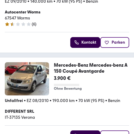
EZ 09/2010
•
140.000 km
•
70 kW (95 PS)
•
Benzin
Autocenter Worms
67547 Worms
(
6
)
1.7 Sterne
Kontakt
Parken
Mercedes-Benz Mercedes-benz A
150 Coupé Avantgarde
3.900 €
Ohne Bewertung
Unfallfrei
•
EZ 08/2010
•
190.000 km
•
70 kW (95 PS)
•
Benzin
DIFFERENT SRL
IT-37135 Verona