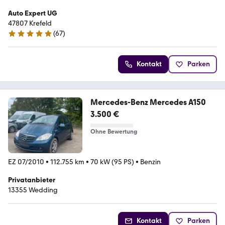
Auto Expert UG
47807 Krefeld
(
67
)
5 Sterne
Kontakt
Parken
Mercedes-Benz Mercedes A150
3.500 €
Ohne Bewertung
EZ 07/2010
•
112.755 km
•
70 kW (95 PS)
•
Benzin
Privatanbieter
13355 Wedding
Kontakt
Parken