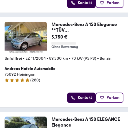
Kontakt
Parken
Mercedes-Benz A 150 Elegance
**TÜV
NEU/2.HAND/XENON/SHZ**
3.750 €
Ohne Bewertung
Unfallfrei
•
EZ 11/2004
•
89.500 km
•
70 kW (95 PS)
•
Benzin
Andreas Hofele Automobile
73092 Heiningen
(
280
)
4.8 Sterne
Kontakt
Parken
Mercedes-Benz A 150 ELEGANCE
Elegance