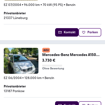
EZ 07/2004
•
96.000 km
•
70 kW (95 PS)
•
Benzin
Privatanbieter
21337 Lüneburg
Kontakt
Parken
NEU
Mercedes-Benz Mercedes A150
fahrbereit
3.730 €
Ohne Bewertung
EZ 06/2004
•
128.000 km
•
Benzin
Privatanbieter
13187 Pankow