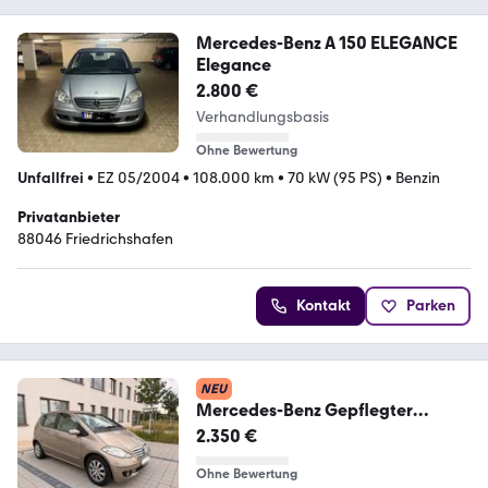
Mercedes-Benz A 150 ELEGANCE
Elegance
2.800 €
Verhandlungsbasis
Ohne Bewertung
Unfallfrei
•
EZ 05/2004
•
108.000 km
•
70 kW (95 PS)
•
Benzin
Privatanbieter
88046 Friedrichshafen
Kontakt
Parken
NEU
Mercedes-Benz Gepflegter
Mercedes A150 Tüv 08/28
2.350 €
Klima,N...
Ohne Bewertung