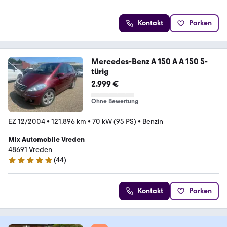
Kontakt
Parken
Mercedes-Benz A 150 A A 150 5-
türig
2.999 €
Ohne Bewertung
EZ 12/2004
•
121.896 km
•
70 kW (95 PS)
•
Benzin
Mix Automobile Vreden
48691 Vreden
(
44
)
5 Sterne
Kontakt
Parken