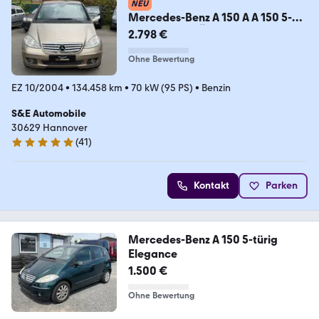
NEU
Mercedes-Benz A 150 A A 150 5-
türig, Klima, TÜV Neu
2.798 €
Ohne Bewertung
EZ 10/2004
•
134.458 km
•
70 kW (95 PS)
•
Benzin
S&E Automobile
30629 Hannover
(
41
)
4.9 Sterne
Kontakt
Parken
Mercedes-Benz A 150 5-türig
Elegance
1.500 €
Ohne Bewertung