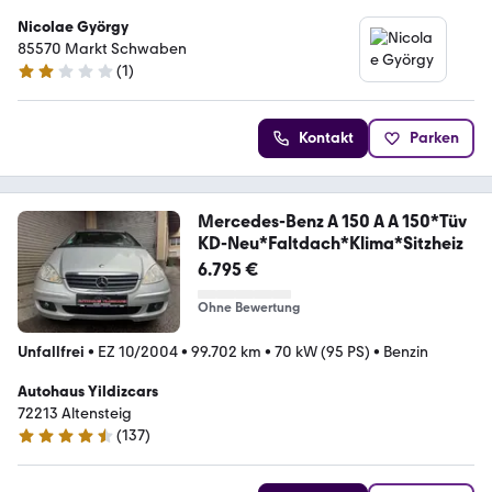
Nicolae György
85570 Markt Schwaben
(
1
)
2 Sterne
Kontakt
Parken
Mercedes-Benz A 150 A A 150*Tüv
KD-Neu*Faltdach*Klima*Sitzheiz
6.795 €
Ohne Bewertung
Unfallfrei
•
EZ 10/2004
•
99.702 km
•
70 kW (95 PS)
•
Benzin
Autohaus Yildizcars
72213 Altensteig
(
137
)
4.4 Sterne