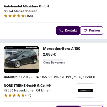
Autohandel Alhaidare GmbH
88074 Meckenbeuren
(
164
)
4.8 Sterne
Kontakt
Parken
Mercedes-Benz A 150
2.888 €
Ohne Bewertung
Unfallfrei
•
EZ 10/2004
•
156.850 km
•
70 kW (95 PS)
•
Benzin
NORDSTERNE GmbH & Co. KG
49586 Neuenkirchen OT Lintern
(
86
)
4.8 Sterne