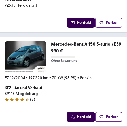
72535 Heroldstatt
Kontakt
Parken
Mercedes-Benz A 150 5-türig /E59
990 €
Ohne Bewertung
EZ 12/2004
•
197.220 km
•
70 kW (95 PS)
•
Benzin
KFZ - An und Verkauf
39118 Magdeburg
(
8
)
4.3 Sterne
Kontakt
Parken