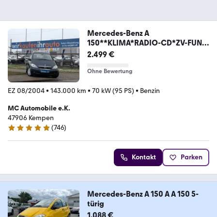
Mercedes-Benz A
150**KLIMA*RADIO-CD*ZV-FUNK
!!
2.499 €
Ohne Bewertung
EZ 08/2004
•
143.000 km
•
70 kW (95 PS)
•
Benzin
MC Automobile e.K.
47906 Kempen
(
746
)
4.8 Sterne
Kontakt
Parken
Mercedes-Benz A 150 A A 150 5-
türig
1.088 €