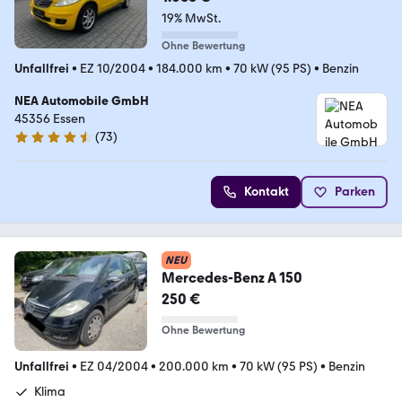
19% MwSt.
Ohne Bewertung
Unfallfrei
•
EZ 10/2004
•
184.000 km
•
70 kW (95 PS)
•
Benzin
NEA Automobile GmbH
45356 Essen
(
73
)
4.6 Sterne
Kontakt
Parken
NEU
Mercedes-Benz A 150
250 €
Ohne Bewertung
Unfallfrei
•
EZ 04/2004
•
200.000 km
•
70 kW (95 PS)
•
Benzin
Klima