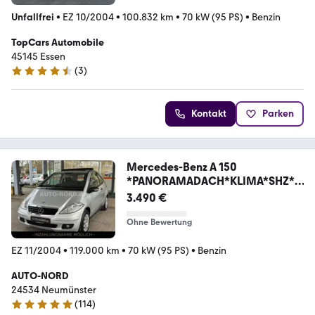
Unfallfrei
•
EZ 10/2004
•
100.832 km
•
70 kW (95 PS)
•
Benzin
TopCars Automobile
45145 Essen
(
3
)
4.7 Sterne
Kontakt
Parken
Mercedes-Benz A 150
*PANORAMADACH*KLIMA*SHZ*II
.HAND*1a
3.490 €
Ohne Bewertung
EZ 11/2004
•
119.000 km
•
70 kW (95 PS)
•
Benzin
AUTO-NORD
24534 Neumünster
(
114
)
5 Sterne