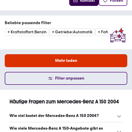
Kontakt
Parken
Beliebte passende Filter
+
Kraftstoffart
:
Benzin
+
Getriebe
:
Automatik
+
Fahrzeugzustan
Mehr laden
Filter anpassen
Häufige Fragen zum Mercedes-Benz A 150 2004
Wie viel kostet der Mercedes-Benz A 150 2004?
Ein guter Preis für einen Mercedes-Benz A 150 2004 liegt
Wie viele Mercedes-Benz A 150-Angebote gibt es