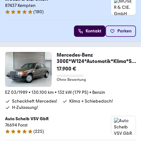
87437 Kempten
(
180
)
5 Sterne
Kontakt
Parken
Mercedes-Benz
300E*W124*Automatik*Klima*Sc
hiebedach*
17.900 €
Ohne Bewertung
EZ 03/1989
•
130.100 km
•
132 kW (179 PS)
•
Benzin
Scheckheft Mercedes!
Klima + Schiebedach!
H-Zulassung!
Auto Scheib VSV GbR
76694 Forst
(
225
)
5 Sterne