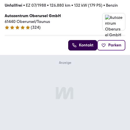
Unfallfrei
•
EZ 07/1988
•
126.880 km
•
132 kW (179 PS)
•
Benzin
Autozentrum Oberursel GmbH
61440 Oberursel/Taunus
(
324
)
5 Sterne
Kontakt
Parken