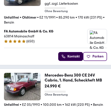
ggf. zzgl. Lieferkosten
Ohne Bewertung
Unfallfrei
•
Oldtimer
•
EZ 11/1991
•
85.290 km
•
170 kW (231 PS)
•
Benzin
FA Automobile GmbH & Co. KG
63814 Mainaschaff
(
650
)
4.8 Sterne
Kontakt
Parken
Mercedes-Benz 300 CE 24V
Cabrio, 1. Hand, Scheckheft MB
24.990 €
Ohne Bewertung
Unfallfrei
•
EZ 05/1993
•
100.000 km
•
162 kW (220 PS)
•
Benzin