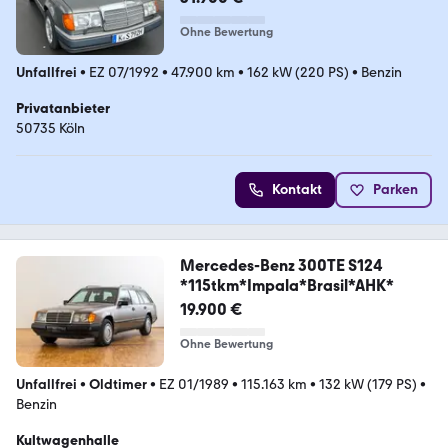
Ohne Bewertung
Unfallfrei
•
EZ 07/1992
•
47.900 km
•
162 kW (220 PS)
•
Benzin
Privatanbieter
50735 Köln
Kontakt
Parken
Mercedes-Benz 300TE S124
*115tkm*Impala*Brasil*AHK*
19.900 €
Ohne Bewertung
Unfallfrei
•
Oldtimer
•
EZ 01/1989
•
115.163 km
•
132 kW (179 PS)
•
Benzin
Kultwagenhalle