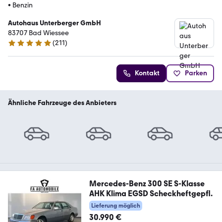
•
Benzin
Autohaus Unterberger GmbH
83707 Bad Wiessee
(
211
)
4.8 Sterne
Kontakt
Parken
Ähnliche Fahrzeuge des Anbieters
Mercedes-Benz 300 SE S-Klasse
AHK Klima EGSD Scheckheftgepfl.
Lieferung möglich
30.990 €