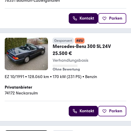
78351 Bodman-Ludwigshafen
Kontakt
Parken
Gesponsert
NEU
Mercedes-Benz 300 SL 24V
25.500 €
Verhandlungsbasis
Ohne Bewertung
EZ 10/1991
•
128.060 km
•
170 kW (231 PS)
•
Benzin
Privatanbieter
74172 Neckarsulm
Kontakt
Parken