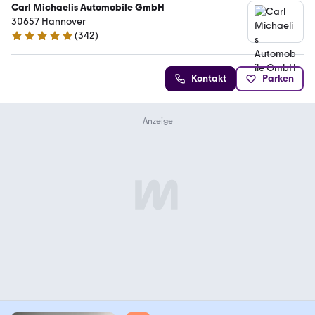
Carl Michaelis Automobile GmbH
30657 Hannover
(
342
)
4.9 Sterne
Kontakt
Parken