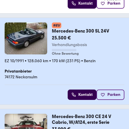
Kontakt
Parken
NEU
Mercedes-Benz 300 SL 24V
25.500 €
Verhandlungsbasis
Ohne Bewertung
EZ 10/1991
•
128.060 km
•
170 kW (231 PS)
•
Benzin
Privatanbieter
74172 Neckarsulm
Kontakt
Parken
Mercedes-Benz 300 CE 24 V
Cabrio, W/A124, erste Serie