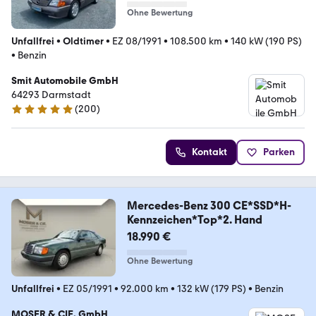
Ohne Bewertung
Unfallfrei
•
Oldtimer
•
EZ 08/1991
•
108.500 km
•
140 kW (190 PS)
•
Benzin
Smit Automobile GmbH
64293 Darmstadt
(
200
)
4.8 Sterne
Kontakt
Parken
Mercedes-Benz 300 CE*SSD*H-
Kennzeichen*Top*2. Hand
18.990 €
Ohne Bewertung
Unfallfrei
•
EZ 05/1991
•
92.000 km
•
132 kW (179 PS)
•
Benzin
MOSER & CIE. GmbH