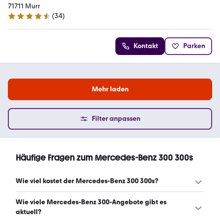
71711 Murr
(
34
)
4.6 Sterne
Kontakt
Parken
Mehr laden
Filter anpassen
Häufige Fragen zum Mercedes-Benz 300 300s
Wie viel kostet der Mercedes-Benz 300 300s?
Ein guter Preis für einen Mercedes-Benz 300 300s liegt
Wie viele Mercedes-Benz 300-Angebote gibt es
zwischen 10.500 € und 58.900 €. (Stand: 6.8.2026)
aktuell?