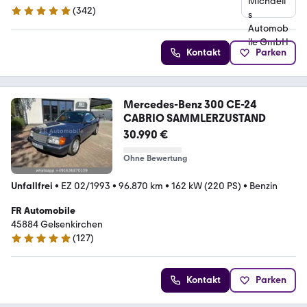
(
342
)
4.9 Sterne
Kontakt
Parken
Mercedes-Benz 300 CE-24
CABRIO SAMMLERZUSTAND
30.990 €
Ohne Bewertung
Unfallfrei
•
EZ 02/1993
•
96.870 km
•
162 kW (220 PS)
•
Benzin
FR Automobile
45884 Gelsenkirchen
(
127
)
4.8 Sterne
Kontakt
Parken