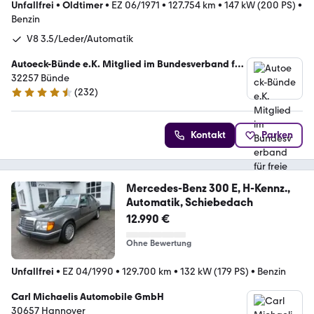
Unfallfrei
•
Oldtimer
•
EZ 06/1971
•
127.754 km
•
147 kW (200 PS)
•
Benzin
V8 3.5/Leder/Automatik
Autoeck-Bünde e.K. Mitglied im Bundesverband für
freie KFZ Händler
32257 Bünde
(
232
)
4.5 Sterne
Kontakt
Parken
Mercedes-Benz 300 E, H-Kennz.,
Automatik, Schiebedach
12.990 €
Ohne Bewertung
Unfallfrei
•
EZ 04/1990
•
129.700 km
•
132 kW (179 PS)
•
Benzin
Carl Michaelis Automobile GmbH
30657 Hannover