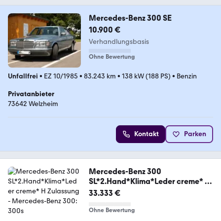
Mercedes-Benz 300 SE
10.900 €
Verhandlungsbasis
Ohne Bewertung
Unfallfrei
•
EZ 10/1985
•
83.243 km
•
138 kW (188 PS)
•
Benzin
Privatanbieter
73642 Welzheim
Kontakt
Parken
Mercedes-Benz 300
SL*2.Hand*Klima*Leder creme* H
Zulassung
33.333 €
Ohne Bewertung