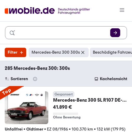
Filter
Mercedes-Benz 300 300s
Beschädigte Fahrzeu
285 Mercedes-Benz 300: 300s
Sortieren
Kachelansicht
Top
Gesponsert
Mercedes-Benz 300 SL R107 DE-
Modell Classic Data 2+
41.890 €
Ohne Bewertung
Unfallfrei
•
Oldtimer
•
EZ 08/1986
•
100.370 km
•
132 kW (179 PS)