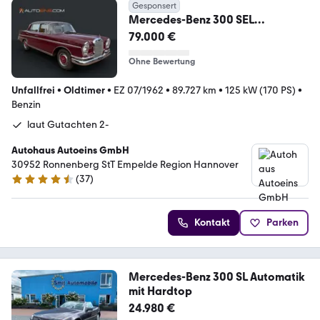
Gesponsert
Mercedes-Benz 300 SEL
Königflosse*Automatik*Neu
79.000 €
Aufbau*
Ohne Bewertung
Unfallfrei
•
Oldtimer
•
EZ 07/1962
•
89.727 km
•
125 kW (170 PS)
•
Benzin
laut Gutachten 2-
Autohaus Autoeins GmbH
30952 Ronnenberg StT Empelde Region Hannover
(
37
)
4.7 Sterne
Kontakt
Parken
Mercedes-Benz 300 SL Automatik
mit Hardtop
24.980 €