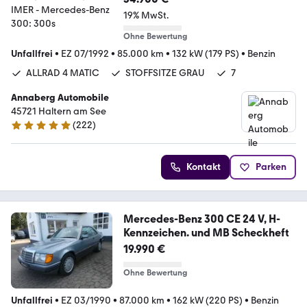
19% MwSt.
Ohne Bewertung
Unfallfrei
•
EZ 07/1992
•
85.000 km
•
132 kW (179 PS)
•
Benzin
ALLRAD 4 MATIC
STOFFSITZE GRAU
7
Annaberg Automobile
45721 Haltern am See
(
222
)
4.8 Sterne
Kontakt
Parken
Mercedes-Benz 300 CE 24 V, H-
Kennzeichen. und MB Scheckheft
19.990 €
Ohne Bewertung
Unfallfrei
•
EZ 03/1990
•
87.000 km
•
162 kW (220 PS)
•
Benzin