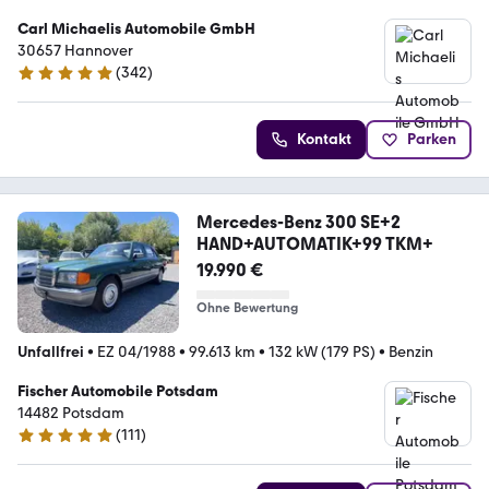
Carl Michaelis Automobile GmbH
30657 Hannover
(
342
)
4.9 Sterne
Kontakt
Parken
Mercedes-Benz 300 SE+2
HAND+AUTOMATIK+99 TKM+
19.990 €
Ohne Bewertung
Unfallfrei
•
EZ 04/1988
•
99.613 km
•
132 kW (179 PS)
•
Benzin
Fischer Automobile Potsdam
14482 Potsdam
(
111
)
5 Sterne