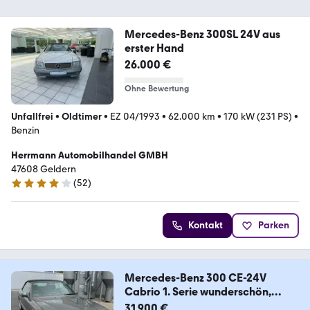
Mercedes-Benz 300SL 24V aus
erster Hand
26.000 €
Ohne Bewertung
Unfallfrei
•
Oldtimer
•
EZ 04/1993
•
62.000 km
•
170 kW (231 PS)
•
Benzin
Herrmann Automobilhandel GMBH
47608 Geldern
(
52
)
4 Sterne
Kontakt
Parken
Mercedes-Benz 300 CE-24V
Cabrio 1. Serie wunderschön,
48tkm
31.900 €