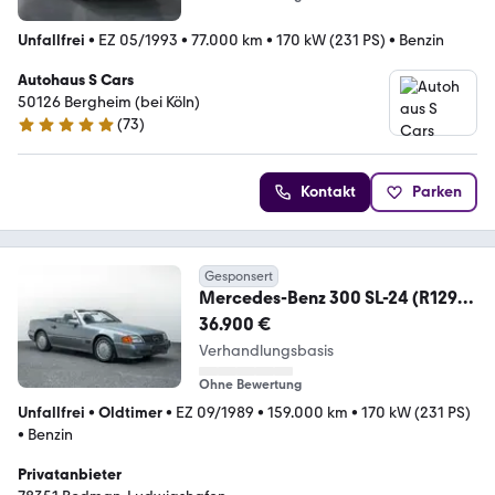
Unfallfrei
•
EZ 05/1993
•
77.000 km
•
170 kW (231 PS)
•
Benzin
Autohaus S Cars
50126 Bergheim (bei Köln)
(
73
)
4.8 Sterne
Kontakt
Parken
Gesponsert
Mercedes-Benz 300 SL-24 (R129)
Cabriolet, besonderer Zustand
36.900 €
Verhandlungsbasis
Ohne Bewertung
Unfallfrei
•
Oldtimer
•
EZ 09/1989
•
159.000 km
•
170 kW (231 PS)
•
Benzin
Privatanbieter