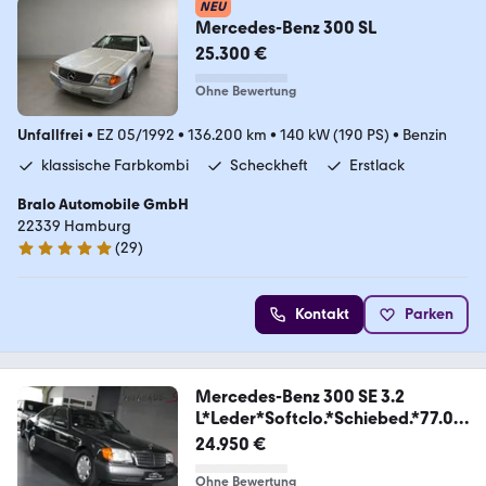
NEU
Mercedes-Benz 300 SL
25.300 €
Ohne Bewertung
Unfallfrei
•
EZ 05/1992
•
136.200 km
•
140 kW (190 PS)
•
Benzin
klassische Farbkombi
Scheckheft
Erstlack
Bralo Automobile GmbH
22339 Hamburg
(
29
)
5 Sterne
Kontakt
Parken
Mercedes-Benz 300 SE 3.2
L*Leder*Softclo.*Schiebed.*77.00
0*BRD
24.950 €
Ohne Bewertung