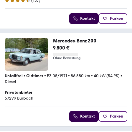
(
157
)
4.3 Sterne
Kontakt
Parken
Mercedes-Benz 200
9.800 €
Ohne Bewertung
Unfallfrei
•
Oldtimer
•
EZ 05/1971
•
86.580 km
•
40 kW (54 PS)
•
Diesel
Privatanbieter
57299 Burbach
Kontakt
Parken