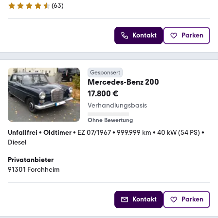
(
63
)
4.3 Sterne
Kontakt
Parken
Gesponsert
Mercedes-Benz 200
17.800 €
Verhandlungsbasis
Ohne Bewertung
Unfallfrei
•
Oldtimer
•
EZ 07/1967
•
999.999 km
•
40 kW (54 PS)
•
Diesel
Privatanbieter
91301 Forchheim
Kontakt
Parken