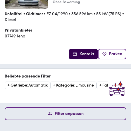
Ohne Bewertung
Unfallfrei
•
Oldtimer
•
EZ 04/1990
•
356.596 km
•
55 kW (75 PS)
•
Diesel
Privatanbieter
07749 Jena
Kontakt
Parken
Beliebte passende Filter
+
Getriebe
:
Automatik
+
Kategorie
:
Limousine
+
Fahrzeugzusta
Filter anpassen