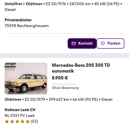
Unfallfrei
•
Oldtimer
•
EZ 05/1976
•
287.000 km
•
40 kW (54 PS)
•
Diesel
Privatanbieter
73098 Rechberghausen
Kontakt
Parken
Mercedes-Benz 200 300 TD
automatik
8.900 €
Ohne Bewertung
Oldtimer
•
EZ 02/1979
•
399.637 km
•
66 kW (90 PS)
•
Diesel
Hofman Leek CV
NL-9351 PV Leek
(
53
)
5 Sterne