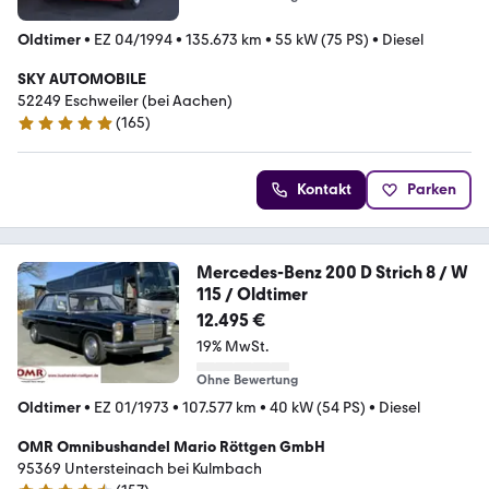
Oldtimer
•
EZ 04/1994
•
135.673 km
•
55 kW (75 PS)
•
Diesel
SKY AUTOMOBILE
52249 Eschweiler (bei Aachen)
(
165
)
4.9 Sterne
Kontakt
Parken
Mercedes-Benz 200 D Strich 8 / W
115 / Oldtimer
12.495 €
19% MwSt.
Ohne Bewertung
Oldtimer
•
EZ 01/1973
•
107.577 km
•
40 kW (54 PS)
•
Diesel
OMR Omnibushandel Mario Röttgen GmbH
95369 Untersteinach bei Kulmbach