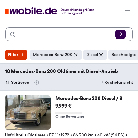
Filter
Mercedes-Benz 200
Diesel
Beschädigte 
18 Mercedes-Benz 200 Oldtimer mit Diesel-Antrieb
Sortieren
Kachelansicht
Mercedes-Benz 200 Diesel / 8
9.999 €
Ohne Bewertung
Unfallfrei
•
Oldtimer
•
EZ 11/1972
•
86.300 km
•
40 kW (54 PS)
•