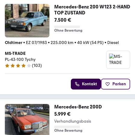
Mercedes-Benz 200 W123 2-HAND
TOP ZUSTAND
7.500 €
Ohne Bewertung
Oldtimer
•
EZ 07/1983
•
225.000 km
•
40 kW (54 PS)
•
Diesel
MS-TRADE
PL-43-100 Tychy
(
103
)
4 Sterne
Kontakt
Parken
Mercedes-Benz 200D
5.999 €
Verhandlungsbasis
Ohne Bewertung