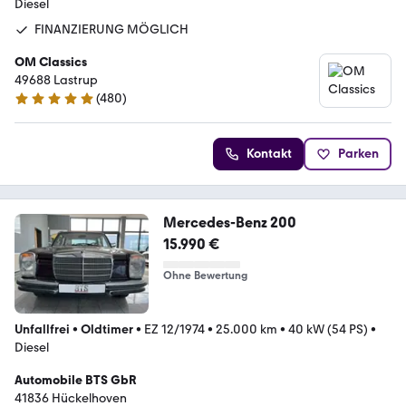
Diesel
FINANZIERUNG MÖGLICH
OM Classics
49688 Lastrup
(
480
)
4.8 Sterne
Kontakt
Parken
Mercedes-Benz 200
15.990 €
Ohne Bewertung
Unfallfrei
•
Oldtimer
•
EZ 12/1974
•
25.000 km
•
40 kW (54 PS)
•
Diesel
Automobile BTS GbR
41836 Hückelhoven