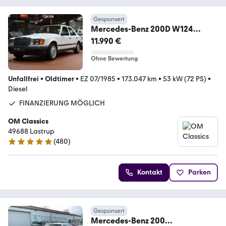
Gesponsert
Mercedes-Benz 200D W124
*OLDTIMER*TOLLER
11.990 €
ZUSTAND*GARANTIE*
Ohne Bewertung
Unfallfrei
•
Oldtimer
•
EZ 07/1985
•
173.047 km
•
53 kW (72 PS)
•
Diesel
FINANZIERUNG MÖGLICH
OM Classics
49688 Lastrup
(
480
)
4.8 Sterne
Kontakt
Parken
Gesponsert
Mercedes-Benz 200