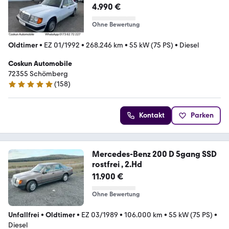
D*OLDTIMER*H-
4.990 €
ZULL.SCHIEBEDACH*
Ohne Bewertung
Oldtimer
•
EZ 01/1992
•
268.246 km
•
55 kW (75 PS)
•
Diesel
Coskun Automobile
72355 Schömberg
(
158
)
4.9 Sterne
Kontakt
Parken
Mercedes-Benz 200 D 5gang SSD
rostfrei , 2.Hd
11.900 €
Ohne Bewertung
Unfallfrei
•
Oldtimer
•
EZ 03/1989
•
106.000 km
•
55 kW (75 PS)
•
Diesel