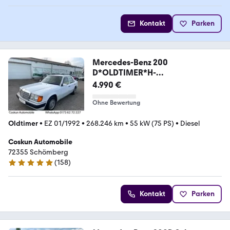
Kontakt
Parken
Mercedes-Benz 200
D*OLDTIMER*H-
ZULL.SCHIEBEDACH*
4.990 €
Ohne Bewertung
Oldtimer
•
EZ 01/1992
•
268.246 km
•
55 kW (75 PS)
•
Diesel
Coskun Automobile
72355 Schömberg
(
158
)
4.9 Sterne
Kontakt
Parken