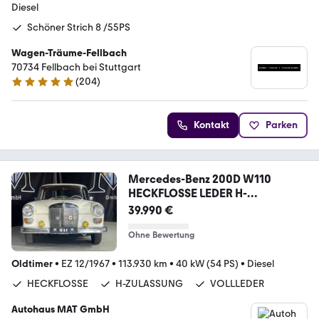
Diesel
Schöner Strich 8 /55PS
Wagen-Träume-Fellbach
70734 Fellbach bei Stuttgart
(
204
)
5 Sterne
Kontakt
Parken
Mercedes-Benz 200D W110
HECKFLOSSE LEDER H-
ZULASSUNG GEPFLEGT
39.990 €
Ohne Bewertung
Oldtimer
•
EZ 12/1967
•
113.930 km
•
40 kW (54 PS)
•
Diesel
HECKFLOSSE
H-ZULASSUNG
VOLLLEDER
Autohaus MAT GmbH