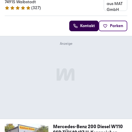
74915 Waibstadt
(
327
)
4.9 Sterne
Kontakt
Parken
Mercedes-Benz 200 Diesel W110