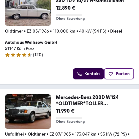
SSD TÜV 10/27 H-Kennzeichen
12.890 €
Ohne Bewertung
Oldtimer
•
EZ 05/1966
•
110.000 km
•
40 kW (54 PS)
•
Diesel
Autohaus Wellssow GmbH
51147 Köln Porz
(
120
)
4.5 Sterne
Kontakt
Parken
Mercedes-Benz 200D W124
*OLDTIMER*TOLLER
ZUSTAND*GARANTIE*
11.990 €
Ohne Bewertung
Unfallfrei
•
Oldtimer
•
EZ 07/1985
•
173.047 km
•
53 kW (72 PS)
•