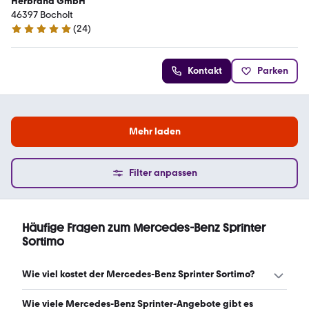
Herbrand GmbH
46397 Bocholt
(
24
)
5 Sterne
Kontakt
Parken
Mehr laden
Filter anpassen
Häufige Fragen zum Mercedes-Benz Sprinter
Sortimo
Wie viel kostet der Mercedes-Benz Sprinter Sortimo?
Ein guter Preis für einen Mercedes-Benz Sprinter Sortimo
Wie viele Mercedes-Benz Sprinter-Angebote gibt es