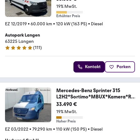
19% MwSt.
Erhöhter Preis
EZ 12/2019
•
60.000 km
•
120 kW (163 PS)
•
Diesel
Autopark Langen
63225 Langen
(
111
)
4.9 Sterne
Kontakt
Parken
Mercedes-Benz Sprinter 315
L2H2*Sortimo*MBUX*Kamera*Re
gale*
33.490 €
19% MwSt.
Hoher Preis
EZ 03/2022
•
79.290 km
•
110 kW (150 PS)
•
Diesel