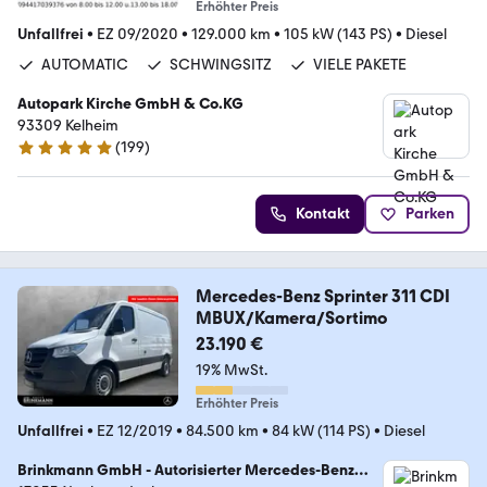
Erhöhter Preis
Unfallfrei
•
EZ 09/2020
•
129.000 km
•
105 kW (143 PS)
•
Diesel
AUTOMATIC
SCHWINGSITZ
VIELE PAKETE
Autopark Kirche GmbH & Co.KG
93309 Kelheim
(
199
)
4.9 Sterne
Kontakt
Parken
Mercedes-Benz Sprinter 311 CDI
MBUX/Kamera/Sortimo
23.190 €
19% MwSt.
Erhöhter Preis
Unfallfrei
•
EZ 12/2019
•
84.500 km
•
84 kW (114 PS)
•
Diesel
Brinkmann GmbH - Autorisierter Mercedes-Benz