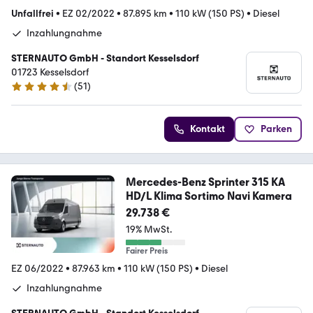
Unfallfrei
•
EZ 02/2022
•
87.895 km
•
110 kW (150 PS)
•
Diesel
Inzahlungnahme
STERNAUTO GmbH - Standort Kesselsdorf
01723 Kesselsdorf
(
51
)
4.7 Sterne
Kontakt
Parken
Mercedes-Benz Sprinter 315 KA
HD/L Klima Sortimo Navi Kamera
29.738 €
19% MwSt.
Fairer Preis
EZ 06/2022
•
87.963 km
•
110 kW (150 PS)
•
Diesel
Inzahlungnahme