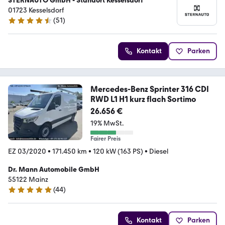
STERNAUTO GmbH - Standort Kesselsdorf
01723 Kesselsdorf
(
51
)
4.7 Sterne
Kontakt
Parken
Mercedes-Benz Sprinter 316 CDI
RWD L1 H1 kurz flach Sortimo
26.656 €
19% MwSt.
Fairer Preis
EZ 03/2020
•
171.450 km
•
120 kW (163 PS)
•
Diesel
Dr. Mann Automobile GmbH
55122 Mainz
(
44
)
4.9 Sterne
Kontakt
Parken