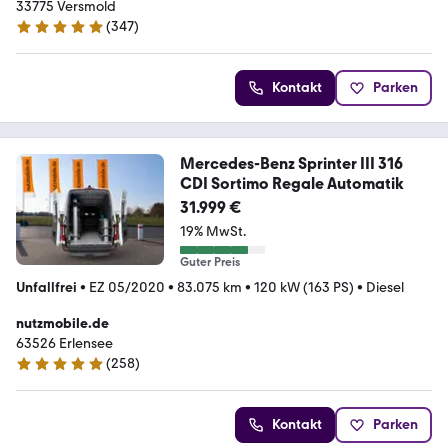
33775 Versmold
(
347
)
4.9 Sterne
Kontakt
Parken
Mercedes-Benz Sprinter III 316
CDI Sortimo Regale Automatik
31.999 €
19% MwSt.
Guter Preis
Unfallfrei
•
EZ 05/2020
•
83.075 km
•
120 kW (163 PS)
•
Diesel
nutzmobile.de
63526 Erlensee
(
258
)
4.9 Sterne
Kontakt
Parken