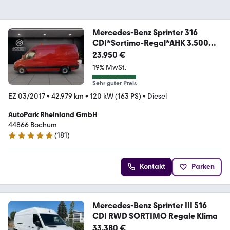
Mercedes-Benz Sprinter 316
CDI*Sortimo-Regal*AHK 3.500
KG*1-HA
23.950 €
19% MwSt.
Sehr guter Preis
EZ 03/2017
•
42.979 km
•
120 kW (163 PS)
•
Diesel
AutoPark Rheinland GmbH
44866 Bochum
(
181
)
5 Sterne
Kontakt
Parken
Mercedes-Benz Sprinter III 516
CDI RWD SORTIMO Regale Klima
33.380 €