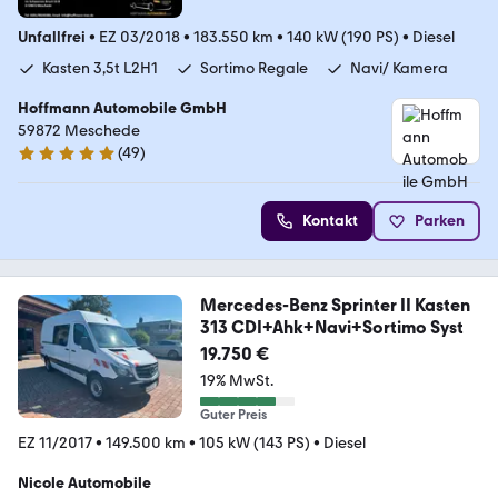
Unfallfrei
•
EZ 03/2018
•
183.550 km
•
140 kW (190 PS)
•
Diesel
Kasten 3,5t L2H1
Sortimo Regale
Navi/ Kamera
Hoffmann Automobile GmbH
59872 Meschede
(
49
)
4.9 Sterne
Kontakt
Parken
Mercedes-Benz Sprinter II Kasten
313 CDI+Ahk+Navi+Sortimo Syst
19.750 €
19% MwSt.
Guter Preis
EZ 11/2017
•
149.500 km
•
105 kW (143 PS)
•
Diesel
Nicole Automobile