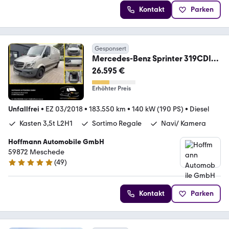
Kontakt
Parken
Gesponsert
Mercedes-Benz Sprinter 319CDI
3,0L V6 Kasten L2H1 3,5t SORTIMO
26.595 €
Erhöhter Preis
Unfallfrei
•
EZ 03/2018
•
183.550 km
•
140 kW (190 PS)
•
Diesel
Kasten 3,5t L2H1
Sortimo Regale
Navi/ Kamera
Hoffmann Automobile GmbH
59872 Meschede
(
49
)
4.9 Sterne
Kontakt
Parken