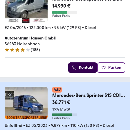
CDI, Euro 5, Klima, Sortimo
14.990 €
Fairer Preis
EZ 06/2016
•
122.000 km
•
95 kW (129 PS)
•
Diesel
Autozentrum Hansen GmbH
56283 Halsenbach
(
185
)
4.1 Sterne
Kontakt
Parken
NEU
Mercedes-Benz Sprinter 315 CDI
Sortimo Regalsystem AHK 3,5 to
36.771 €
19% MwSt.
Guter Preis
Unfallfrei
•
EZ 05/2023
•
9.879 km
•
110 kW (150 PS)
•
Diesel