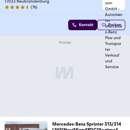
Pkw und Transporter Verkauf und Service
17033 Neubrandenburg
(
76
)
4.3 Sterne
Kontakt
Parken
Mercedes-Benz Sprinter 313/314
L1H1*Navi*Kam*PDC*Sortimo*