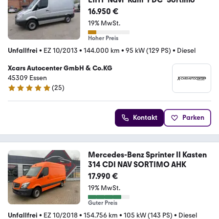
16.950 €
19% MwSt.
Hoher Preis
Unfallfrei
•
EZ 10/2013
•
144.000 km
•
95 kW (129 PS)
•
Diesel
Xcars Autocenter GmbH & Co.KG
45309 Essen
(
25
)
5 Sterne
Kontakt
Parken
Mercedes-Benz Sprinter II Kasten
314 CDI NAV SORTIMO AHK
17.990 €
19% MwSt.
Guter Preis
Unfallfrei
•
EZ 10/2018
•
154.756 km
•
105 kW (143 PS)
•
Diesel