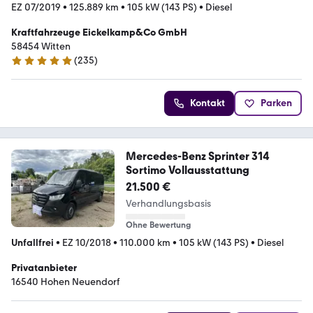
EZ 07/2019
•
125.889 km
•
105 kW (143 PS)
•
Diesel
Kraftfahrzeuge Eickelkamp&Co GmbH
58454 Witten
(
235
)
4.8 Sterne
Kontakt
Parken
Mercedes-Benz Sprinter 314
Sortimo Vollausstattung
21.500 €
Verhandlungsbasis
Ohne Bewertung
Unfallfrei
•
EZ 10/2018
•
110.000 km
•
105 kW (143 PS)
•
Diesel
Privatanbieter
16540 Hohen Neuendorf