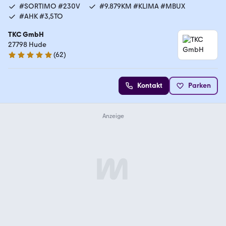
#SORTIMO #230V
#9.879KM #KLIMA #MBUX
#AHK #3,5TO
TKC GmbH
27798 Hude
(
62
)
5 Sterne
Kontakt
Parken