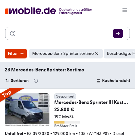
Filter
Mercedes-Benz Sprinter sortimo
Beschädigte F
23 Mercedes-Benz Sprinter: Sortimo
Sortieren
Kachelansicht
Top
Gesponsert
Mercedes-Benz Sprinter III Kasten
314 CDI Sortimo/Bott Einrich
25.800 €
19% MwSt.
Erhöhter Preis
Unfallfrei
•
EZ 09/2020
•
129.000 km
•
105 kW (143 PS)
•
Diesel