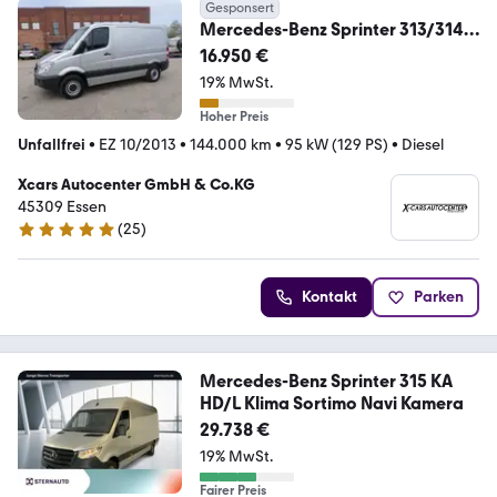
Gesponsert
Mercedes-Benz Sprinter 313/314
L1H1*Navi*Kam*PDC*Sortimo*
16.950 €
19% MwSt.
Hoher Preis
Unfallfrei
•
EZ 10/2013
•
144.000 km
•
95 kW (129 PS)
•
Diesel
Xcars Autocenter GmbH & Co.KG
45309 Essen
(
25
)
5 Sterne
Kontakt
Parken
Mercedes-Benz Sprinter 315 KA
HD/L Klima Sortimo Navi Kamera
29.738 €
19% MwSt.
Fairer Preis