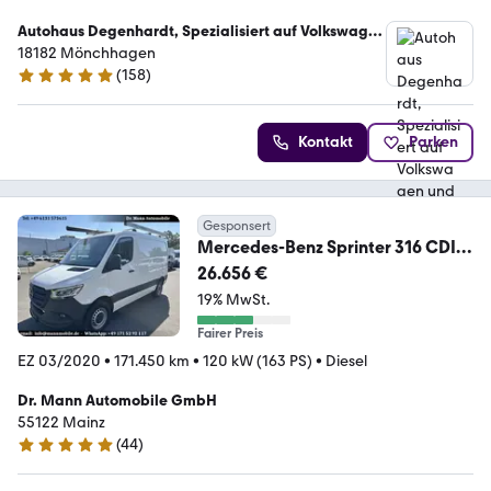
Autohaus Degenhardt, Spezialisiert auf Volkswagen
und Nissan
18182 Mönchhagen
(
158
)
4.8 Sterne
Kontakt
Parken
Gesponsert
Mercedes-Benz Sprinter 316 CDI
RWD L1 H1 kurz flach Sortimo
26.656 €
19% MwSt.
Fairer Preis
EZ 03/2020
•
171.450 km
•
120 kW (163 PS)
•
Diesel
Dr. Mann Automobile GmbH
55122 Mainz
(
44
)
4.9 Sterne