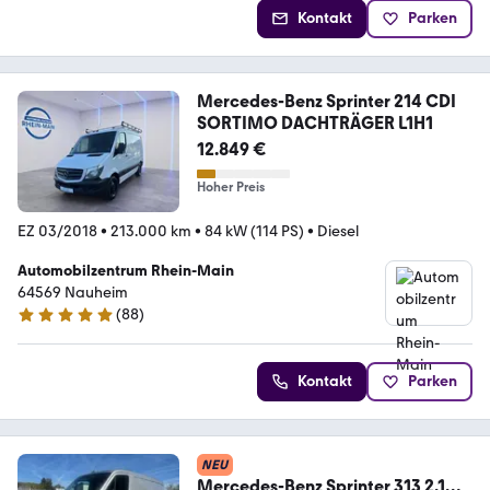
Kontakt
Parken
Mercedes-Benz Sprinter 214 CDI
SORTIMO DACHTRÄGER L1H1
12.849 €
Hoher Preis
EZ 03/2018
•
213.000 km
•
84 kW (114 PS)
•
Diesel
Automobilzentrum Rhein-Main
64569 Nauheim
(
88
)
4.9 Sterne
Kontakt
Parken
NEU
Mercedes-Benz Sprinter 313 2.1