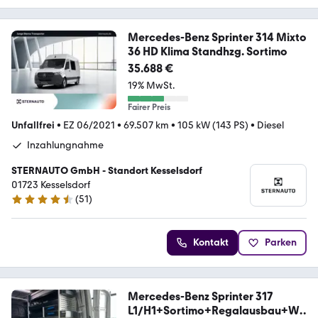
Mercedes-Benz Sprinter 314 Mixto
36 HD Klima Standhzg. Sortimo
35.688 €
19% MwSt.
Fairer Preis
Unfallfrei
•
EZ 06/2021
•
69.507 km
•
105 kW (143 PS)
•
Diesel
Inzahlungnahme
STERNAUTO GmbH - Standort Kesselsdorf
01723 Kesselsdorf
(
51
)
4.7 Sterne
Kontakt
Parken
Mercedes-Benz Sprinter 317
L1/H1+Sortimo+Regalausbau+We