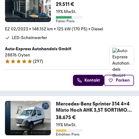
rkstatt
29.511 €
19% MwSt.
Fairer Preis
EZ 02/2023
•
148.152 km
•
125 kW (170 PS)
•
Diesel
LED-Scheinwerfer
Auto-Express Autohandels GmbH
28876 Oyten
(
297
)
5 Sterne
Kontakt
Parken
Mercedes-Benz Sprinter 314 4x4
Mixto Hoch AHK 3,5T SORTIMO
SHZ
38.675 €
19% MwSt.
Erhöhter Preis