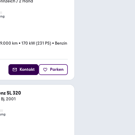
ennzeich / 2 Hand
ung
9.000 km
•
170 kW (231 PS)
•
Benzin
Kontakt
Parken
nz SL 320
 Bj. 2001
ung