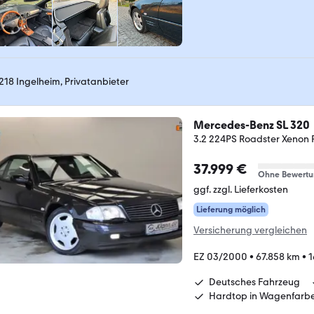
218 Ingelheim, Privatanbieter
Mercedes-Benz SL 320
3.2 224PS Roadster Xenon 
37.999 €
Ohne Bewertu
ggf. zzgl. Lieferkosten
Lieferung möglich
Versicherung vergleichen
EZ 03/2000
•
67.858 km
•
1
Deutsches Fahrzeug
Hardtop in Wagenfarb