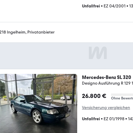
Unfallfrei
•
EZ 04/2001
•
1
218 Ingelheim, Privatanbieter
Mercedes-Benz SL 320
Designo Ausführung R 129 
26.800 €
Ohne Bewert
Versicherung vergleichen
Unfallfrei
•
EZ 01/1998
•
14