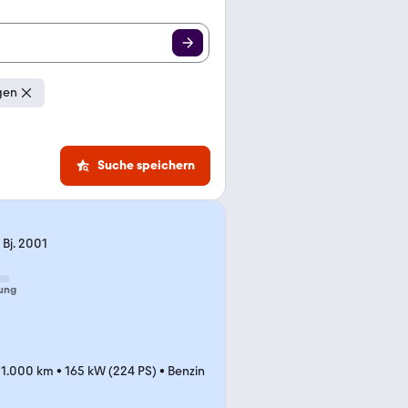
gen
Suche speichern
 Bj. 2001
ung
31.000 km
•
165 kW (224 PS)
•
Benzin