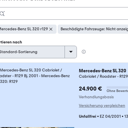
ercedes-Benz SL 320 r129
Beschädigte Fahrzeuge: Nicht anzei
rtieren nach
Mercedes-Benz SL 320
Cabriolet / Roadster - R129
24.900 €
Ohne Bewert
Verhandlungsbasis
Versicherung vergleichen
Unfallfrei
•
EZ 04/2001
•
1