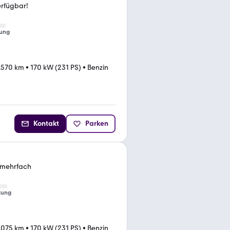
rfügbar!
ung
.570 km
•
170 kW (231 PS)
•
Benzin
Kontakt
Parken
9 mehrfach
tung
.075 km
•
170 kW (231 PS)
•
Benzin