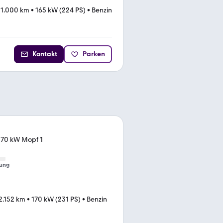
31.000 km
•
165 kW (224 PS)
•
Benzin
Kontakt
Parken
170 kW Mopf 1
ung
2.152 km
•
170 kW (231 PS)
•
Benzin