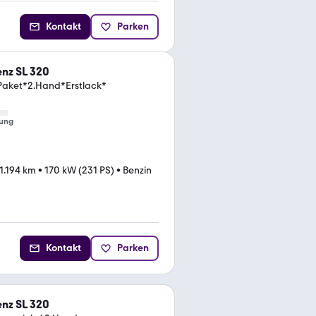
Kontakt
Parken
nz SL 320
Paket*2.Hand*Erstlack*
ung
1.194 km
•
170 kW (231 PS)
•
Benzin
Kontakt
Parken
nz SL 320