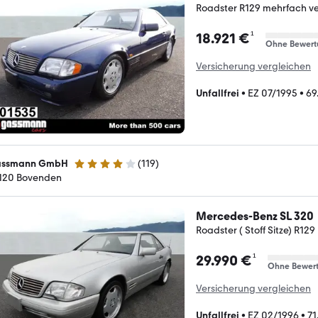
Roadster R129 mehrfach ve
¹
18.921 €
Ohne Bewert
Versicherung vergleichen
Unfallfrei
•
EZ 07/1995
•
69
ssmann GmbH
(
119
)
3.9 Sterne
120 Bovenden
Mercedes-Benz SL 320
Roadster ( Stoff Sitze) R12
¹
29.990 €
Ohne Bewer
Versicherung vergleichen
Unfallfrei
•
EZ 02/1996
•
71