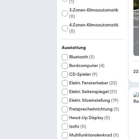
(
1
)
3-Zonen-Klimaautomatik
(
0
)
4-Zonen-Klimaautomatik
(
0
)
Ausstattung
Bluetooth
(
5
)
Bordcomputer
(
4
)
22
CD-Spieler
(
9
)
Elektr. Fensterheber
(
22
)
Elektr. Seitenspiegel
(
21
)
Elektr. Sitzeinstellung
(
19
)
Freisprecheinrichtung
(
5
)
Head-Up Display
(
0
)
Isofix
(
0
)
Multifunktionslenkrad
(
0
)