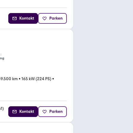
Kontakt
Parken
ung
59.500 km
•
165 kW (224 PS)
•
61
)
Kontakt
Parken