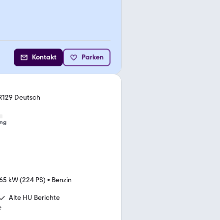
Kontakt
Parken
R129 Deutsch
ng
65 kW (224 PS)
•
Benzin
Alte HU Berichte
e