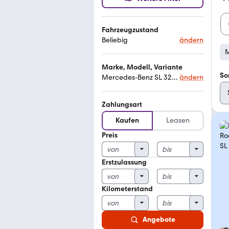
Fahrzeugzustand
Beliebig
ändern
M
Marke, Modell, Variante
So
Mercedes-Benz SL 320 r129
ändern
Zahlungsart
Kaufen
Leasen
Preis
Erstzulassung
Kilometerstand
Angebote