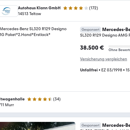
Autohaus Klann GmbH
(
172
)
4 Sterne
14513 Teltow
Mercedes-Be
Gesponsert
SL320 R129 Designo AMG 
38.500 €
Ohne Bewert
Versicherung vergleichen
Unfallfrei
•
EZ 03/1998
•
15
ltwagenhalle
(
34
)
4.6 Sterne
711 Murr
Mercedes-Be
Gesponsert