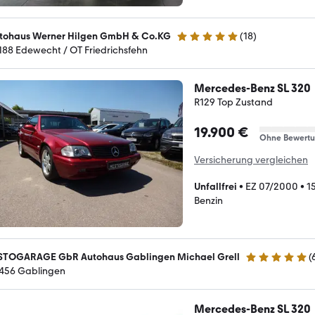
tohaus Werner Hilgen GmbH & Co.KG
(
18
)
5 Sterne
188 Edewecht / OT Friedrichsfehn
Mercedes-Benz SL 320
R129 Top Zustand
19.900 €
Ohne Bewert
Versicherung vergleichen
Unfallfrei
•
EZ 07/2000
•
1
Benzin
STOGARAGE GbR Autohaus Gablingen Michael Grell
(
5 Sterne
456 Gablingen
Mercedes-Benz SL 320