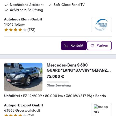
Nachtsicht-Assistent
Soft-Close Fond TV
4xSitzheiz. Belüftung
Autohaus Klann GmbH
14513 Teltow
(
172
)
4 Sterne
Kontakt
Parken
Mercedes-Benz S 600
GUARD*LANG*B7/VR9*GEPANZER
T*ARMORED*BULLET
75.000 €
Ohne Bewertung
Unfallfrei
•
EZ 12/2009
•
80.000 km
•
380 kW (517 PS)
•
Benzin
Autopark Export GmbH
63868 Grosswallstadt
(
24
)