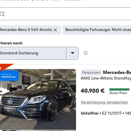
ercedes-Benz S 560 4matic
Beschädigte Fahrzeuge: Nicht anz
rtieren nach
p
Mercedes-Be
Gesponsert
AMG Line 4Matic Standhz
40.900 €
Guter Preis
Versicherung vergleichen
Unfallfrei
•
EZ 11/2017
•
14