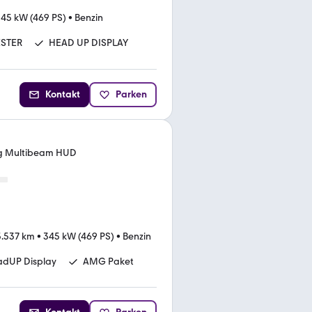
45 kW (469 PS)
•
Benzin
STER
HEAD UP DISPLAY
Kontakt
Parken
g Multibeam HUD
5.537 km
•
345 kW (469 PS)
•
Benzin
dUP Display
AMG Paket