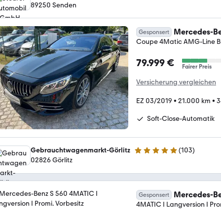
89250 Senden
Mercedes-Be
Gesponsert
Coupe 4Matic AMG-Line B
79.999 €
Fairer Preis
Versicherung vergleichen
EZ 03/2019
•
21.000 km
•
3
Soft-Close-Automatik
Gebrauchtwagenmarkt-Görlitz
(
103
)
4.8 Sterne
02826 Görlitz
Mercedes-Be
Gesponsert
4MATIC I Langversion I Pro