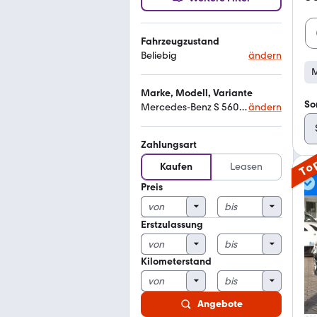
Fahrzeugzustand
Beliebig
ändern
M
Marke, Modell, Variante
So
Mercedes-Benz S 560 4matic
ändern
Zahlungsart
To
Kaufen
Leasen
Preis
Erstzulassung
Kilometerstand
Angebote