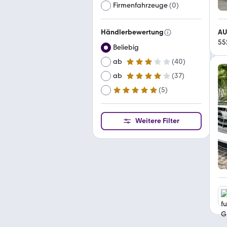
Firmenfahrzeuge
(
0
)
AU
Händlerbewertung
55
Beliebig
ab
(
40
)
3 Sterne
ab
(
37
)
4 Sterne
(
5
)
ab
5 Sterne
Weitere Filter