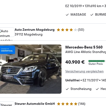
EZ 10/2019
•
139.690 km
•
3
MASSAGE
BURME
Auto Zentrum Magdeburg
(
50
)
4 Sterne
39112 Magdeburg
Mercedes-Benz S 560
AMG Line 4Matic Standhz
40.900 €
Guter Preis
Versicherung vergleichen
Unfallfrei
•
EZ 11/2017
•
14
Standheizung
Hea
Steurer Automobile GmbH
(
146
)
4.8 Sterne