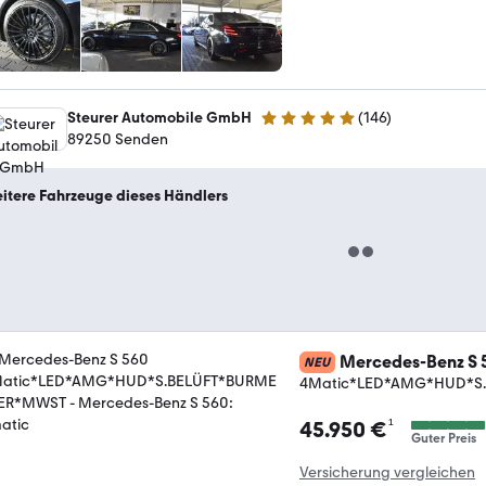
Steurer Automobile GmbH
(
146
)
4.8 Sterne
89250 Senden
itere Fahrzeuge dieses Händlers
Mercedes-Benz S 
NEU
4Matic*LED*AMG*HUD*S
¹
45.950 €
Guter Preis
Versicherung vergleichen