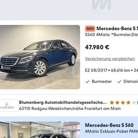
Mercedes-Benz S 
NEU
S560 4Matic *Burmster,Dist
47.980 €
Versicherung vergleichen
EZ 08/2017
•
68.616 km
•
34
Burmester
Distron
Blumenberg Automobilhandelsgesellschaft mbH
4.2 Sterne
63110 Rodgau-Weiskirchen/nähe Frankfurt am Main
Mercedes-Benz S 560
4Matic Exklusiv-Paket PAN