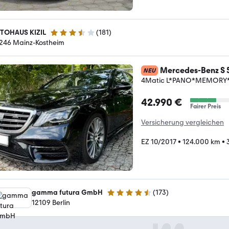
TOHAUS KIZIL
(
181
)
3.6 Sterne
246 Mainz-Kostheim
Mercedes-Benz S 
NEU
4Matic L*PANO*MEMORY
42.990 €
Fairer Preis
Versicherung vergleichen
EZ 10/2017
•
124.000 km
•
gamma futura GmbH
(
173
)
4.3 Sterne
12109 Berlin