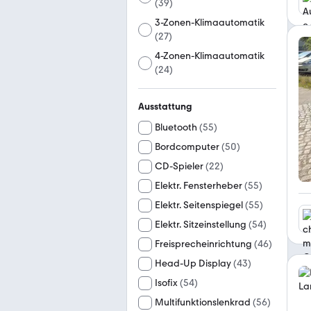
(
39
)
3-Zonen-Klimaautomatik
(
27
)
4-Zonen-Klimaautomatik
(
24
)
Ausstattung
Bluetooth
(
55
)
Bordcomputer
(
50
)
CD-Spieler
(
22
)
Elektr. Fensterheber
(
55
)
Elektr. Seitenspiegel
(
55
)
Elektr. Sitzeinstellung
(
54
)
Freisprecheinrichtung
(
46
)
Head-Up Display
(
43
)
Isofix
(
54
)
Multifunktionslenkrad
(
56
)