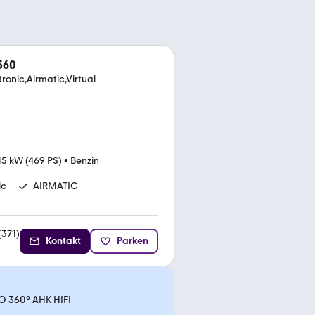
560
ronic,Airmatic,Virtual
5 kW (469 PS)
•
Benzin
ic
AIRMATIC
(
371
)
Kontakt
Parken
O 360° AHK HIFI