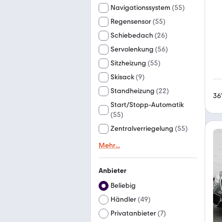
Navigationssystem
(
55
)
Regensensor
(
55
)
Schiebedach
(
26
)
Servolenkung
(
56
)
Sitzheizung
(
55
)
Skisack
(
9
)
Standheizung
(
22
)
36
Start/Stopp-Automatik
(
55
)
Zentralverriegelung
(
55
)
Mehr
...
Anbieter
Beliebig
Händler
(
49
)
Privatanbieter
(
7
)