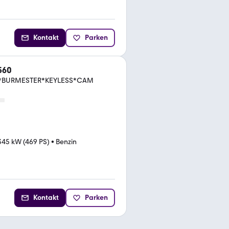
Kontakt
Parken
560
*BURMESTER*KEYLESS*CAM
345 kW (469 PS)
•
Benzin
Kontakt
Parken