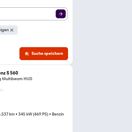
eigen
Suche speichern
nz S 560
g Multibeam HUD
5.537 km
•
345 kW (469 PS)
•
Benzin