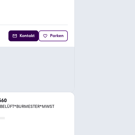
Kontakt
Parken
560
.BELÜFT*BURMESTER*MWST