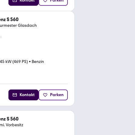
Kontakt
Parken
nz S 560
urmester Glasdach
45 kW (469 PS)
•
Benzin
Kontakt
Parken
nz S 560
mi. Vorbesitz