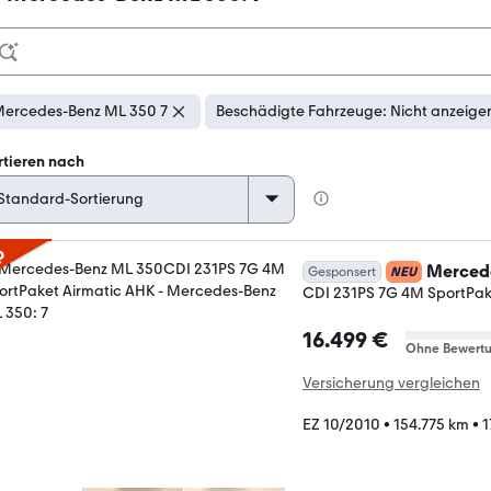
ercedes-Benz ML 350 7
Beschädigte Fahrzeuge: Nicht anzeige
rtieren nach
p
Merced
Gesponsert
NEU
CDI 231PS 7G 4M SportPak
16.499 €
Ohne Bewert
Versicherung vergleichen
EZ 10/2010
•
154.775 km
•
1