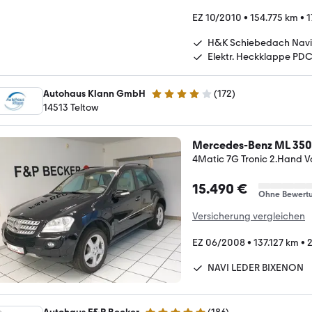
EZ 10/2010
•
154.775 km
•
1
H&K Schiebedach Navi
Elektr. Heckklappe PD
Autohaus Klann GmbH
(
172
)
4 Sterne
14513 Teltow
Mercedes-Benz ML 350
4Matic 7G Tronic 2.Hand Vo
15.490 €
Ohne Bewert
Versicherung vergleichen
EZ 06/2008
•
137.127 km
•
2
NAVI LEDER BIXENON