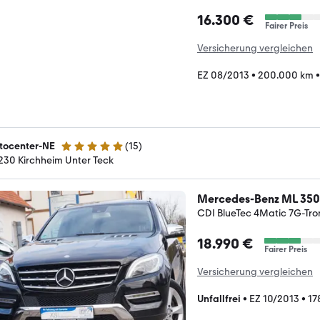
16.300 €
Fairer Preis
Versicherung vergleichen
EZ 08/2013
•
200.000 km
tocenter-NE
(
15
)
5 Sterne
230 Kirchheim Unter Teck
Mercedes-Benz ML 350
CDI BlueTec 4Matic 7G-Tro
18.990 €
Fairer Preis
Versicherung vergleichen
Unfallfrei
•
EZ 10/2013
•
17