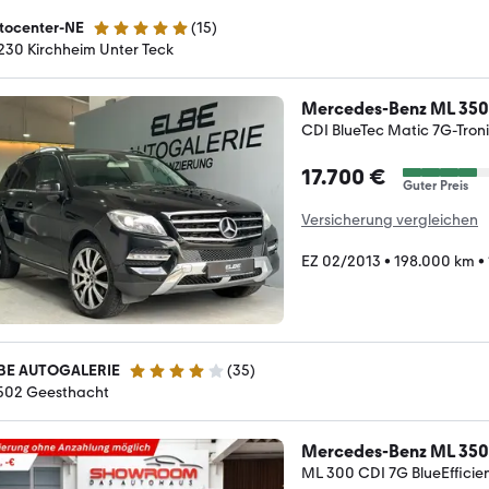
tocenter-NE
(
15
)
5 Sterne
230 Kirchheim Unter Teck
Mercedes-Benz ML 350
CDI BlueTec Matic 7G-Tron
17.700 €
Guter Preis
Versicherung vergleichen
EZ 02/2013
•
198.000 km
•
BE AUTOGALERIE
(
35
)
4.2 Sterne
502 Geesthacht
Mercedes-Benz ML 350
ML 300 CDI 7G BlueEfficie