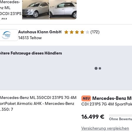
Autohaus Klann GmbH
(
172
)
4 Sterne
14513 Teltow
itere Fahrzeuge dieses Händlers
Mercedes-Benz M
NEU
CDI 231PS 7G 4M SportPak
16.499 €
Ohne Bewert
Versicherung vergleichen