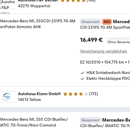
Autohaus F&P Becker
(
186
)
4.9 Sterne
42275 Wuppertal
Merced
Gesponsert
NEU
CDI 231PS 7G 4M SportPak
16.499 €
Ohne Bewert
Versicherung vergleichen
EZ 10/2010
•
154.775 km
•
1
H&K Schiebedach Navi
Elektr. Heckklappe PD
Autohaus Klann GmbH
(
172
)
4 Sterne
14513 Teltow
Mercedes-Be
Gesponsert
CDI BlueTec/ 4MATIC 7G-