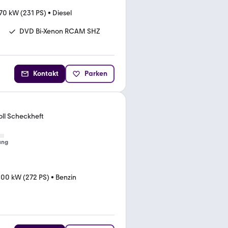
70 kW (231 PS)
•
Diesel
DVD Bi-Xenon RCAM SHZ
C
Kontakt
Parken
ll Scheckheft
ung
00 kW (272 PS)
•
Benzin