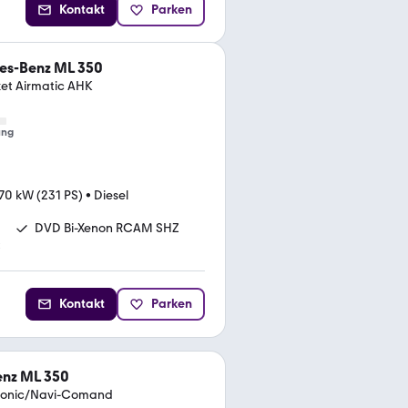
Kontakt
Parken
es-Benz ML 350
et Airmatic AHK
ung
70 kW (231 PS)
•
Diesel
DVD Bi-Xenon RCAM SHZ
C
Kontakt
Parken
nz ML 350
Tronic/Navi-Comand