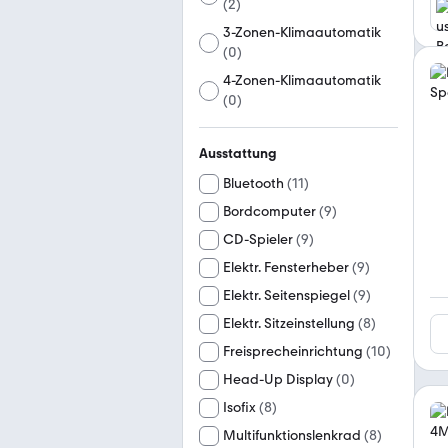
(
2
)
3-Zonen-Klimaautomatik
(
0
)
4-Zonen-Klimaautomatik
(
0
)
Ausstattung
Bluetooth
(
11
)
Bordcomputer
(
9
)
CD-Spieler
(
9
)
Elektr. Fensterheber
(
9
)
Elektr. Seitenspiegel
(
9
)
Elektr. Sitzeinstellung
(
8
)
Freisprecheinrichtung
(
10
)
Head-Up Display
(
0
)
Isofix
(
8
)
Multifunktionslenkrad
(
8
)