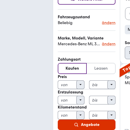
Fahrzeugzustand
Beliebig
ändern
M
Marke, Modell, Variante
So
Mercedes-Benz ML 350 7
ändern
Zahlungsart
To
Kaufen
Leasen
Preis
Erstzulassung
Kilometerstand
Angebote