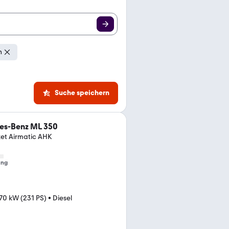
n
Suche speichern
es-Benz ML 350
et Airmatic AHK
ung
70 kW (231 PS)
•
Diesel