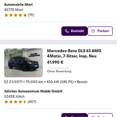
Automobile Marl
45770 ­­­Marl
(
79
)
5 Sterne
Kontakt
Parken
Mercedes-Benz GLS 63 AMG
4Matic, 7-Sitzer, Insp. Neu
41.990 €
Ohne Bewertung
EZ 01/2017
•
70.000 km
•
430 kW (585 PS)
•
Benzin
Jülicher Autozentrum Makki GmbH
52428 Jülich
(
407
)
4.4 Sterne