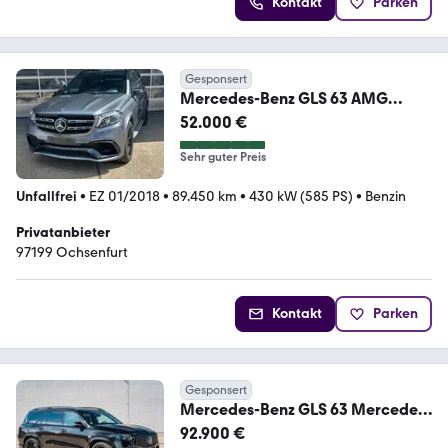
Kontakt
Parken
Gesponsert
Mercedes-Benz GLS 63 AMG
4matic
52.000 €
Sehr guter Preis
Unfallfrei
•
EZ 01/2018
•
89.450 km
•
430 kW (585 PS)
•
Benzin
Privatanbieter
97199 Ochsenfurt
Kontakt
Parken
Gesponsert
Mercedes-Benz GLS 63 Mercedes-
AMG GLS 63 4MATIC+ Mercedes-
92.900 €