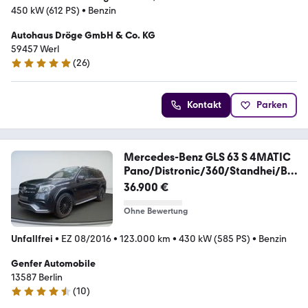
450 kW (612 PS)
•
Benzin
Autohaus Dröge GmbH & Co. KG
59457 Werl
(
26
)
5 Sterne
Kontakt
Parken
Mercedes-Benz GLS 63 S 4MATIC
Pano/Distronic/360/Standhei/B&
O
36.900 €
Ohne Bewertung
Unfallfrei
•
EZ 08/2016
•
123.000 km
•
430 kW (585 PS)
•
Benzin
Genfer Automobile
13587 Berlin
(
10
)
4.4 Sterne