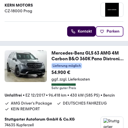
KERN MOTORS
CZ-18000 Prag
Kontakt
Parken
Mercedes-Benz GLS 63 AMG 4M
Carbon B&O 360K Pano Distronic
AHK
Lieferung möglich
54.900 €
ggf. zzgl. Lieferkosten
Sehr guter Preis
Unfallfrei
•
EZ 12/2017
•
96.418 km
•
430 kW (585 PS)
•
Benzin
AMG Driver's Package
DEUTSCHES FAHRZEUG
KEIN REIMPORT
Stuttgarter Autoforum GmbH & Co.KG
74635 Kupferzell