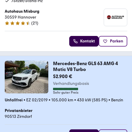
7Sitzer/Stand-Hz
Autohaus Misburg
30559 Hannover
(
21
)
4.6 Sterne
Kontakt
Parken
Mercedes-Benz GLS 63 AMG 4
Matic V8 Turbo
52.900 €
Verhandlungsbasis
Sehr guter Preis
Unfallfrei
•
EZ 02/2019
•
105.000 km
•
430 kW (585 PS)
•
Benzin
Privatanbieter
90513 Zirndorf