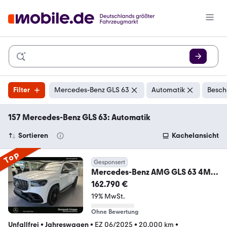
Filter
Mercedes-Benz GLS 63
Automatik
Besch
157 Mercedes-Benz GLS 63: Automatik
Sortieren
Kachelansicht
Top
Gesponsert
Mercedes-Benz AMG GLS 63 4M+
ULTIMATE
162.790 €
TV*Massage*Carbon*222-Np
19% MwSt.
Ohne Bewertung
Unfallfrei
•
Jahreswagen
•
EZ 06/2025
•
20.000 km
•