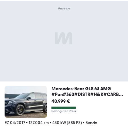
Mercedes-Benz GLS 63 AMG
#Pan#360#DISTR#H&K#CARBO
N#Distr#4SHZ
40.999 €
Sehr guter Preis
EZ 04/2017
•
127.004 km
•
430 kW (585 PS)
•
Benzin