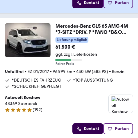
Kontakt
Parken
Mercedes-Benz GLS 63 AMG 4M
*7-SITZ *DRIV. P *PANO *B&O
*AHK
Lieferung möglich
61.500 €
ggf. zzgl. Lieferkosten
Fairer Preis
Unfallfrei
•
EZ 01/2017
•
96.999 km
•
430 kW (585 PS)
•
Benzin
*DEUTSCHES FAHRZEUG
*TOP AUSSTATTUNG
*SCHECKHEFTGEPFLEGT
Autowelt Korshow
48369 Saerbeck
(
192
)
4.9 Sterne
Kontakt
Parken