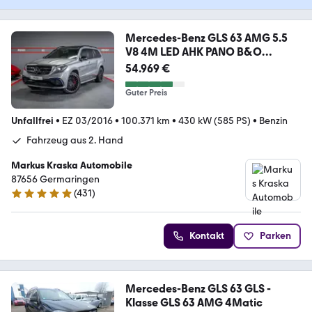
Mercedes-Benz GLS 63 AMG 5.5
V8 4M LED AHK PANO B&O
MASSAGE TV
54.969 €
Guter Preis
Unfallfrei
•
EZ 03/2016
•
100.371 km
•
430 kW (585 PS)
•
Benzin
Fahrzeug aus 2. Hand
Markus Kraska Automobile
87656 Germaringen
(
431
)
4.9 Sterne
Kontakt
Parken
Mercedes-Benz GLS 63 GLS -
Klasse GLS 63 AMG 4Matic