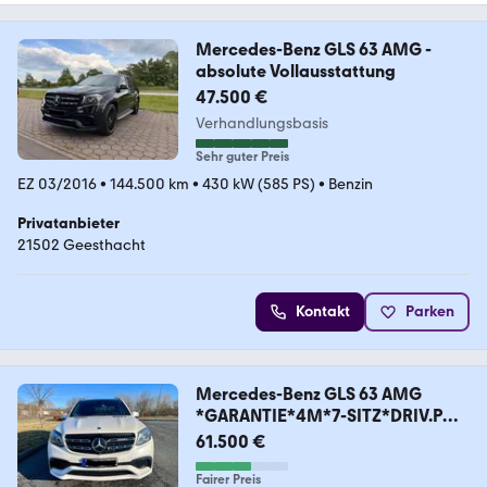
Mercedes-Benz GLS 63 AMG -
absolute Vollausstattung
47.500 €
Verhandlungsbasis
Sehr guter Preis
EZ 03/2016
•
144.500 km
•
430 kW (585 PS)
•
Benzin
Privatanbieter
21502 Geesthacht
Kontakt
Parken
Mercedes-Benz GLS 63 AMG
*GARANTIE*4M*7-SITZ*DRIV.P
*PANO*SOUN
61.500 €
Fairer Preis