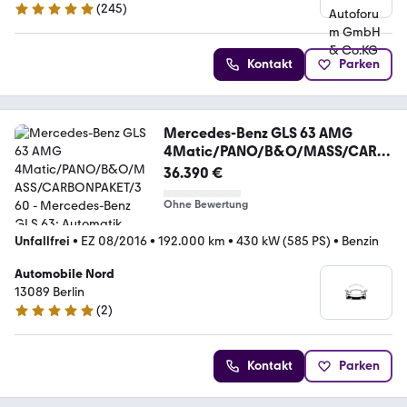
(
245
)
4.8 Sterne
Kontakt
Parken
Mercedes-Benz GLS 63 AMG
4Matic/PANO/B&O/MASS/CARB
ONPAKET/360
36.390 €
Ohne Bewertung
Unfallfrei
•
EZ 08/2016
•
192.000 km
•
430 kW (585 PS)
•
Benzin
Automobile Nord
13089 Berlin
(
2
)
5 Sterne
Kontakt
Parken