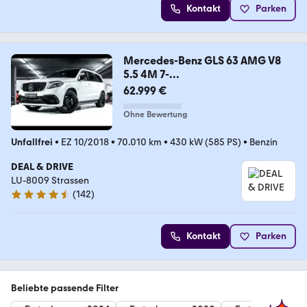
Kontakt
Parken
Mercedes-Benz GLS 63 AMG V8
5.5 4M 7-
SEAT°DESIGNO°NIGHT°AHK°HK
62.999 €
Ohne Bewertung
Unfallfrei
•
EZ 10/2018
•
70.010 km
•
430 kW (585 PS)
•
Benzin
DEAL & DRIVE
LU-8009 Strassen
(
142
)
4.4 Sterne
Kontakt
Parken
Beliebte passende Filter