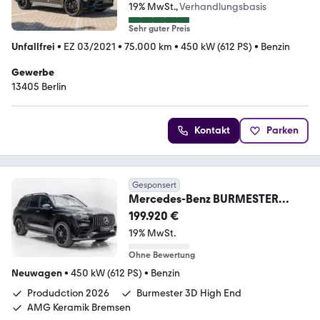
AMG
19% MwSt.
Verhandlungsbasis
Sehr guter Preis
Unfallfrei
•
EZ 03/2021
•
75.000 km
•
450 kW (612 PS)
•
Benzin
Gewerbe
13405 Berlin
Kontakt
Parken
Gesponsert
Mercedes-Benz BURMESTER
3D*Keramik*Ultimate*Carbon*23
199.920 €
"*PD26
19% MwSt.
Ohne Bewertung
Neuwagen
•
450 kW (612 PS)
•
Benzin
Produdction 2026
Burmester 3D High End
AMG Keramik Bremsen