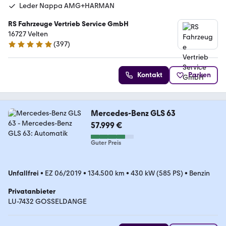
Leder Nappa AMG+HARMAN
RS Fahrzeuge Vertrieb Service GmbH
16727 Velten
(
397
)
5 Sterne
Kontakt
Parken
Mercedes-Benz GLS 63
57.999 €
Guter Preis
Unfallfrei
•
EZ 06/2019
•
134.500 km
•
430 kW (585 PS)
•
Benzin
Privatanbieter
LU-7432 GOSSELDANGE