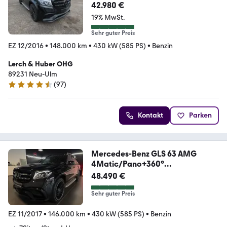
42.980 €
19% MwSt.
Sehr guter Preis
EZ 12/2016
•
148.000 km
•
430 kW (585 PS)
•
Benzin
Lerch & Huber OHG
89231 Neu-Ulm
(
97
)
4.3 Sterne
Kontakt
Parken
Mercedes-Benz GLS 63 AMG
4Matic/Pano+360°
+Bang&Olufsen+Carbon
48.490 €
Sehr guter Preis
EZ 11/2017
•
146.000 km
•
430 kW (585 PS)
•
Benzin