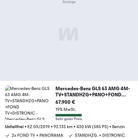
Mercedes-Benz GLS 63 AMG 4M-
TV+STANDHZG+PANO+FOND
TV+DISTRONIC
67.900 €
19% MwSt.
Sehr guter Preis
Unfallfrei
•
EZ 05/2019
•
92.135 km
•
430 kW (585 PS)
•
Benzin
2x FOND TV + PANORAMA
STANDHZG. + DISTRONIC