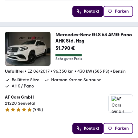
Kontakt
Parken
Mercedes-Benz GLS 63 AMG Pano
AHK Std. Hzg
51.790 €
Sehr guter Preis
Unfallfrei
•
EZ 06/2017
•
96.350 km
•
430 kW (585 PS)
•
Benzin
Belüftete Sitze
Harman Kardon Surround
AHK / Pano
AF Cars GmbH
21220 Seevetal
(
948
)
4.9 Sterne
Kontakt
Parken