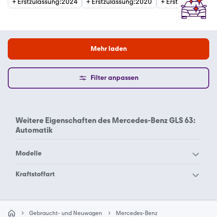
+
Erstzulassung
:
2024
+
Erstzulassung
:
2020
+
Erstzulassung
:
2
Mehr laden
Filter anpassen
Weitere Eigenschaften des
Mercedes-Benz GLS 63:
Automatik
Modelle
Mercedes-Benz 190
Mercedes-Benz 200
Kraftstoffart
Mercedes-Benz 220
Mercedes-Benz 230
Mercedes-Benz GLS 63
Mercedes-Benz 240
Mercedes-Benz 250
Benzin Automatik
Gebraucht- und Neuwagen
Mercedes-Benz