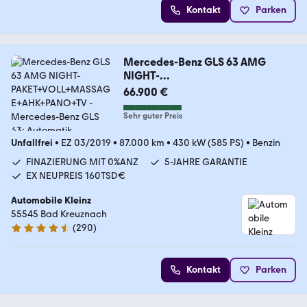
Kontakt
Parken
Mercedes-Benz GLS 63 AMG
NIGHT-
PAKET+VOLL+MASSAGE+AHK+PA
66.900 €
NO+TV
Sehr guter Preis
Unfallfrei
•
EZ 03/2019
•
87.000 km
•
430 kW (585 PS)
•
Benzin
FINAZIERUNG MIT 0%ANZ
5-JAHRE GARANTIE
EX NEUPREIS 160TSD€
Automobile Kleinz
55545 Bad Kreuznach
(
290
)
4.7 Sterne
Kontakt
Parken